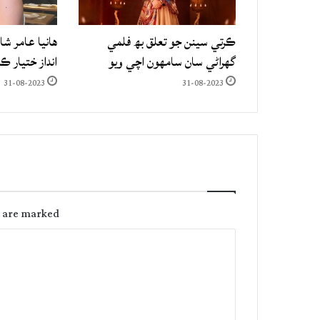
ڪرتي سينن جو تعلق بھ فلمي
هانيا عامر شا
گهراڻي سان سامهون اچي ويو
انداز ختيار ڪ
31-08-2023
31-08-2023
s are marked
C
o
m
m