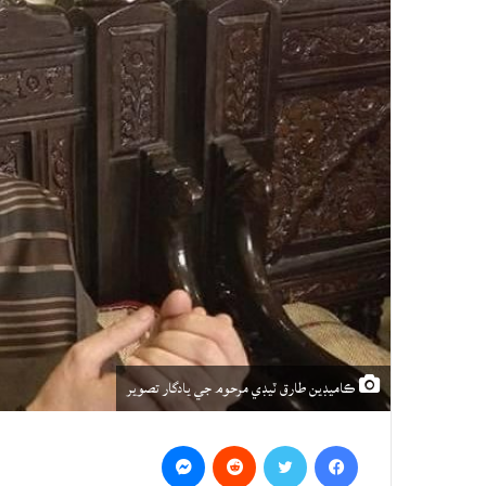
ڪاميڊين طارق ٽيڊي مرحوم جي يادگار تصوير
Messenger
Reddit
Twitter
Facebook