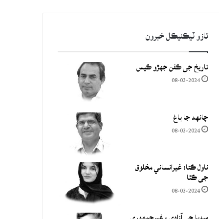
تازو ٽيڪنيڪل خبرون
تاريخ جي ڪفن جھڙو ڪيس
08-03-2024
چانهه جا باغ
08-03-2024
ناول ڪتا: غيرانساني مخلوق
جي ڪٿا
08-03-2024
ميڊيا جي آزادي ۽ غيرجمھوري