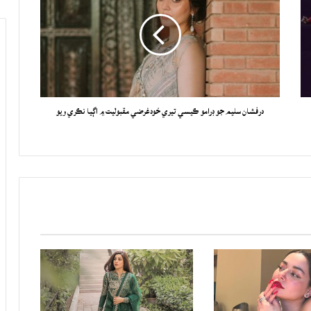
درفشان سليم جو ڊرامو ڪيسي تيري خودغرضي مقبوليت ۾ اڳيا نڪري ويو