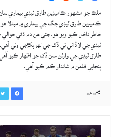
ملڪ جو مشهور ڪاميڊين طارق ٽيڊي بيماري سان ج
ڪاميڊين طارق ٽيڊي جگ جي بيماري ۾ مبتلا هو، 
خاطر داخل ڪيو ويو هو، جتي هن دم ڌڻي حوالي ڪ
ٽيڊي جي لاڏاڻي تي ڏک جي لهر پکڙجي وئي آهي. 
طارق ٽيڊي جي وارثن سان ڏک جو اظهار ڪيو آهي.
پنجابي فلمن ۾ شاندار ڪم ڪيو آهي.
Facebook
ونڊ ڪريو