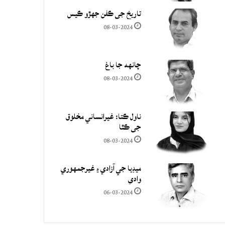
تاريخ جي ڪفن جھڙو ڪيس
08-03-2024
چانهه جا باغ
08-03-2024
ناول ڪتا: غيرانساني مخلوق
جي ڪٿا
08-03-2024
ميڊيا جي آزادي ۽ غيرجمھوري
وادي
06-03-2024