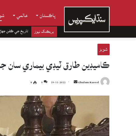
پاڪستان
عالمي
شوب
تاريخ جي ڪفن جھڙ
بريڪنگ نيوز
شوبز
ڪاميڊين طارق ٽيڊي بيماري سان جه
Send
8
0
19-11-2022
Ghulam Rasool
an
email