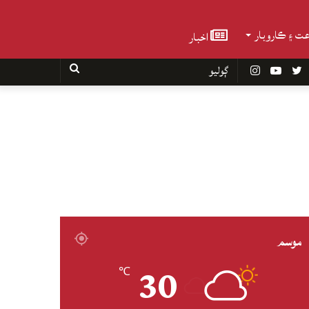
عت ۽ ڪاروبار
اخبار
Faceboo
Twitter
YouTube
Instagram
ڳوليو
موسم
30
℃