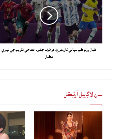
فٽبال ورلڊ ڪپ سڀاڻي کان شروع، هر طرف جشن، افتتاحي تقريب جي تياري
مڪمل
سان لاڳاپيل آرٽيڪل