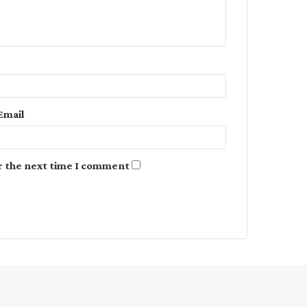
e
n
t
*
Email
r the next time I comment.