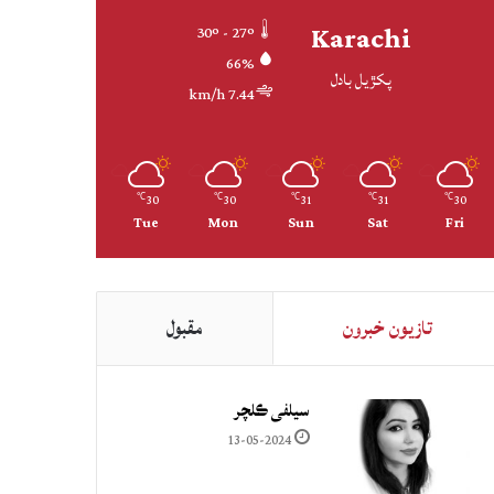
Karachi
30º - 27º
66%
پکڙيل بادل
7.44 km/h
30
30
31
31
30
℃
℃
℃
℃
℃
Tue
Mon
Sun
Sat
Fri
تازيون خبرون
مقبول
سيلفي ڪلچر
13-05-2024