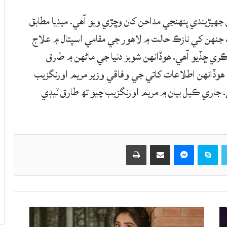
هيڙيندي پنهنجي مداحن کان وڇڙي ويو آهي. ميڊيا مطابق
جنهن کي نازڪ حالت ۾ لاهور جي مقامي اسپتال ۾ علاج
ري ڇڏيو آهي. هوڏانهن شوبز دنيا جي ماڻهن ۾ طارق
هوڏانهن اطلاعات کاتي جي وفاقي وزير مريم اورنگزيب
 جاري ڪيل بيان ۾ مريم اورنگزيب چيو تھ طارق ٽيڊي
Twitter
Skype
Messenger
حصيداري ڪريو اي ميل ذريعي
اپيو