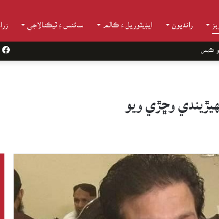
ز
رانديون
ايڊيٽوريل ۽ ڪالم
سائنس ۽ ٽيڪنالاجي
زرا
و ڪيس
k
يڙيندي وڇڙي ويو