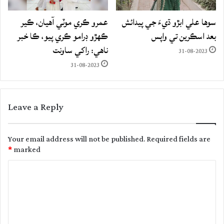
سوها علي ابڙو ڌيءَ جي پيدائش
عمرو ڪري موٽي آهيان، ڪير
بعد اسڪرين تي واپس
ڪهڙو ڊرامو ڪري پيو، ڪا خبر
ناهي: راکي ساونت
31-08-2023
31-08-2023
Leave a Reply
Your email address will not be published.
Required fields are
*
marked
C
o
m
m