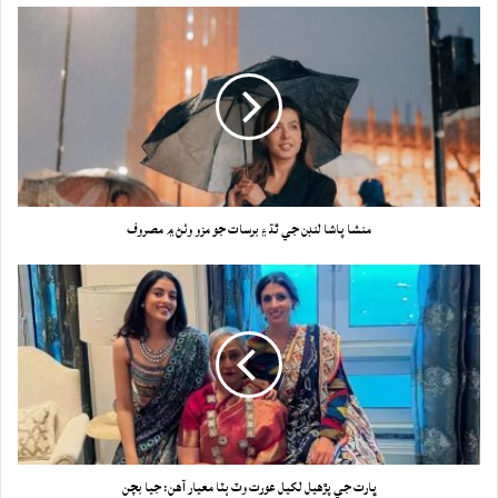
منشا پاشا لنڊن جي ٿڌ ۽ برسات جو مزو وٺڻ ۾ مصروف
ڀارت جي پڙهيل لکيل عورت وٽ ٻٽا معيار آهن: جيا بچن