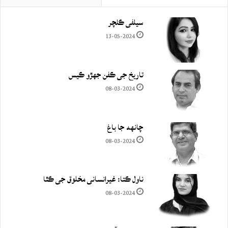
سيلفي ڪلچر
13-05-2024
تاريخ جي ڪفن جھڙو ڪيس
08-03-2024
چانهه جا باغ
08-03-2024
ناول ڪتا: غيرانساني مخلوق جي ڪٿا
08-03-2024