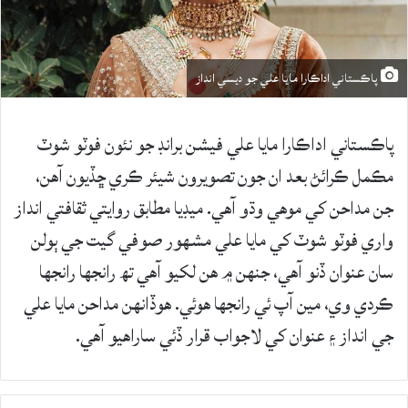
پاڪستاني اداڪارا مايا علي جو ديسي انداز
پاڪستاني اداڪارا مايا علي فيشن برانڊ جو نئون فوٽو شوٽ
مڪمل ڪرائڻ بعد ان جون تصويرون شيئر ڪري ڇڏيون آهن،
جن مداحن کي موهي وڌو آهي. ميڊيا مطابق روايتي ثقافتي انداز
واري فوٽو شوٽ کي مايا علي مشهور صوفي گيت جي ٻولن
سان عنوان ڏنو آهي، جنهن ۾ هن لکيو آهي تھ رانجها رانجها
ڪردي وي، مين آپ ئي رانجها هوئي. هوڏانهن مداحن مايا علي
جي انداز ۽ عنوان کي لاجواب قرار ڏئي ساراهيو آهي.