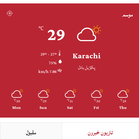
موسم
29
℃
Karachi
29º - 27º
75%
پکڙيل بادل
7.86 km/h
30
29
31
30
29
℃
℃
℃
℃
℃
Mon
Sun
Sat
Fri
Thu
تازيون خبرون
مقبول