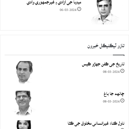
ميڊيا جي آزادي ۽ غيرجمھوري وادي
06-03-2024
تازو ٽيڪنيڪل خبرون
تاريخ جي ڪفن جھڙو ڪيس
08-03-2024
چانهه جا باغ
08-03-2024
ناول ڪتا: غيرانساني مخلوق جي ڪٿا