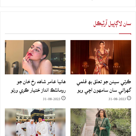
سان لاڳاپيل آرٽيڪل
ڪرتي سينن جو تعلق بھ فلمي
هانيا عامر شاهه رخ خان جو
گهراڻي سان سامهون اچي ويو
رومانٽڪ انداز ختيار ڪري ورتو
31-08-2023
31-08-2023