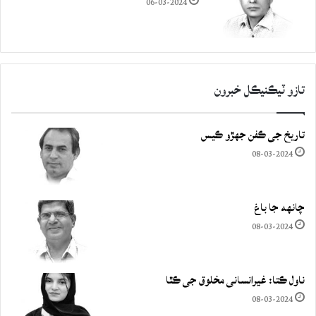
06-03-2024
تازو ٽيڪنيڪل خبرون
تاريخ جي ڪفن جھڙو ڪيس
08-03-2024
چانهه جا باغ
08-03-2024
ناول ڪتا: غيرانساني مخلوق جي ڪٿا
08-03-2024