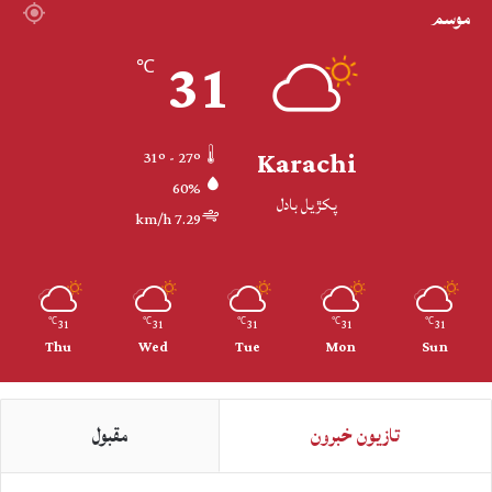
موسم
31
℃
Karachi
31º - 27º
60%
پکڙيل بادل
7.29 km/h
31
31
31
31
31
℃
℃
℃
℃
℃
Thu
Wed
Tue
Mon
Sun
تازيون خبرون
مقبول