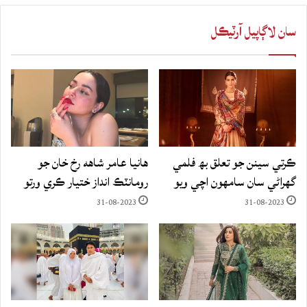
سان لاڳاپيل آرٽيڪل
ڪرتي سينن جو تعلق بھ فلمي
هانيا عامر شاهه رخ خان جو
گهراڻي سان سامهون اچي ويو
رومانٽڪ انداز ختيار ڪري ورتو
31-08-2023
31-08-2023