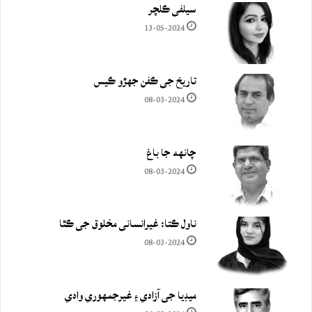
سيلفي ڪلچر
13-05-2024
تاريخ جي ڪفن جھڙو ڪيس
08-03-2024
چانهه جا باغ
08-03-2024
ناول ڪتا: غيرانساني مخلوق جي ڪٿا
08-03-2024
ميڊيا جي آزادي ۽ غيرجمھوري وادي