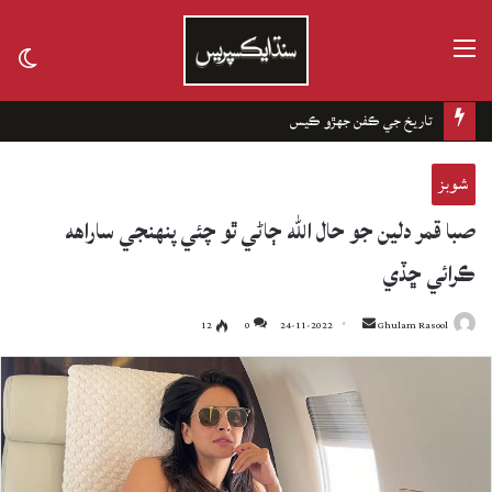
مينيو
tch
kin
تاريخ جي ڪفن جھڙو ڪيس
شوبز
صبا قمر دلين جو حال الله ڄاڻي ٿو چئي پنهنجي ساراهه
ڪرائي ڇڏي
12
0
24-11-2022
Send
Ghulam Rasool
an
email