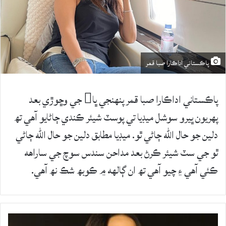
پاڪستاني اداڪارا صبا قمر
پاڪستاني اداڪارا صبا قمر پنهنجي ڀا جي وڇوڙي بعد
پهريون ڀيرو سوشل ميڊيا تي پوسٽ شيئر ڪندي ڄاڻايو آهي تھ
دلين جو حال الله ڄاڻي ٿو. ميڊيا مطابق دلين جو حال الله ڄاڻي
ٿو جي سٽ شيئر ڪرڻ بعد مداحن سندس سوچ جي ساراهه
ڪئي آهي ۽ چيو آهي تھ ان ڳالهه ۾ ڪوبھ شڪ نھ آهي.