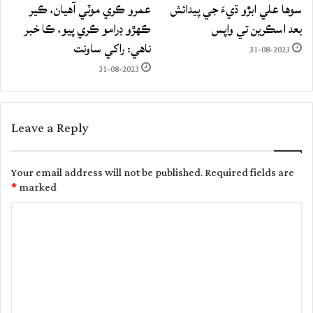
سوها علي ابڙو ڌيءَ جي پيدائش
عمرو ڪري موٽي آهيان، ڪير
بعد اسڪرين تي واپس
ڪهڙو ڊرامو ڪري پيو، ڪا خبر
ناهي: راکي ساونت
31-08-2023
31-08-2023
Leave a Reply
Your email address will not be published.
Required fields are
*
marked
C
o
m
m
e