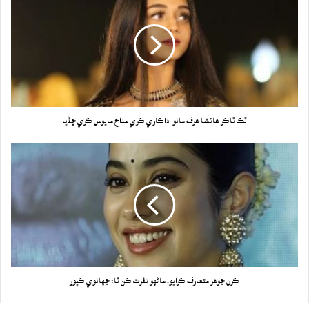
ٽڪ ٽاڪر عائشا عرف مانو اداڪاري ڪري مداح مايوس ڪري ڇڏيا
ڪرن جوهر متعارف ڪرايو، ماڻهو نفرت ڪن ٿا: جهانوي ڪپور