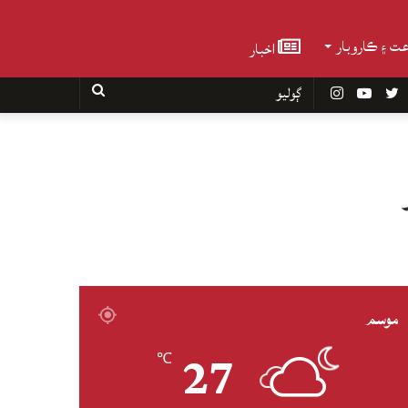
عت ۽ ڪاروبار
اخبار
Faceboo
Twitter
YouTube
Instagram
ڳوليو
موسم
27
℃