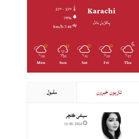
Karachi
27º - 27º
79%
پکڙيل بادل
7.46 km/h
30
30
31
30
27
℃
℃
℃
℃
℃
Mon
Sun
Sat
Fri
Thu
تازيون خبرون
مقبول
سيلفي ڪلچر
13-05-2024