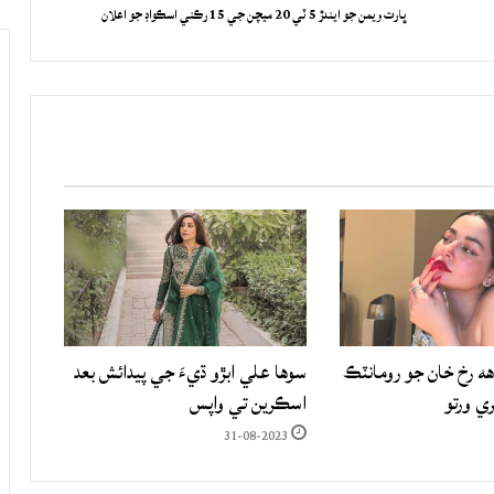
ڀارت ويمن جو ايندڙ 5 ٽي 20 ميچن جي 15 رڪني اسڪواڊ جو اعلان
هه رخ خان جو رومانٽڪ
سوها علي ابڙو ڌيءَ جي پيدائش بعد
ري ورتو
اسڪرين تي واپس
31-08-2023