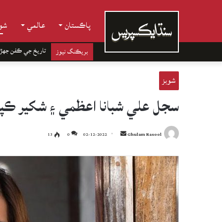
پاڪستان
عالمي
شوب
تاريخ جي ڪفن جھڙ
بريڪنگ نيوز
شوبز
سجل علي شبانا اعظمي ۽ شکير ڪپو
Send
13
0
02-12-2022
Ghulam Rasool
an
email