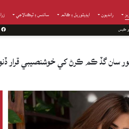
ز
رانديون
ايڊيٽوريل ۽ ڪالم
سائنس ۽ ٽيڪنالاجي
زرا
و ڪيس
k
ر سان گڏ ڪم ڪرڻ کي خوشنصيبي قرار ڏنو