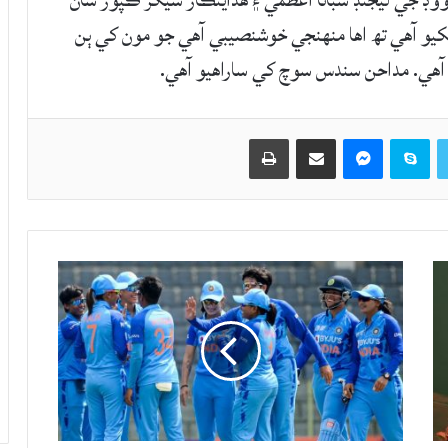
ڊ جي ليجنڊ شبانا اعظمي ۽ هدايتڪار شيکر ڪپور سان
کيو آهي تھ اها منهنجي خوشنصيبي آهي جو مون کي ٻن
هي. مداحن سندس سوچ کي ساراهيو آهي.
Twitter
Skype
Messenger
حصيداري ڪريو اي ميل ذريعي
اپيو