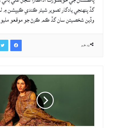
پاڪستان جي خوبصورت اداڪارا سجل علي بالي وو
گڏ پنهنجي يادگار تصوير شيئر ڪندي ڪيپشن ۾ ل
وڏين شخصيتن سان گڏ ڪم ڪرڻ جو موقعو مليو آ
Facebook
ونڊ ڪريو