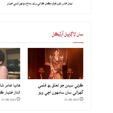
نيمل خاور نئون فوٽو مڪمل ڪرائي ورتو، مداح سونهن ڏسي حيران
سان لاڳاپيل آرٽيڪل
ڪرتي سينن جو تعلق بھ فلمي
هانيا عامر شا
گهراڻي سان سامهون اچي ويو
انداز ختيار ڪ
31-08-2023
31-08-2023