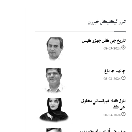
تازو ٽيڪنيڪل خبرون
تاريخ جي ڪفن جھڙو ڪيس
08-03-2024
چانهه جا باغ
08-03-2024
ناول ڪتا: غيرانساني مخلوق
جي ڪٿا
08-03-2024
ميڊيا جي آزادي ۽ غيرجمھوري