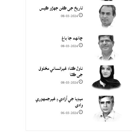
تاريخ جي ڪفن جھڙو ڪيس
08-03-2024
چانهه جا باغ
08-03-2024
ناول ڪتا: غيرانساني مخلوق
جي ڪٿا
08-03-2024
ميڊيا جي آزادي ۽ غيرجمھوري
وادي
06-03-2024