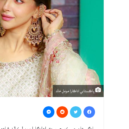
پاڪستاني اداڪارا مومل خالد
Messenger
Reddit
Twitter
Facebook