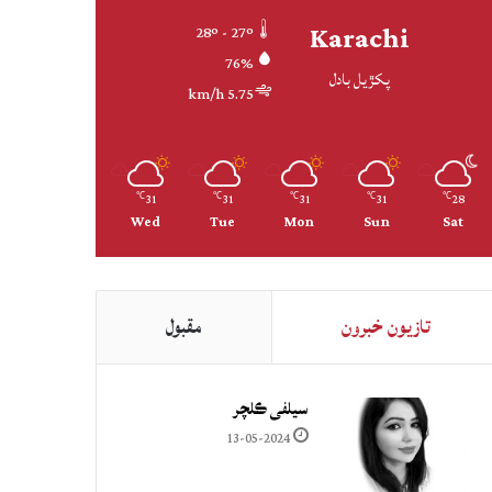
Karachi
28º - 27º
76%
پکڙيل بادل
5.75 km/h
31
31
31
31
28
℃
℃
℃
℃
℃
Wed
Tue
Mon
Sun
Sat
تازيون خبرون
مقبول
سيلفي ڪلچر
13-05-2024