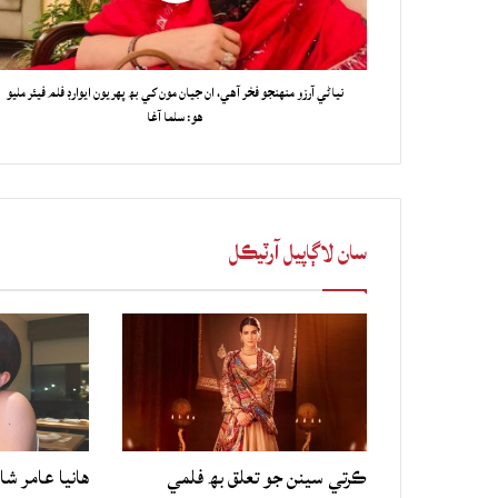
نياڻي آرزو منهنجو فخر آهي، ان جيان مون کي بھ پهريون ايوارڊ فلم فيئر مليو
هو: سلما آغا
سان لاڳاپيل آرٽيڪل
ڪرتي سينن جو تعلق بھ فلمي
هانيا عامر شا