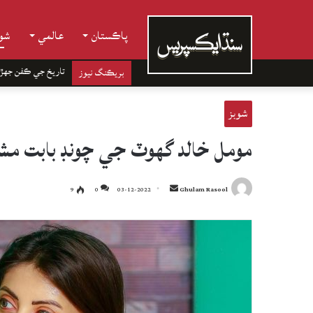
پاڪستان
عالمي
شوب
تاريخ جي ڪفن جھڙ
بريڪنگ نيوز
شوبز
مومل خالد گهوٽ جي چونڊ بابت مشو
Send
9
0
03-12-2022
Ghulam Rasool
an
email