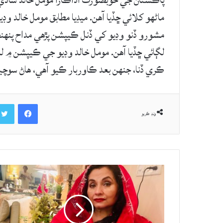
پاڪستان جي خوبصورت اداڪارا مومل خالد شاد
ماڻهو کلائي ڇڏيا آهن. ميڊيا مطابق مومل خالد
مشورو ڏنو وڊيو کي ڏنل ڪيپشن پڙهي مداح پنهن
لڳائي ڇڏيا آهن. مومل خالد وڊيو جي ڪيپشن ۾ ل
ڪري ڏنا، جنهن بعد ڪاوربار ڪيو آهي، هاڻ سوچ
Facebook
ونڊ ڪريو