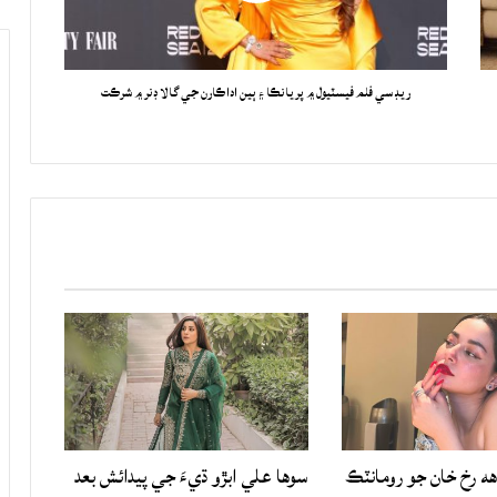
ريڊ سي فلم فيسٽيول ۾ پريانڪا ۽ ٻين اداڪارن جي گالا ڊنر ۾ شرڪت
هه رخ خان جو رومانٽڪ
سوها علي ابڙو ڌيءَ جي پيدائش بعد