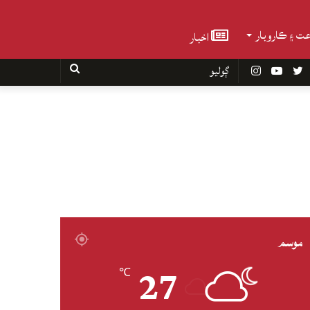
عت ۽ ڪاروبار
اخبار
Faceboo
Twitter
YouTube
Instagram
ڳوليو
موسم
27
℃