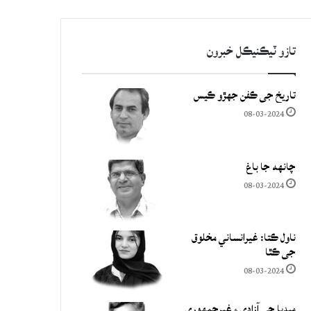
تازو ٽيڪنيڪل خبرون
تاريخ جي ڪفن جھڙو ڪيس
08-03-2024
چانهه جا باغ
08-03-2024
ناول ڪتا: غيرانساني مخلوق
جي ڪٿا
08-03-2024
ميڊيا جي آزادي ۽ غيرجمھوري