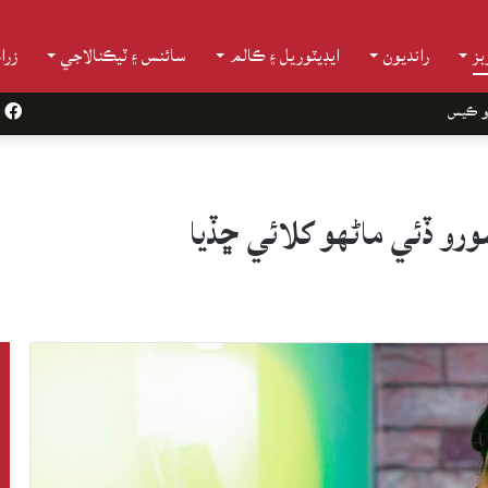
ز
رانديون
ايڊيٽوريل ۽ ڪالم
سائنس ۽ ٽيڪنالاجي
زرا
و ڪيس
k
رو ڏئي ماڻهو کلائي ڇڏيا