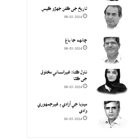
تاريخ جي ڪفن جھڙو ڪيس
08-03-2024
چانهه جا باغ
08-03-2024
ناول ڪتا: غيرانساني مخلوق
جي ڪٿا
08-03-2024
ميڊيا جي آزادي ۽ غيرجمھوري
وادي
06-03-2024