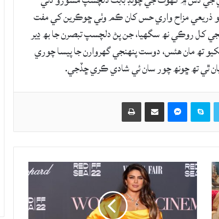
ي جي ڏس ۾ گهوٽ جي چونڊ بابت دلچسپ مشورو ڏئي
 وڊيو ذريعي مزاح واري حس کان ڪم وٺي ڇوڪرين کي مفت
جي کل روڪي نھ سگهيا، جن پڻ دلچسپ تبصرن جا بھ ڍير
کيو تھ مان هئس، دوست پنهنجي گهروارن جا پيسا چوري
يان ٿي تھ ڇونھ چور سان ئي شادي ڪري ڇڏجي.
Twitter
Skype
Messenger
حصيداري ڪريو اي ميل ذريعي
اپيو