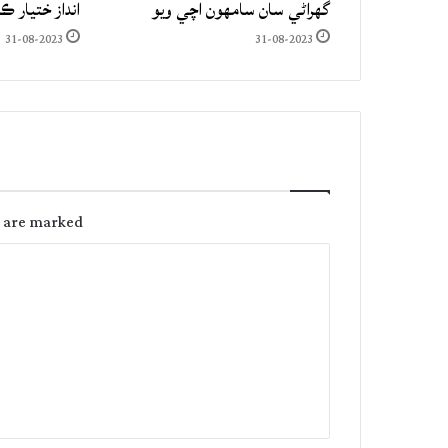
گهراڻي سان سامهون اچي ويو
انداز ختيار ڪ
31-08-2023
31-08-2023
s are marked
C
o
m
m
e
n
t