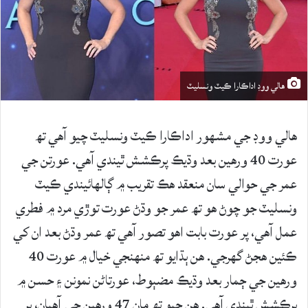
هالي ووڊ اداڪارا ڪيٽ ونسليٽ
هالي ووڊ جي مشهور اداڪارا ڪيٽ ونسليٽ چيو آهي تھ
عورت 40 ورهين بعد وڌيڪ پرڪشش ٿيندي آهي. عورتن جي
عمر جي حوالي سان منعقد هڪ تقريب ۾ ڳالهائيندي ڪيٽ
ونسليٽ جو چوڻ هو تھ عمر جو وڌڻ عورت توڙي مرد ۾ فطري
عمل آهي، پر عورت بابت اهو تصور آهي تھ عمر وڌڻ بعد ان کي
ڪئين هجڻ گهرجي. هن ٻڌايو تھ منهنجي خيال ۾ عورت 40
ورهين جي ڄمار بعد وڌيڪ مضٻوط، عورتاڻن نمونن ۽ حسن ۾
پرڪشش ٿيندي آهي. هن چيو تھ مان 47 ورهين جي آهيان، پر