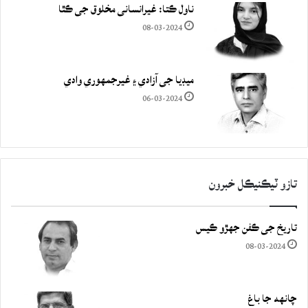
ناول ڪتا: غيرانساني مخلوق جي ڪٿا
08-03-2024
ميڊيا جي آزادي ۽ غيرجمھوري وادي
06-03-2024
تازو ٽيڪنيڪل خبرون
تاريخ جي ڪفن جھڙو ڪيس
08-03-2024
چانهه جا باغ