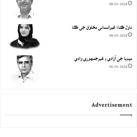
08-03-2024
ناول ڪتا: غيرانساني مخلوق جي ڪٿا
08-03-2024
ميڊيا جي آزادي ۽ غيرجمھوري وادي
06-03-2024
Advertisement