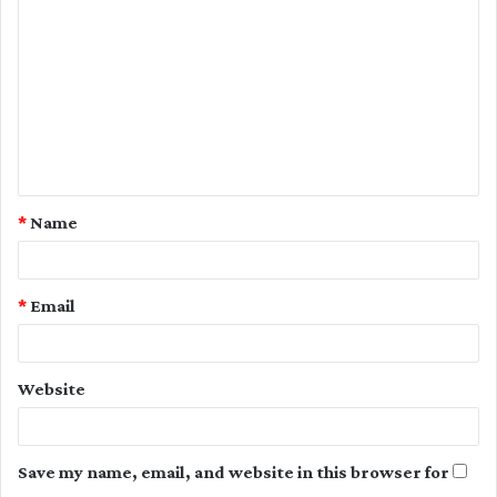
o
m
m
e
n
t
*
Name
*
*
Email
Website
Save my name, email, and website in this browser for