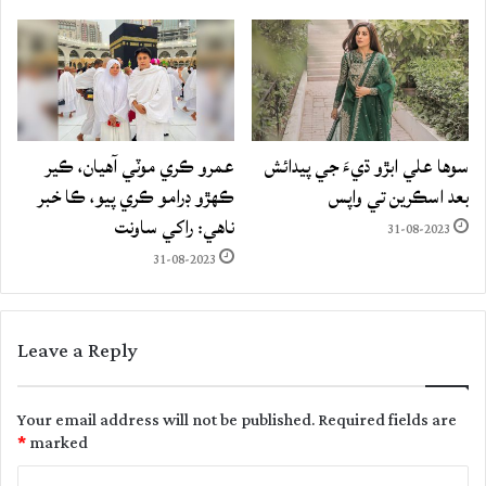
سوها علي ابڙو ڌيءَ جي پيدائش
عمرو ڪري موٽي آهيان، ڪير
بعد اسڪرين تي واپس
ڪهڙو ڊرامو ڪري پيو، ڪا خبر
ناهي: راکي ساونت
31-08-2023
31-08-2023
Leave a Reply
Your email address will not be published.
Required fields are
*
marked
C