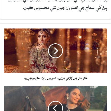
پاڻ کي سماج جي تصورن جيان نٿي محسوس ڪيان.
عائزا خان جون ڳاڙهي جوڙي ۾ تصويرون وائرل، مداح موهجي پيا