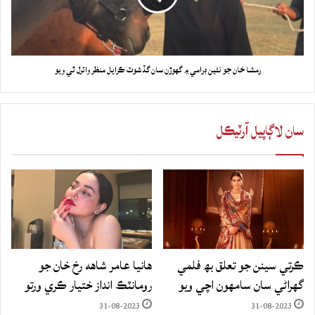
رمشا خان جو نئين ڊرامي ۾ گهوڙن سان گڏ شوٽ ڪرايل منظر وائرل ٿي ويو
سان لاڳاپيل آرٽيڪل
ڪرتي سينن جو تعلق بھ فلمي
هانيا عامر شاهه رخ خان جو
گهراڻي سان سامهون اچي ويو
رومانٽڪ انداز ختيار ڪري ورتو
31-08-2023
31-08-2023