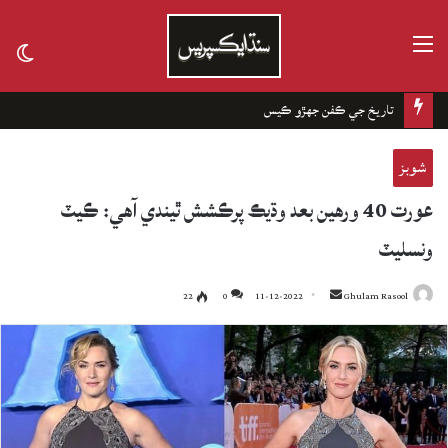
مينيو
tch
kin
تاريخ جي ڪفن جھڙو ڪيس
شوبز
عورت 40 ورهين بعد وڌيڪ پرڪشش ٿيندي آهي: ڪيٽ
ونسليٽ
22
0
11-12-2022
Send
Ghulam Rasool
an
email