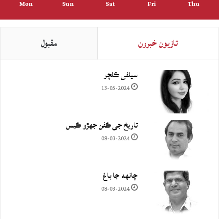
Mon
Sun
Sat
Fri
Thu
تازيون خبرون
مقبول
سيلفي ڪلچر
13-05-2024
تاريخ جي ڪفن جھڙو ڪيس
08-03-2024
چانهه جا باغ
08-03-2024