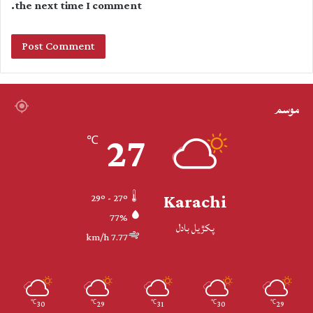
the next time I comment.
موسم
27
℃
Karachi
29º - 27º
77%
پکڙيل بادل
7.77 km/h
30
29
31
30
29
℃
℃
℃
℃
℃