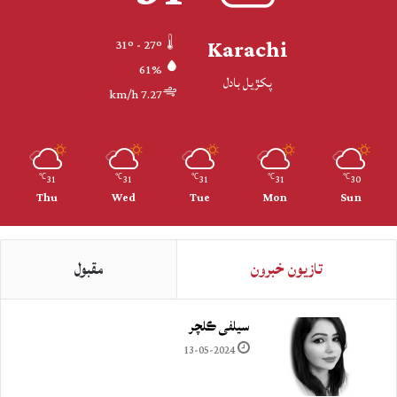
Karachi
31º - 27º
61%
پکڙيل بادل
7.27 km/h
31
31
31
31
30
℃
℃
℃
℃
℃
Thu
Wed
Tue
Mon
Sun
تازيون خبرون
مقبول
سيلفي ڪلچر
13-05-2024