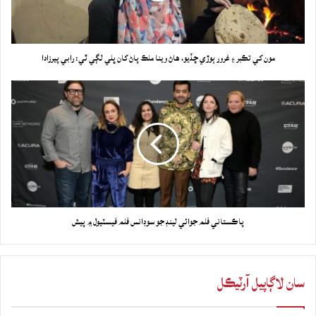
مون کي تڪبر ۽ غرور ٻوڙي ڇڏيو، هاڻ وينا ملڪ پاڻ کان ڀلي لڳي ٿي: رابي پيرزادا
پاڪستاني فلم جوائي لينڊ جو سوڊانس فلم فيسٽيول ۾ پيش
سان لاڳاپيل آرٽيڪل