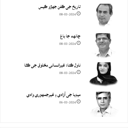
تاريخ جي ڪفن جھڙو ڪيس
08-03-2024
چانهه جا باغ
08-03-2024
ناول ڪتا: غيرانساني مخلوق جي ڪٿا
08-03-2024
ميڊيا جي آزادي ۽ غيرجمھوري وادي
06-03-2024