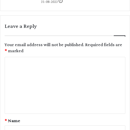
31-08-2023
Leave a Reply
Your email address will not be published.
Required fields are
*
marked
C
o
m
m
e
n
t
*
Name
*