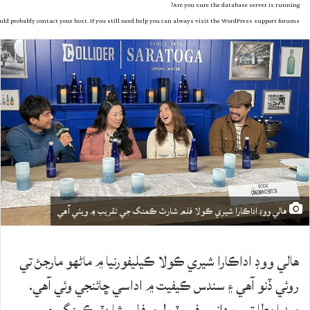
Are you sure the database server is running?
d probably contact your host. If you still need help you can always visit the
WordPress support forums
هالي ووڊ اداڪارا شيري ڪولا فلم شارٽ ڪمنگ جي تقريب ۾ ويٺي آهي
هالي ووڊ اداڪارا شيري ڪولا ڪيليفورنيا ۾ ماڻهو مارجڻ تي
روئي ڏنو آهي ۽ سندس ڪيفيت ۾ اداسي ڇائنجي وئي آهي.
ميڊيا مطابق سوڊانس فيسٽيول ۾ فلم شارٽ ڪمنگ جي