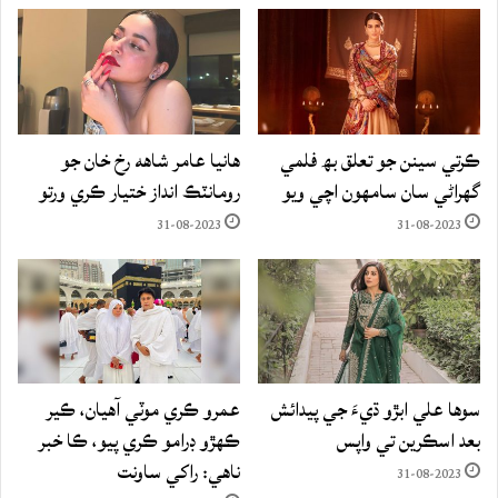
ڪرتي سينن جو تعلق بھ فلمي
هانيا عامر شاهه رخ خان جو
گهراڻي سان سامهون اچي ويو
رومانٽڪ انداز ختيار ڪري ورتو
31-08-2023
31-08-2023
سوها علي ابڙو ڌيءَ جي پيدائش
عمرو ڪري موٽي آهيان، ڪير
بعد اسڪرين تي واپس
ڪهڙو ڊرامو ڪري پيو، ڪا خبر
ناهي: راکي ساونت
31-08-2023