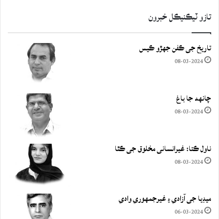
تازو ٽيڪنيڪل خبرون
تاريخ جي ڪفن جھڙو ڪيس
08-03-2024
چانهه جا باغ
08-03-2024
ناول ڪتا: غيرانساني مخلوق جي ڪٿا
08-03-2024
ميڊيا جي آزادي ۽ غيرجمھوري وادي
06-03-2024