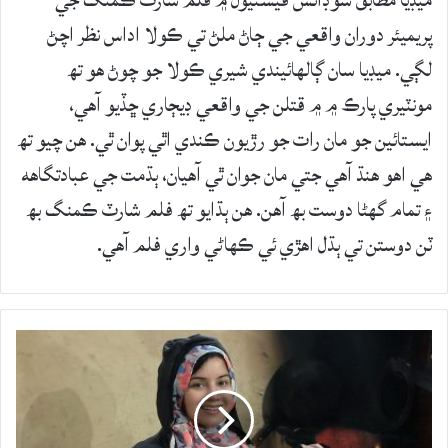
پريميئر دوران واقعي جي ڄاڻ ملڻ تي ڪولا اداس نظر اچڻ
لڳي. ميڊيا سان ڳالهائيندي شيري ڪولا جو چوڻ هو تھ
مونٽيري پارڪ ۾ ۾ قتلن جي واقعي ڊيڄاري ڇڏيو آهي،
ايستائين جو مان رات جو رڙيون ڪندي اٿي پوان ٿي. هن چيو تھ
هي اهو هنڌ آهي جتي مان جوان ٿي آهيان، ٻڌمت جي عبادتگاهه
۽ تمام گهڻا دوست بھ آهن. هن ٻڌايو تھ فلم شارٽ ڪمنگ بھ
ٽن دوستن تي ٻڌل اهڙي ئي ڪهاڻي واري فلم آهي.