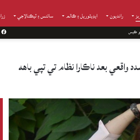
ز
رانديون
ايڊيٽوريل ۽ ڪالم
سائنس ۽ ٽيڪنالاجي
زرا
و ڪيس
k
 واقعي بعد ناڪارا نظام تي تپي باهه