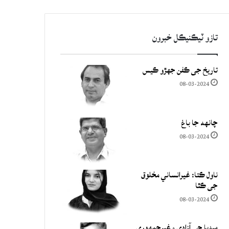
تازو ٽيڪنيڪل خبرون
تاريخ جي ڪفن جھڙو ڪيس
08-03-2024
چانهه جا باغ
08-03-2024
ناول ڪتا: غيرانساني مخلوق
جي ڪٿا
08-03-2024
ميڊيا جي آزادي ۽ غيرجمھوري