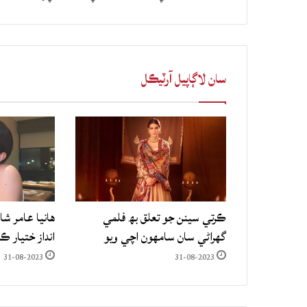
سان لاڳاپيل آرٽيڪل
ڪرتي سينن جو تعلق بھ فلمي
هانيا عامر شا
گهراڻي سان سامهون اچي ويو
انداز ختيار ڪ
31-08-2023
31-08-2023