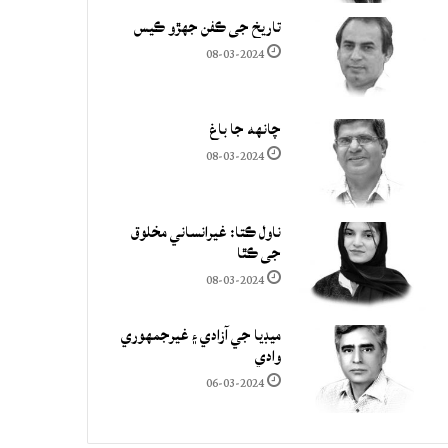
تاريخ جي ڪفن جھڙو ڪيس
08-03-2024
چانهه جا باغ
08-03-2024
ناول ڪتا: غيرانساني مخلوق
جي ڪٿا
08-03-2024
ميڊيا جي آزادي ۽ غيرجمھوري
وادي
06-03-2024