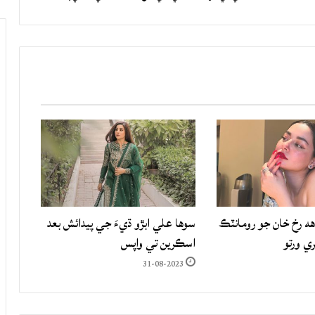
هه رخ خان جو رومانٽڪ
سوها علي ابڙو ڌيءَ جي پيدائش بعد
ري ورتو
اسڪرين تي واپس
31-08-2023