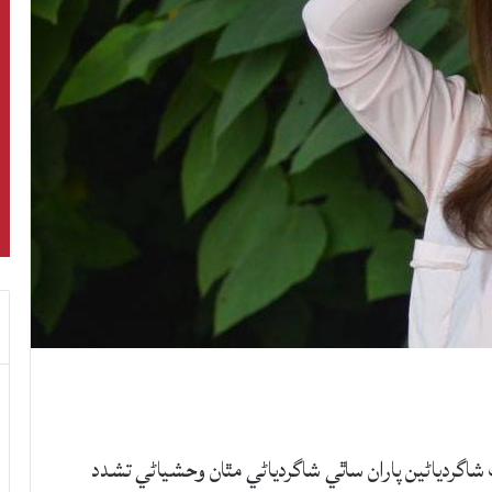
گردياڻين پاران ساٿي شاگردياڻي مٿان وحشياڻي تشدد