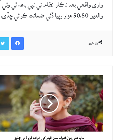
واري واقعي بعد ناڪارا نظام تي تپي باهه ٿي وئ
والدين 50،50 هزار رپيا ڏئي ضمانت ڪرائي ڇڏي، اهي آزاد ٿي ويون، اصل ۾ اسان جو هي نظام ناڪارا آهي.
Facebook
ونڊ ڪريو
مايا علي بلال اشرف سان افيئر کي افواهه قرار ڏئي ڇڏيو