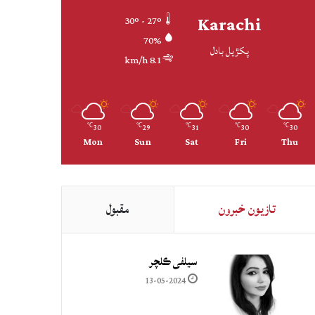
Karachi
30º - 27º
70%
پکڙيل بادل
8.1 km/h
30
29
31
30
30
℃
℃
℃
℃
℃
Mon
Sun
Sat
Fri
Thu
تازيون خبرون
مقبول
سيلفي ڪلچر
13-05-2024