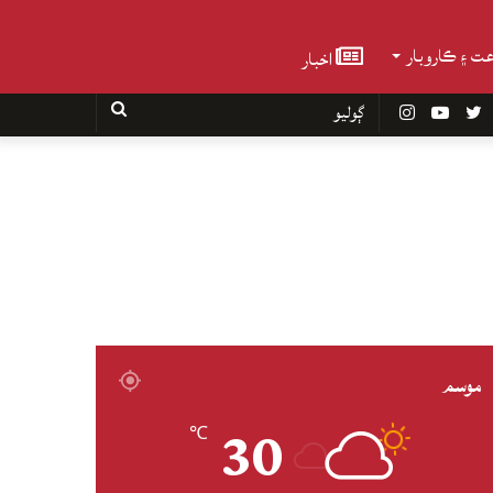
عت ۽ ڪاروبار
اخبار
Faceboo
Twitter
YouTube
Instagram
ڳوليو
موسم
30
℃