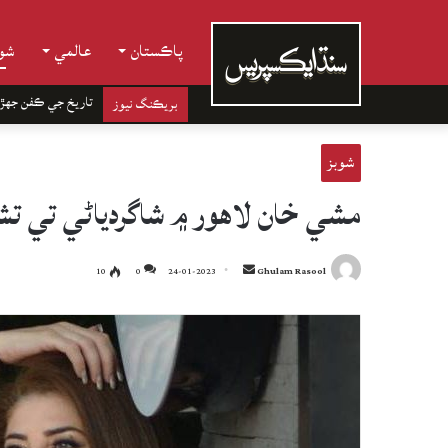
پاڪستان
عالمي
شوب
تاريخ جي ڪفن جھڙ
بريڪنگ نيوز
شوبز
مشي خان لاهور ۾ شاگردياڻي تي تشدد
Send
10
0
24-01-2023
Ghulam Rasool
an
email