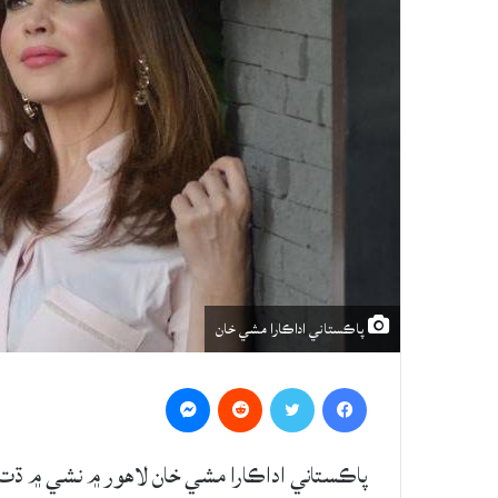
پاڪستاني اداڪارا مشي خان
Messenger
Reddit
Twitter
Facebook
پاڪستاني اداڪارا مشي خان لاهور ۾ نشي ۾ ڌت شا