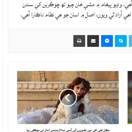
ي آهي. وڊيو پيغام ۾ مشي خان چيو تھ ڇوڪرين کي سندن
Twitter
Skype
Messenger
حصيداري ڪريو اي ميل ذريعي
اپيو
سجل علي جي نين تصويرن کي ڏسي مداح سندس انداز تي موهجي پيا