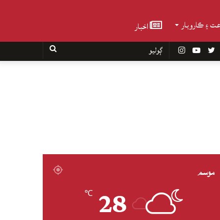
عت ۽ ڪاروبار
اخبار
Faceboo
Twitter
YouTube
Instagram
ڳوليو
موسم
28
℃