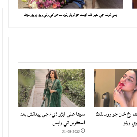
يمي گوتم جي نئين فلم لوسٽ جو ٽريلر رليز، مداحن کي وڻي ويو، ڀرپور موٽ
هه رخ خان جو رومانٽڪ
سوها علي ابڙو ڌيءَ جي پيدائش بعد
ري ورتو
اسڪرين تي واپس
31-08-2023