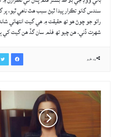
بالي ووڊ جي بلاڪ بسٽر فلم پٺان کي تڪرارن ۾ ڌ
سندس گانو تڪرار پيدا ٿيڻ سبب هٽ ناهي ٿيو، پر گ
رائو جو چوڻ هو تھ حقيقت ۾ هي گيت انتهائي شا
شهرت ڏني. هن چيو تھ فلم سان گڏ هن گيت کي 
Facebook
ونڊ ڪريو