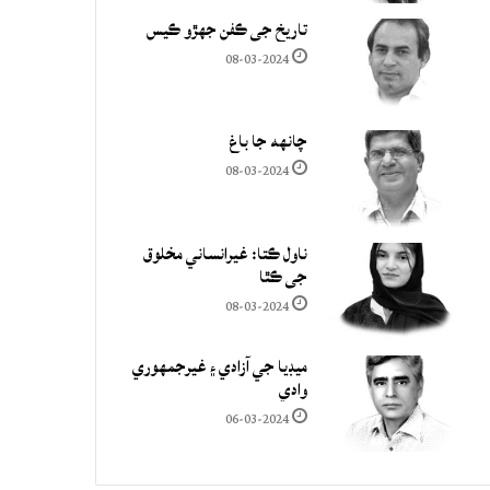
تاريخ جي ڪفن جھڙو ڪيس
08-03-2024
چانهه جا باغ
08-03-2024
ناول ڪتا: غيرانساني مخلوق
جي ڪٿا
08-03-2024
ميڊيا جي آزادي ۽ غيرجمھوري
وادي
06-03-2024