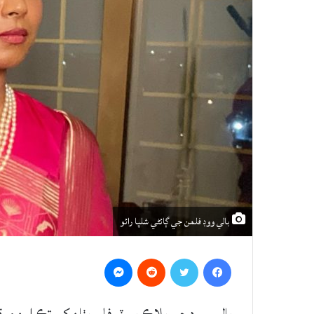
بالي ووڊ فلمن جي ڳائڻي شلپا رائو
Messenger
Reddit
Twitter
Facebook