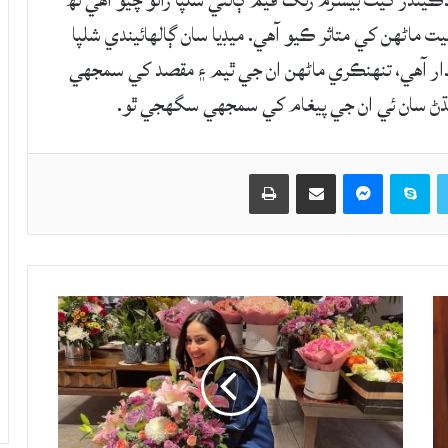
ڪيندڙ گيت بيشرم رنگ فيم ڳائڻي شلپا رائو چيو آهي تھ
يت ماڻهن کي متاثر ڪيو آهي. ميڊيا سان ڳالهائيندي شلپا
ندار آهي، تنهنڪري ماڻهن ان جي ٿيم ۽ مقصد کي سمجهي
ٻڌڻ سان ئي ان جي پيغام کي سمجهي سگهجي ٿو.
Twitter
Skype
Messenger
حصيداري ڪريو اي ميل ذريعي
اپيو