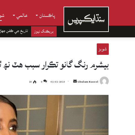
پاڪستان
عالمي
شوب
تاريخ جي ڪفن جھڙ
بريڪنگ نيوز
شوبز
بيشرم رنگ گانو تڪرار سبب هٽ نھ ٿيو
Send
20
0
02-02-2023
Ghulam Rasool
an
email