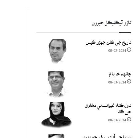
تازو ٽيڪنيڪل خبرون
تاريخ جي ڪفن جھڙو ڪيس
08-03-2024
چانهه جا باغ
08-03-2024
ناول ڪتا: غيرانساني مخلوق
جي ڪٿا
08-03-2024
ميڊيا جي آزادي ۽ غيرجمھوري