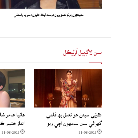
منهنجون بولڊ تصويرون دوست ليڪ ڪيون: ماريا واسطي
سان لاڳاپيل آرٽيڪل
ڪرتي سينن جو تعلق بھ فلمي
هانيا عامر شا
گهراڻي سان سامهون اچي ويو
انداز ختيار ڪ
31-08-2023
31-08-2023