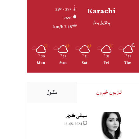
Karachi
28º - 27º
76%
پکڙيل بادل
7.48 km/h
30
29
31
31
28
℃
℃
℃
℃
℃
Mon
Sun
Sat
Fri
Thu
تازيون خبرون
مقبول
سيلفي ڪلچر
13-05-2024