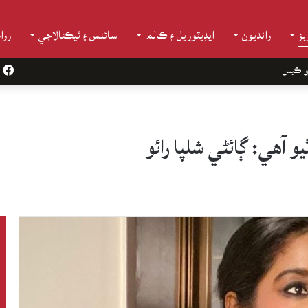
ز
رانديون
ايڊيٽوريل ۽ ڪالم
سائنس ۽ ٽيڪنالاجي
زرا
و ڪيس
k
 آهي: ڳائڻي شلپا رائو