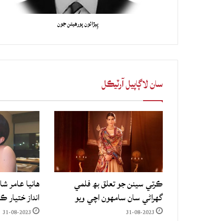
پِيڙائون پورهيتن جون
سان لاڳاپيل آرٽيڪل
ڪرتي سينن جو تعلق بھ فلمي
هانيا عامر شا
گهراڻي سان سامهون اچي ويو
انداز ختيار ڪ
31-08-2023
31-08-2023