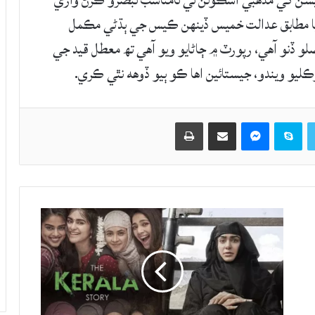
سن کي مذهبي اسڪولن تي نامناسب تبصرو ڪرڻ واري
هي. ميڊيا مطابق عدالت خميس ڏينهن ڪيس جي ٻڌڻي مڪمل
 ڏنو آهي، رپورٽ ۾ ڄاڻايو ويو آهي تھ معطل قيد جي
ليو ويندو، جيستائين اها ڪو ٻيو ڏوهه نٿي ڪري.
Twitter
Skype
Messenger
حصيداري ڪريو اي ميل ذريعي
اپيو