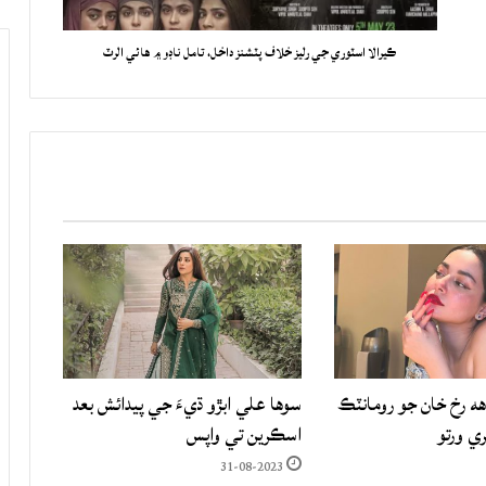
ڪيرالا اسٽوري جي رليز خلاف پٽشنز داخل، تامل ناڊو ۾ هائي الرٽ
هه رخ خان جو رومانٽڪ
سوها علي ابڙو ڌيءَ جي پيدائش بعد
ري ورتو
اسڪرين تي واپس
31-08-2023