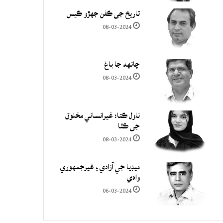
تاريخ جي ڪفن جھڙو ڪيس
08-03-2024
چانهه جا باغ
08-03-2024
ناول ڪتا: غيرانساني مخلوق
جي ڪٿا
08-03-2024
ميڊيا جي آزادي ۽ غيرجمھوري
وادي
06-03-2024