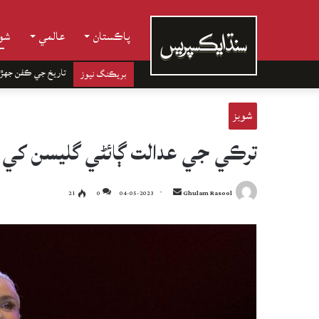
پاڪستان
عالمي
شوب
تاريخ جي ڪفن جھڙ
بريڪنگ نيوز
شوبز
ترڪي جي عدالت ڳائڻي گليسن کي 10 مهينا قيد ٻڌائي ڇڏي
Send
21
0
04-05-2023
Ghulam Rasool
an
email