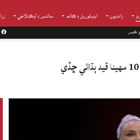
ز
رانديون
ايڊيٽوريل ۽ ڪالم
سائنس ۽ ٽيڪنالاجي
زرا
و ڪيس
k