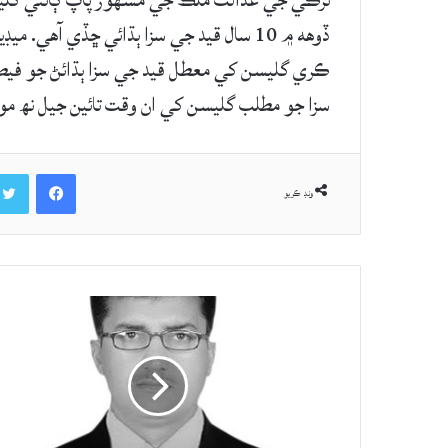
ترڪي جي عدالت ملڪ جي مشهور پاپ ڳائڻي گلي
ڏوهه ۾ 10 سال قيد جي سزا ٻڌائي ڇڏي آ
ڪري گليسن کي معطل قيد جي سزا ٻڌائڻ جو فيصلو
سزا جو مطلب گليسن کي ان وقت تائين جيل نھ موڪ
Facebook
ونڊ ڪريو