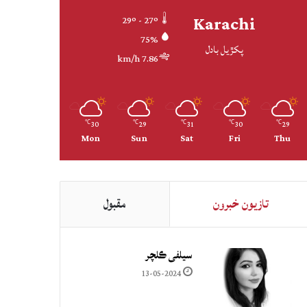
Karachi
29º - 27º
75%
پکڙيل بادل
7.86 km/h
30
29
31
30
29
℃
℃
℃
℃
℃
Mon
Sun
Sat
Fri
Thu
تازيون خبرون
مقبول
سيلفي ڪلچر
13-05-2024