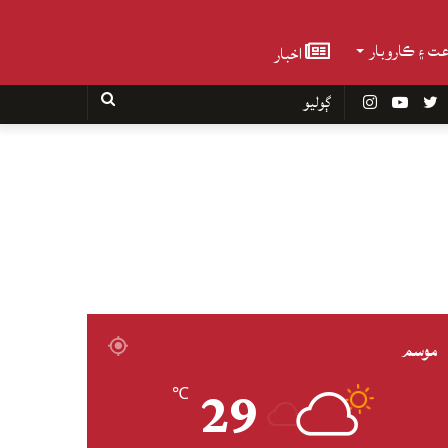
عت ۽ ڪاروبار
اخبار
Faceboo
Twitter
YouTube
Instagram
ڳوليو
موسم
29
℃