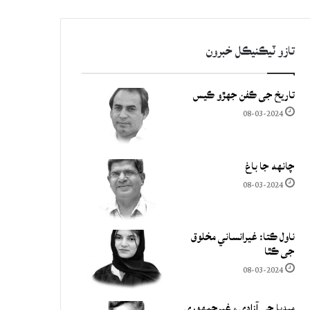
تازو ٽيڪنيڪل خبرون
تاريخ جي ڪفن جھڙو ڪيس
08-03-2024
چانهه جا باغ
08-03-2024
ناول ڪتا: غيرانساني مخلوق
جي ڪٿا
08-03-2024
ميڊيا جي آزادي ۽ غيرجمھوري