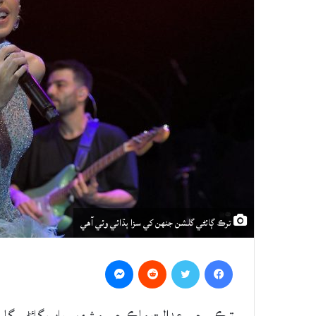
ترڪ ڳائڻي گلشن جنهن کي سزا ٻڌائي وئي آهي
Messenger
Reddit
Twitter
Facebook