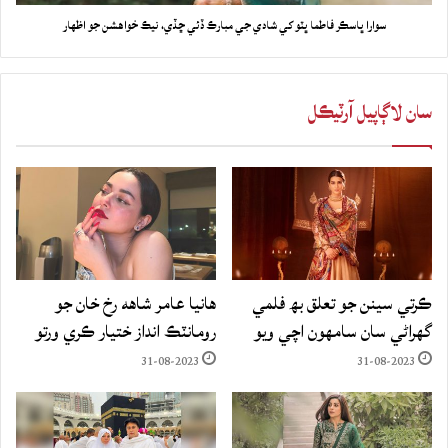
سوارا ڀاسڪر فاطما ڀٽو کي شادي جي مبارڪ ڏئي ڇڏي، نيڪ خواهشن جو اظهار
سان لاڳاپيل آرٽيڪل
ڪرتي سينن جو تعلق بھ فلمي
هانيا عامر شاهه رخ خان جو
گهراڻي سان سامهون اچي ويو
رومانٽڪ انداز ختيار ڪري ورتو
31-08-2023
31-08-2023