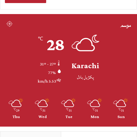
موسم
28
℃
Karachi
31º - 27º
77%
پکڙيل بادل
5.53 km/h
29
31
31
31
31
℃
℃
℃
℃
℃
Thu
Wed
Tue
Mon
Sun