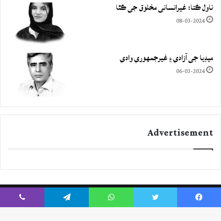
ناول ڪتا: غيرانساني مخلوق جي ڪٿا
08-03-2024
ميڊيا جي آزادي ۽ غيرجمھوري وادي
06-03-2024
Advertisement
Viber
Telegram
WhatsApp
Twitter
Facebook
Instagram
YouTube
Twitter
Facebook