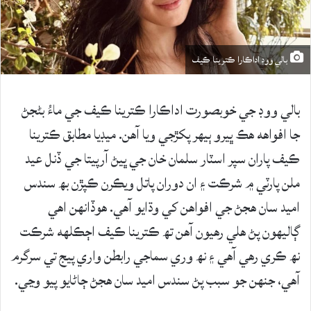
بالي ووڊ اداڪارا ڪترينا ڪيف
بالي ووڊ جي خوبصورت اداڪارا ڪترينا ڪيف جي ماءُ بڻجڻ
جا افواهه هڪ ڀيرو ٻيهر پکڙجي ويا آهن. ميڊيا مطابق ڪترينا
ڪيف پاران سپر اسٽار سلمان خان جي ڀيڻ آرپيتا جي ڏنل عيد
ملن پارٽي ۾ شرڪت ۽ ان دوران پاتل ويڪرن ڪپڙن بھ سندس
اميد سان هجڻ جي افواهن کي وڌايو آهي. هوڏانهن اهي
ڳاليهون پڻ هلي رهيون آهن تھ ڪترينا ڪيف اڄڪلهه شرڪت
نھ ڪري رهي آهي ۽ نھ وري سماجي رابطن واري پيج تي سرگرم
آهي، جنهن جو سبب پڻ سندس اميد سان هجڻ ڄاڻايو پيو وڃي.