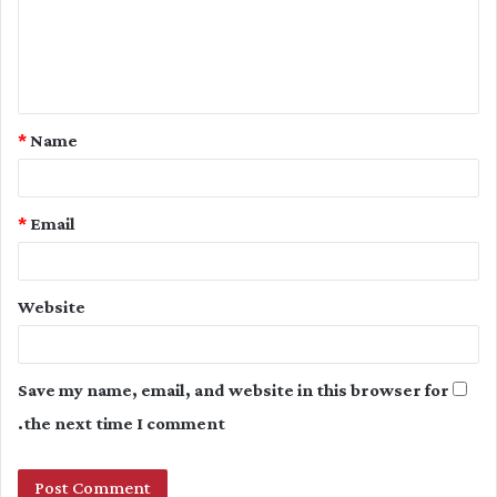
m
e
n
t
*
Name
*
*
Email
Website
Save my name, email, and website in this browser for
the next time I comment.