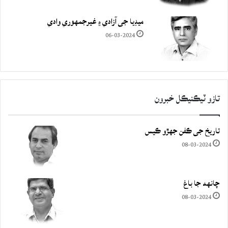
ميڊيا جي آزادي ۽ غيرجمھوري وادي
06-03-2024
تازو ٽيڪنيڪل خبرون
تاريخ جي ڪفن جھڙو ڪيس
08-03-2024
چانهه جا باغ
08-03-2024