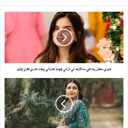
عليزي سلطان پٽ جي سالگرهه تي دل کي ڇهندڙ جذباتي پيغام جاري ڪري ڇڏيو