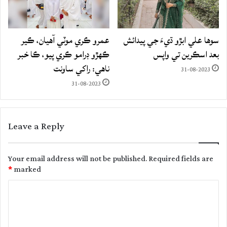
سوها علي ابڙو ڌيءَ جي پيدائش
عمرو ڪري موٽي آهيان، ڪير
بعد اسڪرين تي واپس
ڪهڙو ڊرامو ڪري پيو، ڪا خبر
ناهي: راکي ساونت
31-08-2023
31-08-2023
Leave a Reply
Your email address will not be published.
Required fields are
*
marked
C
o
m