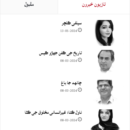
تازيون خبرون
مقبول
سيلفي ڪلچر
13-05-2024
تاريخ جي ڪفن جھڙو ڪيس
08-03-2024
چانهه جا باغ
08-03-2024
ناول ڪتا: غيرانساني مخلوق جي ڪٿا
08-03-2024