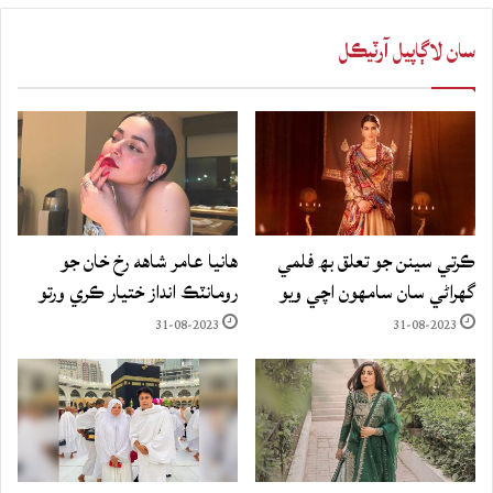
سان لاڳاپيل آرٽيڪل
ڪرتي سينن جو تعلق بھ فلمي
هانيا عامر شاهه رخ خان جو
گهراڻي سان سامهون اچي ويو
رومانٽڪ انداز ختيار ڪري ورتو
31-08-2023
31-08-2023