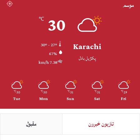
موسم
30
℃
Karachi
30º - 27º
67%
پکڙيل بادل
7.38 km/h
30
30
31
31
29
℃
℃
℃
℃
℃
Tue
Mon
Sun
Sat
Fri
تازيون خبرون
مقبول