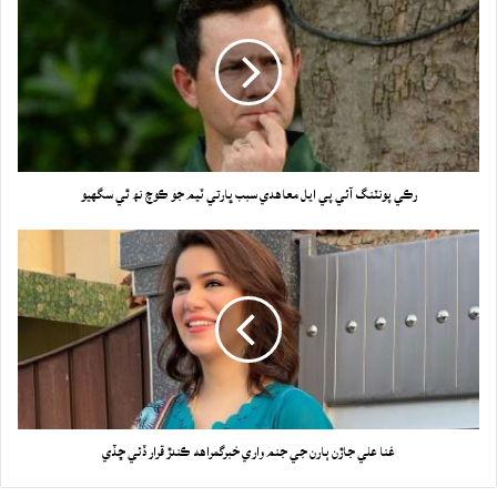
رڪي پونٽنگ آئي پي ايل معاهدي سبب ڀارتي ٽيم جو ڪوچ نھ ٿي سگهيو
غنا علي جاڙن ٻارن جي جنم واري خبرگمراهه ڪندڙ قرار ڏئي ڇڏي