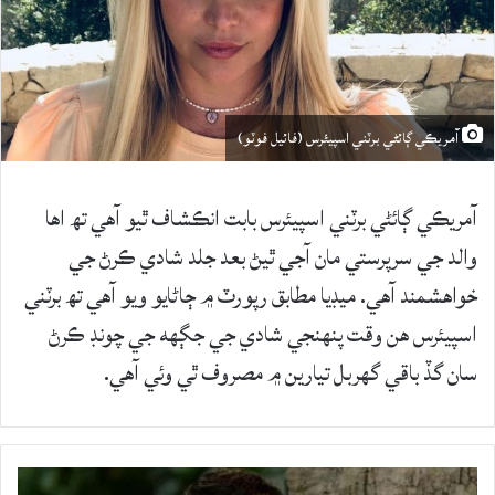
آمريڪي ڳائڻي برٽني اسپيئرس (فائيل فوٽو)
آمريڪي ڳائڻي برٽني اسپيئرس بابت انڪشاف ٿيو آهي تھ اها
والد جي سرپرستي مان آجي ٿيڻ بعد جلد شادي ڪرڻ جي
خواهشمند آهي. ميڊيا مطابق رپورٽ ۾ ڄاڻايو ويو آهي تھ برٽني
اسپيئرس هن وقت پنهنجي شادي جي جڳهه جي چونڊ ڪرڻ
سان گڏ باقي گهربل تيارين ۾ مصروف ٿي وئي آهي.