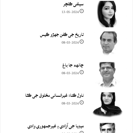
سيلفي ڪلچر
13-05-2024
تاريخ جي ڪفن جھڙو ڪيس
08-03-2024
چانهه جا باغ
08-03-2024
ناول ڪتا: غيرانساني مخلوق جي ڪٿا
08-03-2024
ميڊيا جي آزادي ۽ غيرجمھوري وادي