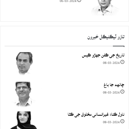
06-03-2024
تازو ٽيڪنيڪل خبرون
تاريخ جي ڪفن جھڙو ڪيس
08-03-2024
چانهه جا باغ
08-03-2024
ناول ڪتا: غيرانساني مخلوق جي ڪٿا
08-03-2024