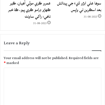
سوها علي ابڙو ڌيءَ جي پيدائش
عمرو ڪري موٽي آهيان، ڪير
بعد اسڪرين تي واپس
ڪهڙو ڊرامو ڪري پيو، ڪا خبر
ناهي: راکي ساونت
31-08-2023
31-08-2023
Leave a Reply
Your email address will not be published.
Required fields are
*
marked
C
o
m
m
e