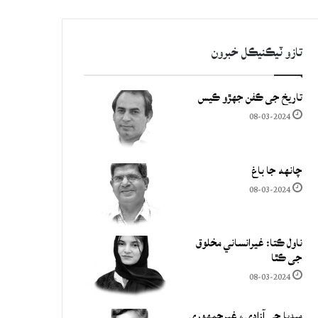
تازو ٽيڪنيڪل خبرون
تاريخ جي ڪفن جھڙو ڪيس
08-03-2024
چانهه جا باغ
08-03-2024
ناول ڪتا: غيرانساني مخلوق
جي ڪٿا
08-03-2024
ميڊيا جي آزادي ۽ غيرجمھوري