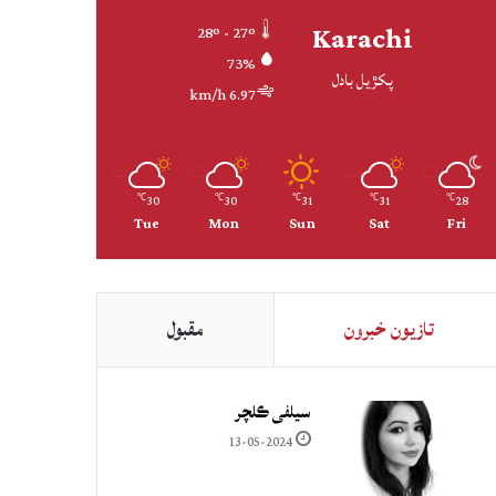
Karachi
28º - 27º
73%
پکڙيل بادل
6.97 km/h
30
30
31
31
28
℃
℃
℃
℃
℃
Tue
Mon
Sun
Sat
Fri
تازيون خبرون
مقبول
سيلفي ڪلچر
13-05-2024