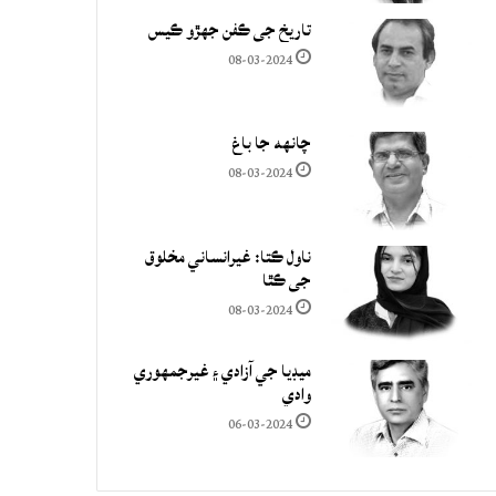
تاريخ جي ڪفن جھڙو ڪيس
08-03-2024
چانهه جا باغ
08-03-2024
ناول ڪتا: غيرانساني مخلوق
جي ڪٿا
08-03-2024
ميڊيا جي آزادي ۽ غيرجمھوري
وادي
06-03-2024