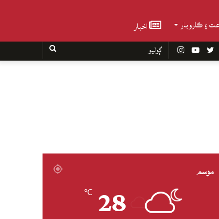
عت ۽ ڪاروبار
اخبار
Faceboo
Twitter
YouTube
Instagram
ڳوليو
موسم
28
℃