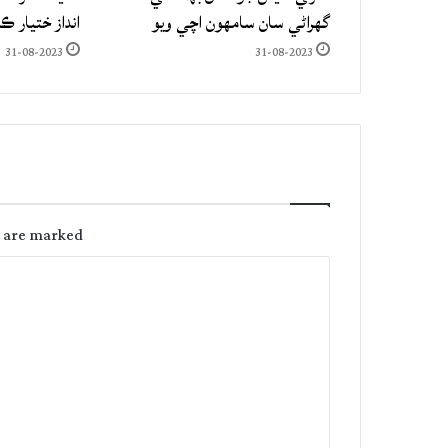
گهراڻي سان سامهون اچي ويو
انداز ختيار ڪ
31-08-2023
31-08-2023
s are marked
C
o
m
m
e
n