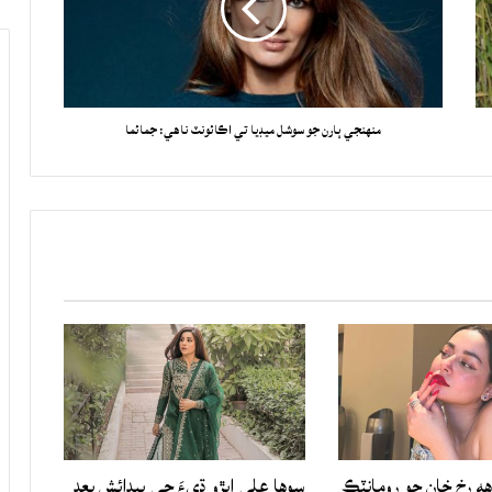
منهنجي ٻارن جو سوشل ميڊيا تي اڪائونٽ ناهي: جمائما
هه رخ خان جو رومانٽڪ
سوها علي ابڙو ڌيءَ جي پيدائش بعد