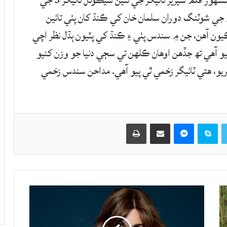
بالي ووڊ فلمن جو سپر اسٽار سلمان خان پنهنجي مشهور فلم سيريز ٽائيگر جي نئين سيڪوئل ٽائيگر 3 جي
 جي شوٽنگ دوران سلمان خان کي ڪنڌ کان پٺي تائين
يون آهن، جن ۾ سندس پٺي ۽ ڪنڌ کي پٽيون ٻڌل نظر اچي
 آهي تھ جڏهن اوهان ڪلهن تي سڄي دنيا جو وزن کنيو
و تھ کڻي ڏيکاريو، هتي ٽائيگر زخمي ٿي پيو آهي. مداحن سندس زخمي
Twitter
Skype
Messenger
حصيداري ڪريو اي ميل ذريعي
اپيو