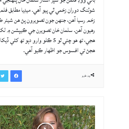
شوٽنگ دوران زخمي ٿي پيو آهي. ميڊيا مطابق فلم
زخم رسيا آهن، جنهن جون تصويرون پڻ هن شيئر ڪ
رهيون آهن. سلمان خان تصويرن جي ڪيپشن ۾ لکيو
هجي، تھ هو چئي ٿو 5 ڪلو وارو دٻ
هجڻ تي افسوس جو اظهار ڪيو آهي.
Facebook
ونڊ ڪريو