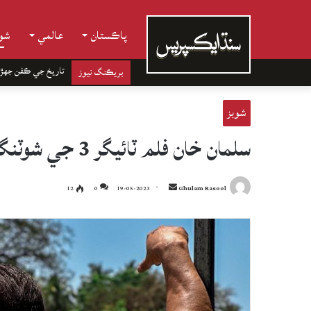
پاڪستان
عالمي
شوب
تاريخ جي ڪفن جھڙ
بريڪنگ نيوز
شوبز
سلمان خان فلم ٽائيگر 3 جي شوٽنگ دوران زخمي
Send
12
0
19-05-2023
Ghulam Rasool
an
email