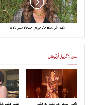
انگلش راڳي مائيڪ جاگر جي ڌيءَ جيڊ جاگر اسپين ۾ گرفتار
سان لاڳاپيل آرٽيڪل
ڪرتي سينن جو تعلق بھ فلمي
هانيا عامر شا