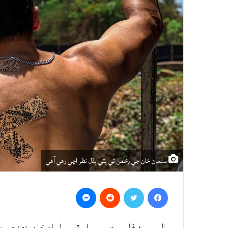
سلمان خان جي زخمن تي پٽي ٻڌل نظر اچي رهي آهي
Messenger
Reddit
Twitter
Facebook