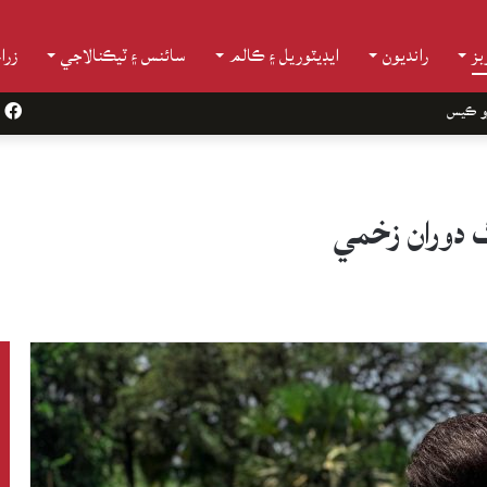
ز
رانديون
ايڊيٽوريل ۽ ڪالم
سائنس ۽ ٽيڪنالاجي
زرا
و ڪيس
k