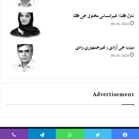
ناول ڪتا: غيرانساني مخلوق جي ڪٿا
08-03-2024
ميڊيا جي آزادي ۽ غيرجمھوري وادي
06-03-2024
Advertisement