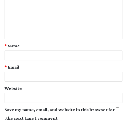
m
m
e
n
t
*
Name
*
*
Email
Website
Save my name, email, and website in this browser for
the next time I comment.