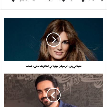
منهنجي ٻارن جو سوشل ميڊيا تي اڪائونٽ ناهي: جمائما