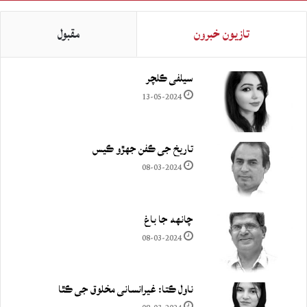
تازيون خبرون
مقبول
سيلفي ڪلچر
13-05-2024
تاريخ جي ڪفن جھڙو ڪيس
08-03-2024
چانهه جا باغ
08-03-2024
ناول ڪتا: غيرانساني مخلوق جي ڪٿا