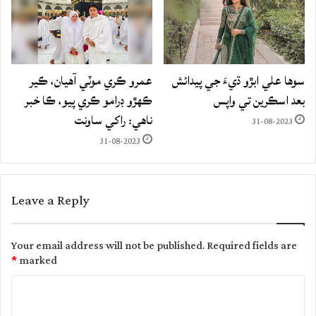
سوها علي ابڙو ڌيءَ جي پيدائش
عمرو ڪري موٽي آهيان، ڪير
بعد اسڪرين تي واپس
ڪهڙو ڊرامو ڪري پيو، ڪا خبر
ناهي: راکي ساونت
31-08-2023
31-08-2023
Leave a Reply
Your email address will not be published.
Required fields are
*
marked
C
o