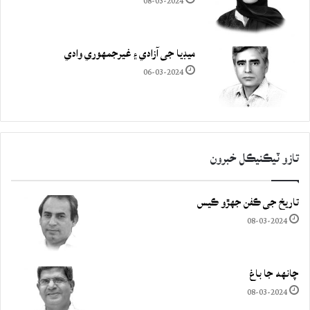
08-03-2024
ميڊيا جي آزادي ۽ غيرجمھوري وادي
06-03-2024
تازو ٽيڪنيڪل خبرون
تاريخ جي ڪفن جھڙو ڪيس
08-03-2024
چانهه جا باغ
08-03-2024