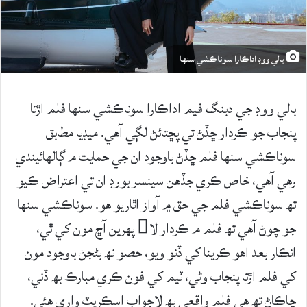
بالي ووڊ اداڪارا سوناڪشي سنها
بالي ووڊ جي دبنگ فيم اداڪارا سوناڪشي سنها فلم اڙتا
پنجاب جو ڪردار ڇڏڻ تي پڇتائڻ لڳي آهي. ميڊيا مطابق
سوناڪشي سنها فلم ڇڏڻ باوجود ان جي حمايت ۾ ڳالهائيندي
رهي آهي، خاص ڪري جڏهن سينسر بورڊ ان تي اعتراض ڪيو
تھ سوناڪشي فلم جي حق ۾ آواز اٿاريو هو. سوناڪشي سنها
جو چوڻ آهي تھ فلم ۾ ڪردار لا پهرين آڇ مون کي ٿي،
انڪار بعد اهو ڪرينا کي ڏنو ويو، حصو نھ بڻجڻ باوجود مون
کي فلم اڙتا پنجاب وڻي، ٽيم کي فون ڪري مبارڪ بھ ڏني،
ڇاڪاڻ تھ هي فلم واقعي بھ لاجواب اسڪرپٽ واري هئي.