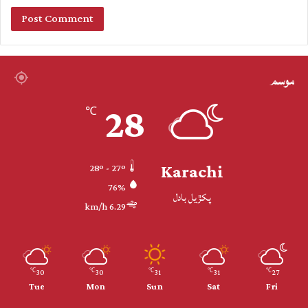
موسم
28
℃
Karachi
28º - 27º
76%
پکڙيل بادل
6.29 km/h
30
30
31
31
27
℃
℃
℃
℃
℃
Tue
Mon
Sun
Sat
Fri