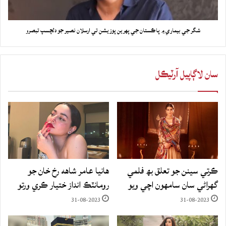
شگر جي بيماري ۾ پاڪستان جي پهرين پوزيشن تي ارسلان نصير جو دلچسپ تبصرو
سان لاڳاپيل آرٽيڪل
ڪرتي سينن جو تعلق بھ فلمي
هانيا عامر شاهه رخ خان جو
گهراڻي سان سامهون اچي ويو
رومانٽڪ انداز ختيار ڪري ورتو
31-08-2023
31-08-2023