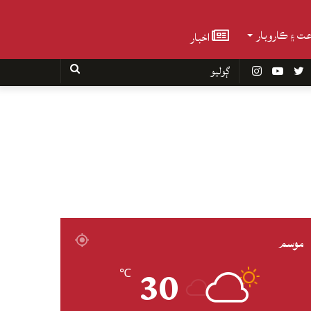
عت ۽ ڪاروبار
اخبار
Faceboo
Twitter
YouTube
Instagram
ڳوليو
موسم
30
℃