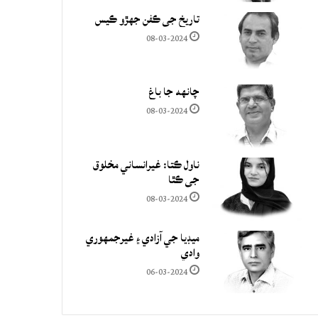
تاريخ جي ڪفن جھڙو ڪيس
08-03-2024
چانهه جا باغ
08-03-2024
ناول ڪتا: غيرانساني مخلوق
جي ڪٿا
08-03-2024
ميڊيا جي آزادي ۽ غيرجمھوري
وادي
06-03-2024