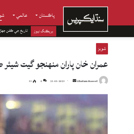
پاڪستان
عالمي
شوب
تاريخ جي ڪفن جھڙ
بريڪنگ نيوز
شوبز
عمران خان پاران منهنجو گيت شيئر 
Send
33
0
21-05-2023
Ghulam Rasool
an
email