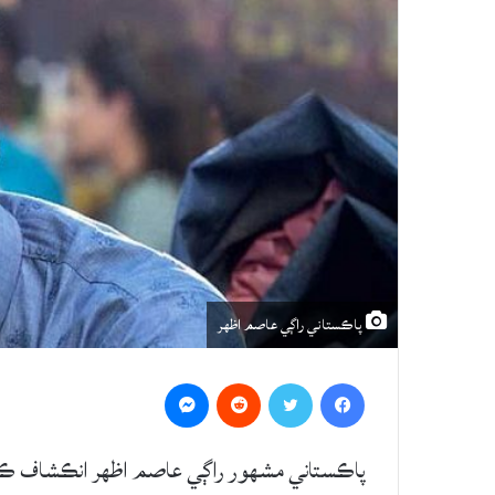
پاڪستاني راڳي عاصم اظهر
Messenger
Reddit
Twitter
Facebook
پاڪستاني مشهور راڳي عاصم اظهر انڪشاف ڪيو آه