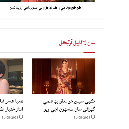
ڪڇ ڪڇ هوتا هي ۾ ڪم نھ ڪرڻ تي افسوس آهي: روينا ٽنڊن
سان لاڳاپيل آرٽيڪل
ڪرتي سينن جو تعلق بھ فلمي
هانيا عامر شا
گهراڻي سان سامهون اچي ويو
انداز ختيار ڪ
31-08-2023
31-08-2023