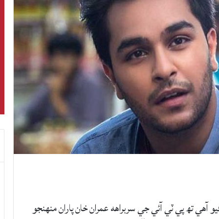
ي تھ پي ٽي آئي جي سربراهه عمران خان پاران منهنجو