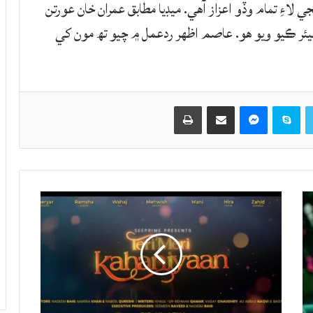
لاءِ تمام وڏو اعزاز آهي. ميڊيا مطابق عمران خان عورتن
ئر ڪيو ويو هو. عاصم اظهر ردعمل ۾ چيو تھ مون کي
Twitter
Skype
Messenger
حصيداري ڪريو اي ميل ذريعي
اپيو