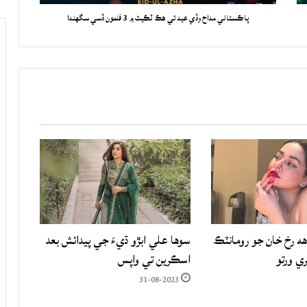
پاڪستاني مداح وڏي عيد تي هڪ ٽڪيٽ ۾ 3 فلمون ڏسي سگهندا
هه رخ خان جو رومانٽڪ
سوها علي ابڙو ڌيءَ جي پيدائش بعد
ري ورتو
اسڪرين تي واپس
31-08-2023