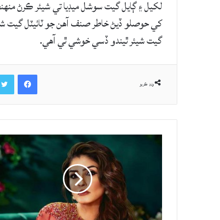
لکيل ۽ ڳايل گيت سوشل ميڊيا تي شيئر ڪرڻ منهنجي 
کي حوصلو ڏيڻ خاطر صنف آهن جو ٽائيٽل گيت شي
گيت شيئر ٿيندو ڏسي خوشي ٿي آهي.
Facebook
ونڊ ڪريو