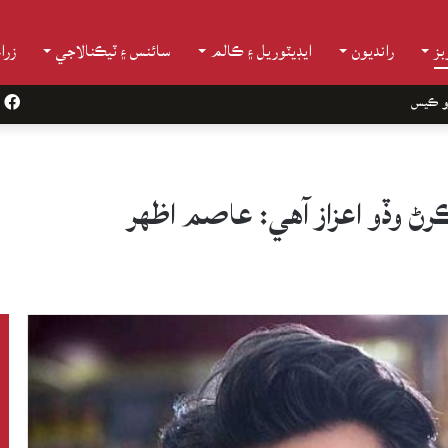
ز
رانديون
ايڊيٽوريل ۽ ڪالم
سائنس ۽ ٽيڪنالاجي
زرا
و ڪيس
k
ڪرڻ وڏو اعزاز آهي: عاصم اظهر