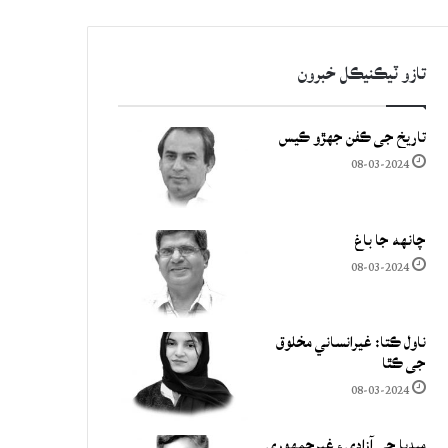
تازو ٽيڪنيڪل خبرون
تاريخ جي ڪفن جھڙو ڪيس
08-03-2024
چانهه جا باغ
08-03-2024
ناول ڪتا: غيرانساني مخلوق
جي ڪٿا
08-03-2024
ميڊيا جي آزادي ۽ غيرجمھوري