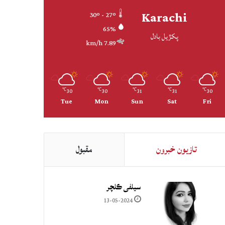
Karachi
30º - 27º
65%
پکڙيل بادل
7.89 km/h
30
30
31
31
30
℃
℃
℃
℃
℃
Tue
Mon
Sun
Sat
Fri
تازيون خبرون
مقبول
سيلفي ڪلچر
13-05-2024