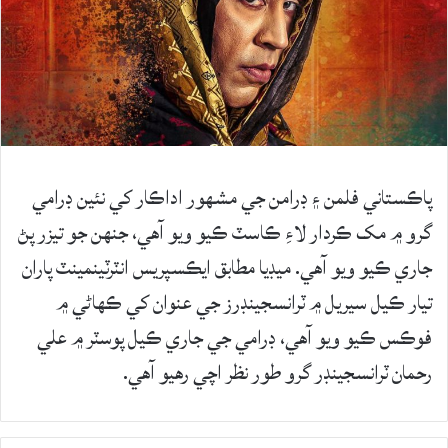
پاڪستاني فلمن ۽ ڊرامن جي مشهور اداڪار کي نئين ڊرامي
گرو ۾ مک ڪردار لاءِ ڪاسٽ ڪيو ويو آهي، جنهن جو تيزر پڻ
جاري ڪيو ويو آهي. ميڊيا مطابق ايڪسپريس انٽرٽينمينٽ پاران
تيار ڪيل سيريل ۾ ٽرانسجينڊرز جي عنوان کي ڪهاڻي ۾
فوڪس ڪيو ويو آهي، ڊرامي جي جاري ڪيل پوسٽر ۾ علي
رحمان ٽرانسجينڊر گرو طور نظر اچي رهيو آهي.