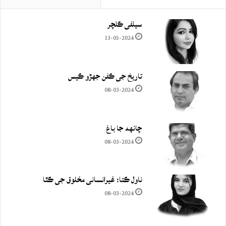
سيلفي ڪلچر
13-05-2024
تاريخ جي ڪفن جھڙو ڪيس
08-03-2024
چانهه جا باغ
08-03-2024
ناول ڪتا: غيرانساني مخلوق جي ڪٿا
08-03-2024