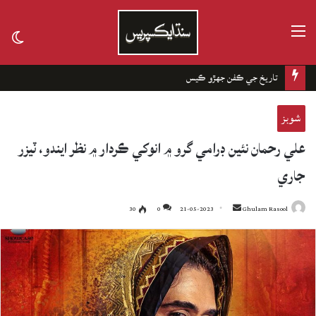
مينيو
tch
kin
تاريخ جي ڪفن جھڙو ڪيس
شوبز
علي رحمان نئين ڊرامي گرو ۾ انوکي ڪردار ۾ نظر ايندو، ٽيزر
جاري
30
0
21-05-2023
Send
Ghulam Rasool
an
email