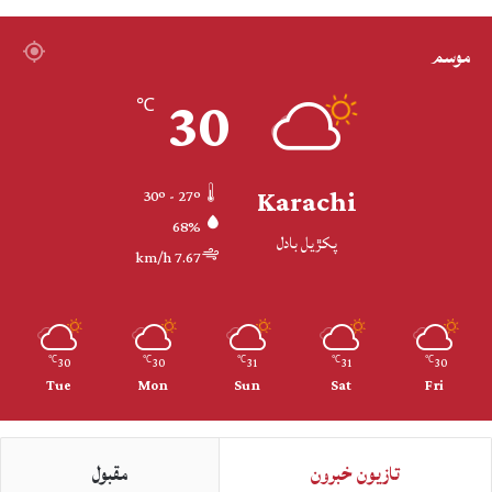
موسم
30
℃
Karachi
30º - 27º
68%
پکڙيل بادل
7.67 km/h
30
30
31
31
30
℃
℃
℃
℃
℃
Tue
Mon
Sun
Sat
Fri
تازيون خبرون
مقبول