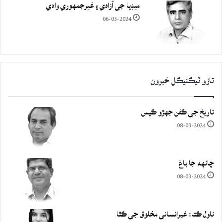
ميڊيا جي آزادي ۽ غيرجمھوري وادي
06-03-2024
تازو ٽيڪنيڪل خبرون
تاريخ جي ڪفن جھڙو ڪيس
08-03-2024
چانهه جا باغ
08-03-2024
ناول ڪتا: غيرانساني مخلوق جي ڪٿا