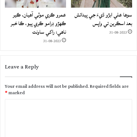
سوها علي ابڙو ڌيءَ جي پيدائش
عمرو ڪري موٽي آهيان، ڪير
بعد اسڪرين تي واپس
ڪهڙو ڊرامو ڪري پيو، ڪا خبر
ناهي: راکي ساونت
31-08-2023
31-08-2023
Leave a Reply
Your email address will not be published.
Required fields are
*
marked
C
o
m
m