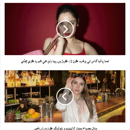
تمنا ڀاٽيا گانن تي پرفارم ڪرڻ لاءِ ڪروڙين رپيا وٺڻ جي خبر رد ڪري ڇڏي
ماڊل مصباح ممتاز ٿائيلينڊ ۾ شوٽنگ ڪرڻ دوران زخمي