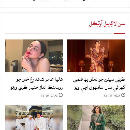
سان لاڳاپيل آرٽيڪل
ڪرتي سينن جو تعلق بھ فلمي
هانيا عامر شاهه رخ خان جو
گهراڻي سان سامهون اچي ويو
رومانٽڪ انداز ختيار ڪري ورتو
31-08-2023
31-08-2023