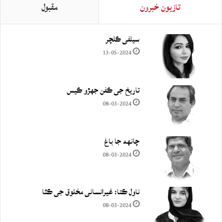
تازيون خبرون
مقبول
سيلفي ڪلچر
13-05-2024
تاريخ جي ڪفن جھڙو ڪيس
08-03-2024
چانهه جا باغ
08-03-2024
ناول ڪتا: غيرانساني مخلوق جي ڪٿا
08-03-2024