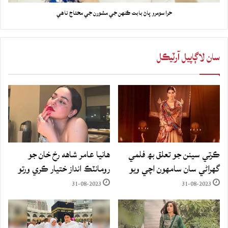
حرا سومرو پاڻ بابت ڪنهن جي مشورن جي محتاج ناهي
سان لاڳاپيل آرٽيڪل
ڪرتي سينن جو تعلق بھ فلمي
هانيا عامر شاهه رخ خان جو
گهراڻي سان سامهون اچي ويو
رومانٽڪ انداز ختيار ڪري ورتو
31-08-2023
31-08-2023