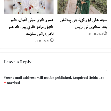
سوها علي ابڙو ڌيءَ جي پيدائش
عمرو ڪري موٽي آهيان، ڪير
بعد اسڪرين تي واپس
ڪهڙو ڊرامو ڪري پيو، ڪا خبر
ناهي: راکي ساونت
31-08-2023
31-08-2023
Leave a Reply
Your email address will not be published.
Required fields are
*
marked
C
o
m