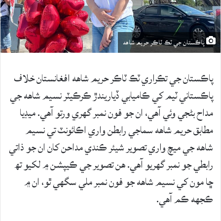
پاڪستان جي ٽڪ ٽاڪر حريم شاهه
پاڪستان جي تڪراري ٽڪ ٽاڪر حريم شاهه افغانستان خلاف
پاڪستاني ٽيم کي ڪاميابي ڏياريندڙ ڪرڪيٽر نسيم شاهه جي
مداح بڻجي وئي آهي، ان جو فون نمبر گهري ورتو آهي. ميڊيا
مطابق حريم شاهه سماجي رابطن واري اڪائونٽ تي نسيم
شاهه جي ميچ واري تصوير شيئر ڪندي مداحن کان ان جو ذاتي
رابطي جو نمبر گهريو آهي. هن تصوير جي ڪيپشن ۾ لکيو تھ
ڇا مون کي نسيم شاهه جو فون نمبر ملي سگهي ٿو، ان ۾
ڪجهه ڪم آهي.