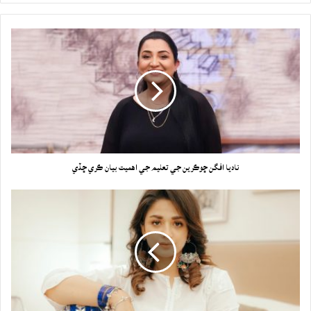
ناديا افگن ڇوڪرين جي تعليم جي اهميت بيان ڪري ڇڏي