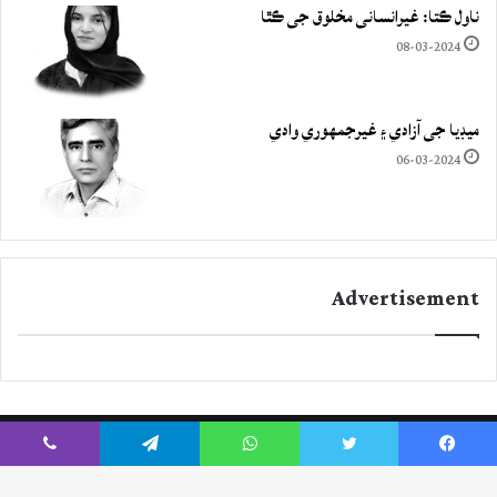
ناول ڪتا: غيرانساني مخلوق جي ڪٿا
08-03-2024
ميڊيا جي آزادي ۽ غيرجمھوري وادي
06-03-2024
Advertisement
Viber
Telegram
WhatsApp
Twitter
Facebook
Instagram
YouTube
Twitter
Facebook