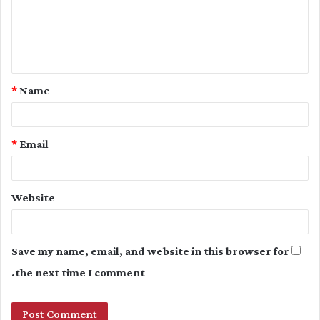
m
e
n
t
*
Name
*
*
Email
Website
Save my name, email, and website in this browser for
the next time I comment.