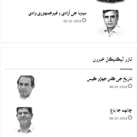
ميڊيا جي آزادي ۽ غيرجمھوري وادي
06-03-2024
تازو ٽيڪنيڪل خبرون
تاريخ جي ڪفن جھڙو ڪيس
08-03-2024
چانهه جا باغ
08-03-2024