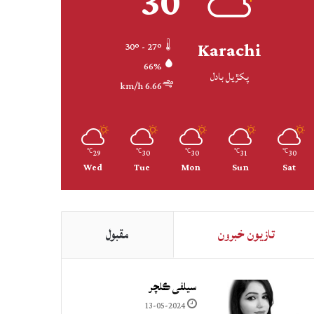
30
Karachi
30º - 27º
66%
پکڙيل بادل
6.66 km/h
29
30
30
31
30
℃
℃
℃
℃
℃
Wed
Tue
Mon
Sun
Sat
تازيون خبرون
مقبول
سيلفي ڪلچر
13-05-2024