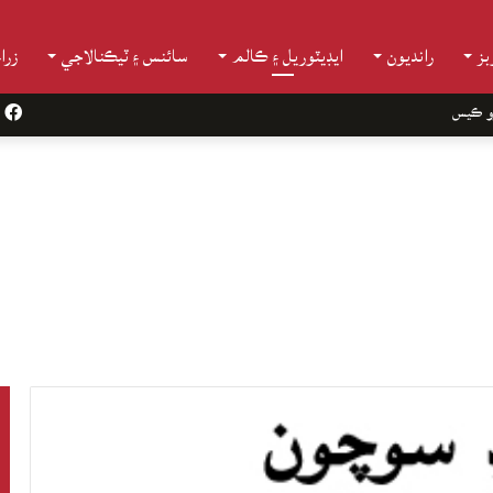
ز
رانديون
ايڊيٽوريل ۽ ڪالم
سائنس ۽ ٽيڪنالاجي
زرا
و ڪيس
k