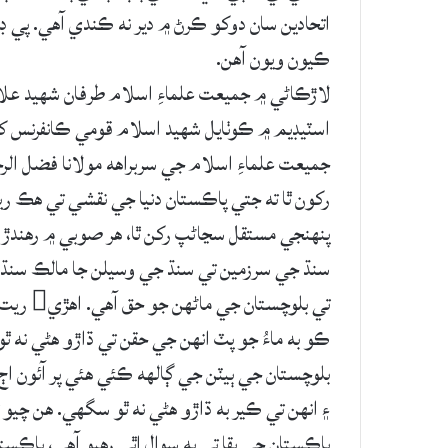
اتحادين سان دوکو ڪرڻ ۾ دير نه ڪندي آهي. پي 
ڪيون ويون آهن.
لاڙڪاڻي ۾ جميعت علماءِ اسلام طرفان شهيد علا
اسٽيڊيم ۾ ڪوٺايل شهيد اسلام قومي ڪانفرنس
جميعت علماءِ اسلام جي سربراهه مولانا فضل الرح
رکون ٿا ته جتي پاڪستان دنيا جي نقشي تي هڪ ري
پنهنجي مستقل سڃاڻپ رکن ٿا، هر صوبي ۾ رهندڙ 
سنڌ جي سرزمين تي سنڌ جي وسيلن جا مالڪ سنڌي
تي بلوچ
ڪو به ماءُ جو پٽ انهن جي حقن تي ڌاڙو هڻي نه
بلوچستان جي ٻيٽن جي ڳالهه ڪئي هئي پر آئون اڄ 
۽ انهن تي ڪير به ڌاڙو هڻي نه ٿو سگهي. هن چيو
پاڪستان جي بقا تي به سوال اٿي رهيو آهي، پاڪست