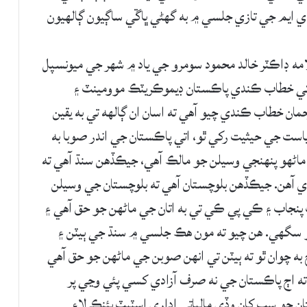
ڊي ايم جي تازي جلسي ۾ به گهڻي ڀاڱي ساڳيون ڳالهيون
مه ڊاڪٽر خالد محمود سومرو جي ياد ۾ شهر جي ميونسپل
 کي خطاب ڪندي پاڪستان ڊيموڪريٽڪ موومينٽ ۽
مان خطاب ڪندي چيو آهي ته اسان ان ڳالهه تي به يقين
است جي حيثيت رکي ٿو، اتي پاڪستان جي اندر صوبا به
ماڻهو پنهنجي وسيلن جو مالڪ آهي، جيڪڏهن سنڌ آهي ته
 آهن. جيڪڏهن بلوچستان آهي ته بلوچستان جي وسيلن
ستان جي ماڻهن جو حق آهي. اهڙي ريت پنجاب ۽ ڪي پي ڪي تي به اتان جي ماڻهن جو حق آهي ۽
 ٿو سگهي. هن چيو ته مون هڪ جلسي ۾ سنڌ جي ٻيٽن ۽
به چوان ٿو ته ٻيٽن تي انهن صوبن جي ماڻهن جو حق آهي
 ته اڄ پاڪستان جي نه صرف آزادي کسي پئي وڃي پر
ان جو سڀ کان وڏي مالياتي اداري اسٽيٽ بئنڪ لاءِ