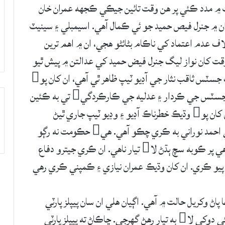
قت ۾ مدد ڪئي پر هن وقت تائين جيڪي ڪجهه عمران خان
 ان ۾ جنرل فيص حميد جو ئي ڪمال آهي. اسيمبلي ۽ سينيٽ
اف عدم اعتماد کي ناڪام بڻائڻو هجي، ان ۾ اهم ترين
ت کان نواز ليگ جنرل فيض حميد کي عدالتن ۾ پيش ٿيو
جو مطالبو ڪري رهي آهي. جڏهن کان اڳوڻي چيف جسٽس ثاقب نثار جي آڊيو ٽيپ ظاهر ٿي آهي، ان کان پو
ته سياسي ماحول ۾ نه رڳو گرمي آئي آهي پر چيف جسٽس جي ڪردار ۽ عدليه جي ڪارڪردگي تي به ڪئين
سوال اٿي ويا آهن. چيو پيو وڃي ته ايندڙ وقت ۾ ان کان پو وڌيڪ خطرناڪ آڊيو ۽ وڊيو ٽيپ جاري ٿيڻ
واريون آهن. ان ڳالهه جي تصديق ناليواري صحافي احمد نوراني به ڪري چڪو آهي. هي حڪومت نه رڳو
اظهار جي آزادي جي نڙي تي ننهن ڏئي رهي آهي پر ڪوبه سچ ٻڌڻ لا تيار ناهي. ان ڪري جيترو دفاع
پيو ڪري. ان کان وڌيڪ عمران نيازي ۽ ڪمپني ڪري رهي
پاڻ وکريل حالت ۾ آهي. اڳيان هلي ان سان پيپلز پارٽي
گڏجي ٿي ته پي ڊي ايم کي پيپلز پارٽي پاران هڪ ٻئي دوکي لا به تيار رهڻ گهرجي. ڇاڪاڻ ته پيپلز پارٽي