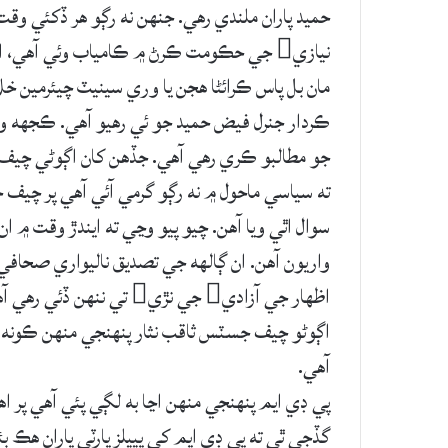
حميد پاران ملندي رهي. جنهن نه رڳو هر ڏکئي و
نيازي جي حڪومت ڪرڻ ۾ ڪامياب وئي آهي،
مان بل پاس ڪرائڻا هجن يا وري سينيٽ چيئرمين خل
ڪردار جنرل فيض حميد جو ئي رهيو آهي. ڪجهه وق
اڳوڻو چيف جسٽس ثاقب نثار پنهنجي منهن ڪونه 
آهي.
پي ڊي ايم پنهنجي منهن اڃا به لڳي پئي آهي پر اها 