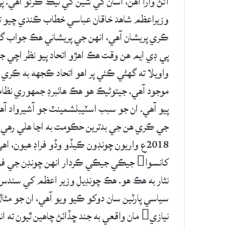
آڻڻ وارا آهن، اسان کي شين کي ٺيڪ ڪرڻو آهي. پ
وزيراعظم شاهد خاقان عباسي خطاب ڪندي چيو ته 
ڪري پريشان آهي، انهن جي پريشاني هڪ جواب گه
پي ڊي ايم هن وقت هڪ اهڙو اتحاد پيو نظر اچي 
واويلا ته گهڻي ڪئي پر اهو اتحاد ڪجهه به ڪري ن
موجود آهي. جيتوڻيڪ هو هڪ هائبرڊ جمهوري نظام 
پيو آهي. ان جو سبب اسٽيبلشمينٽ جو آشيرواد آه
جي ڪري هن جي بدترين حڪومت به اڃا هلي رهي 
2018ع واريون چونڊون ڪيڏو وڏو فراڊ هيون، 
کانسوا جيڪي جيڪي ڪردار انهن چونڊن جي فر
نثار به هڪ هو. هڪ چونڊيل وزير اعظم کي سندس ع
سياسي پارٽين سان دوکو ڪيو ويو آهي، ان جو مثال
نيازي مان واقعي به جند ڇڏائڻ چاهين ٿيون 