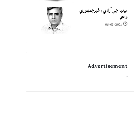
ميڊيا جي آزادي ۽ غيرجمھوري
وادي
06-03-2024
Advertisement