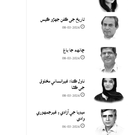
تاريخ جي ڪفن جھڙو ڪيس
08-03-2024
چانهه جا باغ
08-03-2024
ناول ڪتا: غيرانساني مخلوق
جي ڪٿا
08-03-2024
ميڊيا جي آزادي ۽ غيرجمھوري
وادي
06-03-2024