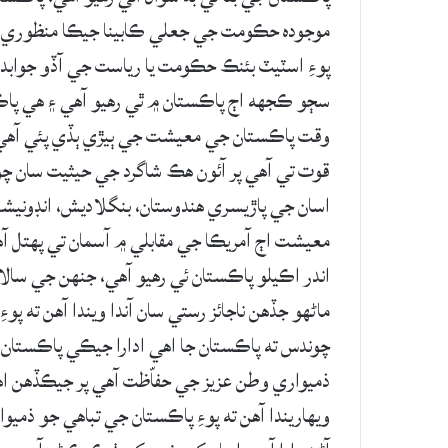
موجوده حڪومت جي جعلي ڪابينا جيڪا منظوري ڏني
پوءِ اسٽيٽ بئنڪ حڪومت يا رياست جي آڏو جوابده
وقت پاڪستان جي معيشت جي ٻيڙي ٻڏي پئي آهي، م
قوت تي آهي پر آئون هڪ شاگرد جي حيثيت سان چوا
اسان جي پاڙيسري هندوستان، بنگلاديش، انڊونيش
معيشت اڄ آمريڪا جي مقابلي ۾ آسمان تي پهتل آ
اندر اڪيلو پاڪستان ئي رهيو آهي، جنهن جي سالان
ماڻهو جڏهن ناجائز رستي سان آندا ويندا آهن ته پ
چوندس ته پاڪستان جا اهي ادارا جيڪي پاڪستان 
ذميواري وطن عزيز جي حفاّظت آهي پر جيڪڏهن اه
ويهاريندا آهن ته پوءِ پاڪستان جي تباهي جو ذميوا