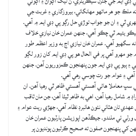
ي ڊي ايم جي جنرل سيڪريٽري، ن ليگ اڳواڻ ۽ اڳوڻي
ملڪ جو هر ماڻهو مهانگائي، بيروزگاري ۽ غربت جي
ري ٿي ۽ ان جو جواب توڙي حل رڳو پي ڊي ايم ۾ آهي.
جيڪو يتيم ٿي چڪو آهي، جنهن عمران خان نيازي خلاف
ه سگهيو آهي. عمران خان نيازي اڄ به وزير اعظم طور
جو مهرو آهي پر في الحال هو پي ڊي ايم کان زور لڳو
ي ۽ ٻيو پي ڊي ايم جون پنهنجون ڪمزوريون آهن. جنهن
آهي ۽ عوام جو رت چوسي رهي آهي.
اهي سڀ معاملا هاڻي آهستي آهستي ظاهر ٿي رهيا آهن. ان
اڊ ۾ شامل رهيا آهن، اهي به ظاهر ٿيڻا آهن، جن مان ثاقب
هدي تان هٽائي نئون هائبرڊ نظام آهي، جهڙي ريت عوام ۽
 ورلي ئي ملندو. جيڪڏهن اپوزيشن پارٽيون عمران خان
ته انهن کي پنهنجون صفون ته صحيح ڪرڻيون پونديون پر