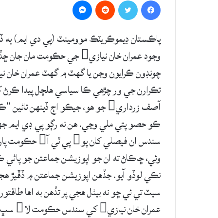
Messenger
Reddit
Twitter
Facebook
پاڪستان ڊيموڪريٽڪ موومينٽ (پي دي ايم) ٻه ڏ
تڪرارن جي ور چڙهي ڪا سياسي هلچل پيدا ڪرڻ ک
آصف زرداري جو هو، جيڪو اڄ ڏينهن تا
ڪو حصو پتي ملي وڃي. هن نه رڳو پي ڊي ايم جهڙي
وئي، ڇاڪاڻ ته ان جو اپوزيشن جماعتن جو پاڻ
سيٽ تي ئي ڇو نه بيٺل هجي پر تڏهن به اها طاقتور