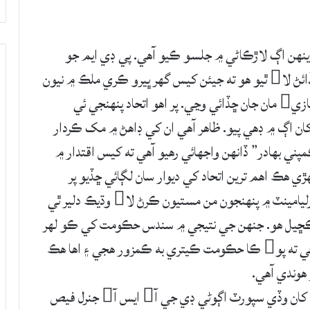
ينهن اڳ لاڙڪاڻي ۾ جلسو ڪيو آهي. پي ڊي ايم جو
وجود عمران خان نيازي جي حڪومت مان جان ڇڏائڻ لا ٿيو هو ته جيئن کيس گهر ڀيرو ڪري ملڪ ۾ نيون
چونڊون ڪرايون وڃن يا گهٽ ۾ گهٽ عمران خان نيازي مان جان ڇڏائي وڃي. پر اهو اتحاد پنهنجي ئي
ان اڳ ۾ ڊهي پيو. ظاهر آهي ان کي ڊاهڻ ۾ مک ڪردار
ئين “ڪمپني بهادر” ڏانهن واجهائي رهيو آهي ته کيس اقتدار ۾
 هڪ اهم ترين اتحاد کي ديوار سان لڳائي ڇڏيو پر
سندس ان فيصلي کان پو پي ٽي آ حڪومت پارليامينٽ ۾ پنهنجون من مستيون ڪرڻ لا وڌيڪ دلير ٿي
ي ڪڇيل هو. جنهن جي نتيجي ۾ سندس حڪومت کي ڪو لهر
نڪي لوڏو آيو. جڏهن اپوزيشن جماعتن ۾ ڏڦيڙ هجي ته پو ڪا حڪومت ڪيتري به ڪمزور هجي ۽ اها هڪ
 هوندي آهي.
عمران خان نيازي کي سندس حڪومت لا سڀ کان وڏي سپورٽ اڳوڻي ڊي جي آ ايس آ جنرل فيص