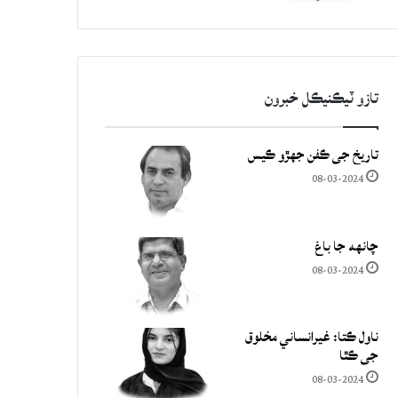
تازو ٽيڪنيڪل خبرون
تاريخ جي ڪفن جھڙو ڪيس
08-03-2024
چانهه جا باغ
08-03-2024
ناول ڪتا: غيرانساني مخلوق
جي ڪٿا
08-03-2024