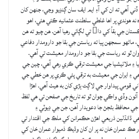
 آهي ته ان کي آءِ ايم ايف سان ڳنڍيو وڃي، جنهن کان
 نه هوندي پر اها غلطي سلطنت عثمانيه ڪئي هئي، اهو
سڄو ڪجهه اڄ پاڪستان ۾ ٿي رهيو آهي ۽ هي پاڪستان جي بقاُ کي دا تي لڳائي رهيا آهن. هن چيو ته هن
اڻهو سمجهن پيا ته رياستن جي بقا جو دارومدار دفاعي
ن ٿو ته رياست جي بقا جو دارومدار معيشت تي آهي.
يا ۽ ملائيشيا جي معيشت ترقي ڪري رهي آهي، چين جي
هي ۽ ايران جي معيشت به ترقي پئي ڪري پر هن خطي جي
ي قومي پيداوار جي لاڳت ٻڙي کان به هيٺ آهي. اهڙا
وءِ آئون وڏي واڪي چوان ٿو ته تاريخ جي صفحن تي هي لفظ
جي محافظ بڻجڻ جا دعويدار آهن، جن جي ڊيوٽي ۽
ي ڌانڌلين ذريعي اهڙن حڪمرانن کي ملڪ جي اقتدار تي
ر هڪ عمران خان نه پر ان کان وڌيڪ ذميوار عمران خان کي