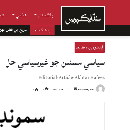
پاڪستان
عالمي
شوب
تاريخ جي ڪفن جھڙ
بريڪنگ نيوز
ايڊيٽوريل ۽ ڪالم
سياسي مسئلن جو غيرسياسي حل
Editorial-Article-Akhtar Hafeez
Send
5
0
29-11-2021
Yameen Jatoi
an
email