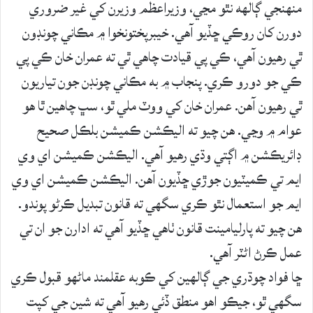
منهنجي ڳالهه نٿو مڃي، وزيراعظم وزيرن کي غير ضروري
دورن کان روڪي ڇڏيو آهي. خيبرپختونخوا ۾ مڪاني چونڊون
ٿي رهيون آهي، ڪي پي قيادت چاهي ٿي ته عمران خان ڪي پي
ڪي جو دورو ڪري. پنجاب ۾ به مڪاني چونڊن جون تياريون
ٿي رهيون آهن. عمران خان کي ووٽ ملي ٿو، سڀ چاهين ٿا هو
عوام ۾ وڃي. هن چيو ته اليڪشن ڪميشن بلڪل صحيح
ڊائريڪشن ۾ اڳتي وڌي رهيو آهي. اليڪشن ڪميشن اي وي
ايم تي ڪميٽيون جوڙي ڇڏيون آهن. اليڪشن ڪميشن اي وي
ايم جو استعمال نٿو ڪري سگهي ته قانون تبديل ڪرڻو پوندو.
هن چيو ته پارليامينت قانون ٺاهي ڇڏيو آهي ته ادارن جو ان تي
عمل ڪرڻ اڻٽر آهي.
ڇا فواد چوڌري جي ڳالهين کي ڪوبه عقلمند ماڻهو قبول ڪري
سگهي ٿو، جيڪو اهو منطق ڏئي رهيو آهي ته شين جي کپت