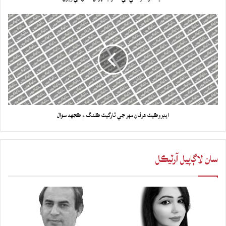
ايڊووڪيٽ عرفان مهر جي ٽارگيٽ ڪلنگ ۽ ڪجهه سوال
سان لاڳاپيل آرٽيڪل