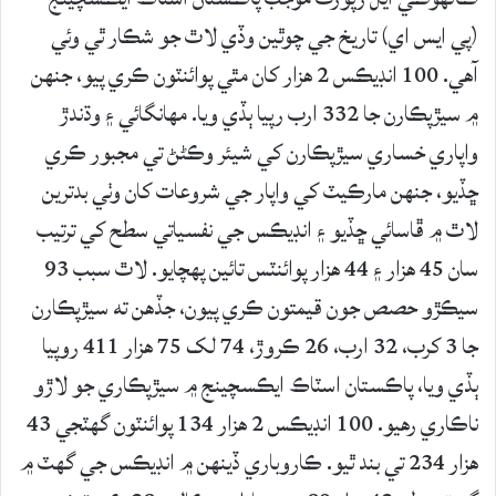
(پي ايس اي) تاريخ جي چوٿين وڏي لاٿ جو شڪار ٿي وئي
آهي. 100 انڊيڪس 2 هزار کان مٿي پوائنٽون ڪري پيو، جنهن
۾ سيڙپڪارن جا 332 ارب رپيا ٻڏي ويا. مهانگائي ۽ وڌندڙ
واپاري خساري سيڙپڪارن کي شيئر وڪڻڻ تي مجبور ڪري
ڇڏيو، جنهن مارڪيٽ کي واپار جي شروعات کان وٺي بدترين
لاٿ ۾ ڦاسائي ڇڏيو ۽ انڊيڪس جي نفسياتي سطح کي ترتيب
سان 45 هزار ۽ 44 هزار پوائنٽس تائين پهچايو. لاٿ سبب 93
سيڪڙو حصص جون قيمتون ڪري پيون، جڏهن ته سيڙپڪارن
جا 3 کرب، 32 ارب، 26 ڪروڙ، 74 لک 75 هزار 411 روپيا
ٻڏي ويا، پاڪستان اسٽاڪ ايڪسچينج ۾ سيڙپڪاري جو لاڙو
ناڪاري رهيو. 100 انڊيڪس 2 هزار 134 پوائنٽون گهٽجي 43
هزار 234 تي بند ٿيو. ڪاروباري ڏينهن ۾ انڊيڪس جي گهٽ ۾