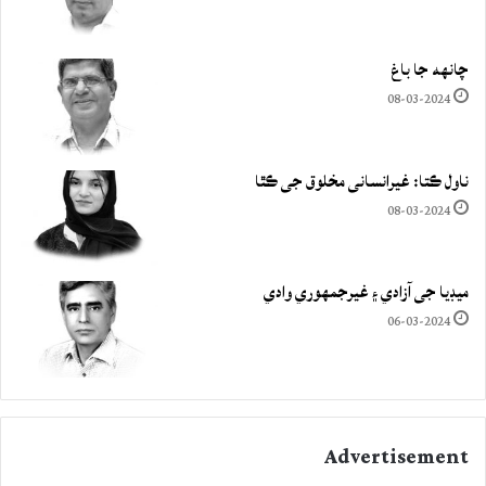
چانهه جا باغ
08-03-2024
ناول ڪتا: غيرانساني مخلوق جي ڪٿا
08-03-2024
ميڊيا جي آزادي ۽ غيرجمھوري وادي
06-03-2024
Advertisement