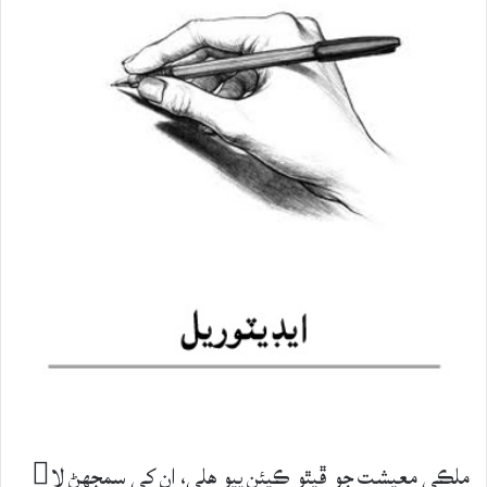
ملڪي معيشت جو ڦيٿو ڪيئن پيو هلي، ان کي سمجهڻ لا