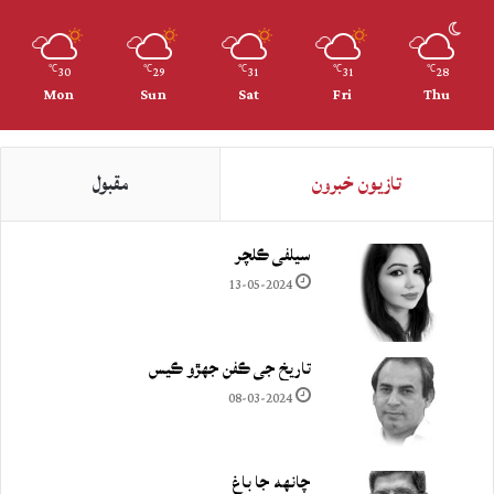
30
29
31
31
28
℃
℃
℃
℃
℃
Mon
Sun
Sat
Fri
Thu
تازيون خبرون
مقبول
سيلفي ڪلچر
13-05-2024
تاريخ جي ڪفن جھڙو ڪيس
08-03-2024
چانهه جا باغ