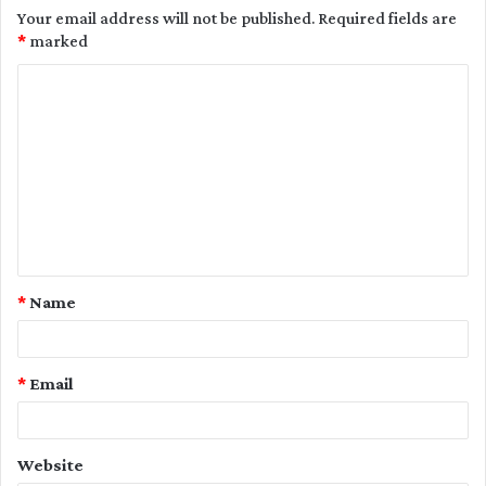
Your email address will not be published.
Required fields are
*
marked
C
o
m
m
e
n
t
*
Name
*
*
Email
Website