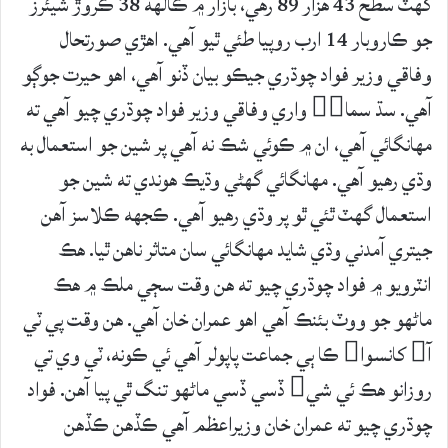
گهٽ سطح 43 هزار 89 رهي، بازار ۾ ڪالهه 38 ڪروڙ شيئرز
جو ڪاروبار 14 ارب روپيا طئي ٿيو آهي. اهڙي صورتحال
وفاقي وزير فواد چوڌري جيڪو بيان ڏنو آهي، اهو حيرت جوڳو
آهي. سڌ سماَ واري وفاقي وزير فواد چوڌري چيو آهي ته
مهانگائي آهي، ان ۾ ڪوئي شڪ نه آهي پر شين جو استعمال به
وڌي رهيو آهي. مهانگائي گهڻي وڌيڪ هوندي ته شين جو
استعمال گهٽ ٿئي ٿو پر وڌي رهيو آهي. ڪجهه ڪلاسز آهن
جيتري آمدني وڌي شايد مهانگائي سان متاثر ناهن ٿيا. هڪ
انٽرويو ۾ فواد چوڌري چيو ته هن وقت سڄي ملڪ ۾ هڪ
ماڻهو جو ووٽ بئنڪ آهي اهو عمران خان آهي. هن وقت پي ٽي
آ کانسوا ڪا ٻي جماعت پاپولر آهي ئي ڪونه، ٽي وي تي
روزانو هڪ ئي شي ڏسي ڏسي ماڻهو تنگ ٿي پيا آهن. فواد
چوڌري چيو ته عمران خان وزيراعظم آهي ڪڏهن ڪڏهن