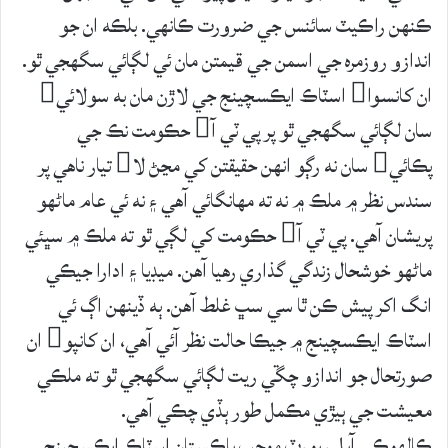
ڪنهن راڪيٽ سائنس جي ضرورت ڪانهي. بلڪه ان جو
اندازو روزمره جي اسمن جي قيمتن مان ئي لڳائي سگهجي ٿو.
ان کانسوا اسٽاڪ ايڪسچينج جي لاڙن مان به سولائي
سان لڳائي سگهجي ٿو پر پي ٽي آ حڪومت نڪ جي
پڪائي سان نه رڳو انهن حقيقتن کي مڃڻ لا تيار ناهي پر
سندس نظر ۾ ملڪ ۾ نه ته مهانگائي آهي ۽ نه ئي عام ماڻهو
پريشان آهي. پي ٽي آ حڪومت کي لڳي ٿو ته ملڪ ۾ سڀئي
ماڻهو خوشحال زندگي گذاري رهيا آهن. ميڊيا ۽ ادارا جيڪي
انگ اکر پيش ڪن ٿا سي سڀ غلط آهن. ٻه ڏينهن اڳ ئي
اسٽاڪ ايڪسچينج ۾ جيڪا حالت نظر آئي آهي، ان کانپو ان
صورتحال جو اندازو چڱي ريت لڳائي سگهجي ٿو ته ملڪي
معيشت جي ٻيڙي مڪمل طور ٻڏي چڪي آهي.
ڪالهوڪي آيل رپورٽ موجب پاڪستان اسٽاڪ ايڪسچينج