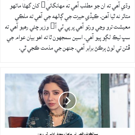
وڌي آهي ته ان جو مطلب آهي ته مهانگائي کان گهڻا ماڻهو
متاثر نه ٿيا آهن. ڪيڏي حيرت جي ڳالهه جي آهي ته ملڪي
معيشت ترو وڃي ورتو آهي پر پي ٽي آ وزير چئي رهيو آهي ته
سڀ ٺيڪ لڳو پيو آهي. اسين سمجهون ٿا ته اهو بيان عوام جي
ڦٽن تي لوڻ ٻرڪڻ برابر آهي. جنهن جي مذمت ڪجي ٿي.
سيالڪوٽ واقعي تي ماهرا ۽ مهوش اداس ٿي ويون