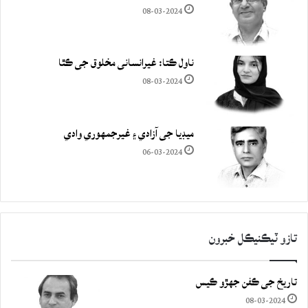
08-03-2024
ناول ڪتا: غيرانساني مخلوق جي ڪٿا
08-03-2024
ميڊيا جي آزادي ۽ غيرجمھوري وادي
06-03-2024
تازو ٽيڪنيڪل خبرون
تاريخ جي ڪفن جھڙو ڪيس
08-03-2024