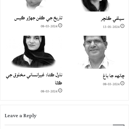
تاريخ جي ڪفن جھڙو ڪيس
سيلفي ڪلچر
08-03-2024
13-05-2024
ناول ڪتا: غيرانساني مخلوق جي
چانهه جا باغ
ڪٿا
08-03-2024
08-03-2024
Leave a Reply