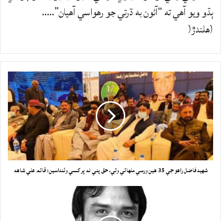
ٻڌو ويو آهي ته “آئون به ڌرتي جو رهواسي آهيان”…..
(هلندڙ(
شهيد فاضل راهو جي 35 ھين ورسي ملهائي وئي، حق پني نه پر کسي وٺنداسين: قائم علي شاهه