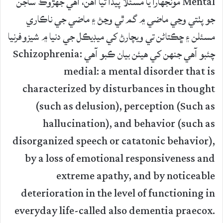
Mental مونجهارا يا مسئلا پيدا ٿيا آهن، اهي جهڙوڪ ساجن
جو پٺتي وڃي ماضي ۾ گم ٿي وڃڻ ۽ ماضي جي ناڪاري
مسئلن ۽ ڇڪتاڻن تي ويچارڻ کي ميڊيڪل جي دنيا ۾ شيزوفرنيا
چئبو آهي جنهن کي هيئن بيان ڪبو آهي Schizophrenia:
medial: a mental disorder that is
characterized by disturbances in thought
(such as delusion), perception (Such as
hallucination), and behavior (such as
disorganized speech or catatonic behavior),
by a loss of emotional responsiveness and
extreme apathy, and by noticeable
deterioration in the level of functioning in
everyday life-called also dementia praecox.