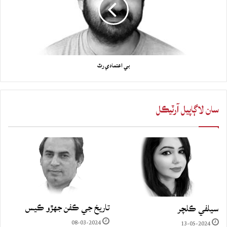
بي اعتمادي رٿ
سان لاڳاپيل آرٽيڪل
تاريخ جي ڪفن جھڙو ڪيس
سيلفي ڪلچر
08-03-2024
13-05-2024