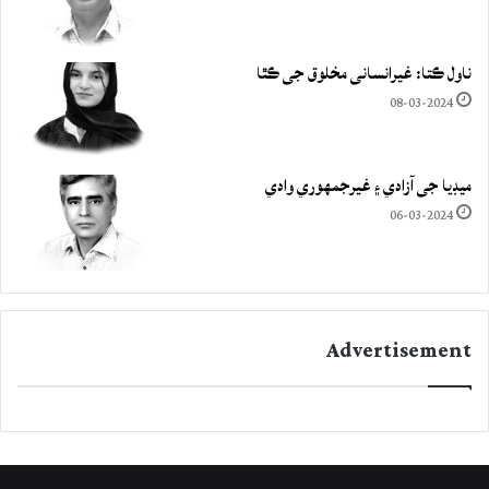
ناول ڪتا: غيرانساني مخلوق جي ڪٿا
08-03-2024
ميڊيا جي آزادي ۽ غيرجمھوري وادي
06-03-2024
Advertisement