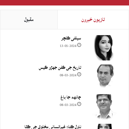
تازيون خبرون
مقبول
سيلفي ڪلچر
13-05-2024
تاريخ جي ڪفن جھڙو ڪيس
08-03-2024
چانهه جا باغ
08-03-2024
ناول ڪتا: غيرانساني مخلوق جي ڪٿا