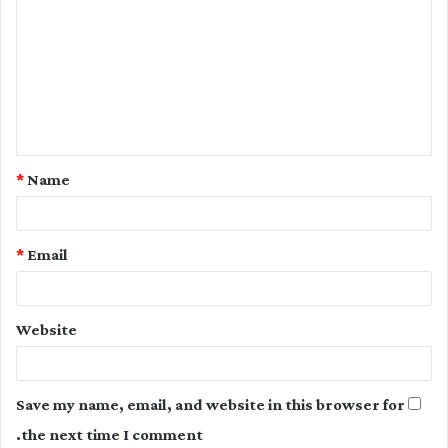
o
m
m
e
n
t
*
Name
*
*
Email
Website
Save my name, email, and website in this browser for
the next time I comment.