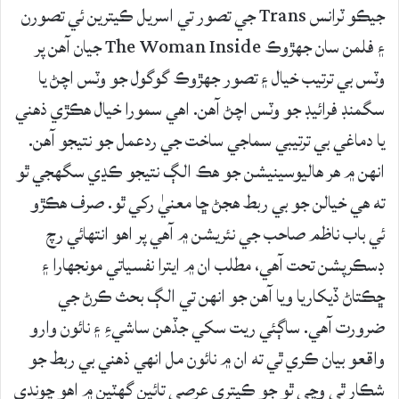
جيڪو ٽرانس Trans جي تصور تي اسريل ڪيترين ئي تصورن
۽ فلمن سان جهڙوڪ The Woman Inside جيان آهن پر
وٽس بي ترتيب خيال ۽ تصور جهڙوڪ گوگول جو وٽس اچڻ يا
سگمنڊ فرائيڊ جو وٽس اچڻ آهن. اهي سمورا خيال هڪڙي ذهني
يا دماغي بي ترتيبي سماجي ساخت جي ردعمل جو نتيجو آهن.
انهن ۾ هر هاليوسينيشن جو هڪ الڳ نتيجو ڪڍي سگهجي ٿو
ته هي خيالن جو بي ربط هجڻ ڇا معنيٰ رکي ٿو. صرف هڪڙو
ئي باب ناظم صاحب جي نئريشن ۾ آهي پر اهو انتهائي رچ
ڊسڪرپشن تحت آهي، مطلب ان ۾ ايترا نفسياتي مونجهارا ۽
ڇڪتاڻ ڏيکاريا ويا آهن جو انهن تي الڳ بحث ڪرڻ جي
ضرورت آهي. ساڳئي ريت سکي جڏهن ساشيءِ ۽ نائون وارو
واقعو بيان ڪري ٿي ته ان ۾ نائون مل انهي ذهني بي ربط جو
شڪار ٿي وڃي ٿو جو ڪيتري عرصي تائين گهٽين ۾ اهو چوندي