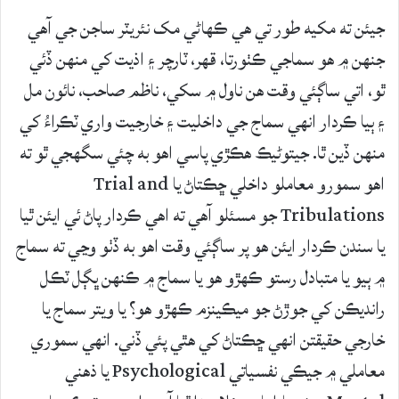
جيئن ته مکيه طور تي هي ڪهاڻي مک نئريٽر ساجن جي آهي
جنهن ۾ هو سماجي ڪٺورتا، قهر، ٽارچر ۽ اذيت کي منهن ڏئي
ٿو، اتي ساڳئي وقت هن ناول ۾ سکي، ناظم صاحب، نائون مل
۽ ٻيا ڪردار انهي سماج جي داخليت ۽ خارجيت واري ٽڪراءُ کي
منهن ڏين ٿا. جيتوڻيڪ هڪڙي پاسي اهو به چئي سگهجي ٿو ته
اهو سمورو معاملو داخلي ڇڪتاڻ يا Trial and
Tribulations جو مسئلو آهي ته اهي ڪردار پاڻ ئي ايئن ٿيا
يا سندن ڪردار ايئن هو پر ساڳئي وقت اهو به ڏٺو وڃي ته سماج
۾ ٻيو يا متبادل رستو ڪهڙو هو يا سماج ۾ ڪنهن ڀڳل ٽڪل
رانديڪن کي جوڙڻ جو ميڪينزم ڪهڙو هو؟ يا ويتر سماج يا
خارجي حقيقتن انهي ڇڪتاڻ کي هٿي پئي ڏني. انهي سموري
معاملي ۾ جيڪي نفسياتي Psychological يا ذهني