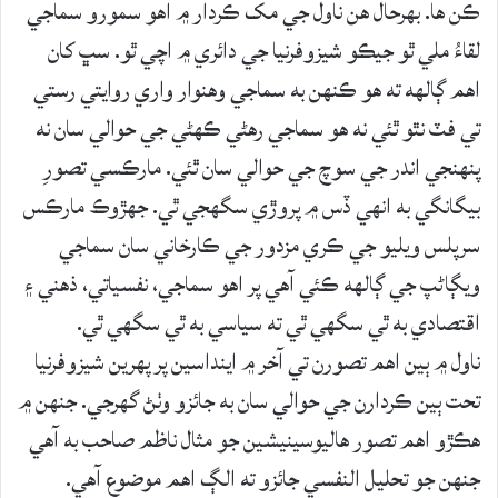
ڪن ها. بهرحال هن ناول جي مک ڪردار ۾ اهو سمورو سماجي
لقاءُ ملي ٿو جيڪو شيزوفرنيا جي دائري ۾ اچي ٿو. سڀ کان
اهم ڳالهه ته هو ڪنهن به سماجي وهنوار واري روايتي رستي
تي فٽ نٿو ٿئي نه هو سماجي رهڻي ڪهڻي جي حوالي سان نه
پنهنجي اندر جي سوچ جي حوالي سان ٿئي. مارڪسي تصورِ
بيگانگي به انهي ڏس ۾ پروڙي سگهجي ٿي. جهڙوڪ مارڪس
سرپلس ويليو جي ڪري مزدور جي ڪارخاني سان سماجي
ويڳاڻپ جي ڳالهه ڪئي آهي پر اهو سماجي، نفسياتي، ذهني ۽
اقتصادي به ٿي سگهي ٿي ته سياسي به ٿي سگهي ٿي.
ناول ۾ ٻين اهم تصورن تي آخر ۾ اينداسين پر پهرين شيزوفرنيا
تحت ٻين ڪردارن جي حوالي سان به جائزو وٺڻ گهرجي. جنهن ۾
هڪڙو اهم تصور هاليوسينيشين جو مثال ناظم صاحب به آهي
جنهن جو تحليل النفسي جائزو ته الڳ اهم موضوع آهي.