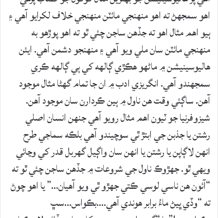
اهو سمجهڻ ته اهو منهنجي مائٽن منهنجي خلاف لکرايو آهي ۽
ٻيو اهم مثال اهو ته جڏهن ساجن چئي ٿو ته اهو پوڙهو به
منهنجي مائٽن سان ملي ويو آهي ۽ منهنجو دشمن آهي. ايئن
هاليوسينيشن ۾ ماڻهو هڪڙي ڳالهه کي ٻي ڳالهه ڪري
سمجهندو آهي. انگريزي ادب ۾ ان جا تمام گهڻا مثال موجود
آهن. ساڳئي وقت هن ناول ۾ ٻين ڪردارن سان موجود آهن.
شيزوفرنيا جو ٽيون اهم مثال رويو آهي جنهن انسان اصلي
رشتن يا جذبن جي ابتڙ ٿي سوچيندو آهي بلڪه سماجي طرح
انهن لاڳاپن يا رشتن يا انهن سان واڳيل گهربل قدر کي وڃائي
ويهي ٿو. جهڙوڪ ناول جي شروعات ۾ جڏهن ساجن چئي ٿو ته
“آئون هن ناسي لوسي ڪتي جهڙو ٿي ويو آهيان…” يا اهو چوڻ
ته “وڏي ڀيڻ ماءُ برابر هوندي آهي….بڪواس…سڀ