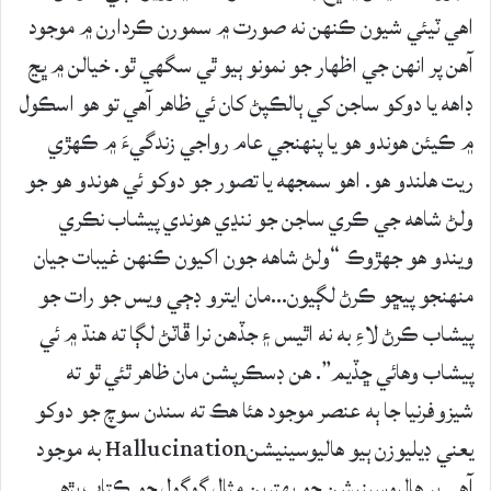
اهي ٽيئي شيون ڪنهن نه صورت ۾ سمورن ڪردارن ۾ موجود
آهن پر انهن جي اظهار جو نمونو ٻيو ٿي سگهي ٿو. خيالن ۾ ڀڃ
ڊاهه يا دوکو ساجن کي ٻالڪپڻ کان ئي ظاهر آهي تو هو اسڪول
۾ ڪيئن هوندو هو يا پنهنجي عام رواجي زندگيءَ ۾ ڪهڙي
ريت هلندو هو. اهو سمجهه يا تصور جو دوکو ئي هوندو هو جو
ولڻ شاهه جي ڪري ساجن جو ننڍي هوندي پيشاب نڪري
ويندو هو جهڙوڪ “ولڻ شاهه جون اکيون ڪنهن غيبات جيان
منهنجو پيڇو ڪرڻ لڳيون…مان ايترو ڊڄي ويس جو رات جو
پيشاب ڪرڻ لاءِ به نه اٿيس ۽ جڏهن نرا ڦاٽڻ لڳا ته هنڌ ۾ ئي
پيشاب وهائي ڇڏيم”. هن ڊسڪرپشن مان ظاهر ٿئي ٿو ته
شيزوفرنيا جا ٻه عنصر موجود هئا هڪ ته سندن سوچ جو دوکو
يعني ڊيليوزن ٻيو هاليوسينيشنHallucination به موجود
آهي پر هاليوسينيشن جو بهترين مثال گوگول جو ڪتاب پڙهي