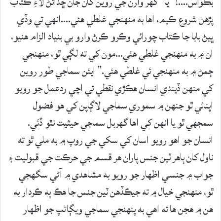
بڪواس….!” يا “گهر وارن جي روين کان جان ڇڏائڻ لاءِ ڪتاب
پڙهڻ شروع ڪيم، اها به منهنجي غلطي هئي….انهي تي وڏي
ڀيڻ بابا جا ڪتاب چورائي وڪرو ڪرڻ وارو بي بنياد الزام هنيو،
ان ۾ به منهنجي غلطي هئي…مون کي ته لڳي ٿو، منهنجي
ڄمڻ ۾ به منهنجي ئي غلطي هئي.” ايئن سماجي طور روين
کي منهن ڏيندي انسان هڪڙي نقطي تي اچي ردعمل جو رويو
اپنائي ٿو جنهن ۾ سموري سماجي لاڳاپن کي هو فضول
سمجهي ٿو يا انهن کي اها گهربل سماجي حيثيت نٿو ڏئي.
انسان جو اهو رويو اسان کي سکي جي روپ ۾ به ملي ٿو ته
ناول کان ٻاهر ٽين جنس پاران هر قسم جي حرڪت جي قبوليت ۽
جواب ۾ جنسي اظهار جو رويو به مشاهدي ۾ آڻي سگهجي
ٿو، منهنجي خيال ۾ ته جيڪڏهن ٽين جنس جا هڪ ٻه ڪردار به
هن ۾ هجن ها ته اهي به پنهنجي سماجي ويڳاڻپ جو اظهار