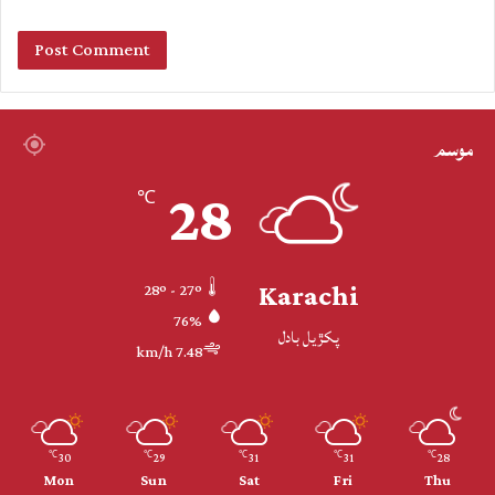
موسم
28
℃
Karachi
28º - 27º
76%
پکڙيل بادل
7.48 km/h
30
29
31
31
28
℃
℃
℃
℃
℃
Mon
Sun
Sat
Fri
Thu