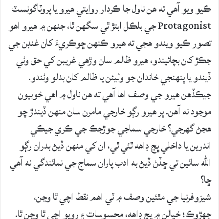
ڪيو ويو آهي ته هن ناول جا ڪردار روايتي هيرو يا پروٽاگونسٽ
Protagonist جي بلڪل ابتڙ ٿي سگهن ٿا، جنهن ۾ هيرو اهو
تصور ڪيو ويندو هجي ته هيرو ڪنهن ڇوڪريءَ کان غنڊن جي
جڪڙ کان بچائيندو، هيرو ظالم سان وڙهي غريبن کي حق وٺي
ڏيندو يا پنهنجي خاندان جو وليئن يا ظالم کان بدلو وٺندو.
جيڪڏهن هيرو جي وصف اها آهي ته هن ناول ۾ اهي خوبيون
موجود نه آهن. پر هيرو رڳو خارجي مامرن سان منهن ڏيندڙ ڇو
هجڻ گهرجي؟ خارجي سماجي جوڙجڪ جي ڪري جيڪي
اندرين يا داخلي ڀڃ ڊاهه ٿئي ٿي، ان کي منهن ڏيڻ بدران رڳو
الله سائين تي ڇڏڻ ڏيڻ به ادب پاران سماج جي نمائندگي نه آهي
ڇا؟
شيزوفرنيا جي مٿئين وصف ۾ ٽي اهم نقطا اچي ٿا وڃن،
جهڙوڪ؛ خيالن ۾ ڀڃ ڊاهه، محسوسات ۽ رويو اچي ٿا وڃن ٿا.