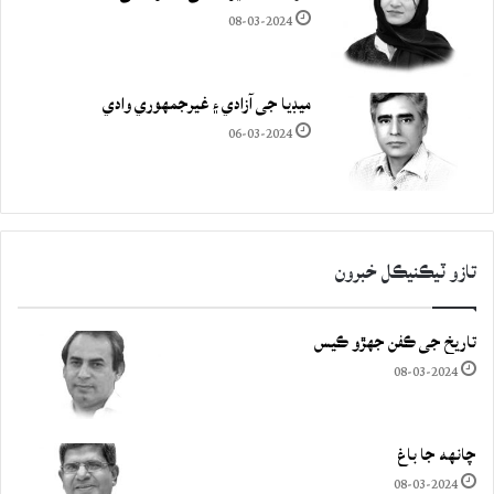
08-03-2024
ميڊيا جي آزادي ۽ غيرجمھوري وادي
06-03-2024
تازو ٽيڪنيڪل خبرون
تاريخ جي ڪفن جھڙو ڪيس
08-03-2024
چانهه جا باغ
08-03-2024