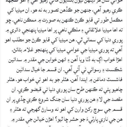
حوالي سان هر ڏينهن نيون بلنديون ماڻي رهيو آهي ۽ اهو ڪجهه
ڪري رهيو آهي، جنهن جو ڪڏهن تصور به نه هو. ان ميڊيا کي
مڪمل طور تي قابو ڪرڻ ڪنهن به صورت ۾ ممڪن ناهي. ڇو
ته اها ميڊيا علائقائي ۽ ملڪي ناهي پر اها ميڊيا پنهنجي دائري ۾
پوري دنيا کي سمائي ٿي. هن ميڊيا کي قابو ڪرڻ جو مطلب اهو
آهي ته پوري ميڊيا جي عوامي ميڊيا کي پنهنجو غلام بڻائڻ.
اهڙا خواب اڳ به ڏٺا ويا آهن ۽ انهن خوابن جي مقدر ۾ سدائين
شڪست ۽ رسوائي ئي آئي آهي. ان قسم جا خيال سدائين
فاشسٽ دماغن ۾ ايندا آهن. هٽلر جو به اهو ئي خواب هو. هٽلر
چاهيو پئي ته ڪنهن طرح سان پوري دنيا تي قبضو ڪري. ان
مقصد جي لاءِ هن پوري دنيا سان جنگ شروع ڪري ڇڏي پر ان
قسم جي سوچ رکڻ وارن کي اهو نه وسارڻ گهرجي ته هٽلر ۽
هن جي نازي پارٽيءَ جو حشر ڇا ٿيو؟ اهڙن خيالن جي مقدر ۾