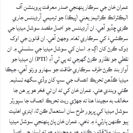
عمران خان جي سرڪار پنهنجي صدر معرفت پروينشن آف
اليڪٽرانڪ ڪرائيمز يعني (پيڪا) جو ترميمي آرڊيننس جاري
ڪري ڇڏيو آهي. ان آرڊيننس جو اصل مقصد سوشل ميڊيا جي
سرڪشيءَ کي سرڪاري لغام وجهڻ آهي. ان قانون جي اوک
ڊوک ڪرڻ کان اڳ ۾ اسان کي سوشل ميڊيا جي سلسلي ۾ ان
نقطي جو نظارو ڪرڻ گهرجي ته پي ٽي آءِ (PTI) ان ميڊيا جو
آواز بند ڪرڻ طرف سرڪاري طاقت جو سهارو ورتو آهي، جيڪا
ميڊيا ڪڏهن تحريڪ انصاف جي سڀ کان وڏي سگهه تسليم
ڪئي ويندي هئي. عمران خان کي ته ان تي فخر هو پر هن جا
مخالف به مڃيندا هئا ته جهڙي ريت تحريڪ انصاف جا سپورٽر
سوشل ميڊيا کي ڀرپور طرح سان استعمال ڪن ٿا، ايتري اهليت
ٻيو ڪنهن پارٽيءَ ۾ ناهي. عمران خان پاڻ پنهنجي سوشل ميڊيا
ٽيم سان ملاقاتون ڪندو هو ۽ مڃيندو هو ته اسان جي اصل