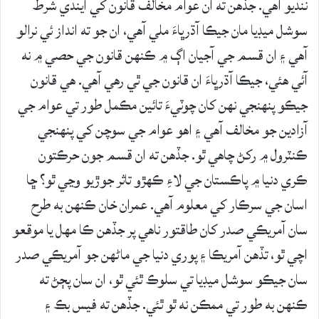
ننديو آهي. جڏهن ته ان عوام مخالف قانون کي ايندي شرط
سوشل ميڊيا مان جيڪا آڌرڀاءَ ملي آهي، ان جو ته انداز ئي نرالو
آهي ۽ ان قسم جي آجيان اڳ ۾ ڪنهن قانون جي حصي ۾ نه
آئي هئي، جيڪا آڌرڀاءَ ان قانون جي ٿي رهي آهي. هي قانون
جيڪو پنهنجي نهن کان چوٽيءَ تائين مڪمل طور تي عوام جي
آزادين جو مخالف آهي ۽ اهو عوام جي سوچن کي پنهنجي
ڪنٽرول ۾ رکڻ چاهي ٿو. جڏهن ته ان قسم جون حرڪتون
ڪري دنيا ۾ پاڪستان جي لاءِ ڪهڙو تاثر جوڙيو وڃي ٿو؟ ڇا
اسان جي سرڪار کي معلوم آهي. عمران خان ڪنهن به طرح
سان آمريڪي صدر کان طاقتور ناهي پر جڏهن ڪا مهل يا موقعو
اچي ٿو، تڏهن آمريڪا ۽ پوري دنيا جي ماڻهن جو آمريڪي صدر
سان جيڪو سوشل ميڊيا تي سلوڪ ٿئي ٿو، ان سان پڄڻ ته
ڪنهن به طور تي ممڪن نه ٿو ٿئي. جڏهن ته فيس بڪ ۽