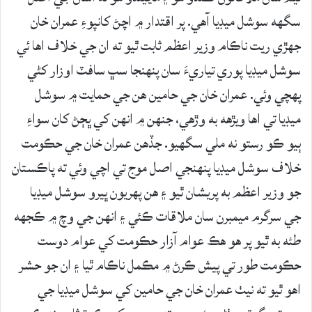
سگهه سوشل ميڊيا آهي. پر اقتدار ۾ اچڻ کانپوءِ عمران خان
جهڙي ريت ناڪام وزير اعظم ثابت ٿيو ته ان جي خلاف اها ئي
سوشل ميڊيا پوري تياريءَ سان پنهنجا سڀ سافٽ اوزار کڻي
پهچي وئي. عمران خان جي حامين هن جي حمايت ۾ سوشل
ميڊيا تي اها ويڙهه به وڙهي، جنهن ۾ انهن کي ڀڄڻ کان سواءِ
ٻيو ڪو رستو نه ملي سگهيو. جڏهن عمران خان جي حڪومت
خلاف سوشل ميڊيا پنهنجي اصل موج تي اچي وئي ته پاڪستان
جو وزير اعظم به پريشان ٿيو ۽ هن پهريون ڀيرو سوشل ميڊيا
جي سرگرم ميمبرن سان ملاقات ڪئي ۽ انهن جي وچ ۾ ڪجهه
طئه به ٿيو پر هو هڪ عوام آزار حڪومت کي عوام دوست
حڪومت طور تي پيش ڪرڻ ۾ مڪمل ناڪام ٿيا ۽ ان جو حشر
اهو ٿيو ته نيٺ عمران خان جي حامين کي سوشل ميڊيا جي