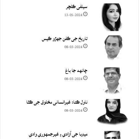
سيلفي ڪلچر
13-05-2024
تاريخ جي ڪفن جھڙو ڪيس
08-03-2024
چانهه جا باغ
08-03-2024
ناول ڪتا: غيرانساني مخلوق جي ڪٿا
08-03-2024
ميڊيا جي آزادي ۽ غيرجمھوري وادي