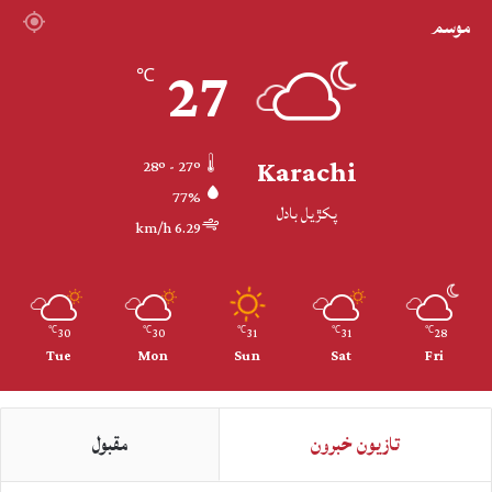
موسم
27
℃
Karachi
28º - 27º
77%
پکڙيل بادل
6.29 km/h
30
30
31
31
28
℃
℃
℃
℃
℃
Tue
Mon
Sun
Sat
Fri
تازيون خبرون
مقبول