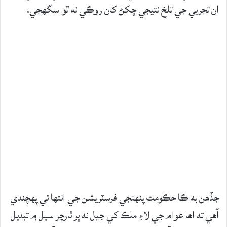
ان تجربي جي تلخ نتيجي چکڻ کان روڪي نه ٿو سگهجي.
جڏهن به ڪا حڪومت پنهنجي فرسٽريشن جي انتها تي پهچندي
آهي ته اها عوام جي لاءِ ملڪ کي جيل نه پر ٽارچر سيل ۾ تبديل