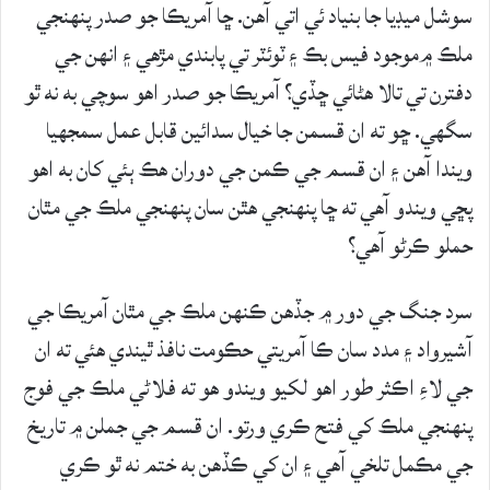
سوشل ميڊيا جا بنياد ئي اتي آهن. ڇا آمريڪا جو صدر پنهنجي
ملڪ ۾موجود فيس بڪ ۽ ٽوئٽر تي پابندي مڙهي ۽ انهن جي
دفترن تي تالا هڻائي ڇڏي؟ آمريڪا جو صدر اهو سوچي به نه ٿو
سگهي. ڇو ته ان قسمن جا خيال سدائين قابل عمل سمجهيا
ويندا آهن ۽ ان قسم جي ڪمن جي دوران هڪ ٻئي کان به اهو
پڇي ويندو آهي ته ڇا پنهنجي هٿن سان پنهنجي ملڪ جي مٿان
حملو ڪرڻو آهي؟
سرد جنگ جي دور ۾ جڏهن ڪنهن ملڪ جي مٿان آمريڪا جي
آشيرواد ۽ مدد سان ڪا آمريتي حڪومت نافذ ٿيندي هئي ته ان
جي لاءِ اڪثر طور اهو لکيو ويندو هو ته فلاڻي ملڪ جي فوج
پنهنجي ملڪ کي فتح ڪري ورتو. ان قسم جي جملن ۾ تاريخ
جي مڪمل تلخي آهي ۽ ان کي ڪڏهن به ختم نه ٿو ڪري