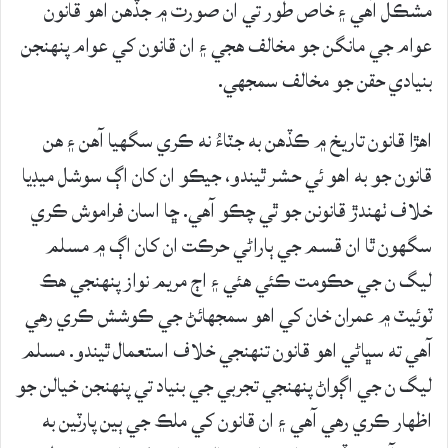
مشڪل آهي ۽ خاص طور تي ان صورت ۾ جڏهن اهو قانون
عوام جي مانگن جو مخالف هجي ۽ ان قانون کي عوام پنهنجن
بنيادي حقن جو مخالف سمجهي.
اهڙا قانون تاريخ ۾ ڪڏهن به جٽاءُ نه ڪري سگهيا آهن ۽ هن
قانون جو به اهو ئي حشر ٿيندو، جيڪو ان کان اڳ سوشل ميڊيا
خلاف ٺهندڙ قانونن جو ٿي چڪو آهي. ڇا اسان فراموش ڪري
سگهون ٿا ان قسم جي ٻاراڻي حرڪت ان کان اڳ ۾ مسلم
ليگ ن جي حڪومت ڪئي هئي ۽ اڄ مريم نواز پنهنجي هڪ
ٽوئيٽ ۾ عمران خان کي اهو سمجهائڻ جي ڪوشش ڪري رهي
آهي ته سڀاڻي اهو قانون تنهنجي خلاف استعمال ٿيندو. مسلم
ليگ ن جي اڳواڻ پنهنجي تجربي جي بنياد تي پنهنجن خيالن جو
اظهار ڪري رهي آهي ۽ ان قانون کي ملڪ جي ٻين پارٽين به