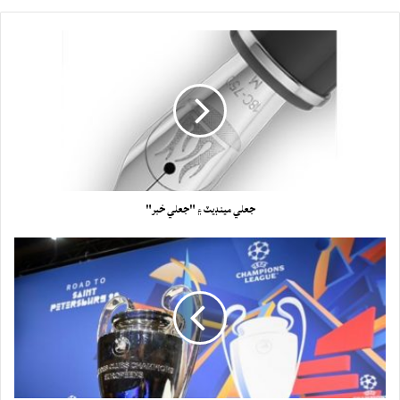
جعلي مينڊيٽ ۽ "جعلي خبر"