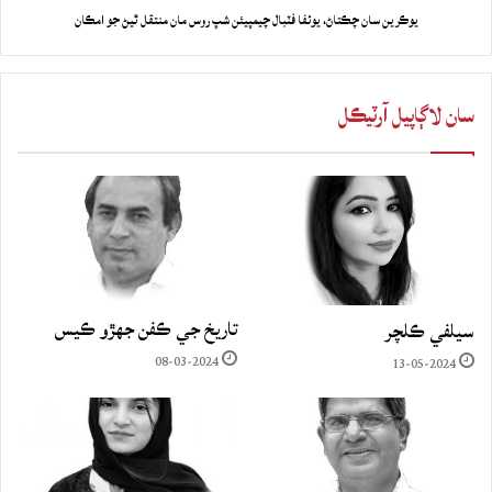
يوڪرين سان چڪتاڻ، يوئفا فٽبال چيمپيئن شپ روس مان منتقل ٿيڻ جو امڪان
سان لاڳاپيل آرٽيڪل
تاريخ جي ڪفن جھڙو ڪيس
سيلفي ڪلچر
08-03-2024
13-05-2024