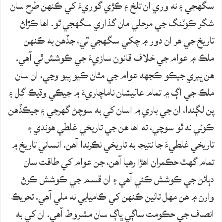
سگهجي ۽ نه وري ان تلخ ۽ ڪڙي گوريءَ کي ڪنهن طرح سان
شگر ڪوٽنگ جي مرحلي مان گذاري سگهجي ٿو. اها ڪڙاڻ
تاريخ جي هر ان دور ۾ چکي سگهجي ٿي، جڏهن به ڪنهن
ملڪ ۾ عوام جي خلاف قانون سازيءَ جي ڪوشش ٿي آهي.
هن ڀيري جيڪو ڪجهه عوام جي مٿان ڪيو پيو وڃي، ان سان
ملڪ جي اڳ ۾ تمام عاليشان ناماچاريءَ ۾ جيڪي وڌيڪ گل ۽
پن لڳندا، ان جي باري ۾ اسان کي به سوچڻ گهرجي ۽ جيڪڏهن
ڪوئي نه ٿو سوچي، ته اها هن جي تاريخي غلطي هوندي ۽
تاريخي غلطيءَ جا نتيجا به تاريخي نڪرندا آهن. انساني تاريخ ۾
تمام گهٽ حڪمران اهڙا رهيا آهن، جن عوام کي طاقت سان
دٻائڻ جي ڪوشش ڪئي آهي ۽ ان قسم جي ڪوشش ڪرڻ
وارن ۾ هن مهل تائين ڪنهن کي ڪاميابي نه ملي آهي. تحريڪ
انصاف جي حڪومت ساڳي ڀاڳ سان مشروط آهي. ان کي به