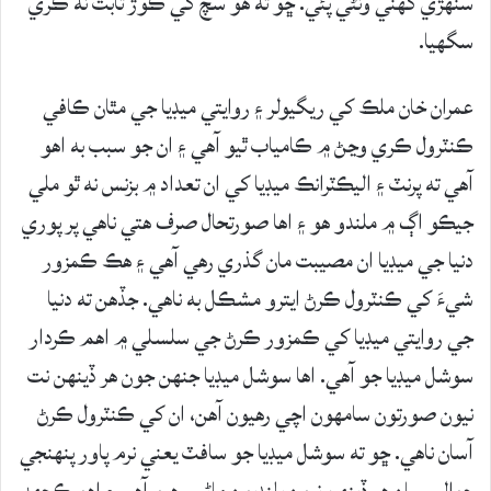
سنهڙي گهٽي وٺڻي پئي. ڇو ته هو سچ کي ڪوڙ ثابت نه ڪري
سگهيا.
عمران خان ملڪ کي ريگيولر ۽ روايتي ميڊيا جي مٿان ڪافي
ڪنٽرول ڪري وڃڻ ۾ ڪامياب ٿيو آهي ۽ ان جو سبب به اهو
آهي ته پرنٽ ۽ اليڪٽرانڪ ميڊيا کي ان تعداد ۾ بزنس نه ٿو ملي
جيڪو اڳ ۾ ملندو هو ۽ اها صورتحال صرف هتي ناهي پر پوري
دنيا جي ميڊيا ان مصيبت مان گذري رهي آهي ۽ هڪ ڪمزور
شيءَ کي ڪنٽرول ڪرڻ ايترو مشڪل به ناهي. جڏهن ته دنيا
جي روايتي ميڊيا کي ڪمزور ڪرڻ جي سلسلي ۾ اهم ڪردار
سوشل ميڊيا جو آهي. اها سوشل ميڊيا جنهن جون هر ڏينهن نت
نيون صورتون سامهون اچي رهيون آهن، ان کي ڪنٽرول ڪرڻ
آسان ناهي. ڇو ته سوشل ميڊيا جو سافٽ يعني نرم پاور پنهنجي