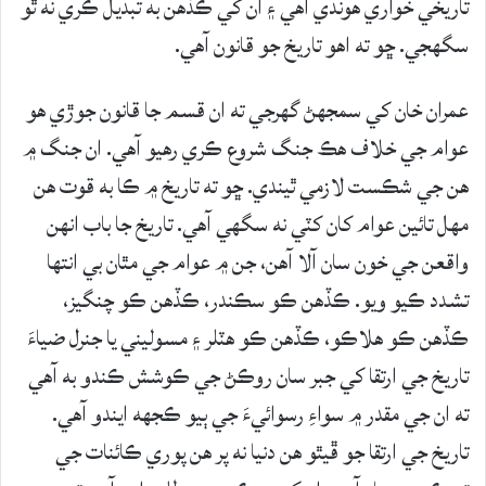
تاريخي خواري هوندي آهي ۽ ان کي ڪڏهن به تبديل ڪري نه ٿو
سگهجي. ڇو ته اهو تاريخ جو قانون آهي.
عمران خان کي سمجهڻ گهرجي ته ان قسم جا قانون جوڙي هو
عوام جي خلاف هڪ جنگ شروع ڪري رهيو آهي. ان جنگ ۾
هن جي شڪست لازمي ٿيندي. ڇو ته تاريخ ۾ ڪا به قوت هن
مهل تائين عوام کان کٽي نه سگهي آهي. تاريخ جا باب انهن
واقعن جي خون سان آلا آهن، جن ۾ عوام جي مٿان بي انتها
تشدد ڪيو ويو. ڪڏهن ڪو سڪندر، ڪڏهن ڪو چنگيز،
ڪڏهن ڪو هلاڪو، ڪڏهن ڪو هٽلر ۽ مسوليني يا جنرل ضياءَ
تاريخ جي ارتقا کي جبر سان روڪڻ جي ڪوشش ڪندو به آهي
ته ان جي مقدر ۾ سواءِ رسوائيءَ جي ٻيو ڪجهه ايندو آهي.
تاريخ جي ارتقا جو ڦيٿو هن دنيا نه پر هن پوري ڪائنات جي