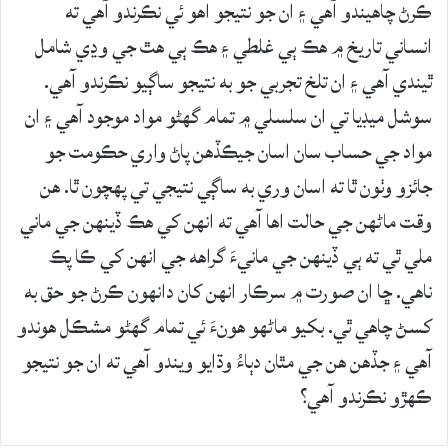
ڪرڻ چاهيندو آهي ۽ ان جو نتيجو اهو ئي نڪرندو آهي ته
انساني تاريخ ۾ هڪ ٻي غلطي ۽ هڪ ٻي هٿ جي وڍي شامل
ٿيندي آهي ۽ ان تلخ تجربي جو به نتيجو ساڳيو نڪرندو آهي.
سوشل ميڊيا تي ان سلسلي ۾ تمام گهڻو مواد موجود آهي ۽ ان
مواد جي حساب سان اسان جيڪڏهن پاڻ واري حڪومت جو
جائزو وٺون ٿا ته اسان وري به ساڳي نتيجي تي پهچون ٿا. هن
وقت ماڻهن جي حالت اها آهي ته انهن کي هڪ ڏينهن جي ماني
ملي ٿي ته ٻي ڏينهن جي مانيءَ گراهه جي انهن کي ڪا پڪ
ناهي. ڇا ان صورت ۾ سرڪار انهن کان دانهون ڪرڻ جو حق به
کسڻ چاهي ٿي. بکيو ماڻهو هونءَ ئي تمام گهڻو مشڪل هوندو
آهي ۽ جڏهن هن جي مٿان دٻاءُ وڌايو ويندو آهي ته ان جو نتيجو
ڪهڙو نڪرندو آهي؟