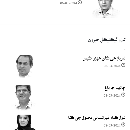
06-03-2024
تازو ٽيڪنيڪل خبرون
تاريخ جي ڪفن جھڙو ڪيس
08-03-2024
چانهه جا باغ
08-03-2024
ناول ڪتا: غيرانساني مخلوق جي ڪٿا
08-03-2024