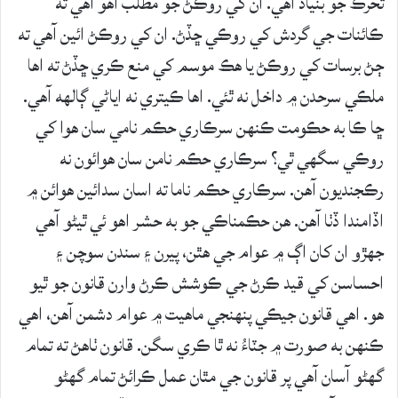
تحرڪ جو بنياد آهي. ان کي روڪڻ جو مطلب اهو آهي ته
ڪائنات جي گردش کي روڪي ڇڏڻ. ان کي روڪڻ ائين آهي ته
ڄڻ برسات کي روڪڻ يا هڪ موسم کي منع ڪري ڇڏڻ ته اها
ملڪي سرحدن ۾ داخل نه ٿئي. اها ڪيتري نه اياڻي ڳالهه آهي.
ڇا ڪا به حڪومت ڪنهن سرڪاري حڪم نامي سان هوا کي
روڪي سگهي ٿي؟ سرڪاري حڪم نامن سان هوائون نه
رڪجنديون آهن. سرڪاري حڪم ناما ته اسان سدائين هوائن ۾
اڏامندا ڏٺا آهن. هن حڪمناڪي جو به حشر اهو ئي ٿيڻو آهي
جهڙو ان کان اڳ ۾ عوام جي هٿن، پيرن ۽ سندن سوچن ۽
احساسن کي قيد ڪرڻ جي ڪوشش ڪرڻ وارن قانون جو ٿيو
هو. اهي قانون جيڪي پنهنجي ماهيت ۾ عوام دشمن آهن، اهي
ڪنهن به صورت ۾ جٽاءُ نه ٿا ڪري سگن. قانون ٺاهڻ ته تمام
گهڻو آسان آهي پر قانون جي مٿان عمل ڪرائڻ تمام گهڻو