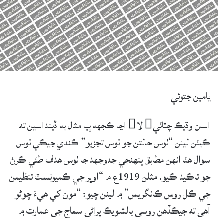
يامين جتوئي
اسان وڌيڪ چٽائي لا اڃا ڪجهه ٻيا مثال به ڏينداسين ته
ڪيئن لينن “ٺوس حالتن جو ٺوس تجزيو” ڪندي جيڪي ٺوس
سوال هئا انهن مطابق پنهنجي جدوجهد جا ٺوس هدف طئي ڪرڻ
جو تاڪيد ڪيو. مثلن 1919ع ۾ “اوڀر جي ڪميونسٽ تنظيمن
جي ڪل روس ڪانگريس” ۾ لينن چيو: “مون کي هيءَ چوڻو
آهي ته جيڪڏهن روسي بالشويڪ پراڻي سماج جي عمارت ۾