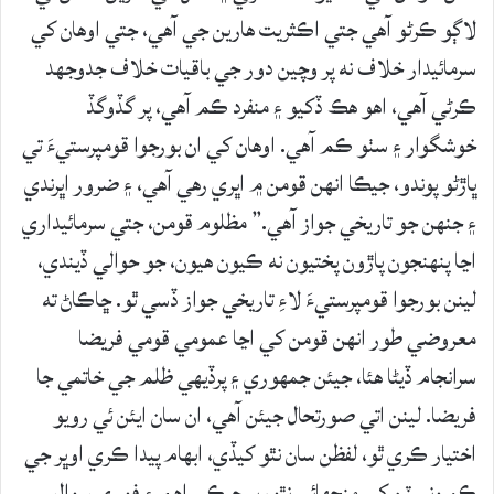
لاڳو ڪرڻو آهي جتي اڪثريت هارين جي آهي، جتي اوهان کي
سرمائيدار خلاف نه پر وچين دور جي باقيات خلاف جدوجهد
ڪرڻي آهي، اهو هڪ ڏکيو ۽ منفرد ڪم آهي، پر گڏوگڏ
خوشگوار ۽ سٺو ڪم آهي. اوهان کي ان بورجوا قومپرستيءَ تي
ڀاڙڻو پوندو، جيڪا انهن قومن ۾ اڀري رهي آهي، ۽ ضرور اڀرندي
۽ جنهن جو تاريخي جواز آهي.” مظلوم قومن، جتي سرمائيداري
اڃا پنهنجون پاڙون پختيون نه ڪيون هيون، جو حوالي ڏيندي،
لينن بورجوا قومپرستيءَ لاءِ تاريخي جواز ڏسي ٿو. ڇاڪاڻ ته
معروضي طور انهن قومن کي اڃا عمومي قومي فريضا
سرانجام ڏيڻا هئا، جيئن جمهوري ۽ پرڏيهي ظلم جي خاتمي جا
فريضا. لينن اتي صورتحال جيئن آهي، ان سان ايئن ئي رويو
اختيار ڪري ٿو، لفظن سان نٿو کيڏي، ابهام پيدا ڪري اوڀر جي
ڪميونسٽن کي منجهائي نٿو، پر جيڪي اهم ۽ فوري سوال