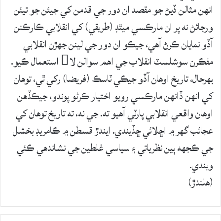
انهن مثالن ڏيڻ جو مقصد ان دور جي قدمن کي جيئن جو تيئن
ورجائڻ نه پر ان مارڪسي ميٿڊ (طريقي) کي انقلابي ڪارڪنن
آڏو نمايان ڪرڻ آهي، جيڪو ان دور جي لينن جهڙن انقلابي
مفڪرن سوشلسٽ انقلاب جي اهم سوالن لا استعمال ڪيو.
بهرحال، تاريخ اوهان آڏو جيڪي ٽاسڪ (فريضا) رکي ٿي، توهان
کي انهن ڏانهن مارڪسي رويو اختيار ڪرڻو پوندو، جيڪڏهن
اوهان واقعي انقلابي پارٽي آهيو ته. جي نه، ته تاريخ توهان کي
عجائب گهر ۾ اڇلائي ڇڏيندي. ايندڙ قسطن ۾ ڪامريڊ بخشل
جي ڪجهه ٻين نظرياتي ۽ سياسي غلطين جي نشاندهي ڪئي
ويندي.
(هلندڙ)