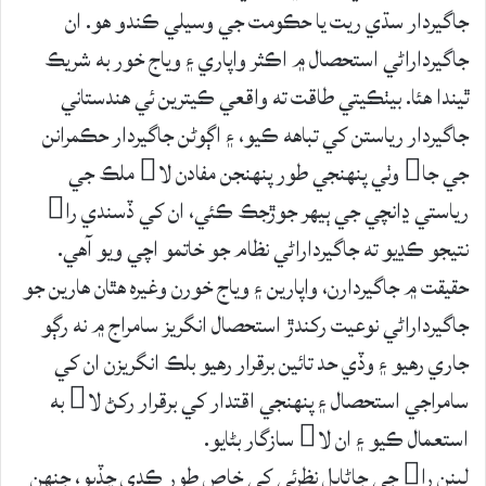
جاگيردار سڌي ريت يا حڪومت جي وسيلي ڪندو هو. ان
جاگيرداراڻي استحصال ۾ اڪثر واپاري ۽ وياج خور به شريڪ
ٿيندا هئا. بيٺڪيتي طاقت ته واقعي ڪيترين ئي هندستاني
جاگيردار رياستن کي تباهه ڪيو، ۽ اڳوڻن جاگيردار حڪمرانن
جي جا وٺي پنهنجي طور پنهنجن مفادن لا ملڪ جي
رياستي ڍانچي جي ٻيهر جوڙجڪ ڪئي، ان کي ڏسندي را
نتيجو ڪڍيو ته جاگيرداراڻي نظام جو خاتمو اچي ويو آهي.
حقيقت ۾ جاگيردارن، واپارين ۽ وياج خورن وغيره هٿان هارين جو
جاگيرداراڻي نوعيت رکندڙ استحصال انگريز سامراج ۾ نه رڳو
جاري رهيو ۽ وڏي حد تائين برقرار رهيو بلڪ انگريزن ان کي
سامراجي استحصال ۽ پنهنجي اقتدار کي برقرار رکڻ لا به
استعمال ڪيو ۽ ان لا سازگار بڻايو.
لينن را جي ڄاڻايل نظرئي کي خاص طور ڪڍي ڇڏيو، جنهن