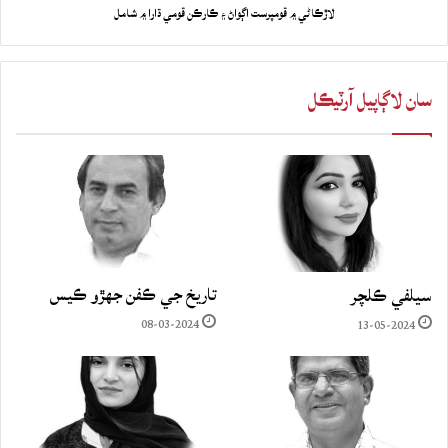
لاڙڪاڻي ۾ قومپرست اڳواڻ ۽ ڪارڪن قومي ڌارا ۾ شامل
سان لاڳاپيل آرٽيڪل
تاريخ جي ڪفن جھڙو ڪيس
سيلفي ڪلچر
08-03-2024
13-05-2024