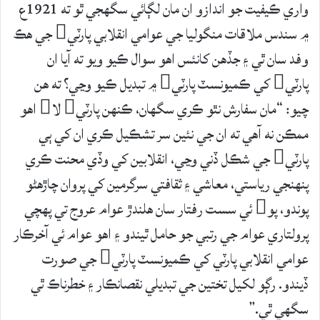
واري ڪيفيت جو اندازو ان مان لڳائي سگهجي ٿو ته 1921ع
۾ سندس ملاقات منگوليا جي عوامي انقلابي پارٽي جي هڪ
وفد سان ٿي ۽ جڏهن کانئس اهو سوال ڪيو ويو ته آيا ان
پارٽي کي ڪميونسٽ پارٽي ۾ تبديل ڪيو وڃي؟ ته هن
چيو: “مان سفارش نٿو ڪري سگهان، ڪنهن پارٽي لا اهو
ممڪن نه آهي ته ان جي نئين سر تشڪيل ڪري ان کي ٻي
پارٽي جي شڪل ڏني وڃي، انقلابين کي وڏي محنت ڪري
پنهنجي رياستي، معاشي ۽ ثقافتي سرگرمين کي پروان چاڙهڻو
پوندو، پو ئي سست رفتار سان هلندڙ عوام عروج تي پهچي
پرولتاري عوام جي رتبي جو حامل ٿيندو ۽ اهو عوام ئي آخرڪار
عوامي انقلابي پارٽي کي ڪميونسٽ پارٽي جي صورت
ڏيندو. رڳو لکيل تختين جي تبديلي نقصانڪار ۽ خطرناڪ ٿي
سگهي ٿي.”