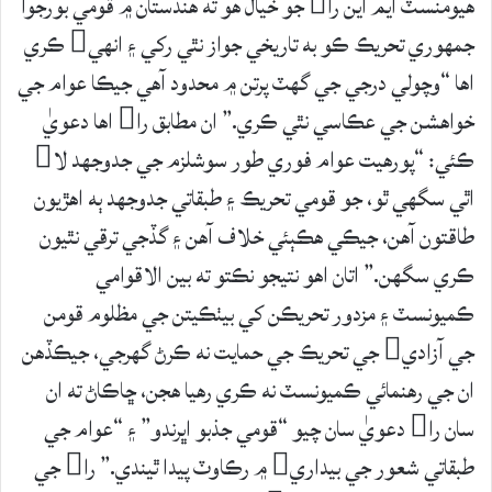
هيومنسٽ ايم اين را جو خيال هو ته هندستان ۾ قومي بورجوا
جمهوري تحريڪ ڪو به تاريخي جواز نٿي رکي ۽ انهي ڪري
اها “وچولي درجي جي گهٽ پرتن ۾ محدود آهي جيڪا عوام جي
خواهشن جي عڪاسي نٿي ڪري.” ان مطابق را اها دعويٰ
ڪئي: “پورهيت عوام فوري طور سوشلزم جي جدوجهد لا
اٿي سگهي ٿو، جو قومي تحريڪ ۽ طبقاتي جدوجهد ٻه اهڙيون
طاقتون آهن، جيڪي هڪٻئي خلاف آهن ۽ گڏجي ترقي نٿيون
ڪري سگهن.” اتان اهو نتيجو نڪتو ته بين الاقوامي
ڪميونسٽ ۽ مزدور تحريڪن کي بيٺڪيتن جي مظلوم قومن
جي آزادي جي تحريڪ جي حمايت نه ڪرڻ گهرجي، جيڪڏهن
ان جي رهنمائي ڪميونسٽ نه ڪري رهيا هجن، ڇاڪاڻ ته ان
سان را دعويٰ سان چيو “قومي جذبو اڀرندو” ۽ “عوام جي
طبقاتي شعور جي بيداري ۾ رڪاوٽ پيدا ٿيندي.” را جي