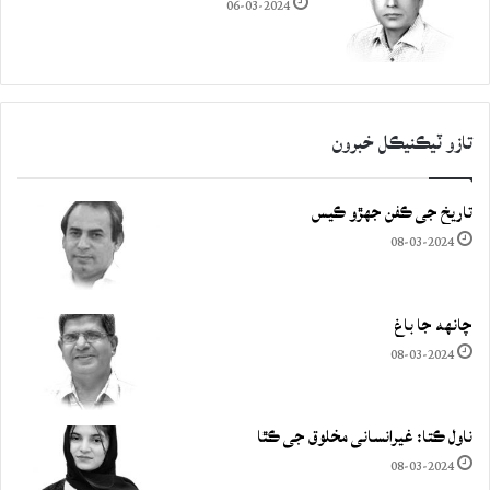
06-03-2024
تازو ٽيڪنيڪل خبرون
تاريخ جي ڪفن جھڙو ڪيس
08-03-2024
چانهه جا باغ
08-03-2024
ناول ڪتا: غيرانساني مخلوق جي ڪٿا
08-03-2024