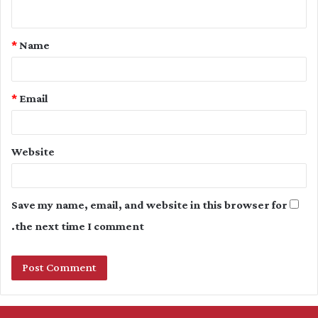
n
t
*
Name
*
*
Email
Website
Save my name, email, and website in this browser for
the next time I comment.