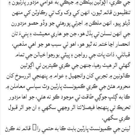
جي ڪري، اڳوڻين بيٺڪن ۾ جيڪي به عوامي مزدور پارٽيون ۽
تنظيمون قائم ٿيون، انهن کي وک وک تي رڪاوٽن کي منهن
ڏيڻو پيو. انهن ملڪن ۾ اجرتي پورهئي جو وڏو حصو مزدورن
جي انهن نسلن تي ٻڌل هو، جن جو هاري معيشت ۽ ٻنيءَ تان
انحصار اڃا ختم نه ٿيو هو، اهو ئي سبب هو جو اهي مذهبي،
قبائلي، ذات پات جي رواجن ۽ پيٽي بورجوا خيالن جي تمام
گهڻي اثر هيٺ رهيا، جنهن جي ڪري ڪيترين ئي اڳوڻين
ڪالونين ۾ تجربي کان وانجهيل ۽ عوام ۾ پنهنجي اثررسوخ کان
محروم هئڻ جي ڪري ڪميونسٽ پارٽين وٽ سياسي معاملن ۾
ڪا به ڳڻپ جوڳي طاقت ئي موجود ڪو نه هئي، جو اها مزدور
تحريڪ تي پنهنجا فيصلائتا اثر وجهي سگهي ۽ ان جو اثر قبول
ڪري سگهي.
لينن جي ڪميونسٽ پارٽين بابت ڪا به حتمي را قائم نه ڪرڻ