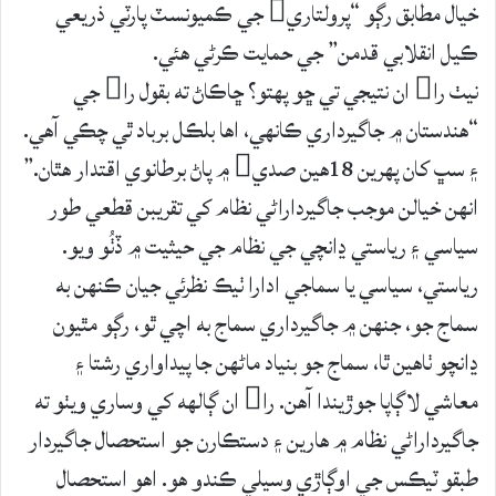
خيال مطابق رڳو “پرولتاري جي ڪميونسٽ پارٽي ذريعي
ڪيل انقلابي قدمن” جي حمايت ڪرڻي هئي.
نيٺ را ان نتيجي تي ڇو پهتو؟ ڇاڪاڻ ته بقول را جي
“هندستان ۾ جاگيرداري ڪانهي، اها بلڪل برباد ٿي چڪي آهي.
۽ سڀ کان پهرين 18هين صدي ۾ پاڻ برطانوي اقتدار هٿان.”
انهن خيالن موجب جاگيرداراڻي نظام کي تقريبن قطعي طور
سياسي ۽ رياستي ڍانچي جي نظام جي حيثيت ۾ ڏٺُو ويو.
رياستي، سياسي يا سماجي ادارا ٺيڪ نظرئي جيان ڪنهن به
سماج جو، جنهن ۾ جاگيرداري سماج به اچي ٿو، رڳو مٿيون
ڍانچو ٺاهين ٿا، سماج جو بنياد ماڻهن جا پيداواري رشتا ۽
معاشي لاڳاپا جوڙيندا آهن. را ان ڳالهه کي وساري ويٺو ته
جاگيرداراڻي نظام ۾ هارين ۽ دستڪارن جو استحصال جاگيردار
طبقو ٽيڪس جي اوڳاڙي وسيلي ڪندو هو. اهو استحصال