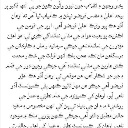
رخنو وجهڻ ۽ انقلاب جون نيون واٽُون ڪڍڻ جو بي انتها ڏکيو پر
بيحد اعليٰ ۽ مقدس فريضو نڀائڻ ۾ ڪامياب ٿيا آهن ته اوهان
آڏو هڪ ٻيو وڌيڪ اعليٰ فريضو آهي. اوڀر جي قومن جي
اڪثريت پورهيت عوام جي مثالي نمائندگي ڪري ٿي، هو اهڙن
مزدورن جي نمائنده ناهي جيڪي سرمائيدار ملن ۽ ڪارخانن جي
درسگاهن مان نڪتا هجن، بلڪ انهن ڦرلٽ جي شڪار محنت
ڪش هارين جي مثالي نمائنده آهي، جيڪي وچين دور جي ظلم
۽ جبر جو شڪار آهن. هن موقعي تي اوهان آڏو هڪ اهڙو
فريضو آهي جيڪو هن مهل تائين ڪنهن ٻئي ڪميونسٽ آڏو
ناهي آيو، اوهان کي ڪميونزم جي عام نظرئي ۽ عمل جي
روشنيءَ ۾ ۽ ان جي بنياد تي پاڻ کي انهن مخصوص ۽ منفرد
حالتن مطابق ڍالڻو آهي، جيڪي ڪنهن يورپي ملڪ ۾ موجود
ناهن. اوهان کي ڪميونسٽ نظرئي ۽ عمل کي اهڙين حالتن تي