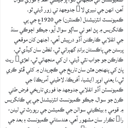
آهن، انهن جي نبيري لا جدوجهد تي زور ڏيئي ٿو.
ڪميونسٽ انٽرنيشنل (ڪمنٽرن) جي 1920ع جي ٻي
ڪانگريس ۾ پڻ اهو ئي ساڳو سوال آيو، جيڪو اڄوڪي سنڌ
جي انقلابي ڪارڪنن آڏو درپيش آهي، (جنهن کان موقعي
پرستن جي پاڪستان برانڊ گهٻرائي ٿي، لفظن سان کيڏي ٿي،
ڪارڪن جو جواب نٿي ڏيئي، ان کي منجهائي ٿي، اهڙي ريت
پاڻ کي پنهنجن هٿن سان تاريخ جي ڪچريدان ۾ کڻي ڦٽو ڪري
ٿي.) يعني اوڀر (ايشيا، آفريڪا، لاطيني آمريڪا) جي
ڪميونسٽن آڏو انقلابي جدوجهد جا فوري تاريخي فرض طئي
ڪرڻ جو سوال. جيڪو ڪميونسٽ انٽرنيشنل جي ٻي ڪانگريس
۾ قومي ۽ بيٺڪيتي سوالن جي ڪميشن جي رپورٽ تي لينن-
را تڪرار سان مشهور آهي. هندستاني ڪميونسٽ ۽ بعد جي