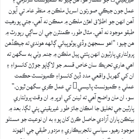
عمل جون جيڪي صورتون اسريل ملڪن ۾ منظر عام تي آيون
آهن انهن جو اطلاق اهڙن ملڪن ۾ ممڪن نه آهي، جتي پورهيت
طبقو موجود نه آهي. مثال طور، ڪمنٽرن جي ان ساڳي رپورٽ ۾
هن چيو: “اهو سمجهڻ وڏي يوٽوپيائي ڳالهه هوندي ته جيڪڏهن
پرولتاري پارٽيون انهن پٺتي پيل ملڪن ۾ جنم وٺي به سگهن ته
اهي هاري تحريڪ سان خاص قسم جو لاڳاپو جوڙڻ کانسواءِ ۽
ان کي گهربل واقعي مدد ڏيڻ کانسواءِ ڪميونسٽ حڪمت
عملي ۽ ڪميونسٽ پاليسي تي عمل ڪري سگهن ٿيون.”
سو، ان مان واضح آهي ته لينن کي اوڀر ۾ ان وقت پرولتاري
پارٽين جي تخليق جا امڪان جائز طور غيريقيني پئي لڳا. بعد ۾
بيٺڪن پاران آزادي حاصل ڪرڻ کان پوءِ به ان نوعيت جو مسئلو
موجود رهيو. سياسي ناتجربيڪاري ۽ مزدور طبقي جي اڻهوند