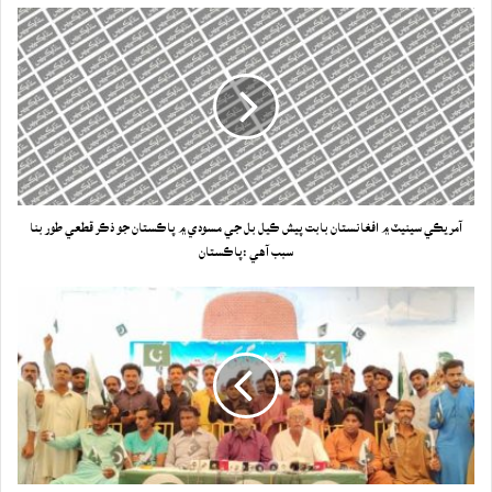
آمريڪي سينيٽ ۾ افغانستان بابت پيش ڪيل بل جي مسودي ۾ پاڪستان جو ذڪر قطعي طور بنا
سبب آهي :پاڪستان