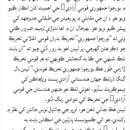
۾ بورجوا جمهوري قومي آزادي جي اهميت کان انڪار ڪيو
ويو هو ۽ ان جي مقابلي ۾ پورهيتن جي طبقاتي جدوجهد کي
پيش ڪيو ويو هو. بهرحال، ان ۾ اها ننڍڙي ترميم ضرور ڪئي
وئي ته “بورجوا جمهوري” تحريڪ بدران قومي انقلابي تحريڪ
جو ذڪر هئڻ گهرجي. پر لينن اهو به زور ڏئي چيو ته “ان بابت
شڪ شبهي جي ڪا به گنجائش ڪونهي ته هر قومي تحريڪ
لازمي طور هڪ بورجوا جمهوري تحريڪ هوندي.” لينن بال
گنگا ڌرتلڪ جهڙن هندستاني آزادي پسند ويڙهاڪن کي
ڊيموڪريٽ سڏيو، اهوئي تلڪ هو جنهن هندستان جي قومي
آزادي جي تحريڪ کي عوامي رنگ ڏنو.
لينن هڪ جدلي ذهن هو، اوڀر جي ڄاڻايل ٺوس حالتن کي نظر ۾
رکندي، هو اتي ڪميونسٽ پارٽين جي امڪانن بابت به
غيريقيني جو شڪار هو. هن چيو ته ڪميونسٽ سرگرمي ۽