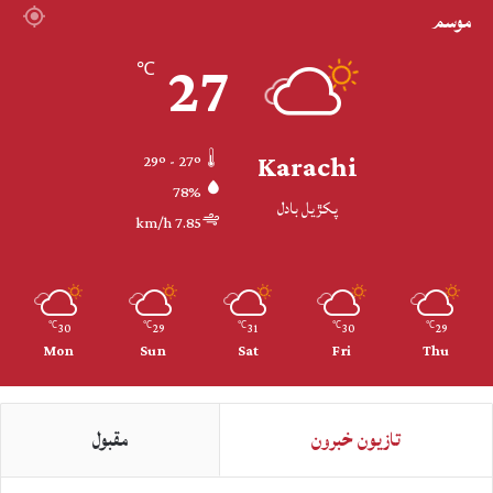
موسم
27
℃
Karachi
29º - 27º
78%
پکڙيل بادل
7.85 km/h
30
29
31
30
29
℃
℃
℃
℃
℃
Mon
Sun
Sat
Fri
Thu
تازيون خبرون
مقبول