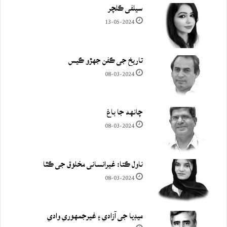
سيلفي ڪلچر
13-05-2024
تاريخ جي ڪفن جھڙو ڪيس
08-03-2024
چانهه جا باغ
08-03-2024
ناول ڪتا: غيرانساني مخلوق جي ڪٿا
08-03-2024
ميڊيا جي آزادي ۽ غيرجمھوري وادي