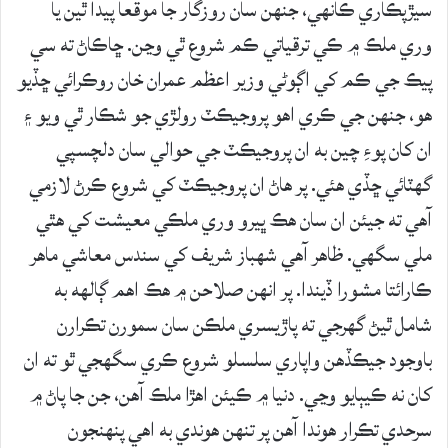
سيڙپڪاري ڪانهي، جنهن سان روزگار جا موقعا پيدا ٿين يا
وري ملڪ ۾ ڪي ترقياتي ڪم شروع ٿي وڃن. ڇاڪاڻ ته سي
پيڪ جي ڪم کي اڳوڻي وزير اعظم عمران خان روڪرائي ڇڏيو
هو، جنهن جي ڪري اهو پروجيڪٽ رولڙي جو شڪار ٿي ويو ۽
ان کان پوءِ چين به ان پروجيڪٽ جي حوالي سان دلچسپي
گهٽائي ڇڏي هئي. پر هاڻ ان پروجيڪٽ کي شروع ڪرڻ لازمي
آهي ته جيئن ان سان هڪ ڀيرو وري ملڪي معيشت کي هٿي
ملي سگهي. ظاهر آهي شهباز شريف کي سندس معاشي ماهر
ڪارائتا مشورا ڏيندا. پر انهن صلاحن ۾ هڪ اهم ڳالهه به
شامل ٿيڻ گهرجي ته پاڙيسري ملڪن سان سمورن تڪرارن
باوجود جيڪڏهن واپاري سلسلو شروع ڪري سگهجي ٿو ته ان
کان نه ڪيٻايو وڃي. دنيا ۾ ڪيئن اهڙا ملڪ آهن، جن جا پاڻ ۾
سرحدي تڪرار هوندا آهن پر تنهن هوندي به اهي پنهنجون