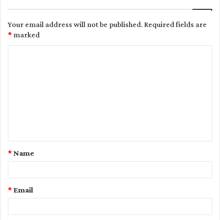
Your email address will not be published.
Required fields are
*
marked
C
o
m
m
e
n
t
*
Name
*
*
Email