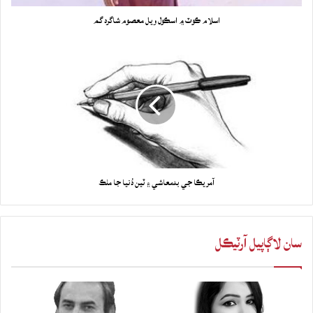
اسلام ڪوٽ ۾ اسڪول ويل معصوم شاگرد گم
آمريڪا جي بدمعاشي ۽ ٽين دُنيا جا ملڪ
سان لاڳاپيل آرٽيڪل