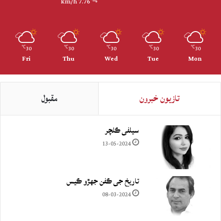
7.76 km/h
30
30
30
30
30
℃
℃
℃
℃
℃
Fri
Thu
Wed
Tue
Mon
تازيون خبرون
مقبول
سيلفي ڪلچر
13-05-2024
تاريخ جي ڪفن جھڙو ڪيس
08-03-2024