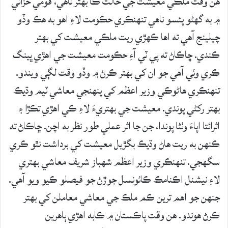
هن وقت ملڪي معيشت جي حالت ڪا بهتر ناهي، قومي خزاني
۾ به گهڻو پئسو ناهي تنهنڪري حڪومت لاءِ اهو به هڪ وڏو
چيلينج آهي ته اها ڪهڙي ريت ملڪي معيشت کي بهتر
ڪندي. ڇاڪاڻ ته پي ٽي آءِ حڪومت معيشت جي اهڙي ڀينگ
ڪري وئي آهي جو ان کي بهتر ڪرڻ ۾ وڏو وقت لڳي ويندو.
تنهنڪري هاڻوڪي وزير اعظم کي پنهنجي معاشي ٽيم وڌيڪ
بهتر رکڻي پوندي. معيشت جي بهتريءَ لاءِ ڪي اهڙي تڪڙا ۽
اثرائتا اپاءَ وٺڻا پوندا، جن جا اثر عملي طور نظر به اچن. ڇاڪاڻ ته
ڪنهن به ريت هاڻ وڌيڪ بگڙيل معيشت کي برداشت نٿو ڪري
سگهجي. تنهنڪري وزير اعظم شهباز شريف معاشي بهتري
لاءِ نيشنل اڪنامڪ ڪائونسل جوڙڻ جو فيصلو ڪيو ويو آهي.
جنهن جو اهم ترين ڪم ملڪ جي معاشي معاملن کي بهتر
ڪرڻ هوندو. هن وقت پاڪستان ۾ ڪابه اهڙي ٻاهرين