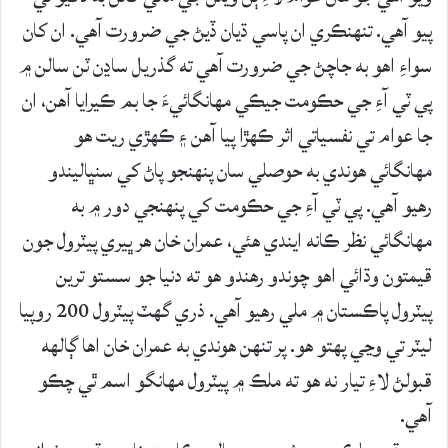
پيو آهي. تنهنڪري ان پاسي ڌيان ڏيڻ جي ضرورت آهي. ان کان
سواءِ اهو به جاچڻ جي ضرورت آهي ته گذريل ساڍن ٽن سالن ۾
پي ٽي آءِ جي حڪومت جيڪي مهانگائيءَ جا بم ڪيرايا آهن، ان
جا عوام تي نفسياتي اثر ڪهڙا پيا آهن ۽ ڪهڙي ريت هو
مهانگائي هوندي به حوصلي سان پنهنجو پاڻ کي سنڀاليندو
رهيو آهي. پي ٽي آءِ جي حڪومت کي پنهنجي دور ۾ به
مهانگائي نظر ڪانه ايندي هئي، عمران خان هر ڀيري پيٽرول جون
قيمتون وڌائي اهو چوندو رهندو هو ته دنيا جو سستو ترين
پيٽرول پاڪستان ۾ ملي رهيو آهي. ذري گهٽ پيٽرول 200 روپيا
ليٽر تي وڃي پهتو هو. پر تنهن هوندي به عمران خان اها ڳالهه
قبولڻ لاءِ تيار نه هو ته ملڪ ۾ پيٽرول مهانگو اسم ٿي چڪو
آهي.