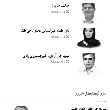
چانهه جا باغ
08-03-2024
ناول ڪتا: غيرانساني مخلوق جي ڪٿا
08-03-2024
ميڊيا جي آزادي ۽ غيرجمھوري وادي
06-03-2024
تازو ٽيڪنيڪل خبرون
تاريخ جي ڪفن جھڙو ڪيس