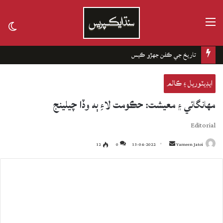
مينيو
tch
kin
تاريخ جي ڪفن جھڙو ڪيس
ايڊيٽوريل ۽ ڪالم
مهانگائي ۽ معيشت: حڪومت لاءِ ٻه وڏا چيلينج
Editorial
12
0
13-04-2022
Send
Yameen Jatoi
an
email