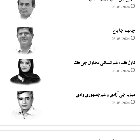
08-03-2024
چانهه جا باغ
08-03-2024
ناول ڪتا: غيرانساني مخلوق جي ڪٿا
08-03-2024
ميڊيا جي آزادي ۽ غيرجمھوري وادي
06-03-2024