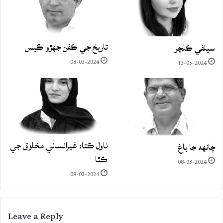
تاريخ جي ڪفن جھڙو ڪيس
سيلفي ڪلچر
08-03-2024
13-05-2024
ناول ڪتا: غيرانساني مخلوق جي
چانهه جا باغ
ڪٿا
08-03-2024
08-03-2024
Leave a Reply