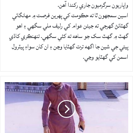
واپاريون سرگرميون جاري رکندا آهن.
اسين سمجهون ٿا ته حڪومت کي پهرين فرصت ۾ مهانگائي
گهٽائڻ گهرجي ته جيئن عوام کي رليف ملي سگهي ۽ اهو
گهٽ ۾ گهٽ سک جو ساهه ته کڻي سگهي. تنهنڪري کاڌي
پيتي جي شين جا اگهه ترت گهٽايا وڃن ۽ ان کان سواءِ پيٽرول
اسمن کي گهٽايو وڃي.