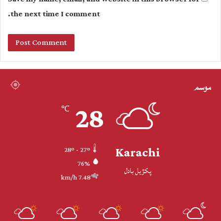
the next time I comment.
موسم
28
℃
Karachi
28º - 27º
76%
پکڙيل بادل
7.48 km/h