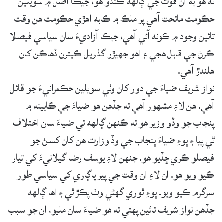
ته هو به ان قوت جي ڳالهه ڪندو هو، جيڪا اصل ۾ سويلين
حڪومت ماتحت آهي پر ملڪ ۾ ڪابه اهڙي حڪومت هن وقت
تائين وجود ۾ ڪونه آئي آهي، جيڪا آزاديءَ سان سياسي فيصلا
ڪرڻ جي قابل هجي ۽ اهو جهيڙو گذريل ڪيترن ڏهاڪن کان
هلندڙ آهي.
نواز شريف ضياءَ جي دور کان وٺي سويلين حڪمرانيءَ جو قائل
آهي. هن لاءِ مشهور آهي ته جڏهن هو ضياءَ جي ڪابينه ۾
پنجاب جو وڏو وزير هو ته ڪنهن ڳالهه تي ضياءَ سان اختلاف
ٿي پيا ۽ پوءِ ضياءَ پنجاب جي وڏ وزارت هن کان کسڻ جو
فيصلو ڪري ڇڏيو هو. جنهن لاءِ يوسف رضا گيلانيءَ کي تيار
ڪيو ويو هو. ان لاءِ ان وقت جي پير پاڳاري کي سياسي طور
سرگرم ڪيو ويو. پوءِ ٿوري گهڻي وٺ پڪڙ ٿي ۽ اها ڳالهه
جڏهن نواز شريف تائين پهتي ته هو ضياءَ سان مليو، ان جو سبب