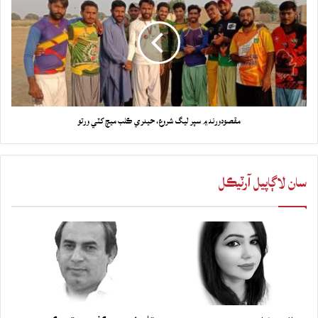
مقصودورند ۾ سپر ليگ شروع، حيدري ڪلب ميچ کٽي ورتو
سان لاڳاپيل آرٽيڪل