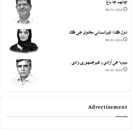
چانهه جا باغ
08-03-2024
ناول ڪتا: غيرانساني مخلوق جي ڪٿا
08-03-2024
ميڊيا جي آزادي ۽ غيرجمھوري وادي
06-03-2024
Advertisement