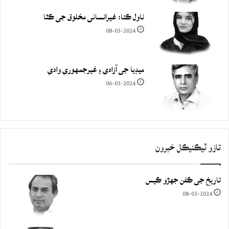
ناول ڪتا: غيرانساني مخلوق جي ڪٿا
08-03-2024
ميڊيا جي آزادي ۽ غيرجمھوري وادي
06-03-2024
تازو ٽيڪنيڪل خبرون
تاريخ جي ڪفن جھڙو ڪيس
08-03-2024