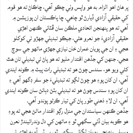
پر هاڻ اهو الزام به هو واپس وٺي چڪو آهي، ڇاڪاڻ ته هو قوم
کي حقيقي آزادي ڏيارڻ ٿو چاهي. ڇا پاڪستان ان پوزيشن ۾
آهي ته هو پنهنجن اتحادي ملڪن سان ڦٽائي ڪنهن اهڙي
حقيقي آزاديءَ جو نعرو هڻي، جيڪو تبديلي جهڙو ئي کوکلو
هجي ۽ ان جي پويان عمران خان نيازي جهڙي ماڻهو جي سوچ
هجي. جنهن کي جڏهن اقتدار مليو ته هو پاڻ ئي تبديلي تان هٿ
کڻي ويو هو، سندس چوڻ هو ته تبديلي رات پيٽ ۾ ڪونه ايندي
آهي، ان کان پوءِ هو چوڻ لڳو ته تبديليءَ جو سفر ڊگهو آهي ۽
ان کان پوءِ سندس چوڻ هو ته تبديلي بٽڻ دٻائڻ سان ڪونه ايندي
آهي، ان لاءِ ذهني طور پاڻ کي تيار ڪرڻو پوندو آهي.
جڏهن ڪنهن سياستدان جي منزل رڳو اقتدار ماڻڻ هجي ته پوءِ
هو ڪوبه بيان ڏئي سگهي ٿو ۽ ماڻهن کي دل وندرائيندڙ نعرن
وسيلي پنهنجي پويان لڳائي سگهي ٿو. پي ٽي آءِ به اهڙي ئي