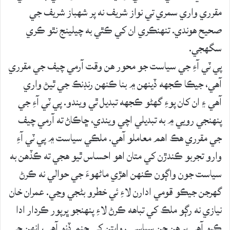
مقرري واري سمري تي نواز شريف نه پر شهباز شريف جي
صحيح هوندي. تنهنڪري ان کي ڪٿي به چيلينج نٿو ڪري
سگهجي.
پي ٽي آءِ جي سياست جو محور هن وقت آرمي چيف جي مقرري
آهي، جيڪا ڪجهه ڏينهن ۾ بنا ڪنهن رنڊنڪ جي ٿيڻ واري
آهي ۽ ان کان پوءِ گهڻو ڪجهه تبديل ٿي ويندو. پي ٽي آءِ جي
پنهنجي رويي ۾ به تبديلي اچي ويندي، ڇاڪاڻ ته آرمي چيف
جي مقرري هڪ اهم معاملو آهي. ملڪي سياست ۾ پي ٽي آءِ
وارو تجربو ڪندڙن کي متان اهو احساس ٿيو هجي ته ڪڏهن به
سياست جون واڳون ڪنهن اهڙي ماڻهوءَ جي حوالي نه ڪرڻ
گهرجن جيڪو قومي ادارن لاءِ ئي خطرو بڻجي وڃي. عمران خان
نيازي نه رڳو ملڪ کي تباهه ڪرڻ لاءِ پنهنجو ڀرپور ڪردار ادا
ڪيو آهي پر هن جن سياسي روايتن کي جنم ڏنو آهي، انهن جي