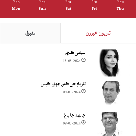
30
29
31
31
28
℃
℃
℃
℃
℃
Mon
Sun
Sat
Fri
Thu
تازيون خبرون
مقبول
سيلفي ڪلچر
13-05-2024
تاريخ جي ڪفن جھڙو ڪيس
08-03-2024
چانهه جا باغ
08-03-2024