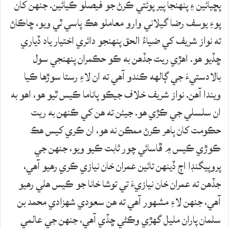
پڇيائين ۽ پنهنجا پير پوئتي ڪرڻ جو فيصلو ڪيائين. جنهن کان
پوءِ يوسف رضا گيلاني وارو معاملو هڪ پاسي ٿي ويو، ڇاڪاڻ
ته نواز شريف کي ضياءُ الحق پنهنجو دائري اختيار ياد ڏياري
ڇڏيو هو. اهڙي ريت جڏهن به ڪو حڪمران پنهنجي سول
بالادستيءَ جي ڳالهه ڪندو آهي ته ان لاءِ رستا سوڙها ڪيا
ويندا آهن. نواز شريف خلاف جيڪو پاناما ڪيس ٿيو هو، اهو به
ان سلسلي جي ڪڙي هو. جيئن ته هن کي ڪنهن به ريت
حڪومت کان ٻاهر ڪرڻ ممڪن نه هو، ان ڪري کيس هڪ
ڪوڙي ڪيس ۾ ڦاسائي چور ثابت ڪيو ويو، جنهن جي
پروپيگنڊا اڄ ڏينهن تائين عمران خان نيازي ڪري رهيو آهي،
جڏهن ته عمران خان نيازيءَ تي توشا خانا جو ڪيس هلي رهيو
آهي، جنهن لاءِ مشهور آهي ته هن سعودي شهزادي محمد بن
سلمان پاران مليل گهڙي وڪڻي ڇڏي آهي، جنهن جي عالمي