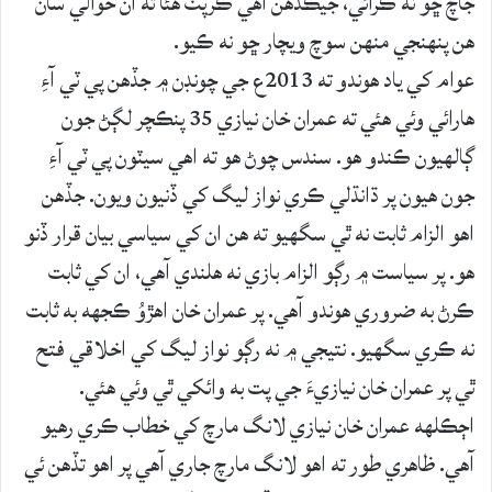
جاچ ڇو نه ڪرائي، جيڪڏهن اهي ڪرپٽ هئا ته ان حوالي سان
هن پنهنجي منهن سوچ ويچار ڇو نه ڪيو.
عوام کي ياد هوندو ته 2013ع جي چونڊن ۾ جڏهن پي ٽي آءِ
هارائي وئي هئي ته عمران خان نيازي 35 پنڪچر لڳڻ جون
ڳالهيون ڪندو هو. سندس چوڻ هو ته اهي سيٽون پي ٽي آءِ
جون هيون پر ڌانڌلي ڪري نواز ليگ کي ڏنيون ويون. جڏهن
اهو الزام ثابت نه ٿي سگهيو ته هن ان کي سياسي بيان قرار ڏنو
هو. پر سياست ۾ رڳو الزام بازي نه هلندي آهي، ان کي ثابت
ڪرڻ به ضروري هوندو آهي. پر عمران خان اهڙوُ ڪجهه به ثابت
نه ڪري سگهيو. نتيجي ۾ نه رڳو نواز ليگ کي اخلاقي فتح
ٿي پر عمران خان نيازيءَ جي پت به وائکي ٿي وئي هئي.
اڄڪلهه عمران خان نيازي لانگ مارچ کي خطاب ڪري رهيو
آهي. ظاهري طور ته اهو لانگ مارچ جاري آهي پر اهو تڏهن ئي