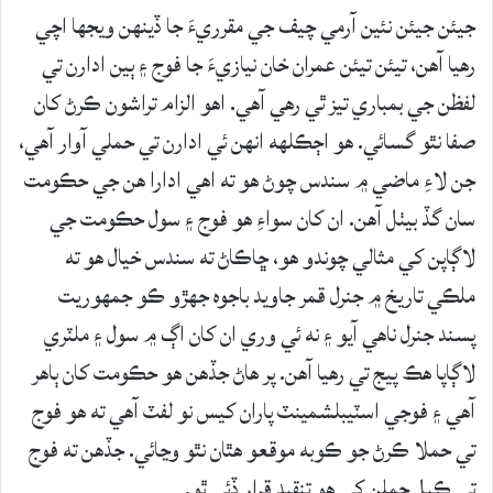
جيئن جيئن نئين آرمي چيف جي مقرريءَ جا ڏينهن ويجها اچي
رهيا آهن، تيئن تيئن عمران خان نيازيءَ جا فوج ۽ ٻين ادارن تي
لفظن جي بمباري تيز ٿي رهي آهي. اهو الزام تراشون ڪرڻ کان
صفا نٿو گسائي. هو اڄڪلهه انهن ئي ادارن تي حملي آوار آهي،
جن لاءِ ماضي ۾ سندس چوڻ هو ته اهي ادارا هن جي حڪومت
سان گڏ بيٺل آهن. ان کان سواءِ هو فوج ۽ سول حڪومت جي
لاڳاپن کي مثالي چوندو هو، ڇاڪاڻ ته سندس خيال هو ته
ملڪي تاريخ ۾ جنرل قمر جاويد باجوه جهڙو ڪو جمهوريت
پسند جنرل ناهي آيو ۽ نه ئي وري ان کان اڳ ۾ سول ۽ ملٽري
لاڳاپا هڪ پيج تي رهيا آهن. پر هاڻ جڏهن هو حڪومت کان ٻاهر
آهي ۽ فوجي اسٽيبلشمينٽ پاران کيس نو لفٽ آهي ته هو فوج
تي حملا ڪرڻ جو ڪوبه موقعو هٿان نٿو وڃائي. جڏهن ته فوج
تي ڪيل حملن کي هو تنقيد قرار ڏئي ٿو.