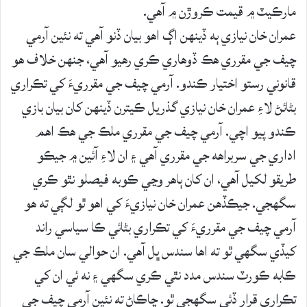
مارڪيٽ ۾ قيمت ڪروڙن ۾ آهي.
عمران خان نيازي ٻه ڏينهن اڳ اهو بيان ڏنو آهي ته نئين آرمي
چيف جي مقرري هڪ ڏوهاري ڪري رهيو آهي، جنهن خلاف هو
قانوني رستو اختيار ڪندو. آرمي چيف جي مقرريءَ کي تڪراري
بڻائڻ لاءِ عمران خان نيازي گذريل ڪيترن ڏينهن کان بيان بازي
ڪندو پيو اچي. آرمي چيف جي مقرري ملڪ جي هڪ اهم
اداري جي سربراهه جي مقرري آهي ۽ ان لاءِ آئين ۾ جيڪو
طريقو لکيل آهي، ان کان ٻاهر وڃي ڪوبه فيصلو نٿو ڪري
سگهجي. جيڪڏهن عمران خان نيازيءَ کي اهو ٿو لڳي ته هو
آرمي چيف جي مقرريءَ کي تڪراري بڻائي ڪا سياسي راند
کيڏي سگهي ٿو ته اها سندس ڀل آهي. ان حوالي سان ملڪ جي
ڪابه ڪورٽ سندس مدد نٿي ڪري سگهي ۽ نه ئي ان کي
تڪراري قرار ڏئي سگهجي ٿو. ڇاڪاڻ ته نئين آرمي چيف جي