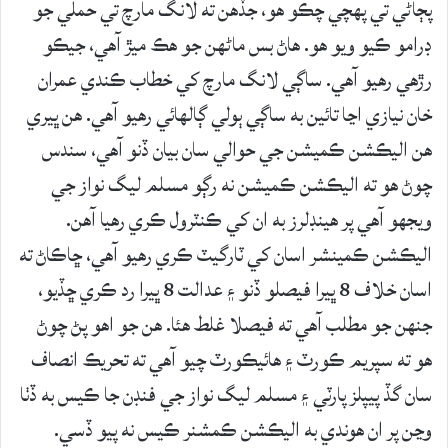
پڄاڻي تي پهچي چڪو هو، جڏهن ته لانگ مارچ تي حملي جو
ڊرامو ڪيو ويو هو. هاڻ بس ماڻهن جو هڪ ميڙ آهي، جيڪو
رڙهي رهيو آهي. ساڳي لانگ مارچ کي خطاب ڪندي عمران
خان نيازي اڃا تائين به ساڳي ٻولي ڳالهائي رهيو آهي. هن ڀيري
هن اليڪشن ڪميشن جي حوالي سان بيان ڏنو آهي، سندس
چوڻ هو ته اليڪشن ڪميشن نه رڳو مسلم ليگ نواز جي
ويجهو آهي پر هينڊلرز به ان کي ڪنٽرول ڪري رهيا آهن.
اليڪشن ڪمينشر اسان کي ٽارگيٽ ڪري رهيو آهي، ڇاڪاڻ ته
اسان خلاف 8 ڀيرا فيصلو ڏنو ۽ عدالت 8 ڀيرا رد ڪري ڇڏيو،
جنهن جو مطلب آهي ته فيصلا غلط هئا. هن جو اهو پڻ چوڻ
هو ته سپريم ڪورٽ ۽ هائيڪورٽ چيو آهي ته تحريڪ انصاف
سان گڏ پيپلز پارٽي ۽ مسلم ليگ نواز جي فنڊن جا ڪيس به ڏٺا
وڃن پر ان هوندي به اليڪشن ڪمشنر ڪيس نه پيو ڏسي.