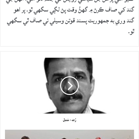
گند کي صاف ڪرڻ ۾ گهڻُ وقت پڻ لڳي سگهي ٿو. پر اهو
گند وري به جمهوريت پسند قوتن وسيلي ئي صاف ٿي سگهي
ٿو.
رُت - مَنڊل