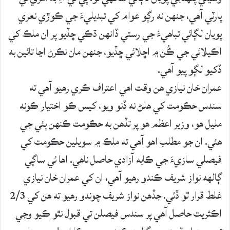
پارٽي آهي، جنهن نه رڳو عوام کي تبديليءَ جي ڪوڙي نعري
پويان لڳائي تباهيءَ جي رستي ڏانهن ڌڪي ڇڏيو پر ان ملڪ کي
اڪيلائي جي ڪُن ۾ اڇلائي ڇڏيو، جنهن مان نڪرڻ اڃا تائين به
ڏکيو لڳو پيو آهي.
عمران خان نيازي هن وقت اهي اعتراف ڪري رهيو آهي ته
سندس حڪومت کي هلڻ نه ڏنو ويو، کيس ڪو اختيار ڪونه
مليل هو، وزير اعظم هو پر تڏهن به حڪومت ڪنهن ٻئي جي
هئي. ان جو مطلب اهو آهي ته ملڪ ۾ سويلين حڪومت کي
فيصلي سازيءَ جي ڪابه آزادي حاصل ناهي. اها ئي ساڳي
ڳالهه نواز شريف ڪندو رهيو آهي، ان کي عمران خان نيازي
غلط قرار ٿو ڏئي. جڏهن نواز شريف چوندو رهيو ته هن کي 2/3
اڪثريت حاصل آهي پر سندس فيصلن تي قبول نٿو ڪيو وڃي