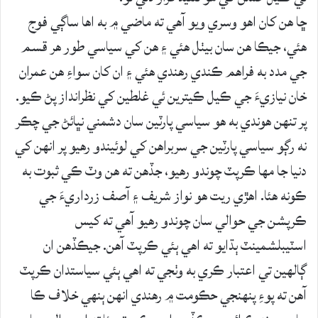
ڇا هن کان اهو وسري ويو آهي ته ماضي ۾ به اها ساڳي فوج
هئي، جيڪا هن سان بيٺل هئي ۽ هن کي سياسي طور هر قسم
جي مدد به فراهم ڪندي رهندي هئي ۽ ان کان سواءِ هن عمران
خان نيازيءَ جي ڪيل ڪيترين ئي غلطين کي نظرانداز پڻ ڪيو.
پر تنهن هوندي به هو سياسي پارٽين سان دشمني نڀائڻ جي چڪر
نه رڳو سياسي پارٽين جي سربراهن کي لوئيندو رهيو پر انهن کي
دنيا جا مها ڪرپٽ چوندو رهيو، جڏهن ته هن وٽ ڪي ثبوت به
ڪونه هئا. اهڙي ريت هو نواز شريف ۽ آصف زرداريءَ جي
ڪرپشن جي حوالي سان چوندو رهيو آهي ته کيس
اسٽيبلشمينٽ ٻڌايو ته اهي ٻئي ڪرپٽ آهن. جيڪڏهن ان
ڳالهين تي اعتبار ڪري به وٺجي ته اهي ٻئي سياستدان ڪرپٽ
آهن ته پوءِ پنهنجي حڪومت ۾ رهندي انهن ٻنهي خلاف ڪا