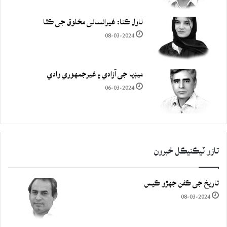
ناول ڪتا: غيرانساني مخلوق جي ڪٿا
08-03-2024
ميڊيا جي آزادي ۽ غيرجمھوري وادي
06-03-2024
تازو ٽيڪنيڪل خبرون
تاريخ جي ڪفن جھڙو ڪيس
08-03-2024