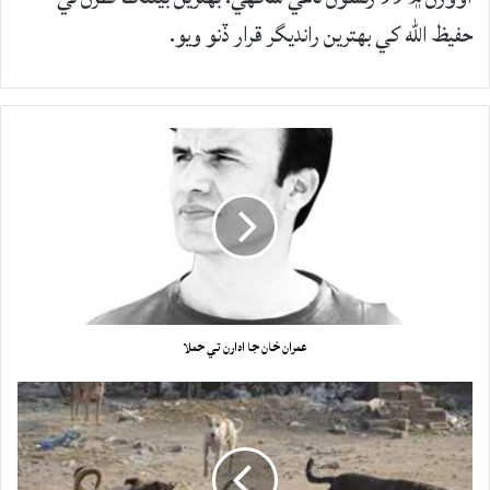
حفيظ الله کي بهترين رانديگر قرار ڏنو ويو.
عمران خان جا ادارن تي حملا