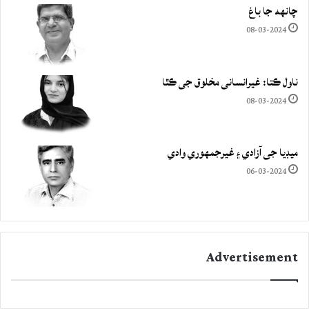
چانهه جا باغ
08-03-2024
ناول ڪتا: غيرانساني مخلوق جي ڪٿا
08-03-2024
ميڊيا جي آزادي ۽ غيرجمھوري وادي
06-03-2024
Advertisement