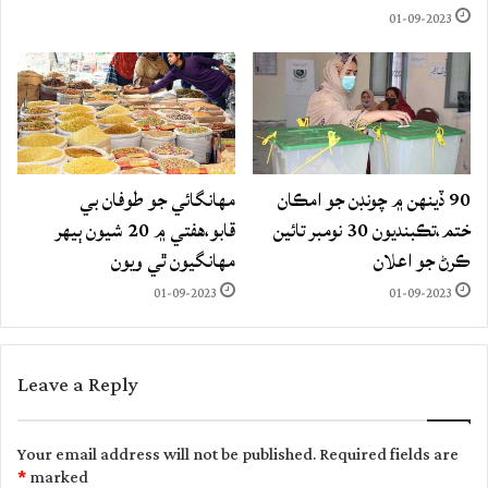
01-09-2023
90 ڏينهن ۾ چونڊن جو امڪان
مهانگائي جو طوفان بي
ختم،تڪبنديون 30 نومبر تائين
قابو،هفتي ۾ 20 شيون ٻيهر
ڪرڻ جو اعلان
مهانگيون ٿي ويون
01-09-2023
01-09-2023
Leave a Reply
Your email address will not be published.
Required fields are
*
marked