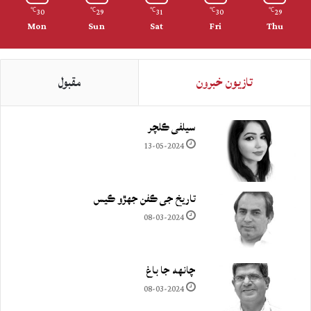
30
29
31
30
29
℃
℃
℃
℃
℃
Mon
Sun
Sat
Fri
Thu
تازيون خبرون
مقبول
سيلفي ڪلچر
13-05-2024
تاريخ جي ڪفن جھڙو ڪيس
08-03-2024
چانهه جا باغ
08-03-2024