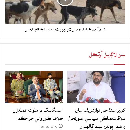
ٽنڊي آدم ۾ ڪتا مار مهم بي لاڀ،ٻن ٻارڙن سميت وڌيڪ 5 ڄڻا زخمي
سان لاڳاپيل آرٽيڪل
گورنر سنڌ جي نوازشريف سان
اسمگلنگ ۾ ملوث عملدارن
ملاقات،ملڪي سياسي صورتحال
خلاف ڪارروائي جو حڪم
۽ عام چونڊن بابت ڳالهيون
01-09-2023