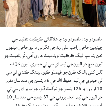
مقصودو رند: مقصودو رند ۾ علائقائي ڪرڪيٽ تنظيم جي
چيئرمين حاجي راحب علي رند جي نگراني ۾ ٻيو حاجي مينھون
خان رند سپر ليگ ڪرڪيٽ ٽورنامينٽ جاري آهي، ٽُورنامينٽ جو
ٽيون ميچ حر اليون جي ٽيم اي سي ٽي حيدري اليون خلاف
ٽاس کٽي بالنگ ڪرڻ جو فيصلو ڪيو. بيٽنگ ڪندي اي سي
ٽي حيدري جي ٽيم حفيظ الله جي 56 رنسن جي مدد سان مقرر
10 اوورن ۾ 136 رنسن جو ٽارگيٽ ڏنو. جواب ۾ اي سي ٽي
حر اليون جي ٽيم امجد بروهي جي 37 رنسن جي مدد سان 10
اوورن ۾ 99 رنسون ٺاهي سگهي. بهترين بيٽنگ ڪرڻ تي