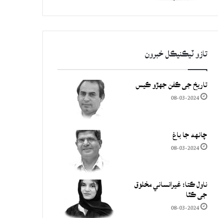
تازو ٽيڪنيڪل خبرون
تاريخ جي ڪفن جھڙو ڪيس
08-03-2024
چانهه جا باغ
08-03-2024
ناول ڪتا: غيرانساني مخلوق
جي ڪٿا
08-03-2024