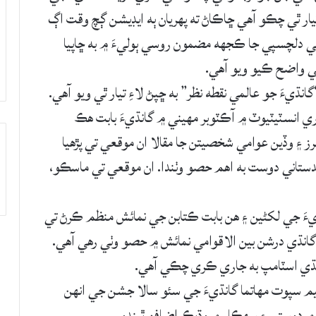
ار ٿي چڪو آهي ڇاڪاڻ ته پهريان ٻه ايڊيشن ڳچ وقت اڳ
ي دلچسپي جا ڪجهه مضمون روسي ٻوليءَ ۾ به ڇاپيا
ي واضح ڪيو ويو آهي.
يءَ جو عالمي نقطه نظر” به ڇپڻ لاءِ تيار ٿي ويو آهي.
 انسٽيٽيوٽ ۾ آڪٽوبر مهيني ۾ گانڌيءَ بابت هڪ
 ۽ وڏين عوامي شخصيتن جا مقالا ان موقعي تي پڙهيا
ندستاني دوست به اهم حصو وٺندا. ان موقعي تي ماسڪو،
نڌيءَ جي لکڻين ۽ هن بابت ڪتابن جي نمائش منظم ڪرڻ تي
گانڌي درشن بين الاقوامي نمائش ۾ حصو وٺي رهي آهي.
ڌي اسٽامپ به جاري ڪري چڪي آهي.
م سپوت مهاتما گانڌيءَ جي سئو سالا جشن جي انهن
 ۾ دوستي ۽ سهڪار ۾ وڌيڪ اضافو ٿيندو.