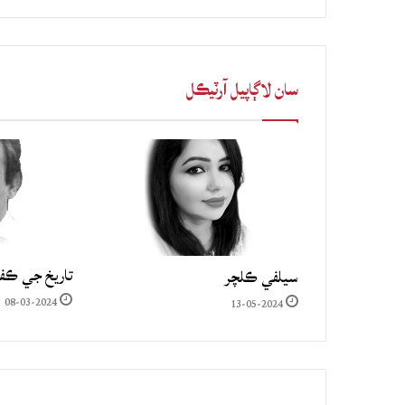
سان لاڳاپيل آرٽيڪل
تاريخ جي ڪف
سيلفي ڪلچر
08-03-2024
13-05-2024