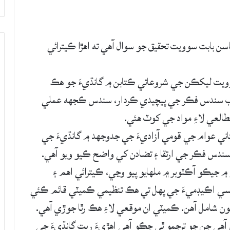
ن بابت سوويت تحقيق جو سوال آهي ته اهڙا ڪيترائي
سوويت ليکڪن جي شروعاتي ڪتابن ۾ گانڌيءَ جو هڪ
 سبب سندس فڪر جي پيچيدي ڪردار، سندس ڪجهه عملي
العي لاءِ مواد جي کوٽ هئي.
اني عوام جي قومي آزاديءَ جي جدوجهد ۾ گانڌيءَ جي
ندس فڪر جي ارتقا ۽ تضادن کي واضح ڪيو ويو آهي.
جيڪو آڪٽوبر ۾ ملهايو پيو وڃي، ڪيترائي اهم ۽
نسي اڪيڊميءَ جي پهل تي هڪ تنظيمي ڪميٽي قائم ڪئي
ن شامل آهن. ڪميٽي ان موقعي لاءِ هڪ رٿا جوڙي آهي.
 آهي جن جو ترجمو ٿي چڪو آهي اهڙيءَ ريت گانڌيءَ جي