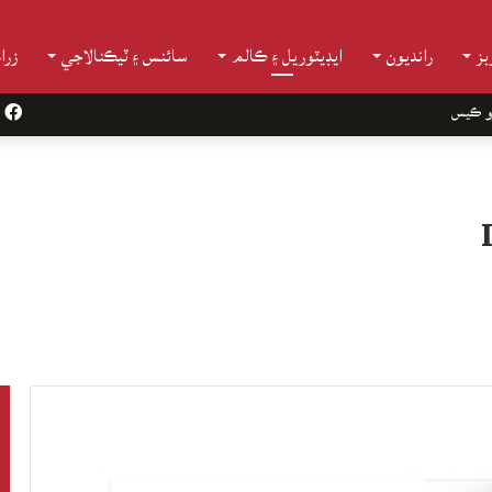
ز
رانديون
ايڊيٽوريل ۽ ڪالم
سائنس ۽ ٽيڪنالاجي
زرا
و ڪيس
k