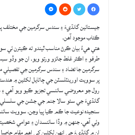
Messenger
Reddit
Twitter
Facebook
جيستائين گانڌيءَ ۽ سندس سرگرمين جي مختلف پاس
ڪتاب موجود آهن.
هتي هيءُ بيان ڪرڻ مناسب ٿيندو ته ڪيترن ئي 
طرفو ۽ اڪثر غلط جائزو ورتو ويو. ان جو وڏو
سرگرمين جا تضاد ۽ سندس سرگرمين جي تفصيلي مط
پر سوويت اورينٽلسٽن جي ڄاڻايل لکڻين ۾ هندست
رول جو معروضي سائنسي تجزيو ڪيو ويو آهي ۽ س
گانڌيءَ جي سئو سالا جنم جي جشن جي سلسلي ۾ 
سنجيده نوعيت جا ڪم ڪيا پيا وڃن. سوويت سائ
وئي آهي. جنهن ۾ وڏا سائنسدان ۽ عوامي شخصيتو
ان ۾ گانڌيءَ جي انهن لکڻين کي اهم مقام حاصل