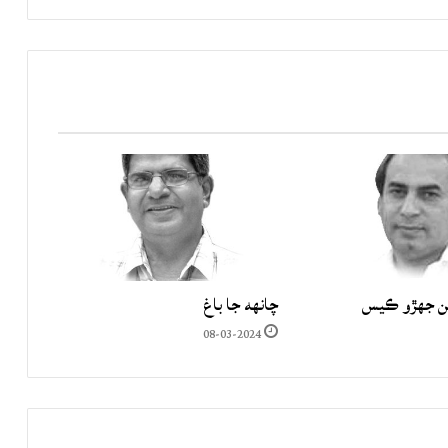
ن جھڙو ڪيس
چانهه جا باغ
08-03-2024