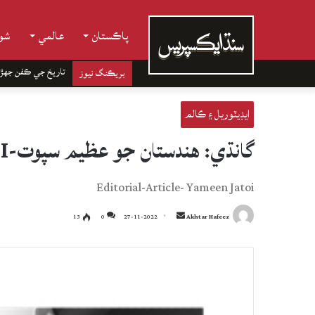
پاڪستان
عالمي
شوب
تاريخ جي ڪفن جھڙ
بريڪنگ نيوز
ايڊيٽوريل ۽ ڪالم
گانڌي: هندستان جو عظيم سپوت-II
Editorial-Article- Yameen Jatoi
Send
13
0
27-11-2022
Akhtar Hafeez
an
email