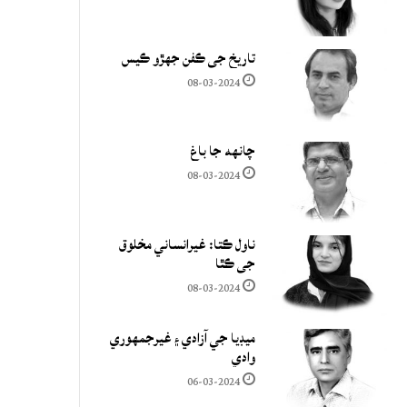
تاريخ جي ڪفن جھڙو ڪيس
08-03-2024
چانهه جا باغ
08-03-2024
ناول ڪتا: غيرانساني مخلوق
جي ڪٿا
08-03-2024
ميڊيا جي آزادي ۽ غيرجمھوري
وادي
06-03-2024