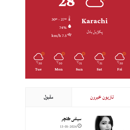
28
Karachi
30º - 27º
74%
پکڙيل بادل
7.5 km/h
30
30
31
31
30
℃
℃
℃
℃
℃
Tue
Mon
Sun
Sat
Fri
تازيون خبرون
مقبول
سيلفي ڪلچر
13-05-2024