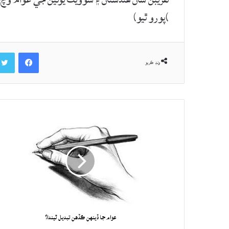
)پورو ٿيو)
Facebook
ونڊ ڪريو
عوام جا ڏينهن ڪڏهن تبديل ٿيندا؟