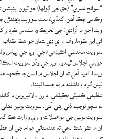
“سوانح عمري” (حق جي ڳولها) جو ٽيون ايڊيشن تي
وڪامي چڪا آهن، گانڌيءَ بابت سوويت پڙهندڙن ج
ويندا جن ۾ آزاديءَ جي تحريڪ ۾ سندس ڪردار ک
اي اين ڪوماروف ۽ اي ڊي لتمان جو هڪ ڪتاب “گانڌ
سوويت سائنسي اڪيڊميءَ جي اوڀر جي اڀياس واري
جوبلي اجلاس ٿيندو. اوڀر جي وڏن سوويت اسڪالرز
ويندا. اميد آهي ته ان اجلاس ۾ اسان جا ڪجهه ه
لينن گراڊ ۽ تاشقند ۾ به جلسا ٿيندا.
تنظيمي ڪميٽي تحقيقاتي ادارن ۽ لائبريرين ۾ گا
به سڄو توجهه ڏئي رهي آهي. سوويت يونين دهلي 
سوويت يونين جي مواصلات واري وزارت هڪ گان
ان ۾ ڪو شڪ ناهي ته هندستاني عوام جي ان عظي
تقريبن سان هندستان ۽ سوويت يونين جي عوام وچ