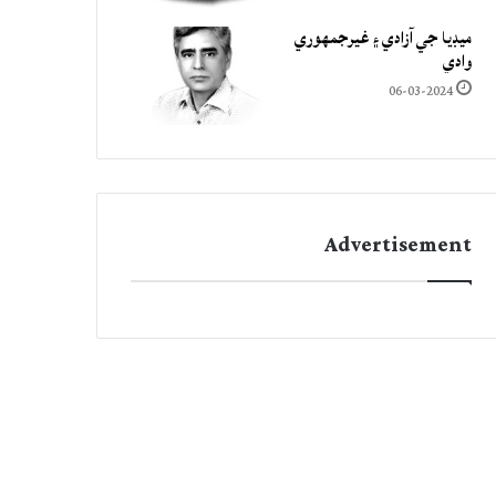
ميڊيا جي آزادي ۽ غيرجمھوري
وادي
06-03-2024
Advertisement