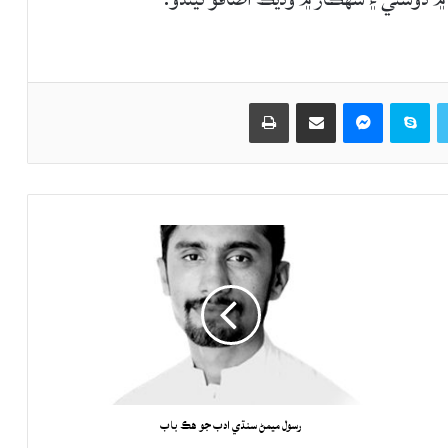
Twitter
Skype
Messenger
حصيداري ڪريو اي ميل ذريعي
اپيو
رسول ميمڻ سنڌي ادب جو هڪ باب