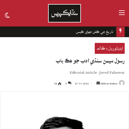
مينيو
tch
kin
چانهه جا باغ
ايڊيٽوريل ۽ ڪالم
رسول ميمڻ سنڌي ادب جو هڪ باب
Editorial-Article -Javed Pahnwar
18
0
27-11-2022
Send
Akhtar Hafeez
an
email