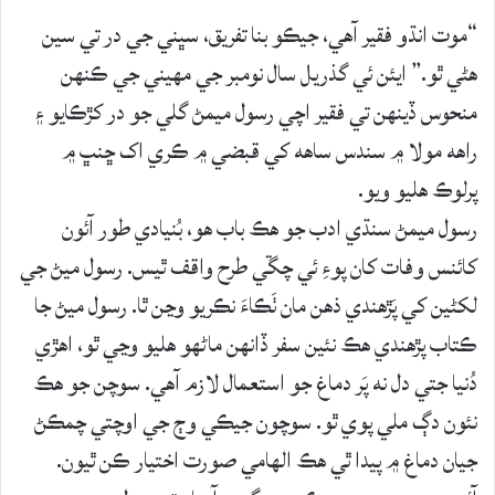
“موت انڌو فقير آهي، جيڪو بنا تفريق، سڀني جي در تي سين
هڻي ٿو.” ايئن ئي گذريل سال نومبر جي مهيني جي ڪنهن
منحوس ڏينهن تي فقير اچي رسول ميمڻ گلي جو در کڙڪايو ۽
راهه مولا ۾ سندس ساهه کي قبضي ۾ ڪري اک ڇنڀ ۾
پرلوڪ هليو ويو.
رسول ميمڻ سنڌي ادب جو هڪ باب هو، بُنيادي طور آئون
کائنس وفات کان پوءِ ئي چڱي طرح واقف ٿيس. رسول ميڻ جي
لکڻين کي پَڙهندي ذهن مان ٺَڪاءَ نڪريو وڃن ٿا. رسول ميڻ جا
ڪتاب پڙهندي هڪ نئين سفر ڏانهن ماڻهو هليو وڃي ٿو، اهڙي
دُنيا جتي دل نه پَر دماغ جو استعمال لازم آهي. سوچن جو هڪ
نئون دڳ ملي پوي ٿو. سوچون جيڪي وڄ جي اوچتي چمڪڻ
جيان دماغ ۾ پيدا ٿي هڪ الهامي صورت اختيار ڪن ٿيون.