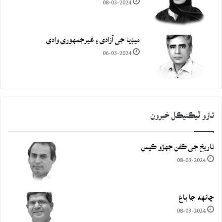
08-03-2024
ميڊيا جي آزادي ۽ غيرجمھوري وادي
06-03-2024
تازو ٽيڪنيڪل خبرون
تاريخ جي ڪفن جھڙو ڪيس
08-03-2024
چانهه جا باغ
08-03-2024