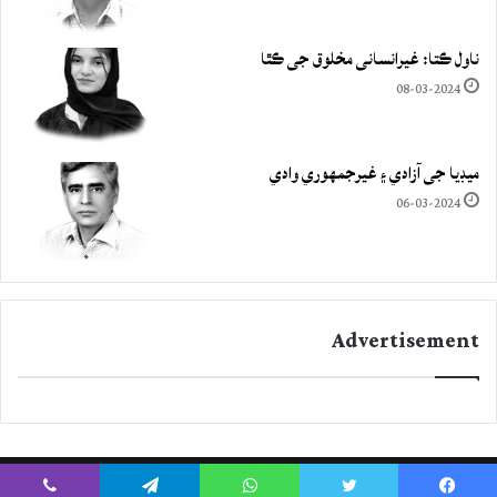
ناول ڪتا: غيرانساني مخلوق جي ڪٿا
08-03-2024
ميڊيا جي آزادي ۽ غيرجمھوري وادي
06-03-2024
Advertisement