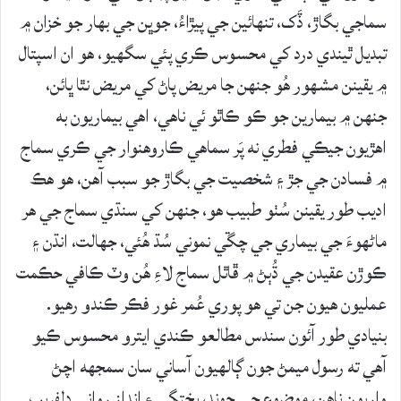
سماجي بگاڙ، ڏَک، تنهائين جي پيڙاءُ، جوڀن جي بهار جو خزان ۾
تبديل ٿيندي درد کي محسوس ڪري پئي سگهيو، هو ان اسپتال
۾ يقينن مشهور هُو جنهن جا مريض پاڻ کي مريض نٿا ڀائن،
جنهن ۾ بيمارين جو ڪو ڪاٿو ئي ناهي، اهي بيماريون به
اهڙيون جيڪي فطري نه پَر سماهي ڪاروهنوار جي ڪري سماج
۾ فسادن جي جڙ ۽ شخصيت جي بگاڙ جو سبب آهن، هو هڪ
اديب طور يقينن سُٺو طبيب هو، جنهن کي سنڌي سماج جي هر
ماڻهوءَ جي بيماري جي چڱي نموني سُڌ هُئي، جهالت، انڌن ۽
ڪوڙن عقيدن جي ڌُٻڻ ۾ ڦاٿل سماج لاءِ هُن وٽ ڪافي حڪمت
عمليون هيون جن تي هو پوري عُمر غور فڪر ڪندو رهيو.
بنيادي طور آئون سندس مطالعو ڪندي ايترو محسوس ڪيو
آهي ته رسول ميمڻ جون ڳالهيون آساني سان سمجهه اچڻ
واريون ناهن، موضوع جي چونڊ، پختگي ۽ انداز رواني دلفريب