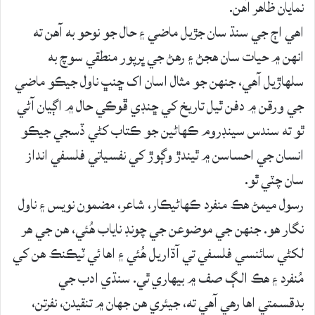
نمايان ظاهر آهن.
اهي اڄ جي سنڌ سان جڙيل ماضي ۽ حال جو نوحو به آهن ته
انهن ۾ حيات سان هجڻ ۽ رهڻ جي ڀرپور منطقي سوچ به
سلهاڙيل آهي، جنهن جو مثال اسان اک ڇنڀ ناول جيڪو ماضي
جي ورقن ۾ دفن ٿيل تاريخ کي ڇنڊي ڦوڪي حال ۾ اڳيان آڻي
ٿو ته سندس سينڊروم ڪهاڻين جو ڪتاب کڻي ڏسجي جيڪو
انسان جي احساسن ۾ ٿيندڙ وڳوڙ کي نفسياتي فلسفي انداز
سان چٽي ٿو.
رسول ميمڻ هڪ منفرد ڪهاڻيڪار، شاعر، مضمون نويس ۽ ناول
نگار هو. جنهن جي موضوعن جي چونڊ ناياب هُئي، هن جي هر
لکڻي سائنسي فلسفي تي آڌاريل هُئي ۽ اها ئي ٽيڪنڪ هن کي
مُنفرد ۽ هڪ الڳ صف ۾ بيهاري ٿي. سنڌي ادب جي
بدقسمتي اها رهي آهي ته، جيئري هن جهان ۾ تنقيدن، نفرتن،