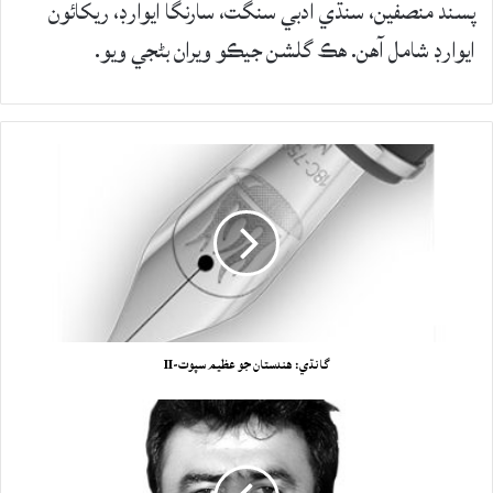
پسند منصفين، سنڌي ادبي سنگت، سارنگا ايوارڊ، ريکائون
ايوارڊ شامل آهن. هڪ گلشن جيڪو ويران بڻجي ويو.
گانڌي: هندستان جو عظيم سپوت-II