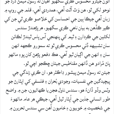
آئون جيترو محسوس ڪري سگهيو آهيان ته رسول ميمڻ درد جو
نوحو لکي ٿو، هن وَٽ آٿت آهي، همدردي آهي، قلم جي روپ ۾
زبان آهي جيڪا ٻين جي احساسن کي خلاصو ڪري ٿي جن کي
ڪير ڪڏهن به بيان ناهي ڪري سگهيو. هر پڙهندڙ سندس
لکڻين جي ڪردارن ۽ ٿيم کي پنهنجي آس پاس ٿيندڙ لڪائن
سان تشبيهه ڏئي محسوس ڪري ٿو ته سمورو ڪجهه انهن
سان ۽ انهن جي اڳيان ٿيو آهي. هڪ دفعو پڙهڻ کان پوءِ ماڻهو
پاڻ مُرادو هن ڏانهن مقناطيس جيئان ڇڪجو اچي ٿو.
جيئن ته رسول ميمڻ پيشور ڊاڪٽر هو، ان ڪري زندگي جي
پيچيدگين جي نفسيات، وجودي بُحران ۽ فلسفي کي اپٽارڻ جو
وٽس وڏو ڏانءُ هو، سندس ناول هجن يا ڪھاڻيون، جن ۾ واضح
طور انساني جذبن جي اُپٽار ٿيل آهي، جيڪي هر عام ماڻهوءَ
جي شخصيت ۾ خوبيون ۽ خاميون آهن سي سندس تحريرن ۾