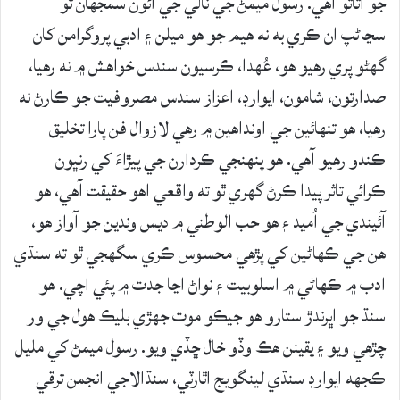
جو اثاثو آهي. رسول ميمڻ جي نالي جي آئون سمجهان ٿو
سڃاڻپ ان ڪري به نه هيم جو هو ميلن ۽ ادبي پروگرامن کان
گهڻو پري رهيو هو، عُهدا، ڪرسيون سندس خواهش ۾ نه رهيا،
صدارتون، شامون، ايوارڊ، اعزاز سندس مصروفيت جو ڪارڻ نه
رهيا، هو تنهائين جي اونداهين ۾ رهي لازوال فن پارا تخليق
ڪندو رهيو آهي. هو پنهنجي ڪردارن جي پيڙاءَ کي رنڀون
ڪرائي تاثر پيدا ڪرڻ گهري ٿو ته واقعي اهو حقيقت آهي، هو
آئيندي جي اُميد ۽ هو حب الوطني ۾ ديس وندين جو آواز هو،
هن جي ڪهاڻين کي پڙهي محسوس ڪري سگهجي ٿو ته سنڌي
ادب ۾ ڪهاڻي ۾ اسلوبيت ۽ نواڻ اڃا جدت ۾ پئي اچي. هو
سنڌ جو اڀرندڙ ستارو هو جيڪو موت جهڙي بليڪ هول جي ور
چڙهي ويو ۽ يقينن هڪ وڏو خال ڇڏي ويو. رسول ميمڻ کي مليل
ڪجهه ايوارڊ سنڌي لينگويج اٿارٽي، سنڌالاجي انجمن ترقي