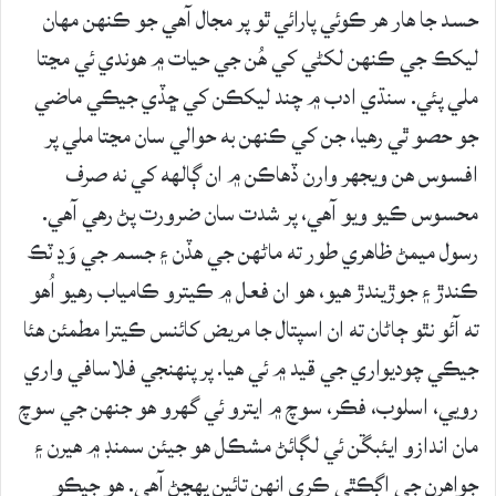
حسد جا هار هر ڪوئي پارائي ٿو پر مجال آهي جو ڪنهن مهان
ليکڪ جي ڪنهن لکڻي کي هُن جي حيات ۾ هوندي ئي مڃتا
ملي پئي. سنڌي ادب ۾ چند ليکڪن کي ڇڏي جيڪي ماضي
جو حصو ٿي رهيا، جن کي ڪنهن به حوالي سان مڃتا ملي پر
افسوس هن ويجهر وارن ڏهاڪن ۾ ان ڳالهه کي نه صرف
محسوس ڪيو ويو آهي، پر شدت سان ضرورت پڻ رهي آهي.
رسول ميمڻ ظاهري طور ته ماڻهن جي هڏن ۽ جسم جي وَڍ ٽڪ
ڪندڙ ۽ جوڙيندڙ هيو، هو ان فعل ۾ ڪيترو ڪامياب رهيو اُهو
ته آئو نٿو ڄاڻان ته ان اسپتال جا مريض کائنس ڪيترا مطمئن هئا
جيڪي چوديواري جي قيد ۾ ئي هيا. پر پنهنجي فلاسافي واري
رويي، اسلوب، فڪر، سوچ ۾ ايترو ئي گهرو هو جنهن جي سوچ
مان اندازو ايئبڱن ئي لڳائڻ مشڪل هو جيئن سمنڊ ۾ هيرن ۽
جواهرن جي اڳڪٿي ڪري انهن تائين پهچڻ آهي. هو جيڪو