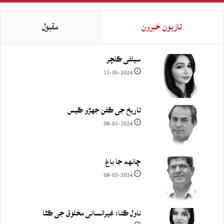
تازيون خبرون
مقبول
سيلفي ڪلچر
13-05-2024
تاريخ جي ڪفن جھڙو ڪيس
08-03-2024
چانهه جا باغ
08-03-2024
ناول ڪتا: غيرانساني مخلوق جي ڪٿا