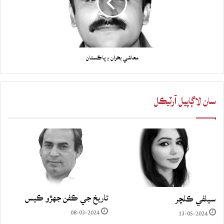
معاشي بحران ۽ پاڪستان
سان لاڳاپيل آرٽيڪل
تاريخ جي ڪفن جھڙو ڪيس
سيلفي ڪلچر
08-03-2024
13-05-2024