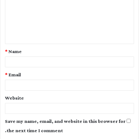
m
m
e
n
t
*
Name
*
*
Email
Website
Save my name, email, and website in this browser for
the next time I comment.