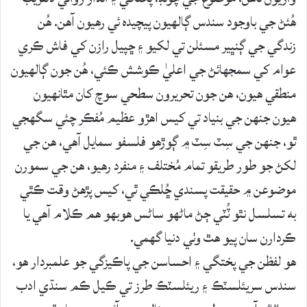
هُئڻ جي باوجود سندس ڳالهيون پيچيده ئي رهيون آهن. هُن
زندگي جي ڳنڀير مسئلن تي لکيو ۽ ڇپيل رازن کي فاش ڪري
عوام کي سمجهائڻ جي اعليٰ ڪوشش ڪئي، هُن جون ڳالهيون
منطقي هيون، هن جون تحريرون سطحي سوچ کان مٿانهيون
هيون جنهن جي بنياد تي کيس اهڙو عظيم مُفڪر چئي سگهجي
ٿو، جنهن جي سِٽ سِٽ ۾ ڳوڙهو فلسفو سمايل آهي، هن جي
لکڻ جو طور طريقو تمام مُختلف ۽ منفرد رهيو، هن جي سمورن
موضوعن ۾ حقيقت پسندي ڇُلڪي ٿي، کيس پڙهڻ وقت ڪٿي
به تسلسل نٿو ٽُٽي ڄڻ ماڻهو ساڻس هوبهو هم ڪلام آهي يا
ڪردارن سان پيو هٿ وٺي دنيا گهمي.
هو لفظن جي پختگي ۽ احساسن جي پاڪيزگي جو علمبردار هو،
سندس سريئلسٽڪ ۽ ريئلسٽڪ طرز تي ڪيل ڪم سنڌي ادب