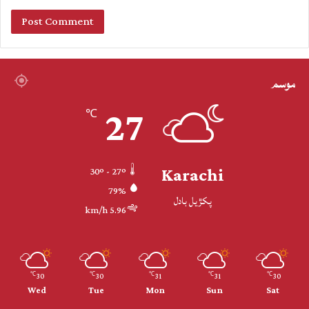
موسم
27
℃
Karachi
30º - 27º
79%
پکڙيل بادل
5.96 km/h
30
30
31
31
30
℃
℃
℃
℃
℃
Wed
Tue
Mon
Sun
Sat