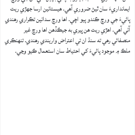
ايمانداريءَ سان ٿيڻ ضروري آهي. هيستائين ارسا جهڙي ريت
پاڻيءَ جي ورڇ ڪندو پيو اچي. اها ورڇ سدائين تڪراري رهندي
آئي آهي. اهڙي ريت هن ڀيري به جيڪڏهن اها ورڇ غير
منصفاڻي رهي ته سنڌ ان تي اعتراض واريندي رهندي. تنهنڪري
ملڪ ۾ موجود پاڻيءَ کي احتياط سان استعمال ڪيو وڃي.