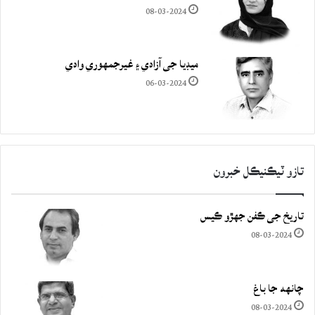
08-03-2024
ميڊيا جي آزادي ۽ غيرجمھوري وادي
06-03-2024
تازو ٽيڪنيڪل خبرون
تاريخ جي ڪفن جھڙو ڪيس
08-03-2024
چانهه جا باغ
08-03-2024