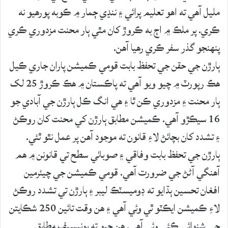
مليل آهي ته اهو تعليم پرائي ۽ ننڍي ڄمار ۾ ڪوبه پورهيو نه
ڪري. پر ملڪ ۾ اڄ به ڪروڙ کان مٿي ٻار محنت مزدوري ڪري
پنهنجو گذر سفر ڪري رهيا آهن.
ٻارڙن جي حقن جي تحفظ بابت قومي ڪميشن پاران جاري ڪيل
هڪ رپورٽ ۾ چيو ويو آهي ته پاڪستان ۾ هڪ ڪروڙ 25 لک
ٻار محنت ۽ مزدوري ڪن ٿا ۽ هي انگ ڪل ٻارڙن جي آبادي جو
16 سيڪڙو آهي. ڪميشن مطابق ٻارڙن کي محنت کان روڪڻ
۽ تشدد کان بچائڻ لاءِ قانون ته موجود آهن پر عمل نٿو ٿئي.
ٻارڙن جي تحفظ بابت وفاقي ۽ صوبائي سطح تي قانونن ۾ هم
آهنگي آڻڻ جي ضرورت آهي. قومي ڪميشن جي چيئرمين
افغان تحسين ٻڌايو ته ڊوميسٽڪ ليبر ۽ ٻارڙن تي تشدد روڪڻ
لاءِ ڪميشن ايڪٽو ٿي وئي آهي ۽ هن وقت تائين 250 شڪايتن
جي شنوائي ڪئي وئي آهي. هن چيو ته يونيسيف مطابق