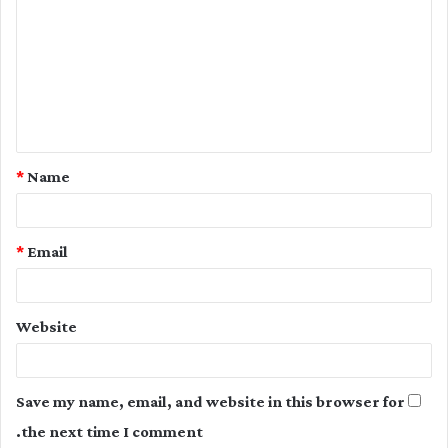
o
m
m
e
n
t
*
Name
*
*
Email
Website
Save my name, email, and website in this browser for
the next time I comment.