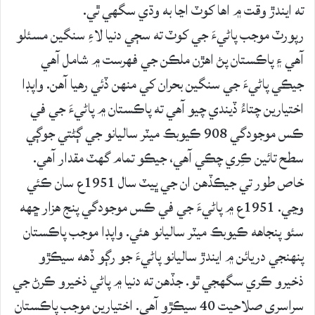
ته ايندڙ وقت ۾ اها کوٽ اڃا به وڌي سگهي ٿي.
رپورٽ موجب پاڻيءَ جي کوٽ ته سڄي دنيا لاءِ سنگين مسئلو
آهي ۽ پاڪستان پڻ اهڙن ملڪن جي فهرست ۾ شامل آهي
جيڪي پاڻيءَ جي سنگين بحران کي منهن ڏئي رهيا آهن. واپڊا
اختيارين چتاءُ ڏيندي چيو آهي ته پاڪستان ۾ پاڻيءَ جي في
ڪس موجودگي 908 ڪيوبڪ ميٽر ساليانو جي ڳڻتي جوڳي
سطح تائين ڪِري چڪي آهي، جيڪو تمام گهٽ مقدار آهي.
خاص طور تي جيڪڏهن ان جي ڀيٽ سال 1951ع سان ڪئي
وڃي. 1951ع ۾ پاڻيءَ جي في ڪس موجودگي پنج هزار ڇهه
سئو پنجاهه ڪيوبڪ ميٽر ساليانو هئي. واپڊا موجب پاڪستان
پنهنجي دريائن ۾ ايندڙ ساليانو پاڻيءَ جو رڳو ڏهه سيڪڙو
ذخيرو ڪري سگهجي ٿو. جڏهن ته دنيا ۾ پاڻي ذخيرو ڪرڻ جي
سراسري صلاحيت 40 سيڪڙو آهي. اختيارين موجب پاڪستان