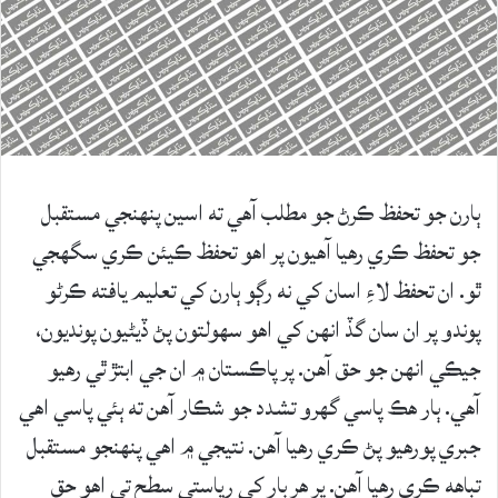
ٻارن جو تحفظ ڪرڻ جو مطلب آهي ته اسين پنهنجي مستقبل
جو تحفظ ڪري رهيا آهيون پر اهو تحفظ ڪيئن ڪري سگهجي
ٿو. ان تحفظ لاءِ اسان کي نه رڳو ٻارن کي تعليم يافته ڪرڻو
پوندو پر ان سان گڏ انهن کي اهو سهولتون پڻ ڏيڻيون پونديون،
جيڪي انهن جو حق آهن. پر پاڪستان ۾ ان جي ابتڙ ٿي رهيو
آهي. ٻار هڪ پاسي گهرو تشدد جو شڪار آهن ته ٻئي پاسي اهي
جبري پورهيو پڻ ڪري رهيا آهن. نتيجي ۾ اهي پنهنجو مستقبل
تباهه ڪري رهيا آهن. پر هر ٻار کي رياستي سطح تي اهو حق