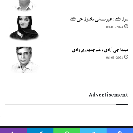
ناول ڪتا: غيرانساني مخلوق جي ڪٿا
08-03-2024
ميڊيا جي آزادي ۽ غيرجمھوري وادي
06-03-2024
Advertisement