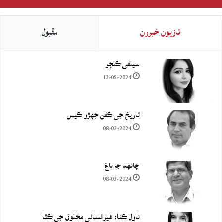
تازيون خبرون
مقبول
سيلفي ڪلچر
13-05-2024
تاريخ جي ڪفن جھڙو ڪيس
08-03-2024
چانهه جا باغ
08-03-2024
ناول ڪتا: غيرانساني مخلوق جي ڪٿا