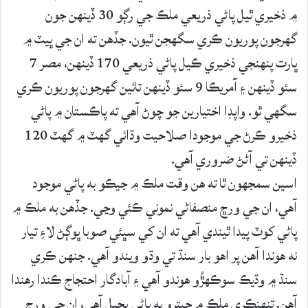
۾ ذخيري ٿيل پاڻي ذريعي ملڪ جي رڳو 30 ڏينهن جون
گهرجون پوريون ڪري سگهجن ٿيون. جڏهن ته ان جي ڀيٽ ۾
ڀارت پنهنجي ذخيري ڪيل پاڻي ذريعي 170 ڏينهن، مصر 7
سئو ڏينهن ۽ آمريڪا 9 سئو ڏينهن تائين گهرجون پوريون ڪري
سگهي ٿو. واپڊا اختيارين جو چوڻ آهي ته پاڪستان ۾ پاڻي
ذخيرو ڪرڻ جي موجودا صلاحيت وڌائي گهٽ ۾ گهٽ 120
ڏينهن تي آڻڻ ضروري آهي.
اسين سمجهون ٿا ته هن وقت ملڪ ۾ جيڪو به پاڻي موجود
آهي، ان جي ورڇ منصفاڻي نموني ڪئي وڃي. جڏهن به ملڪ ۾
پاڻي کوٽ پيدا ٿيندي آهي ته ان کي سڀئي صوبا ڀوڳڻ لاءِ تيار
نه هوندا آهن پر اهو بار سنڌ تي وڌو ويندو آهي. جنهن ڪري
سنڌ ۾ وڌيڪ سوڪهڙُو هوندو آهي ۽ آبادگار احتجاج ڪندا رهندا
آهن. تنهنڪري ملڪ ۾ جيترو به پاڻي بچيل آهي، ان جي ورڇ