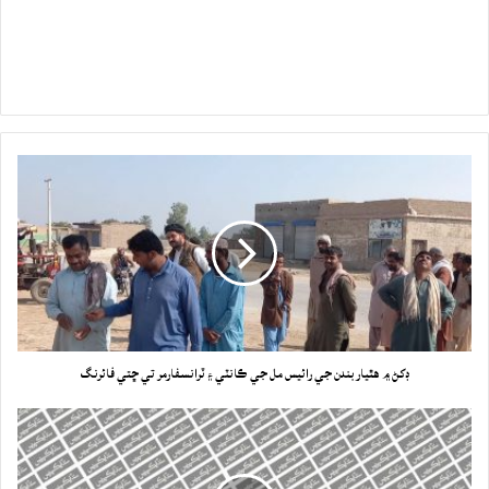
ڊکڻ ۾ هٿياربندن جي رائيس مل جي ڪانٽي ۽ ٽرانسفارمر تي ڇتي فائرنگ