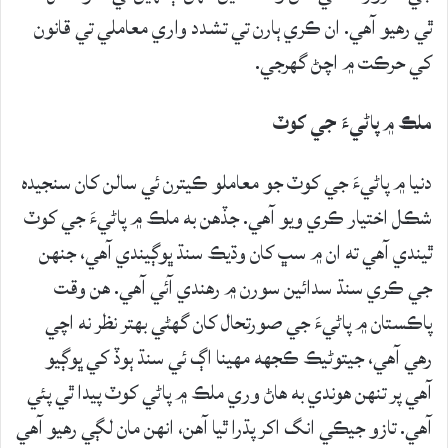
ٿي رهيو آهي. ان ڪري ٻارن تي تشدد واري معاملي تي قانون
کي حرڪت ۾ اچڻ گهرجي.
ملڪ ۾ پاڻيءَ جي کوٽ
دنيا ۾ پاڻيءَ جي کوٽ جو معاملو ڪيترن ئي سالن کان سنجيده
شڪل اختيار ڪري ويو آهي. جڏهن به ملڪ ۾ پاڻيءَ جي کوٽ
ٿيندي آهي ته ان ۾ سڀ کان وڌيڪ سنڌ ڀوڳيندي آهي، جنهن
جي ڪري سنڌ سدائين سورن ۾ رهندي آئي آهي. هن وقت
پاڪستان ۾ پاڻيءَ جي صورتحال کان گهڻي بهتر نظر نه اچي
رهي آهي، جيتوڻيڪ ڪجهه مهينا اڳ ئي سنڌ ٻوڏ کي ڀوڳيو
آهي پر تنهن هوندي به هاڻ وري ملڪ ۾ پاڻي کوٽ پيدا ٿي پئي
آهي. تازو جيڪي انگ اکر پڌرا ٿيا آهن، انهن مان لڳي رهيو آهي