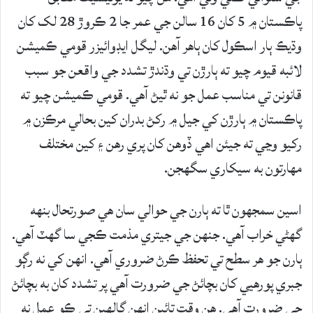
پاڪستان ۾ 5 کان 16 سالن جي عمر جا 2 ڪروڙ 28 لک کان
وڌيڪ ٻار اسڪول کان ٻاهر آهن. ليگل ايڊوائيزر قومي ڪميشن
لائبه قيوم چيو ته ٻارڙن تي وڌندڙ تشدد جي واقعن جو سبب
قانونن تي مناسب عمل جو نه ٿيڻ آهي. قومي ڪميشن چيو ته
پاڪستان ۾ ٻارڙن کي جيل ۾ رکڻ بدران کين بحالي مرڪزن ۾
رکيو وڃي ته جيئن اهي ڏوهن کان پري رهن ۽ کين مختلف
مهارتون به سيکاري سگهجن.
اسين سمجهون ٿا ته ٻارن جي حوالي سان هي صورتحال بنهه
گهڻي خراب آهي. جنهن جي جيتري مذمت ڪجي سا گهٽ آهي.
ٻارن جو هر سطح تي تحفظ ڪرڻ ضروري آهي. انهن کي نه رڳو
جبري پورهيي کان بچائڻ جي ضرورت آهي پر تشدد کان به بچائڻ
جي ضرورت آهي. هن وقت تائين انهن ڳالهين تي ڪو عمل نه