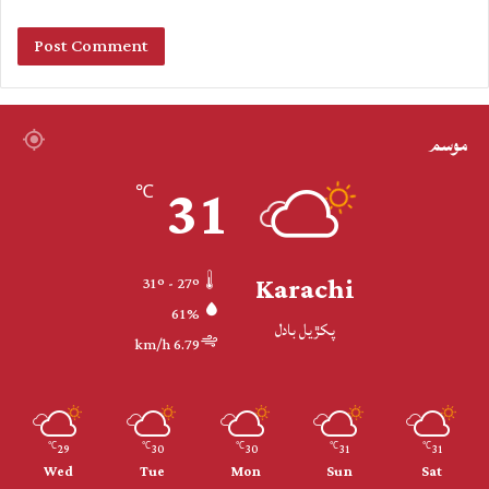
موسم
31
℃
Karachi
31º - 27º
61%
پکڙيل بادل
6.79 km/h
29
30
30
31
31
℃
℃
℃
℃
℃
Wed
Tue
Mon
Sun
Sat