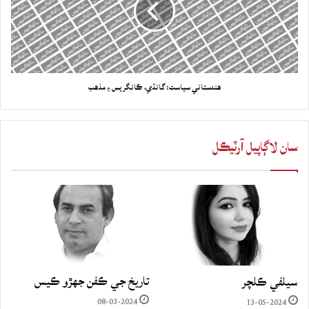
هندستاني سياست: گانڌي، ڪانگريس ۽ مذهب
سان لاڳاپيل آرٽيڪل
تاريخ جي ڪفن جھڙو ڪيس
سيلفي ڪلچر
08-03-2024
13-05-2024