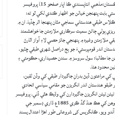
قومپرستن سان رابطا ڪرڻ شروع ڪيا. (ڪتاب- پاڪستان:مذهبي انتاپسندي ڪا اڀار صفحو 15) پروفيسر
تي بابت پنھنجن خيالن جو اظهار ڪندي لکي ٿو ته:
اس طبقي هندستاني سماجي مٿان پنهنجا اثر ڇڏيا. ان ۾
گريزي ٻولي ڄاڻڻ سميت سرڪاري ملازمتن جا خواهشمند
ي ملازمتن وغيره ۾ پنهنجي جائز حصي لاءِ آواز اٿارڻ
دستان اندر قومپرستيءَ جو ٻج دراصل شهري طبقي ڇٽيو.
روعاتي قومپرستن جا مطالبا؛ سول سروسز ۾ سندن حصيداري، حڪومتي ۽
ين محدود هئا.
کي مراعتون ڏيڻ بدرانِ جاگيردار طبقي کي وڏن لقبن،
ار طبقو هندستان اندر انگريزن جو مقامي سياسي اتحادي
تيئن تيئن انگريزن جاگيردارن کي وڌيڪ هٿي ڏني. پروفيسر
ڪانگريس جي قيام بابت لکي ٿو ته: قومپرست گروهن کي هڪ هنڌ گڏ ڪري 1885ع ڌاري ڊسمبر جي
ندو ويو. ڪانگريس کي شروعاتي طور اهڙا اعتدال پسند