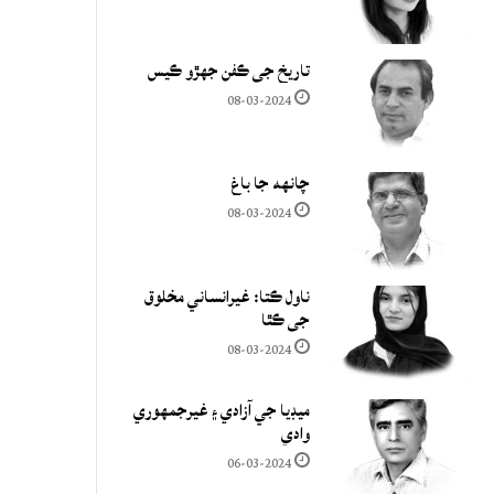
تاريخ جي ڪفن جھڙو ڪيس
08-03-2024
چانهه جا باغ
08-03-2024
ناول ڪتا: غيرانساني مخلوق
جي ڪٿا
08-03-2024
ميڊيا جي آزادي ۽ غيرجمھوري
وادي
06-03-2024