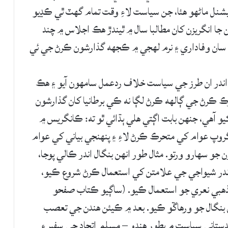
شنل ماڻهو هئا، جن سياست لاءِ وقت تمام گهٽ ٿي ڪڍيو
جا انگريزن کان مطالبا سال ۾ ٿيندڙ هڪ اجلاس ۾ چند
يزن سان وفاداري ۽ نرم لهجي ۾ ڪجهه گذارشون ڪرڻ جي ئي
در ان طرز جي سياست خلاف ردعمل سامهون آيو ۽ هڪ
ڪ ڪرڻ جي ڳالھه ڪرڻ لڳا نه ڪي برطانيا کان گذارشون
يو آهي، جنهن بابت اڳتي هلي ٻڌائي ٿو ته: ڪانگريس ۾
روپ عوام کي متحرڪ ڪرڻ لاءِ ۽ پنهنجي بياني کي عوام
 جو سهارو ورتو. مثال طور انهن بنگال اندر ڪالي پوجا،
 اندر شيواجي جي علامتن کي استعمال ڪرڻ شروع ڪيو،
ذهبي نعري جو استعمال ڪيو. (ساڳيو ڪتاب صفحو
سبب 1905ع ڌاري انگريزن بنگال جو ورهاڱو ڪيو. بعد ۾ ڪيئن هندن جي تعصب
دستاني سياست ۾ بطور هندو – مسلم اتحاد جي سفير ۽