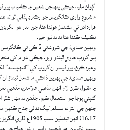
اڳواڻ مليا، جيڪي پنهنجن شعبن ۾ ڪامياب پروفي
۽ شروع واري ڪانگريس جو رڪارڊ ٻڌائي ٿو ته هنن 
قراردادن تي مشتمل هوندا هئا، جن اندر هو انگر
تڪليف ڪندا هئا نه ته ٿيو خير.
ويهين صديءَ جي شروعاتي ڏاڪي تي ڪانگريس ان
ٻيو گروپ حاوي ٿيندو ويو، جيڪي عوام کي متحر
وغيره ڪرڻ. پروفيسر ان گروپ کي “انتهاپسند” لک
ويهين صديءَ جي پهرين ڏاڪي ۾ شامل ٿيندڙ ان گ
۾ مقبول ڪرڻ لاءِ انهن مذهبي علامتن، مذهبي نعرن
گنپتي پوجا جو استعمال ڪيو. جڏهن ته مهاراشٽر
جنهن جي ابتڙ نه مسلم ليگ نه ئي جناح ڪنهن م
16،17) انهن تبديلين 
سبب انگريزن اهو فيصلو واپس ورتو، جناح جي هن