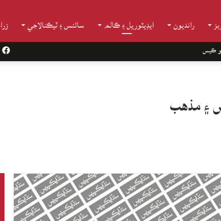
ز
رانديون
ايڊيٽوريل ۽ ڪالم
سائنس ۽ ٽيڪنالاجي
زرا
و ڪيس
k
س ۽ مذهب