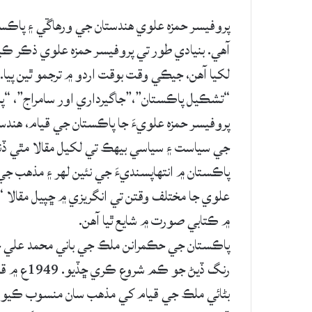
پروفيسر حمزه علوي هندستان جي ورهاڱي ۽ پاڪ
آهي. بنيادي طور تي پروفيسر حمزه علوي ذڪر ڪيل
لکيا آهن، جيڪي وقت بوقت اردو ۾ ترجمو ٿين پيا
“تشڪيل پاڪستان”،”جاگيرداري اور سامراج”، “پا
پروفيسر حمزه علويءَ جا پاڪستان جي قيام، هند
جي سياست ۽ سياسي بيهڪ تي لکيل مقالا مٿي ڏنل 
پاڪستان ۾ انتهاپسنديءَ جي نئين لهر ۽ مذهب ج
علوي جا مختلف وقتن تي انگريزي ۾ ڇپيل مقالا “
۾ ڪتابي صورت ۾ شايع ٿيا آهن.
پاڪستان جي حڪمرانن ملڪ جي باني محمد علي جن
رنگ ڏيڻ ج
بڻائي ملڪ جي قيام کي مذهب سان منسوب ڪيو وي