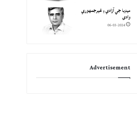
ميڊيا جي آزادي ۽ غيرجمھوري
وادي
06-03-2024
Advertisement