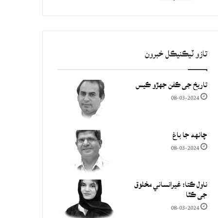
تازو ٽيڪنيڪل خبرون
تاريخ جي ڪفن جھڙو ڪيس
08-03-2024
چانهه جا باغ
08-03-2024
ناول ڪتا: غيرانساني مخلوق
جي ڪٿا
08-03-2024