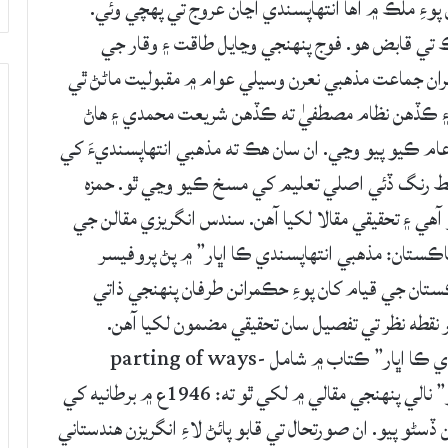
وءِ ملڪ ۾ اها انتهاپسندي اڃان عروج تي پهچي وئي.
 تي قابض هو. فوج پنهنجي وڃايل طاقت ۽ وقار جي
ان جماعت مذهبي نعرن وسيلي عوام ۾ مقبوليت ماڻڻ ٿي
 ۽ ڪڏهن نظام مصطفيٰ ته ڪڏهن شريعت محمدي ۽ هاڻ
ام ڪيو پيو وڃي. ان سان هڪ ته مذهبي انتهاپسنديءَ کي
لط رنگ ڏئي اصلي تعليم کي مسخ ڪيو وڃي ٿو. حمزه
ي ۽ تحقيقي مقالا لکيا آهن. سندس انگريزي مقالن جي
اڪستان: مذهبي انتهاپسندي ڪا اڀار” ۾ پڻ پروفيسر
ان جي قيام کان پوءِ حڪمرانن طرفان پنهنجي ذاتي
 نقطه نظر تي تفصيل سان تحقيقي مضمون لکيا آهن.
پروفيسر حمزه علوي “پاڪستان: مذهبي انتهاپسندي ڪا اڀار” ڪتاب ۾ شامل parting of ways-
Tumultuous “علحدگي جو هنگامه خيز رستو” نالي پنهنجي مقالي ۾ لکي ٿو ته: 1946ع ۾ برطانيه کي
سڻو پيو. ان صورتحال تي قابو پائڻ لاءِ انگريزن هندستاني