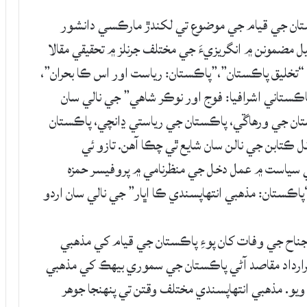
ستان جي قيام جي موضوع تي لکندڙ مارڪسي دانشور
 مضمونن ۾ انگريزيءَ جي مختلف جرنلز ۾ تحقيقي مقالا
. “تخليق پاڪستان”،”پاڪستان: رياست اور اس ڪا بحران”،
ڪستاني اشرافيا: فوج اور نوڪر شاهي” جي نالي سان
ستان جي ورهاڱي، پاڪستان جي رياستي ڍانچي، پاڪستان
ڪتابن جي نالن سان شايع ٿي چڪا آهن. تازو ئي
ي سياست ۾ عمل دخل جي منظرنامي ۾ پروفيسر حمزه
پاڪستان: مذهبي انتهاپسندي ڪا اڀار” جي نالي سان اردو
اح جي وفات کان پوءِ پاڪستان جي قيام کي مذهبي
و ڪم شروع ڪري ڇڏيو. 1949ع ۾ قرارداد مقاصد آڻي پاڪستان جي سموري بيهڪ کي مذهبي
و. مذهبي انتهاپسندي مختلف وقتن تي پنهنجا جوهر