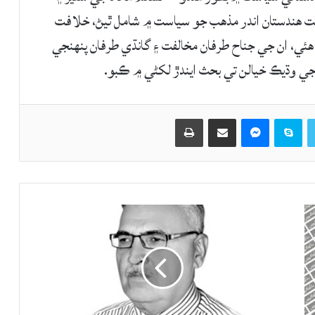
هندستان اندر مذهب جو سياست ۾ شامل ٿيڻ، خلافت
ي، ان جي جناح طرفان مخالفت ۽ گانڌي طرفان پنهنجي
جي وڌيڪ خيالن تي بحث ايندڙ لکڻي ۾ ڪبو.
Twitter
Skype
Messenger
حصيداري ڪريو اي ميل ذريعي
اپيو