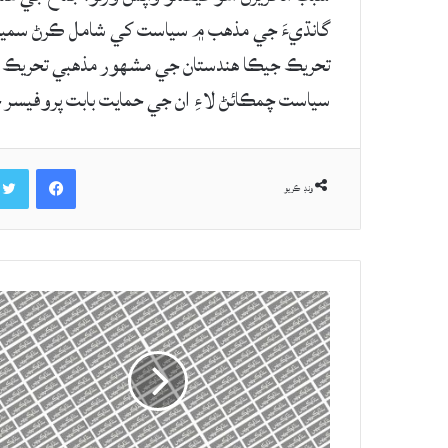
گانڌيءَ جي مذهب ۾ سياست کي شامل ڪرڻ سميت 
تحريڪ جيڪا هندستان جي مشهور مذهبي تحريڪ هئ
سياست چمڪائڻ لاءِ ان جي حمايت بابت پروفيسر 
Facebook
ونڊ ڪريو