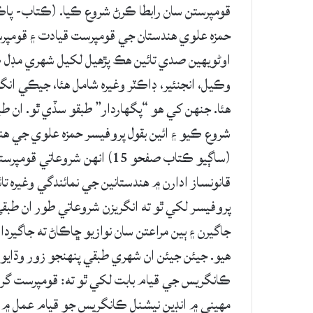
حمزه علوي هندستان جي قومپرست قيادت ۽ قومپرس
اوڻويهين صدي تائين هڪ پڙهيل لکيل شهري مڊل ڪل
وڪيل، انجنئير، ڊاڪٽر وغيره شامل هئا، جيڪي ان
هئا. جنهن کي هو “پگهاردار” طبقو سڏي ٿو. ان طبق
شروع ڪيو ۽ ائين بقول پروفيسر حمزه علوي جي هن
(ساڳيو ڪتاب صفحو 15) انهن ش
قانونساز ادارن ۾ هندستانين جي نمائندگي وغيره تائ
پروفيسر لکي ٿو ته انگريزن شروعاتي طور ان طبقي 
جاگيرن ۽ ٻين مراعتن سان نوازيو ڇاڪاڻ ته جاگيرد
هيو. جيئن جيئن ان شهري طبقي پنهنجو زور وڌايو 
مهيني ۾ انڊين نيشنل ڪانگريس جو قيام عمل ۾ آ