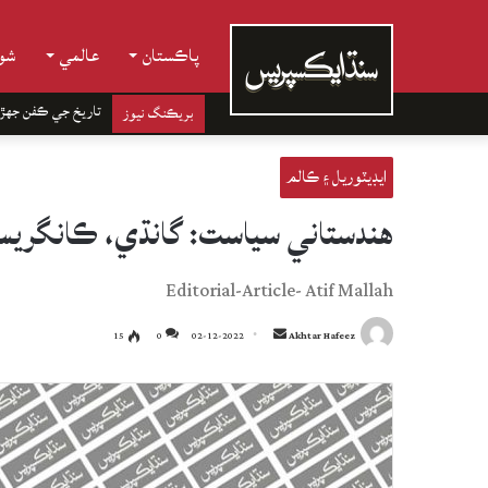
پاڪستان
عالمي
شوب
تاريخ جي ڪفن جھڙ
بريڪنگ نيوز
ايڊيٽوريل ۽ ڪالم
هندستاني سياست: گانڌي، ڪانگري
Editorial-Article- Atif Mallah
Send
15
0
02-12-2022
Akhtar Hafeez
an
email