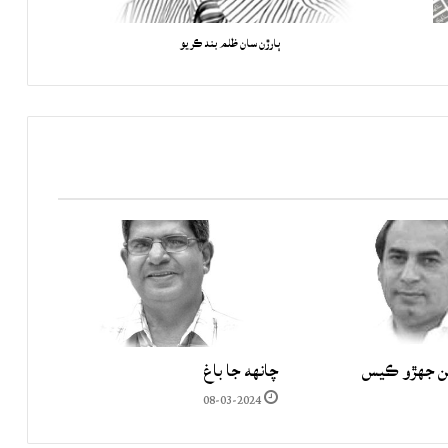
ٻارڙن سان ظلم بند ڪريو
ن جھڙو ڪيس
چانهه جا باغ
08-03-2024