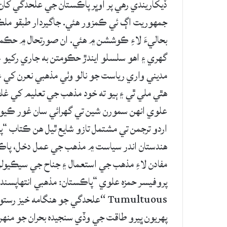
ڏيکاريندي رهي پر اوڀر پاڪستان جي علحدگي کان پ
جمهوريت اڳ ئي ڪمزور هئي. جاگيردار طبقو ملڪ
بحاليءَ لاءِ ڪوششن ۾ هئي. ان صورتحال ۾ حڪمر
گهري ۽ اهو سلسلو ايندڙ حڪومتن به جاري رکيو
مديني واري رياست جو نالو وٺي مذهبي نعرن کي ع
هٿي ملي ٿي ۽ ٻيو ته خود مذهب جي تعليم کي غ
علوي انهن سمورن شين تي گهرائي سان غور ڪيو آه
اردو ترجمن تي مشتمل تازو شايع ٿيل هن ڪتاب “پ
هندستان اندر سياست ۾ مذهب جي عمل دخل، پاڪست
مفادن لاءِ مذهب جي استعمال ۽ جناح جي سيڪيولر
پهريون ڀيرو طاقت جي وڏي سنجيده بحران جو منهن ڏ