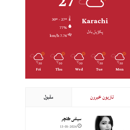
27
Karachi
30º - 27º
77%
پکڙيل بادل
7.76 km/h
30
30
30
30
30
℃
℃
℃
℃
℃
Fri
Thu
Wed
Tue
Mon
تازيون خبرون
مقبول
سيلفي ڪلچر
13-05-2024