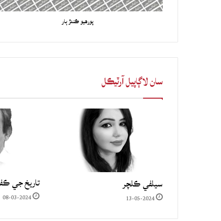
پورهيو ڪندڙ ٻار
سان لاڳاپيل آرٽيڪل
تاريخ جي ڪف
سيلفي ڪلچر
08-03-2024
13-05-2024