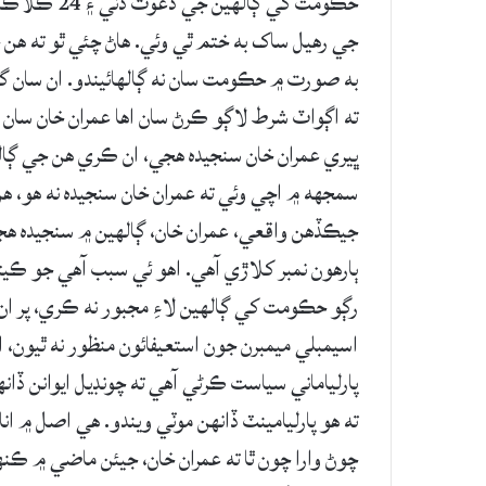
حڪومت کي ڳال
جي رهيل ساک به ختم ٿي وئي. هاڻ چئي ٿو ته هن
به صورت ۾ حڪومت سان نه ڳالهائيندو. ان سان 
ته اڳواٽ شرط لاڳو ڪرڻ سان اها عمران خان سان 
ڀيري عمران خان سنجيده هجي، ان ڪري هن جي ڳال
سمجهه ۾ اچي وئي ته عمران خان سنجيده نه هو، 
جيڪڏهن واقعي، عمران خان، ڳالهين ۾ سنجيده هجي
ٻارهون نمبر کلاڙي آهي. اهو ئي سبب آهي جو ڪيت
رڳو حڪومت کي ڳالهين لاءِ مجبور نه ڪري، پر ان
اسيمبلي ميمبرن جون استعيفائون منظور نه ٿيون،
پارلياماني سياست ڪرڻي آهي ته چونڊيل ايوانن ڏانه
ته هو پارليامينٽ ڏانهن موٽي ويندو. هي اصل ۾ ان
چوڻ وارا چون ٿا ته عمران خان، جيئن ماضي ۾ ڪنه