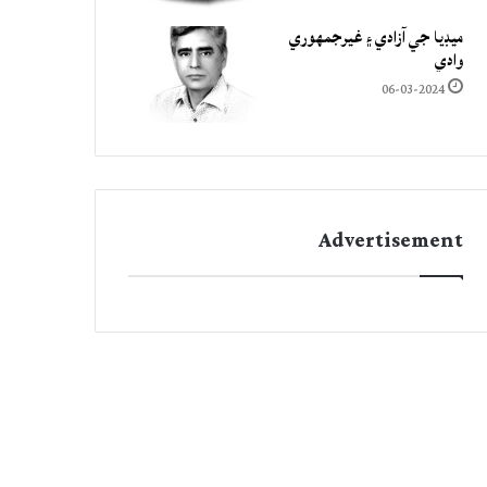
ميڊيا جي آزادي ۽ غيرجمھوري
وادي
06-03-2024
Advertisement