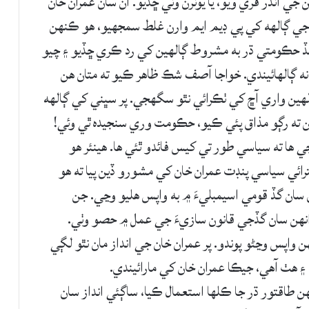
هين جي دعوت ڏني ۽ 24 ڪلاڪن جي اندر ڦري ويو، يا يوٽرن وٺي ڇڏيو. ان سان عمران خان
 جي ڳالهه کي پي ڊيم ايم وارن غلط سمجهيو، هو ڪنهن
گڏ حڪومتي ڌر به مشروط ڳالهين کي رد ڪري ڇڏيو ۽ چيو
نه ڳالهائيندي. خواجا آصف شڪ ظاهر ڪيو ته متان هن
هين واري آڇ کي ٺڪرائي نٿو سگهجي. پر سڀني کي ڳالهه
هن ته رڳو مذاق پئي ڪيو، حڪومت وري سنجيده ٿي وئي!
 ها ته سياسي طور تي کيس فائدو ٿئي ها. هينئر هو
رائي سياسي پنڊت عمران خان کي مشورو ڏين پيا ته هو
 سان گڏ قومي اسيمبليءَ ۾ به واپس هليو وڃي. جن
 انهن سان گڏجي قانون سازيءَ جي عمل ۾ حصو وٺي.
ن واپس وڃڻو پوندو. پر عمران خان جي انداز مان نٿو لڳي
ا ۽ هٺ آهي، جيڪا عمران خان کي مارائيندي.
ن طاقتور ڌر جا ڪلها استعمال ڪيا، ساڳئي انداز سان