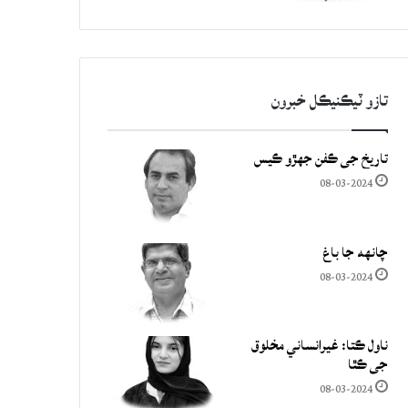
تازو ٽيڪنيڪل خبرون
تاريخ جي ڪفن جھڙو ڪيس
08-03-2024
چانهه جا باغ
08-03-2024
ناول ڪتا: غيرانساني مخلوق
جي ڪٿا
08-03-2024