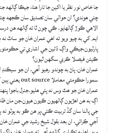
جا خاص نور نظر يا اکين جا تارا هئا، جيڪا ڳالهه جن
چئي هوندي؟ ان حوالي سان تصديق سان ڪجهه چئ
الاهي ڪوڙ ڳالهايو. ڪي چون ٿا ته ڳالهه هن در
ايم کي به چيو ويو ته اهي عمران خان جو ساٿ نه ڇڏ
پارٽيون،جيڪي واڳ ڌڻين جي اشاري تي حڪومتون 
ڪيئن فيصلا ڪري سگهن ٿيون؟
عمران خان، پاڻ به چوندو رهيو آهي، ان جو سيڪنڊ 
سمورا حڪومتي مع
عمران خان جو هٿ وس نه پئي هليو.جنرل باجوا پنهن
اڳ به هن اهڙيون ڳالهيون ڪيون هيون،جن مان ظاهر
جي پالنا سان گڏ تربيت ڪئي،پر هن ڪو به ٻوٽو نه 
آجي ڪرائي، ان بعد بقول شيخ رشيد جي عمران خان 
ويو. اها به تڪراري ڳالهه آهي ته عمران خان واڳ ڌ