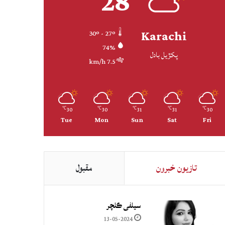
28
Karachi
30º - 27º
74%
پکڙيل بادل
7.5 km/h
30
30
31
31
30
℃
℃
℃
℃
℃
Tue
Mon
Sun
Sat
Fri
تازيون خبرون
مقبول
سيلفي ڪلچر
13-05-2024