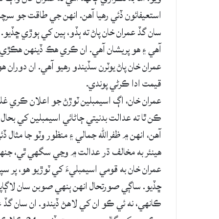
استعيفائون ڏئي رهيا آهن. انهن جي طاقت جو سرچشم
سان گڏ عمران خان پاڻ ته ٻڏو، ٻين کي ٻوڙي ڇڏيو.
آهي ۽ هو پريشان آهي. ان ڪري هڪ ڏينهن هڪڙي 
عمران خان پاڻ يوٽرن سڏيندو رهيو آهي. ان دورا
قيمت ادا ڪرڻي پوندي.
عمران خان، اڳ اسيمبلين ٽوڙڻ جو اعلان ڪري غل
ڪن ٿا ته عدالت بدنيتي ڄاڻائي اسيمبلين کي بحا
آهن، انهن ۾ ظفرالله جمالي ۽ منظور وٽو جا مثال 
هينئر به مخالف ڌر عدالت ۾ وڃي سگهي ٿي، جن
عمران خان به قومي اسيمبليءَ کي ٽوڙيو هو، پر س
ڇڏيو. ساڳي صورتحال انهن ٻنهي صوبن سان لاڳا
ڪانهي، نه ئي ڪو ان کي لاهڻ ڏيندو. ان سان گڏ 