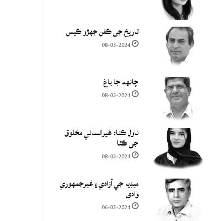
تاريخ جي ڪفن جھڙو ڪيس
08-03-2024
چانهه جا باغ
08-03-2024
ناول ڪتا: غيرانساني مخلوق
جي ڪٿا
08-03-2024
ميڊيا جي آزادي ۽ غيرجمھوري
وادي
06-03-2024