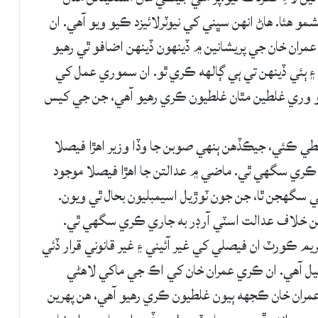
و هئا. هاڻ انهن سڀني کي نيوٽرلائيزد ڪيو ويو آهي. ان
 عمران خان جي پريشانين ۾ ڏينهون ڏينهن اضافو ٿي رهيو
۽ ٻئي ڏينهن تي ٻي ڳالهه ڪري ٿو. ان سموري عمل کي
ن هو وري غلطين مٿان غلطيون ڪري رهيو آهي، جن جي کيس
طي ڪئي، جيڪڏهن ٻنهي صوبن جا وڏا وزير اهڙا فيصلا
ل ڪري سگهي ٿي. ماضي ۾ عدالتن جا اهڙا فيصلا موجود
ڏئي سگهجن ٿا، جن جون ٽوڙيل اسيمبليون بحال ٿي ويون.
هن خلاف عدالت اسٽي آرڊر به جاري ڪري سگهي ٿي.
پريم ڪورٽ ان فيصلي کي غير آئيني ۽ غير قانوني قرار ڏئي
پيل آهي. ان ڪري عمران خان کي اڪ جي ماکي لاهڻي
عمران خان ڪجهه ٻيون غلطيون ڪري رهيو آهي، هن پهرين