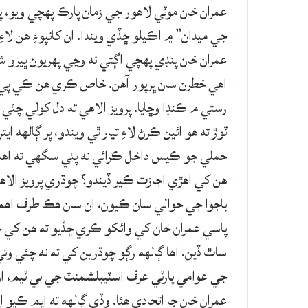
عمران خان موٽي لاهور جي زمان پارڪ پهچي ويو، 
جي ميدان” ۾ اڪيلو ڇڏي ويندا. ان کانپوءِ هن ل
عمران خان پنڊي پهچي اڳتي نه وڃي پهريون ڀيرو 
اهي خطرن سان ڀرپور آهن. خاص ڪري هن ڪي پي 
رستي ۾ ڪنڊا وڇايا. پرويز الاهي ته دل کولي چئي
ٽوڙ ته هو ائين ڪرڻ لاءِ تيار ٿي ويندو، پر ڳالهه
حملي جو ڪيس داخل ڪرائي نه پئي سگهي ته اها ا
هن کي اهڙي اجازت ڪير ڏيندو؟ چوڌري پرويز الا
باجوا جي حوالي سان ڪيون، ان سان هڪ طرف اهم 
پاسي عمران خان کي وائکو ڪري ڇڏيو ته هن کي چيو
ساٿ ڏين. اها ڳالهه رڳو چوڌرين کي ته نه چئي وئي 
جي عوامي پارٽي عرف اسٽيبلشمنٽ جي بي ٽيم، ان 
عمران خان جا اتحادي هئا. وڏي ڳالهه ته ايم ڪيو 