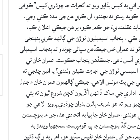
پر اتي به کيس ٻڌايو ويو ته گجرات جا چوڌري کيس”ڪوفي
اءِ ڪوبه رستو نه بچندو، ان ڪري هن جي مدد ڪئي وڃي.
شايد عقلمنديءَ جو ڪم ڪيو، پر هن جيڪي اعلان ڪيا،
ڪي ۽ پنجاب اسيمبليون ٽوڙڻ جي ڳالهه ڪري پنهنجي
 ٿو ته عمران خان جيڪڏهن سڀاڻي چوندو ته پنجاب اسيمبلي
 ايتري آسان ناهي. جيڪڏهن پنجاب حڪومت، عمران خان تي
سيمبلي ٽوڙڻ جي اجازت ڪيئن وٺندي؟ يا ائين چئجي ته
هي جي پٽ مونس الاهي، جيڪي ڳالهيون عمران خان ۽ جنرل
اداري جي ساک ڏانهن آڱريون کڄڻ شروع ٿيون ته ٻئي
 ويو ته هو شريف ڀائرن بدران چوڌري پرويز الاهي جو
هوندي، عمران خان جا ٻيا به اتحادي هئا، جن ۾ بلوچستان
سان گڏ بلوچستان جا ٻيا قومپرست سمجهيا ويندڙ به
ايم، جن کي عمران خان نفيس سڏيو هو، اهي به واڳ ڌڻين