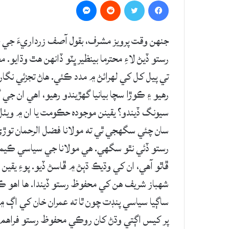
Messenger
Reddit
Twitter
Facebook
جنهن وقت پرويز مشرف، بقول آصف زرداريءَ جي ج
رستو ڏيڻ لاءِ محترما بينظير ڀٽو ڏانهن هٿ وڌا
تي پيل کل کي لهرائڻ ۾ مدد ڪئي. هاڻ تجزئي نگار چ
رهيو ۽ ڪوڙا سچا بيانيا گهڙيندو رهيو، اهي ان ج
سيونگ ڏيندو؟ يقينن موجوده حڪومت يا ان ۾ ويٺل 
سان چئي سگهجي ٿي ته مولانا فضل الرحمان توڙي
رستو ڏئي نٿو سگهي. هي مولانا جي سياسي ڪيمس
ڦاٿو آهي، ان کي وڌيڪ ڌٻڻ ۾ ڦاسڻ ڏيو. پوءِ يقين
شهباز شريف هن کي محفوظ رستو ڏيندا. ها اهو
ساڳيا سياسي پنڊت چون ٿا ته عمران خان کي اڳ ۾
پر کيس اڳتي وڌڻ کان روڪي محفوظ رستو فراهم ڪ