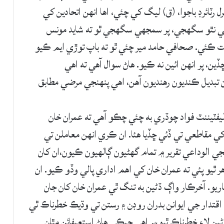
رل رٽائرڊ باجوا، (ق) ليگ کي چئي، اها انهن اتحادين کي
ي نٿو سگهجي، پر سمجهي سگهجي ٿو ته شايد مونس
ست ڪئي. صحافي حامد مير چئي ٿو ته باپ توڙي ايم ڪيو
ين، پر انهن ائين نه ڪيو. هاڻ سوال آهي ته اهي
تبديل ڪنديون رهنديون آهن، اهي پنهنجي مرضي مطابق
ليفٽيننٽ فواد چوڌري به چئي چڪو آهي ته عمران خان
املا out source يعني ٻين کي مقاطعي تي ڏئي ڇڏيا هئا. ان ڪري انهن معاملن تي
جي الوداعي تقرير ۾ تمام گهڻيون ڳالهيون ڪيون،ان کان
 ٿيو پئي ته عمران خان کي اهم اداري پالي وڏو ڪيو. ان
ٻاريو. آخرڪار واڳ ڌڻين به تنگ ٿي عمران خان کان جان
اقتدار جي ايوانن بدران روڊن ۽ رستن تي وڌيڪ خطرناڪ ٿي
ڻين لاءِ خطرناڪ ٿيو،پر اهي جيڪي هاڻ استعيفائن مٿان