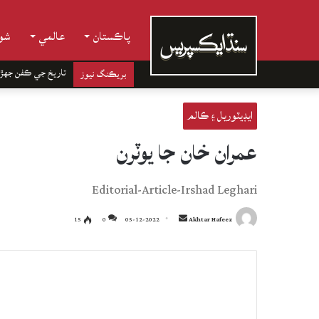
پاڪستان
عالمي
شوب
تاريخ جي ڪفن جھڙ
بريڪنگ نيوز
ايڊيٽوريل ۽ ڪالم
عمران خان جا يوٽرن
Editorial-Article-Irshad Leghari
Send
15
0
05-12-2022
Akhtar Hafeez
an
email