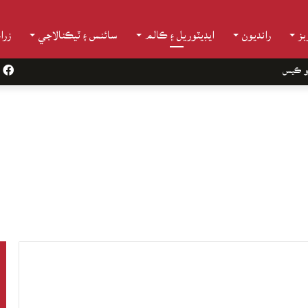
ز
رانديون
ايڊيٽوريل ۽ ڪالم
سائنس ۽ ٽيڪنالاجي
زرا
و ڪيس
k