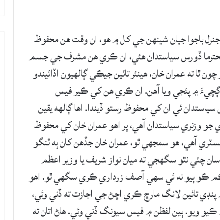
نرل باجوا جيان شينهن جي کل ۾ هو، ان وقت هن محفوظ
يو. محترما ڏورس سياستدان هئي، ان ڪري هن مشرف جي جسم
ون ٿا ته عمران خان، هينئر تائين جيڪي ڳالهيون اڏائيندو
ي ڳچيءَ ۾ پئجي ويا آهن. ان ڪري هن کي ڪير فيس
سياستدان ئي ان کي محفوظ رستو ڏيندا. اها ڳالهه يقين
 جو وزنري سياستدان آهي، پر اهو عمران خان کي محفوظ
ٽري آهي، هو سمجهي ٿو، عمران خان جڏهن کان ٻه ٽنگو
 سان چئي نٿو سگهجي ته ميان نواز شريف يا وزير اعظم
 ڪم ڪو ٻيو نه ئي سهي آصف زرداري ڪري سگهي ٿو. اهو
 پنڊي تائين لانگ مارچ ڪري اچڻ جي اجازت ته ڏني وئي،
يو ويو. ٻين لفظن ۾ فيس سيونگ ڏني وئي. هاڻ اتان ته