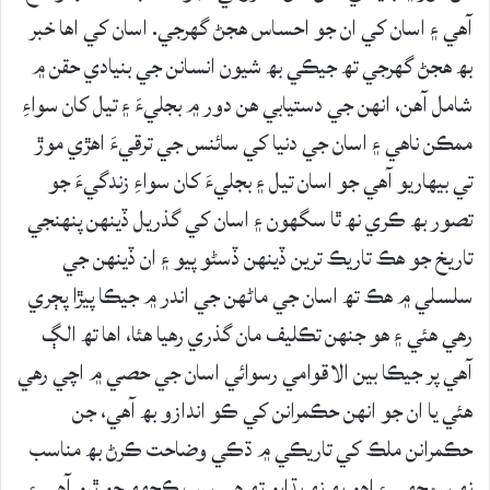
آھي ۽ اسان کي ان جو احساس ھجڻ گھرجي. اسان کي اھا خبر
بھ ھجڻ گھرجي تھ جيڪي بھ شيون انسانن جي بنيادي حقن ۾
شامل آھن، انھن جي دستيابي ھن دور ۾ بجليءَ ۽ تيل کان سواءِ
ممڪن ناھي ۽ اسان جي دنيا کي سائنس جي ترقيءَ اھڙي موڙ
تي بيھاريو آھي جو اسان تيل ۽ بجليءَ کان سواءِ زندگيءَ جو
تصور بھ ڪري نھ ٿا سگھون ۽ اسان کي گذريل ڏينھن پنھنجي
تاريخ جو ھڪ تاريڪ ترين ڏينھن ڏسڻو پيو ۽ ان ڏينھن جي
سلسلي ۾ ھڪ تھ اسان جي ماڻھن جي اندر ۾ جيڪا پيڙا پڄري
رھي ھئي ۽ ھو جنھن تڪليف مان گذري رھيا ھئا، اھا تھ الڳ
آھي پر جيڪا بين الاقوامي رسوائي اسان جي حصي ۾ اچي رھي
ھئي يا ان جو انھن حڪمرانن کي ڪو اندازو بھ آھي، جن
حڪمرانن ملڪ کي تاريڪي ۾ ڌڪي وضاحت ڪرڻ بھ مناسب
نھ سمجھي ۽ اھو بھ نھ ٻڌايو تھ ھي سڀ ڪجھھ ڇو ٿيو آھي ۽