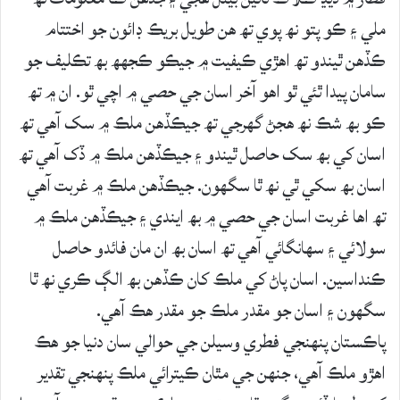
ملي ۽ ڪو پتو نھ پوي تھ ھن طويل بريڪ ڊائون جو اختتام
ڪڏھن ٿيندو تھ اھڙي ڪيفيت ۾ جيڪو ڪجھھ بھ تڪليف جو
سامان پيدا ٿئي ٿو اھو آخر اسان جي حصي ۾ اچي ٿو. ان ۾ تھ
ڪو بھ شڪ نھ ھجڻ گھرجي تھ جيڪڏھن ملڪ ۾ سک آھي تھ
اسان کي بھ سک حاصل ٿيندو ۽ جيڪڏھن ملڪ ۾ ڏک آھي تھ
اسان بھ سکي ٿي نھ ٿا سگھون. جيڪڏھن ملڪ ۾ غربت آھي
تھ اھا غربت اسان جي حصي ۾ بھ ايندي ۽ جيڪڏھن ملڪ ۾
سولائي ۽ سھانگائي آھي تھ اسان بھ ان مان فائدو حاصل
ڪنداسين. اسان پاڻ کي ملڪ کان ڪڏھن بھ الڳ ڪري نھ ٿا
سگھون ۽ اسان جو مقدر ملڪ جو مقدر ھڪ آھي.
پاڪستان پنھنجي فطري وسيلن جي حوالي سان دنيا جو ھڪ
اھڙو ملڪ آھي، جنھن جي مٿان ڪيترائي ملڪ پنھنجي تقدير