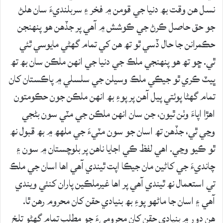
نسل ھن وقت بھ دنيا جي قومن ۾ فخر ۽ سربلنديءَ سان ھلڻ
جو حق حاصل ڪرڻ جي ڪوشش ۾ آھي پر جڏھن ھو پنھنجن
حڪمرانن جا حال ڏسي ٿو تھ ھن کي تمام گھڻي مايوسي ٿئي
ٿي. ڇو تھ ھو پنھنجي ملڪ جي دنيا جي انھن ملڪن سان بھ تھ
ڀيٽ ڪري ٿو جيڪي ملڪ وسيلن جي سلسلي ۾ پاڪستان کان
تمام گھڻا پوئتي پيل آھن پر پوءِ بھ انھن ملڪن جون حڪومتون
اھڙا اپاءَ وٺن ٿيون، جن سان انھن ملڪن جي مٽي سون بڻجي
وڃي ٿي، جڏھن تھ اسان جو سون مٽيءَ جي ملھھ ۾ بھ قبول نھ
ٿو ڪيو وڃي. اھي لفظ ڪي اجايا ناھن پر بلوچستان ۾ سون ۽
چانديءَ جي کاڻين مان جيڪا اپت ٿيندي آھي اھا اسان جي ملڪ
تي استعمال نھ ٿيندي آھي پر اھا غيرملڪين پاران کنئي ويندي
آھي ۽ اسان جا ماڻھو پوءِ بھ بنيادي حقن کان محروم رھن ٿا.
ھن دور ۾ بنيادي حقن کان محروميءَ جو مطلب تمام گھڻو تلخ