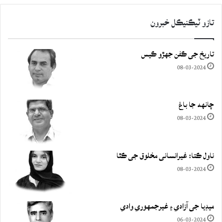
تازو ٽيڪنيڪل خبرون
تاريخ جي ڪفن جھڙو ڪيس
08-03-2024
چانهه جا باغ
08-03-2024
ناول ڪتا: غيرانساني مخلوق جي ڪٿا
08-03-2024
ميڊيا جي آزادي ۽ غيرجمھوري وادي
06-03-2024