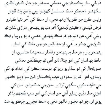
طريقي سان پاڪستان جي معاشي مسئلن جو حال ڪيئن نڪري
سگھندو ۽ جيڪو ملڪ مسلسل گھرندو رھي ۽ ھن وٽ قرض
واپس ڪرڻ جو ڪو پلان نھ ھجي، ان ملڪ کي آخر دنيا ڪيترو
قرض ڏيندي ۽ ڪيئن ڏيندي؟ آخر دنيا بھ پنھنجي موڙي لٽائڻ نھ
ويٺي آھي. ھن دنيا جو ھر ملڪ پنھنجي حصي ۾ ٻھ روپيا وڌيڪ
ڪرڻ جي چڪر ۾ آھي. ان حد تائين جو جن ملڪ کي اسان
پنھنجو يار ۽ ھر حال ۾ پنھنجو وفادار سمجھندا ھئاسين، ان
ملڪ بھ اسان کي اھو چتاءُ ڏنو آھي تھ جيڪڏھن معاشي
صورتحال کي نھ سڌاريو ويو تھ دوست ملڪن کي امداد نھ ڏني
ويندي. اھو اشارو سعودي عرب پاڪستان کان سواءِ ٻيو ڪنھن
جي طرف ڪري سگھي ٿو؟ پر اسان جي حڪمرانن اسان کي
اھڙي حال تائين رسايو آھي جو اسان کي اھو سڀ ڪجھھ ٻڌڻو
پوي ٿو. ڇو تھ مجبور ماڻھو ھجي يا ملڪ ھجي پر جيڪو بھ ھٿ