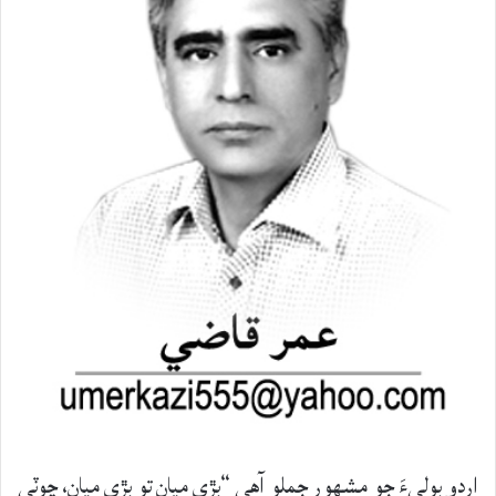
اردو ٻوليءَ جو مشھور جملو آھي “بڙي ميان تو بڙي ميان، ڇوٽي