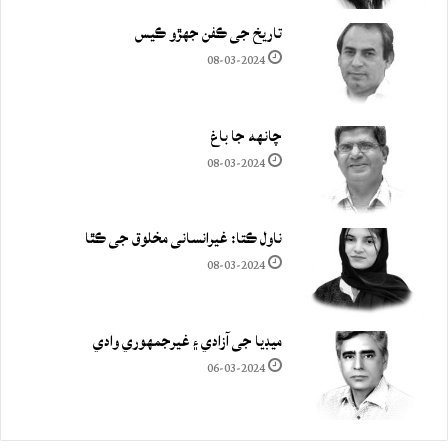
تاريخ جي ڪفن جھڙو ڪيس
08-03-2024
چانهه جا باغ
08-03-2024
ناول ڪتا: غيرانساني مخلوق جي ڪٿا
08-03-2024
ميڊيا جي آزادي ۽ غيرجمھوري وادي
06-03-2024