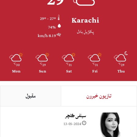
Karachi
29º - 27º
74%
پکڙيل بادل
8.19 km/h
30
29
31
31
29
℃
℃
℃
℃
℃
Mon
Sun
Sat
Fri
Thu
تازيون خبرون
مقبول
سيلفي ڪلچر
13-05-2024