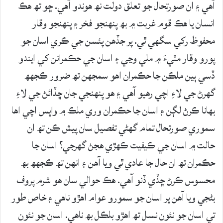
آھي ۽ ان صورتحال جو تعلق دولت نھ ھوندو آھي. ڇو تھ ھڪ
انسان يا ھڪ قوم غربت ۾ بھ پنھنجو فخر ۽ پنھنجو وقار
محفوظ رکي سگھي ٿي. پر جڏھن پئسن جي ڪري اسان جو
پورو وقار مٽيءَ ۾ ملي وڃي ۽ اسان جي حڪمرانن کي ايندو
ڏسي ٻين ملڪن جا حڪمران اھو سمجھن تھ ضرور ڪجھھ
گھرڻ جي لاءِ اچي رھيو آھي ۽ ھو پنھنجي جان ڇڏائڻ جي لاءِ
بھانا ڪرڻ لڳن ۽ اسان جا حڪمران وري ملڪ ۾ واپس اچي اھا
سموري صورتحال تمام گھڻي تفصيل سان پيش ڪن تھ ان
حالت ۾ اسان جي ڪيفيت ڪھڙي ھجڻ گھرجي؟ اسان جا
حڪمران تھ ان حال جا عادي ٿي ويا آھن ۽ انھن تھ ڪجھھ بھ
محسوس ڪرڻ ڇڏي ڏنو آھي. ھڪ حوالي سان ھو شرم پروف
بڻجي ويا آھن پر اسان جو سمورو عوام اھڙو ناھي ۽ خاص طور
تي اسان جو نئون نسل تھ اھڙو بلڪل بھ ناھي. اسان جو نئون