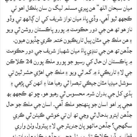
ميان سبحان اللھ” ھن ڀيري مسلم ليگ ن سان بلڪل اھو ئي
ڪجھھ ٿيو آھي. وڏي ڀاءَ ميان نواز شريف کي ان ڳالھھ تي وڏو
ناز ھو تھ ھن جي دور حڪومت ۾ پورو پاڪستان روشن ٿي ويو
۽ ھن ملڪ جي مٿان پيل تاريڪيون ختم ڪري ڇڏيون ھيون.
جڏھن تھ ھن جي ننڍي ڀاءُ ميان شھباز شريف جي دور حڪومت
۾ پاڪستان ان حال کي رسيو جو پورو ملڪ پورن 24 ڪلاڪن
جي لاءِ تاريڪيءَ ۾ گم ٿي ويو ۽ ملڪ جي اھڙي حشر ٿيڻ تي
سوشل ميڊيا مٿان جيڪي تبصرا ٿي رھيا ھئا ۽ انھن کي پڙھي ۽
ٻڌي کل جي بدران شرم محسوس ٿي رھيو ھو. ڇو تھ ڪجھھ بھ
ھجي پر اھو اسان جو پنھنجو ملڪ آھي. اسان جي ملڪ جو حال
جڏھن ايترو بدحال ٿي وڃي تھ ان تي خوشي ڪيئن ٿي ڪري
سگھجي؟ جڏھن ماڻھو پاڻ جنريٽر جي لاءِ پيٽرول وٺڻ واري
قطار ۾ ڏيڍ ڪلاڪ تائين بيٺل ھجي ۽ جڏھن ڪا معلومات نھ