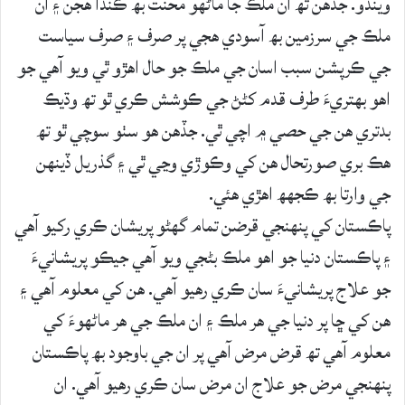
ويندو. جڏھن تھ ان ملڪ جا ماڻھو محنت بھ ڪندا ھجن ۽ ان
ملڪ جي سرزمين بھ آسودي ھجي پر صرف ۽ صرف سياست
جي ڪرپشن سبب اسان جي ملڪ جو حال اھڙو ٿي ويو آھي جو
اھو بھتريءَ طرف قدم کڻڻ جي ڪوشش ڪري ٿو تھ وڌيڪ
بدتري ھن جي حصي ۾ اچي ٿي. جڏھن ھو سٺو سوچي ٿو تھ
ھڪ بري صورتحال ھن کي وڪوڙي وڃي ٿي ۽ گذريل ڏينھن
جي وارتا بھ ڪجھھ اھڙي ھئي.
پاڪستان کي پنھنجي قرضن تمام گھڻو پريشان ڪري رکيو آھي
۽ پاڪستان دنيا جو اھو ملڪ بڻجي ويو آھي جيڪو پريشانيءَ
جو علاج پريشانيءَ سان ڪري رھيو آھي. ھن کي معلوم آھي ۽
ھن کي ڇا پر دنيا جي ھر ملڪ ۽ ان ملڪ جي ھر ماڻھوءَ کي
معلوم آھي تھ قرض مرض آھي پر ان جي باوجود بھ پاڪستان
پنھنجي مرض جو علاج ان مرض سان ڪري رھيو آھي. ان