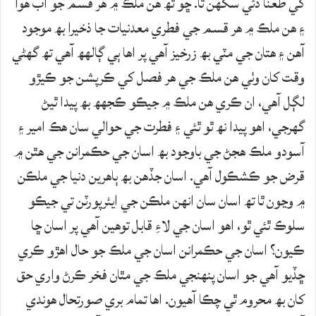
کي طعنا ڏئي سگھن ٿا. ڇو تھ ھن ملڪ ۾ ھر قسم جو آب ھوا
۽ ھن ملڪ ۾ ھر قسم جي فطري معدنيات جا ذخيرا بھ موجود
آھن ۽ ھتان جي مٽي بھ زرخيز آھي پر اھا ٻي ڳالھھ آھي تھ گھڻي
وقت کان وٺي ھن ملڪ جي ھر فصل کي ڪرپشن جو ڪيڙو
لڳل آھي، ان ڪري ھن ملڪ ۾ جيڪو ڪجھھ بھ پيدا ٿيڻ
گھرجي، اھو پيدا نھ ٿو ٿئي ۽ فطرت جي حوالي سان ھڪ امير ۽
آسودو ملڪ ھجڻ جي باوجود بھ اسان جي حڪمرانن جي ھٿن ۾
قرض جو ڪشڪول آھي. اسان جڏھن بھ ٻاھرين دنيا جي ملڪن
۾ وڃون ٿا تھ اسان سان انھن ملڪن جي ايئرپورٽن تي جيڪو
سلوڪ ٿئي ٿو، اھو اسان جي لاءِ قابل توھين آھي پر اسان ڇا
ڪيون؟ اسان جي حڪمرانن اسان جي ملڪ جو حال اھڙو ڪري
ڇڏيو آھي جو اسان پنھنجي ملڪ جي مٿان فخر ڪرڻ واري حق
کان بھ محروم ٿي چڪا آھيون. اھا تمام بري صورتحال ھوندي