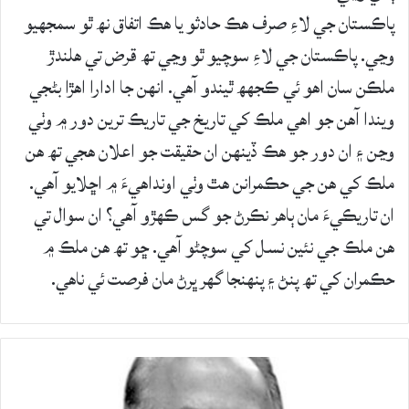
پاڪستان جي لاءِ صرف ھڪ حادثو يا ھڪ اتفاق نھ ٿو سمجھيو
وڃي. پاڪستان جي لاءِ سوچيو ٿو وڃي تھ قرض تي ھلندڙ
ملڪن سان اھو ئي ڪجھھ ٿيندو آھي. انھن جا ادارا اھڙا بڻجي
ويندا آھن جو اھي ملڪ کي تاريخ جي تاريڪ ترين دور ۾ وٺي
وڃن ۽ ان دور جو ھڪ ڏينھن ان حقيقت جو اعلان ھجي تھ ھن
ملڪ کي ھن جي حڪمرانن ھٿ وٺي اونداھيءَ ۾ اڇلايو آھي.
ان تاريڪيءَ مان ٻاھر نڪرڻ جو گس ڪھڙو آھي؟ ان سوال تي
ھن ملڪ جي نئين نسل کي سوچڻو آھي. ڇو تھ ھن ملڪ ۾
حڪمران کي تھ پنڻ ۽ پنھنجا گھر ڀرڻ مان فرصت ئي ناھي.