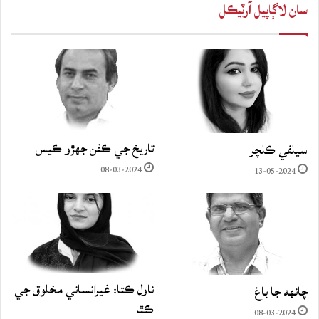
سان لاڳاپيل آرٽيڪل
تاريخ جي ڪفن جھڙو ڪيس
سيلفي ڪلچر
08-03-2024
13-05-2024
ناول ڪتا: غيرانساني مخلوق جي
چانهه جا باغ
ڪٿا
08-03-2024