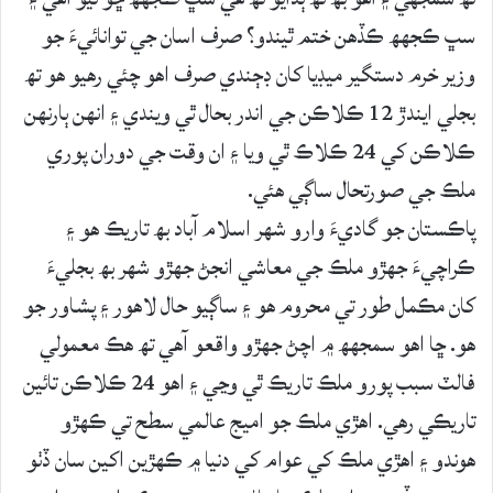
سڀ ڪجھھ ڪڏھن ختم ٿيندو؟ صرف اسان جي توانائيءَ جو
وزير خرم دستگير ميڊيا کان ڊڄندي صرف اھو چئي رھيو ھو تھ
بجلي ايندڙ 12 ڪلاڪن جي اندر بحال ٿي ويندي ۽ انھن ٻارنھن
ڪلاڪن کي 24 ڪلاڪ ٿي ويا ۽ ان وقت جي دوران پوري
ملڪ جي صورتحال ساڳي ھئي.
پاڪستان جو گاديءَ وارو شھر اسلام آباد بھ تاريڪ ھو ۽
ڪراچيءَ جھڙو ملڪ جي معاشي انجڻ جھڙو شھر بھ بجليءَ
کان مڪمل طور تي محروم ھو ۽ ساڳيو حال لاھور ۽ پشاور جو
ھو. ڇا اھو سمجھھ ۾ اچڻ جھڙو واقعو آھي تھ ھڪ معمولي
فالٽ سبب پورو ملڪ تاريڪ ٿي وڃي ۽ اھو 24 ڪلاڪن تائين
تاريڪي رھي. اھڙي ملڪ جو اميج عالمي سطح تي ڪھڙو
ھوندو ۽ اھڙي ملڪ کي عوام کي دنيا ۾ ڪھڙين اکين سان ڏٺو