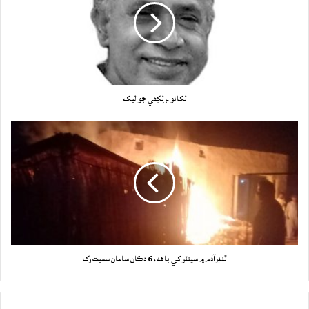
لکانو ۽ لِکِئي جو ليک
ٽنڊوآدم ۾ سينٽر کي باهه، 6 دڪان سامان سميت رک