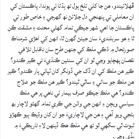
ڦھلائيندو، ھن جا کلي تلخ ٻول تھ ٻڌڻا ئي پوندا. پاڪستان کي
ان معاملي تي پنھنجي دل جلائڻ نھ گھرجي ۽ خاص طور تي
پاڪستان جا اھي شھر جيڪي تمام گھڻي محنت ۽ مشقت ڪن
ٿا ۽ ھو سربلنديءَ سان جيئڻ گھرن ٿا، انھن کي اھڙي شرمناڪ
صورتحال ۾ ڌڪي ملڪ کي جنھن طرح سان ناقابل تلافي
نقصان پھچايو وڃي ٿو ان کي سنئين ڪنڌيءَ تي ڪير ڪندو؟
ڪير ھن ملڪ کي ان ڏک جي ڏونگر کان ٽپائي پار ڪندو؟ ڪير
ھن ملڪ جو ساڻي ۽ ساٿي ٿيندو؟ ڪير ھن ملڪ جو علاج
ڪندو؟ ھي ملڪ جيڪو صرف بيمار ئي ناھي پر ھي ملڪ
سياسي ويڄن ۽ انھن جي واٺن جي ڪري تمام گھڻو لاچار بھ
بڻجي ويو آھي ۽ ھن جي لاچاريءَ جو ان کان وڌيڪ ٻيو ڪھڙو
ثبوت ٿي سگھي ٿو تھ ھي ملڪ ھڪ ڏينھن لاءِ تاريڪيءَ ۾
ٻڏي وڃي.