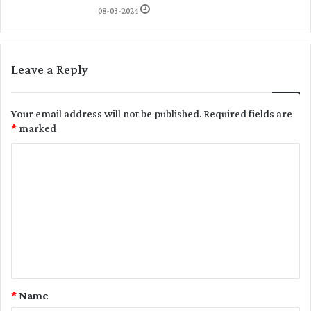
08-03-2024
Leave a Reply
Your email address will not be published.
Required fields are
*
marked
C
o
m
m
e
n
t
*
Name
*