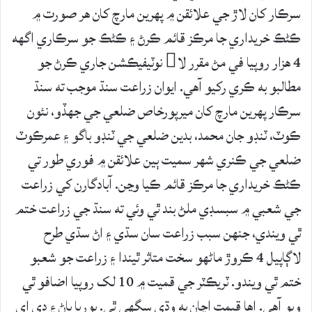
سرڪار کان لاڙ جي علائقن ۾ پهرين مارچ کان هر صورت ۾
ڪڻڪ خريداري جا مرڪز قائم ڪرڻ ۽ ڪڻڪ جو سرڪاري اگهه
4 هزار روپيا في مڻ مقرر لا نوٽيفيڪشن جاري ڪرڻ جو
مطالبو به ڪري رکيو آهي. ايوان زراعت سنڌ موجب ته سنڌ
سرڪار پهرين مارچ کان ميرپورخاص ضلعي جي جهڏو، نئون
ڪوٽ، ٽنڊو جان محمد، بدين ضلعي جي ٽنڊو باگو ۽ عمرڪوٽ
ضلعي جي ڪنري شهر سميت ٻين علائقن ۾ فوري طور تي
ڪڻڪ خريداري جا مرڪز قائم ڪيا وڃن. آبادگارن کي زراعت
جي شعبي ۾ سبسڊي ملڻ بند ٿي وئي ته سنڌ جي زراعت ختم
ٿي ويندي، جنھن سبب زراعت سان سڌي ۽ اڻ سڌي طرح
لاڳاپيل 4 ڪروڙ ماڻھو سخت متاثر ٿيندا ۽ زراعت جو شعبو
ختم ٿي ويندو. ٽريڪٽر جي قميت ۾ 10 لک روپيا اضافو ٿي
ويو آهي. اھا قيمت اڃان به وڌي سگھي ٿي. يوريا ڀاڻ ۽ ڊي اي