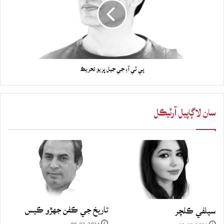
پي ٽي آءِ جي جيل ڀريو تحريڪ
سان لاڳاپيل آرٽيڪل
تاريخ جي ڪفن جھڙو ڪيس
سيلفي ڪلچر