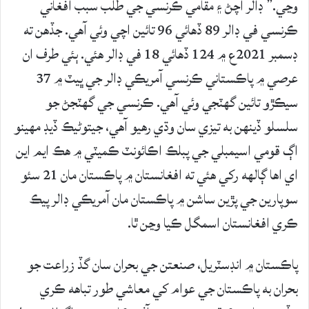
وڃي.” ڊالر اچڻ ۽ مقامي ڪرنسي جي طلب سبب افغاني
ڪرنسي في ڊالر 89 ڏهائي 96 تائين اچي وئي آهي. جڏهن ته
ڊسمبر 2021ع ۾ 124 ڏهائي 18 في ڊالر هئي. ٻئي طرف ان
عرصي ۾ پاڪستاني ڪرنسي آمريڪي ڊالر جي ڀيٽ ۾ 37
سيڪڙو تائين گهٽجي وئي آهي. ڪرنسي جي گهٽجڻ جو
سلسلو ڏينهن به تيزي سان وڌي رهيو آهي، جيتوڻيڪ ڏيڊ مهينو
اڳ قومي اسيمبلي جي پبلڪ اڪائونٽ ڪميٽي ۾ هڪ ايم اين
اي اها ڳالهه رکي هئي ته افغانستان ۾ پاڪستان مان 21 سئو
سوپارين جي پڙين ساشن ۾ پاڪستان مان آمريڪي ڊالر پيڪ
ڪري افغانستان اسمگل ڪيا وڃن ٿا.
پاڪستان ۾ انڊسٽريل، صنعتن جي بحران سان گڏ زراعت جو
بحران به پاڪستان جي عوام کي معاشي طور تباهه ڪري