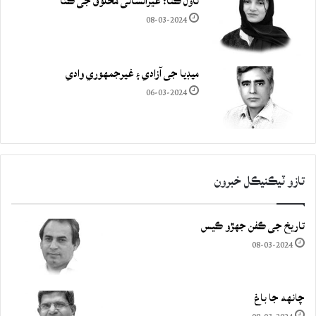
ناول ڪتا: غيرانساني مخلوق جي ڪٿا
08-03-2024
ميڊيا جي آزادي ۽ غيرجمھوري وادي
06-03-2024
تازو ٽيڪنيڪل خبرون
تاريخ جي ڪفن جھڙو ڪيس
08-03-2024
چانهه جا باغ