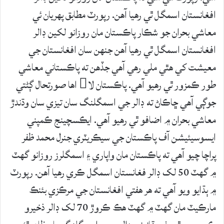
افغانستان اسمگل ٿي رهيا آهن. رپورٽ مطابق پهريان ئي
معاشي بحران جو شڪار پاڪستان مان روزانو لکين ڊالر
افغانستان اسمگل ٿي رهيا آهن جنهن سان افغانستان جي
معيشت کي هٿي ملي رهي آهي جڏهن ته پاڪستاني معاشي
طور ڪمزور ٿي رهيو آهي. پاڪستان لا اها صورتحال ڳڻتي
جوڳي آهي ڇاڪاڻ ته ڊالر جي اسمگلنگ سان تيزي سان وڌندڙ
معاشي بحران ۾ اضافو ٿي رهيو آهي. ايڪسچينج ڪمپني
ايسوسيئيشن آف پاڪستان جي سيڪريٽري جنرل محمد ظفر
پراچا چيو آهي ته پاڪستان مان واپاري ۽ اسمگلرز روزانو گهٽ
۾ گهٽ 50 لک ڊالر فغانستان اسمگل ڪري رهيا آهن. رپورٽ
۾ ٻڌايو ويو آهي ته هر هفتي افغانستان جي مرڪزي بئنڪ
مارڪيٽ مان گهٽ ۾ گهٽ هڪ ڪروڙ 70 لک ڊالر ذخيرو