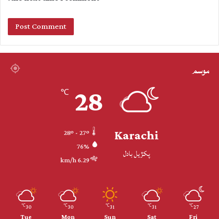
موسم
28
℃
Karachi
28º - 27º
76%
پکڙيل بادل
6.29 km/h
30
30
31
31
27
℃
℃
℃
℃
℃
Tue
Mon
Sun
Sat
Fri