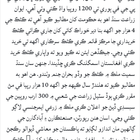
پي جي في ٻوري تي 1200 روپيا واڌ ڪئي وئي آھي. ايوان
زراعت سنڌ اهو به حڪومت کان مطالبو ڪيو آهي ته ڪڻڪ جي
4 هزار جو اگهه بنا دير خوراڪ کاتي کان جاري ڪرائي ڪڻڪ
خريداري جا مرڪز قائم ڪري ڪڻڪ سرڪاري اگهه تي خريد
ڪئي وڃي. جيڪڏهن ايئن نه ڪيو ويو ته واپاري ڪڻڪ خريد
ڪري افغانستان اسمگلنگ ڪري ڇڏيندا. جنهن سان سنڌ
سميت ملڪ ۾ ڪڻڪ جو وڏو بحران جنم وٺندو. هن اهو به
مطالبو ڪيو ته هلندڙ سال ڪپهه جو اگهه 10 هزار رپيا في مڻ
مقرر ڪري ٻوڏ سٽيل زراعت جي شعبي ۾ 300 ارب روپين جي
سبسڊي ڏيڻ جو اعلان ڪري ملڪ ۾ زرعي ايمرجنسي لاڳو
ڪئي وڃي. اسان هنن رپورٽن، صنعتڪارن ۽ آبادگارن جي
ڳالهين مان اندازو لڳايو ته پاڪستان جو معاشي ڏيوالو رڪجڻ
جو نالو به نٿو وٺي، افغانستان ۾ ڊالر موڪلڻ کانپو ڪڻڪ