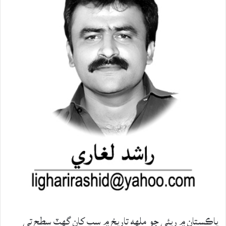
پاڪستان ۾ رپئي جو ملهه تاريخ ۾ سڀ کان گهٽ سطح تي