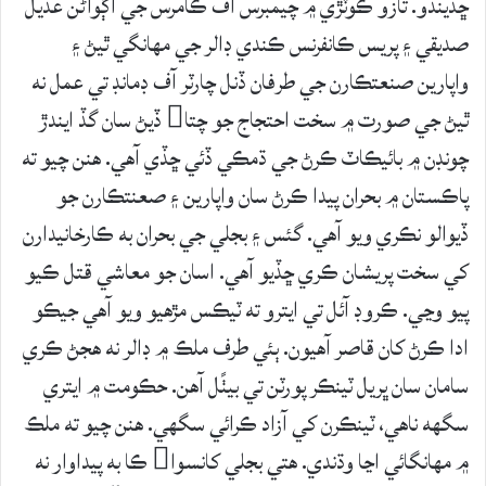
ڇڏيندو. تازو ڪوٽڙي ۾ چيمبرس آف ڪامرس جي اڳواڻن عديل
صديقي ۽ پريس ڪانفرنس ڪندي ڊالر جي مهانگي ٿيڻ ۽
واپارين صنعتڪارن جي طرفان ڏنل چارٽر آف ڊمانڊ تي عمل نه
ٿيڻ جي صورت ۾ سخت احتجاج جو چتا ڏيڻ سان گڏ ايندڙ
چونڊن ۾ بائيڪاٽ ڪرڻ جي ڌمڪي ڏئي ڇڏي آهي. هنن چيو ته
پاڪستان ۾ بحران پيدا ڪرڻ سان واپارين ۽ صعنتڪارن جو
ڏيوالو نڪري ويو آهي. گئس ۽ بجلي جي بحران به ڪارخانيدارن
کي سخت پريشان ڪري ڇڏيو آهي. اسان جو معاشي قتل ڪيو
پيو وڃي. ڪروڊ آئل تي ايترو ته ٽيڪس مڙهيو ويو آهي جيڪو
ادا ڪرڻ کان قاصر آهيون. ٻئي طرف ملڪ ۾ ڊالر نه هجڻ ڪري
سامان سان ڀريل ٽينڪر پورٽن تي بيٺًل آهن. حڪومت ۾ ايتري
سگهه ناهي، ٽينڪرن کي آزاد ڪرائي سگهي. هنن چيو ته ملڪ
۾ مهانگائي اڃا وڌندي. هتي بجلي کانسوا ڪا به پيداوار نه