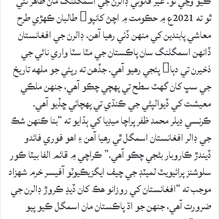
ڪيو وڃي ٿو. غير قانوني ڊالرن جي اسمگلنگ مان ظاهر ٿئي
ٿو ته 2021ع ۾ حڪومت ۾ اچڻ کانپو طالبان ڪهڙي طرح
معاشي پابندين کي منهن ڏئي رهيا آهن. ڊالرن جي افغانستان
ڏانهن اسمگلنگ سان پاڪستان جي مٽا سٽا واري ناڻي جي
ذخيرن تي دٻا پئجي رهيو آهي. جڏهن ته رپئي جو ملهه تاريخ
جي سڀ کان گهٽ سطح تي پهچي چڪو آهي، جنهن ملڪي
معيشت کي ڏيوالپڻي جي ڪنڌي تي پهچائي ڇڏيو آهي.
ڪرنسي ڊيلر محمد ظفر پراچا ميڊيا کي ٻڌايو ته “بنا ڪنهن شڪ
جي ڊالر افغانستان اسمگل ٿي رهيا آهن ۽ اهو فوري فائدو
ڏيندڙ ڪاروبار بڻجي چڪو آهي.” ڪراچي ۾ قائم الفا بيٽا ڪور
سلوشنز پرائيويٽ لميٽڊ جي چيف ايگزيڪيوٽو آفيسر خرم شهزاد
موجب ته “افغانستان کي روزانو هڪ کان ڏيڍ ڪروڙ ڊالرن جي
ضرورت آهي، جنهن جو اڌ پاڪستان مان اسمگل ڪيو پيو