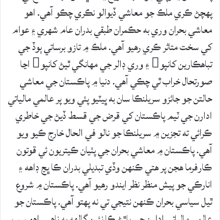
پهچڻ ڪري ملڪ جو معاشي ڏيوالو نڪري چڪو آهي. اهو
معاشي بحران وري به حڪمران طبقي بدران عام شهري ۽ عوام
کي سخت متاثر ڪري رهيو آهي. ملڪ ۾ تازو برساتي ٻوڏ جي
تباهڪارين کانپو ۽ وري ڊالر جي مهانگي ٿيڻ کانپو اڃا
صورتحال خراب ٿي چڪي آهي. دنيا ۾ پاڪستان جي معاشي
حالتن جو جائزو سريلنڪا سان به ڀيٽيو پئي ويو پر عالمي مالياتي
ادارن جي ٽيم پاڪستان کي قرض جي قسط ڏيڻ جي خاطري
ڪرائي ته تجزين ۾ سريلنڪا جو نالو في الحال خارج ڪيو ويو
آهي. پاڪستان ۾ معاشي بحران جي پٺيان ڪيتريون ئي قوتون
ڪارفرما هجن پر هتي ڪنهن وڏي تبديلي بدران ڪا ڀڃ ڊاهه ۽
انارڪي جو پيش منظر نظر ايندو رهيو آهي. پاڪستان ۾ شروع
ٿيل سياسي بحران ڪنهن نتيجي تي نه پهتو آهي. پاڪستان جو
عالمي مالياتي ادارن جي ڀاڙڻ ڪا نئين ڳالهه به ناهي. اهو سڀ