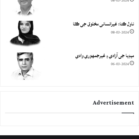
08-03-2024
ناول ڪتا: غيرانساني مخلوق جي ڪٿا
08-03-2024
ميڊيا جي آزادي ۽ غيرجمھوري وادي
06-03-2024
Advertisement