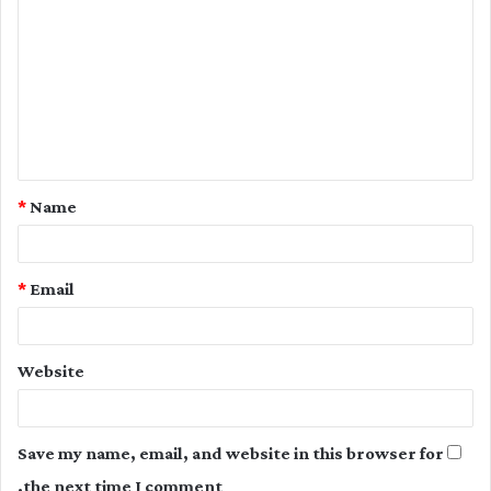
o
m
m
e
n
t
*
Name
*
*
Email
Website
Save my name, email, and website in this browser for
the next time I comment.