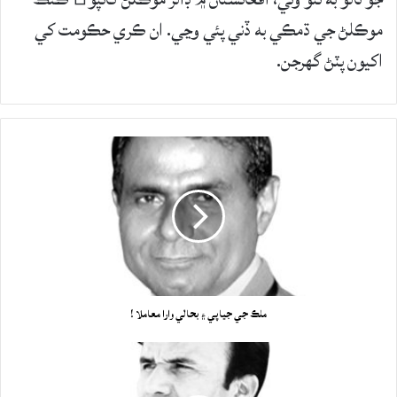
موڪلڻ جي ڌمڪي به ڏني پئي وڃي. ان ڪري حڪومت کي
اکيون پٽڻ گهرجن.
ملڪ جي جياپي ۽ بحالي وارا معاملا !