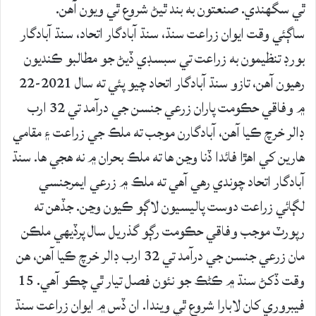
ٿي سگهندي. صنعتون به بند ٿيڻ شروع ٿي ويون آهن.
ساڳئي وقت ايوان زراعت سنڌ، سنڌ آبادگار اتحاد، سنڌ آبادگار
بورڊ تنظيمون به زراعت تي سبسڊي ڏيڻ جو مطالبو ڪنديون
رهيون آهن، تازو سنڌ آبادگار اتحاد چيو پئي ته سال 2021-22
۾ وفاقي حڪومت پاران زرعي جنسن جي درآمد تي 32 ارب
ڊالر خرچ ڪيا آهن، آبادگارن موجب ته ملڪ جي زراعت ۽ مقامي
هارين کي اهڙا فائدا ڏنا وڃن ها ته ملڪ بحران ۾ نه هجي ها. سنڌ
آبادگار اتحاد چوندي رهي آهي ته ملڪ ۾ زرعي ايمرجنسي
لڳائي زراعت دوست پاليسيون لاڳو ڪيون وڃن. جڏهن ته
رپورٽ موجب وفاقي حڪومت رڳو گذريل سال پرڏيهي ملڪن
مان زرعي جنسن جي درآمد تي 32 ارب ڊالر خرچ ڪيا آهن، هن
وقت ڏکڻ سنڌ ۾ ڪڻڪ جو نئون فصل تيار ٿي چڪو آهي. 15
فيبروري کان لابارا شروع ٿي ويندا. ان ڏس ۾ ايوان زراعت سنڌ