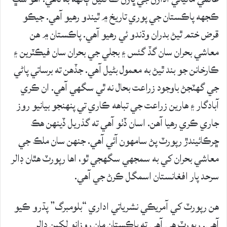
ڪجهه پاڪستان جي پوري تاريخ ۾ ٿيندو رهيو آهي. جيڪو
قرض ختم ٿيڻ بدران وڌندو ئي رهيو آهي. پاڪستان ۾ هن
معاشي بحران سان گڏ گئس ۽ بجلي جي بحران سان فيڪٽرين ۽
ڪارخانن جو بند ٿيڻ به معمول بڻيل آهي. جڏهن ته برساتي پاڻي
جي گهٽجڻ باوجود زراعت بحال نه ٿي سگهي آهي. ان ڪري
آبادگار ۽ هارين زراعت جي تباهه ڪاري تي پنهنجو بيانيو روز
جاري ڪري رهيا آهن. اسان ڏٺو آهي ته گذريل ڏينهن هڪ
ڇرڪائيندڙ رپورٽ پڻ سامهون آئي آهي. جنهن سان ملڪ جي
معاشي بحران کي به سمجهي سگهجي ٿو، اها رپورٽ هٿان ڊالر
سرحد پار افغانستان اسمگل ڪرڻ جي آهي.
هن رپورٽ کي آمريڪي نشرياتي اداري “بلومبرگ” پڌرو ڪيو
آهي. رپورٽ هي آهي ته پاڪستان مان روزانو لکين ڊالر