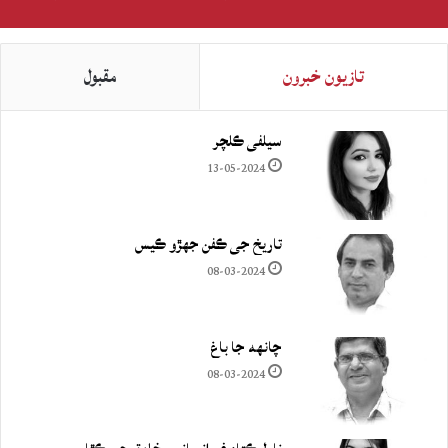
تازيون خبرون
مقبول
سيلفي ڪلچر
13-05-2024
تاريخ جي ڪفن جھڙو ڪيس
08-03-2024
چانهه جا باغ
08-03-2024