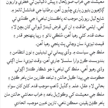
معيشت جي خراب صورتحال ۽ پيش ڏکيائين تي خطري واريون
ڳاڙهيون بتيون ٻاري ڇڏيون آهن. برطانيا جي فنانشل ٽائمز ۾
شايع ٿيل رپورٽن موجب ته پاڪستان تباهيءَ جي ڪنڌي تي
آهي. ايٽمي طاقت ۽ ان کي قرض ڏيندڙ ڏيوالي کان بچڻ لاءِ
سخت قدم کڻي رهيا آهن، مُلڪي ناڻو ۽ رپيا پنهنجو قدر ۽
قيمت تيزيءَ سان وڃائي پٽ پئجي رهيا آهن.
ملڪ جي سياست ۾ وڏي پيماني تي تبديلين ۽ نون انتظامن ۽
بندوبست ڪرڻ وارا سلسلا جاري آهن، وقت تيزيءَ سان اڳتي
وڌي رهيو آهي. ملڪ کي تباهيءَ جو شڪار ڪندڙ اڳوڻي
حڪومت جي پيدا ڪيل حالتن ۽ تباهه ڪارين مان ٻاهر ڪڍڻ ۽
بحالي لاءِ عقل، علم ۽ گڏيل ڏاهپ موجب قدم کڻڻ کان سواءِ
ملڪ جي معيشت کي وڪوڙيل باهه ۽ خراب معاشي حالتن مان
ٻاهر ڪڍڻ يقينن، ممڪن ناهي. تازين خبرن موجب، اتحادي