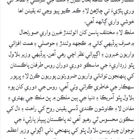
وري پٽڙيءَ تي چاڙهڻ لاءِ ڪم ڪيو پيو وڃي ته يقينن اها
خوشي واري ڳالهه آهي،
ملڪ لاءِ مختلف پاسن کان اڻوڻندڙ خبرن واري صورتحال
۾صرف پرڏيهي کاتي ۾ ڪجهه وڻندڙ ۽ حوصلي ۽ همت افزائي
واريون خبرون ۽ اڳڀرائي نظر اچي رهي آهن. پرڏيهي وزير بلاول
ڀٽو زرداريءَ جي ماسڪو دوري دوران روس طرفان پاڪستان
کي پنهنجون توانائي واريون ضرورتون پوريون ڪرڻ لاءِ ڀرپور
سهڪار جي خاطري ڪرائي وئي آهي. روس جي دوري کان پوءِ
بلاول ڀٽو آمريڪا ۽ دنيا جي ٻين ملڪن ۾ پڻ ملڪ جي بهتري ۽
مفادن لاءِ ڪاوشون ڪندي ڏسي يقينن روح کي راحت ۽ دل کي
سڪون محسوس ٿي رهيو آهي ته پاڪستان پيپلز پارٽيءَ جي
نوجوان چيئرپرسن بلاول ڀٽو کي پنهنجي ناني اڳوڻي وزير اعظم