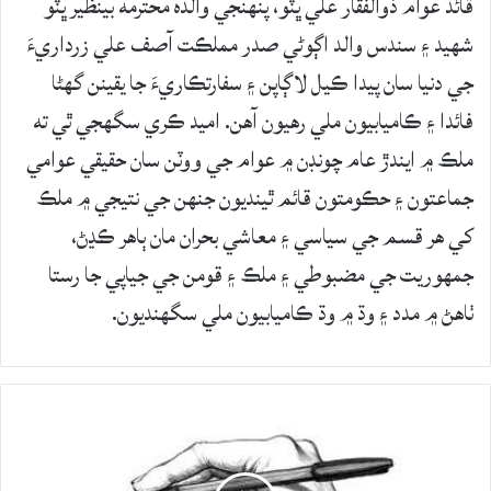
قائد عوام ذوالفقار علي ڀٽو، پنهنجي والده محترمه بينظير ڀٽو
شهيد ۽ سندس والد اڳوڻي صدر مملڪت آصف علي زرداريءَ
جي دنيا سان پيدا ڪيل لاڳاپن ۽ سفارتڪاريءَ جا يقينن گهڻا
فائدا ۽ ڪاميابيون ملي رهيون آهن. اميد ڪري سگهجي ٿي ته
ملڪ ۾ ايندڙ عام چونڊن ۾ عوام جي ووٽن سان حقيقي عوامي
جماعتون ۽ حڪومتون قائم ٿينديون جنهن جي نتيجي ۾ ملڪ
کي هر قسم جي سياسي ۽ معاشي بحران مان ٻاهر ڪڍڻ،
جمهوريت جي مضبوطي ۽ ملڪ ۽ قومن جي جياپي جا رستا
ٺاهڻ ۾ مدد ۽ وڌ ۾ وڌ ڪاميابيون ملي سگهنديون.