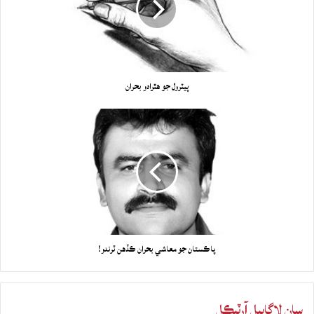
پيٽرول جو هٿرادو بحران
پاڪستان جو معاشي بحران ڪڏهن ٽرندو!
سان لاڳاپيل آرٽيڪل