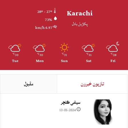
Karachi
28º - 27º
73%
پکڙيل بادل
6.97 km/h
30
30
31
31
28
℃
℃
℃
℃
℃
Tue
Mon
Sun
Sat
Fri
تازيون خبرون
مقبول
سيلفي ڪلچر
13-05-2024