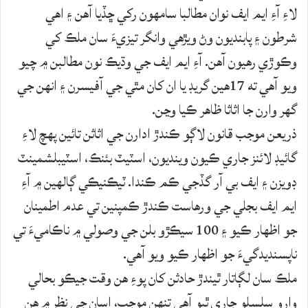
لاءِ آءِ ايم ايف نوان مطالبا سامهون رکي ڇڏيا آهن ۽ اهي
شرطون ۽ پابنديون وڻ ويڙهي وانگر تيزيءَ سان ملڪ کي
وڪوڙي رهيون آهن. آءِ ايم ايف جي وڌيڪ نون مطالبن ۾ چيو
ويو آهي ته 17هين گريڊ يا ان کان مٿي جي آفيسرن ۽ انهن جي
گهر وارن جا اثاثا ظاهر ڪيا وڃن.
ذريعن موجب قانون لاڳو ڪندڙ ادارن جي اثاثن تائين پهچ لاءِ
گائيڊ لائنز جاري ڪيون وينديون، اسٽيٽ بئنڪ، اسٽيبلشمينٽ
ڊويزن ۽ ايف بي آر گڏجي ڪم ڪندا. ٽيڪنيڪي ڳالهين ۾ آءِ
ايم ايف بجلي جي ورهاست ڪندڙ ڪمپنين تي عدم اطمينان
جو اظهار ڪيو ۽ 100 سيڪڙو بلن جي وصولي ۾ ناڪاميءَ تي
ناپسنديدگيءَ جو اظهار ڪيو ويو آهي.
ملڪ سان لڳاتار ٿيندڙ حادثن کان پوءِ هن وقت جيڪو بحالي
وارو سلسلو جاري ٿيو آهي تنهن موجب، اسان جي نظر ۾ هن