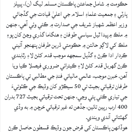
حڪومت ۾ شامل جماعتن پاڪستان مسلم ليگ (ن)، پيپلز
پارٽي ۽ جمعيت علماءِ اسلام جي اعليٰ قيادت جي گڏجاڻي
وزير اعظم شهباز شريف جي صدارت ۾ ڪئي وئي آهي، جنهن
۾ ملڪ ۾پيدا ٿيل سياسي طوفان ۽ هنگاما گذري وڃڻ کان پوءِ
ملڪ کي لاڳو حالتن ۾ حڪومتي ڌرين طرفان پنهنجو آئيني
ڪردار ادا ڪرڻ ۽ گڏيل سمجهه موجب قدم کڻڻ لاءِ رٿابندي
ڪرڻ گهربل قدم کڻڻ لاءِ ڪيترائي ضروري فيصلا ڪيا ويا
آهن. خبرن موجب، عالمي مالياتي فنڊ جي مطالبي تي پاڪستان
طرفان ترقياتي بجيٽ تي 50 سيڪڙو کان وڌيڪ جي ڪٽوتيءَ
جي تياري ڪئي پئي وڃي، جنهن تحت ترقياتي بجيٽ 727 بدران
400 ارب رپين تائين، جڏهن ته غير ترقياتي خرچن ۾ به وڏي
گهٽتائي آندي ويندي.
هوڏانهن پاڪستان کي قرض جون وڌيڪ قسطون حاصل ڪرڻ