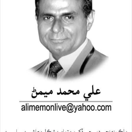
ملڪ پنهنجي دور جي ڏکين ۽ تمام مشڪل معاشي ۽ سياسي ۽