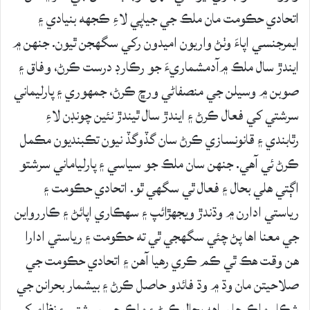
اتحادي حڪومت مان ملڪ جي جياپي لاءِ ڪجهه بنيادي ۽
ايمرجنسي اپاءَ وٺڻ واريون اميدون رکي سگهجن ٿيون. جنهن ۾
ايندڙ سال ملڪ ۾آدمشماريءَ جو رڪارڊ درست ڪرڻ، وفاق ۽
صوبن ۾ وسيلن جي منصفاڻي ورڇ ڪرڻ، جمهوري ۽ پارليماني
سرشتي کي فعال ڪرڻ ۽ ايندڙ سال ٿيندڙ نئين چونڊن لاءِ
رٿابندي ۽ قانونسازي ڪرڻ سان گڏوگڏ نيون تڪبنديون مڪمل
ڪرڻ ئي آهي. جنهن سان ملڪ جو سياسي ۽ پارلياماني سرشتو
اڳتي هلي بحال ۽ فعال ٿي سگهي ٿو. اتحادي حڪومت ۽
رياستي ادارن ۾ وڌندڙ ويجهڙائپ ۽ سهڪاري اپائڻ ۽ ڪاررواين
جي معنا اها پڻ چئي سگهجي ٿي ته حڪومت ۽ رياستي ادارا
هن وقت هڪ ٿي ڪم ڪري رهيا آهن ۽ اتحادي حڪومت جي
صلاحيتن مان وڌ ۾ وڌ فائدو حاصل ڪرڻ ۽ بيشمار بحرانن جي
شڪار ملڪ جا ساهه بحال ڪرڻ ۽ ملڪ جي سرشتي ۽ نظام کي