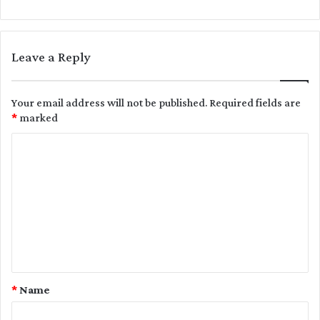
Leave a Reply
Your email address will not be published.
Required fields are
*
marked
C
o
m
m
e
n
t
*
Name
*