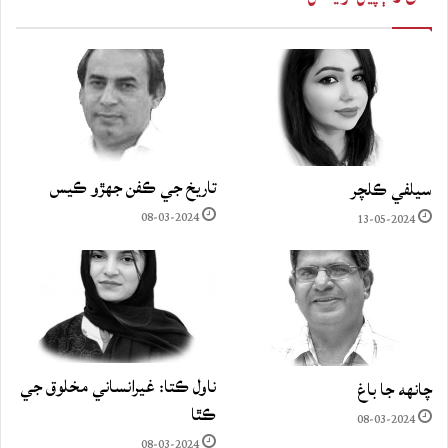
تاريخ جي ڪفن جھڙو ڪيس
سيلفي ڪلچر
08-03-2024
13-05-2024
ناول ڪتا: غيرانساني مخلوق جي
چانهه جا باغ
ڪٿا
08-03-2024
08-03-2024