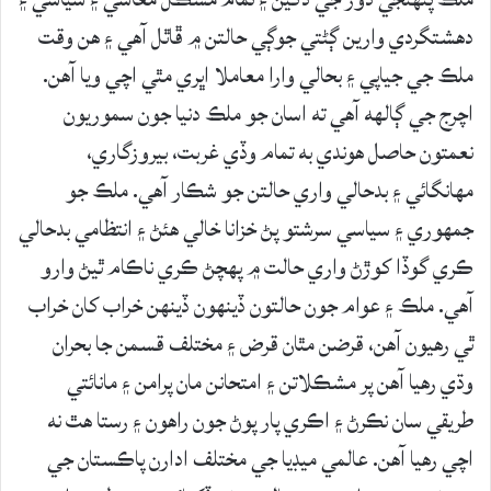
دهشتگردي وارين ڳڻتي جوڳي حالتن ۾ ڦاٿل آهي ۽ هن وقت
ملڪ جي جياپي ۽ بحالي وارا معاملا اڀري مٿي اچي ويا آهن.
اچرج جي ڳالهه آهي ته اسان جو ملڪ دنيا جون سموريون
نعمتون حاصل هوندي به تمام وڏي غربت، بيروزگاري،
مهانگائي ۽ بدحالي واري حالتن جو شڪار آهي. ملڪ جو
جمهوري ۽ سياسي سرشتو پڻ خزانا خالي هئڻ ۽ انتظامي بدحالي
ڪري گوڏا کوڙڻ واري حالت ۾ پهچڻ ڪري ناڪام ٿيڻ وارو
آهي. ملڪ ۽ عوام جون حالتون ڏينهون ڏينهن خراب کان خراب
ٿي رهيون آهن، قرضن مٿان قرض ۽ مختلف قسمن جا بحران
وڌي رهيا آهن پر مشڪلاتن ۽ امتحانن مان پرامن ۽ مانائتي
طريقي سان نڪرڻ ۽ اڪري پار پوڻ جون راهون ۽ رستا هٿ نه
اچي رهيا آهن. عالمي ميڊيا جي مختلف ادارن پاڪستان جي