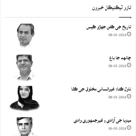
تازو ٽيڪنيڪل خبرون
تاريخ جي ڪفن جھڙو ڪيس
08-03-2024
چانهه جا باغ
08-03-2024
ناول ڪتا: غيرانساني مخلوق جي ڪٿا
08-03-2024
ميڊيا جي آزادي ۽ غيرجمھوري وادي
06-03-2024