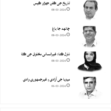
تاريخ جي ڪفن جھڙو ڪيس
08-03-2024
چانهه جا باغ
08-03-2024
ناول ڪتا: غيرانساني مخلوق جي ڪٿا
08-03-2024
ميڊيا جي آزادي ۽ غيرجمھوري وادي
06-03-2024