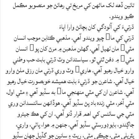
تائين ڏهه لک ماڻهن کي مريخ تي رهائڻ جو منصوبو مڪمل
ڪيو ويندو.
ڌرتيءَ کي آلودگي کان بچائڻ وارا اپاءَ
ڌرتي کي ما چيو ويندو آهي. مذهبي ڪتابن موجب انسان
مٽي مان ٺهيل آهي. گهڻن مذهبن ۾ مرڻ کان پو انسان
مٽي ۾ دفن ٿئي ٿو. سياستدانن وٽ ڌرتي بابت حب وطني
وارو خيال رهيو آهي. هاري وٽ وري ڌرتي مان رزق ملڻ وارو
خيال آهي. شاعرن جو ڌرتيءَ بابت هميشه خوبصورت خيال رهيو
آهي. شاعرن ان کي مٽي منهنجي ما به سڏيو آهي ۽ مٽي اول،
مٽي آخر، مٽي زنده باد پڻ سڏيو آهي. هوڏانهن سائنسدانن وري
مٽي جي سائنس کي اهم قرار ڏنو آهي. ان کي هڪ جيئرو
جاڳندو، بايوڊورسٽي سڏيو آهي. جنهن ۾ هوا، پاڻي، واري،
ڀٿريلي مٽي، چيڪي مٽي، ريٽ ۽ سانپن جو گڏيل جهان سڏيو