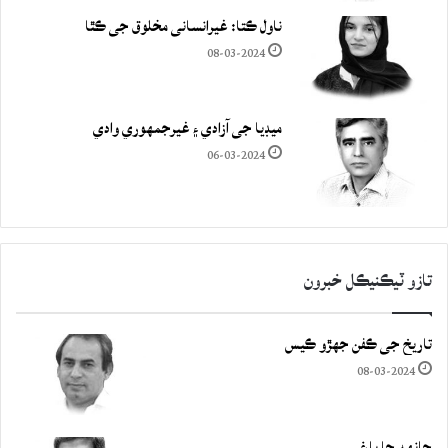
ناول ڪتا: غيرانساني مخلوق جي ڪٿا
08-03-2024
ميڊيا جي آزادي ۽ غيرجمھوري وادي
06-03-2024
تازو ٽيڪنيڪل خبرون
تاريخ جي ڪفن جھڙو ڪيس
08-03-2024
چانهه جا باغ