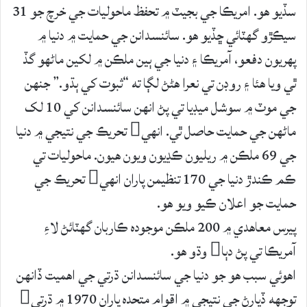
سڏيو هو. امريڪا جي بجيٽ ۾ تحفظ ماحوليات جي خرچ جو 31
سيڪڙو گهٽائي ڇڏيو هو. سائنسدانن جي حمايت ۾ دنيا ۾
پهريون دفعو، آمريڪا ۽ دنيا جي ٻين ملڪن ۾ لکين ماڻهو گڏ
ٿي ويا هئا ۽ روڊن تي نعرا هڻڻ لڳا ته “ثبوت کي ٻڌو.” جنهن
جي موٽ ۾ سوشل ميڊيا تي پڻ انهن سائنسدانن کي 10 لک
ماڻهن جي حمايت حاصل ٿي. انهي تحريڪ جي نتيجي ۾ دنيا
جي 69 ملڪن ۾ ريليون ڪڍيون ويون هيون. ماحوليات تي
ڪم ڪندڙ دنيا جي 170 تنظيمن پاران انهي تحريڪ جي
حمايت جو اعلان ڪيو ويو هو.
پيرس معاهدي ۾ 200 ملڪن موجوده ڪاربان گهٽائڻ لاءِ
آمريڪا تي پڻ دٻا وڌو هو.
اهوئي سبب هو جو دنيا جي سائنسدانن ڌرتي جي اهميت ڏانهن
توجهه ڏيارڻ جي نتيجي ۾ اقوام متحده پاران 1970 ۾ ڌرتي