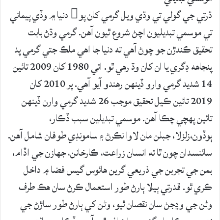
ڌرتي جي گولي تي وڌي ويل گرمي کان پو دنيا ۾ وڏي پيماني
تي موسمي تبديليون اچڻ شروع ٿيون آهن. گرمي وڌڻ بابت
تحقيق ڪندڙن جو چوڻ آهي ته دنيا جا اهي ملڪ جتي گرمي پد
پنجاهه ڊگري يا ان کان وڌ رهي ٿو. اتي 1980 کان 2009 تائين
14 شديد گرمي وارو ڏينهن رهندو آيو آهي. پر 2010 کان
2019 تائين ڪيل تحقيق موجب 26 شديد گرمي وارن ڏينهن
تائين پهچي چڪا آهن. موسمي تبديلين سبب ڏڪار،
ٻوڏون،زلزلا، جبلن مان لاوا نڪرڻ ۽ سامونڊي طوفان شامل آهن.
سائنسدان چون ٿا ته انسان زراعت، ڪارخانن، جهازن جي اڏام،
بمن جي تجربن جي ذريعي گرين هائوس گيس فضا ۾ داخل
ڪري ٿو. قدرتي ٻيلا ٻارڻ طور استعمال ڪرڻ سان هڪ طرف
وڻن جي وڍجڻ سان نقصان ٿيو، وڻن کي ٻارڻ طور ساڙڻ جي