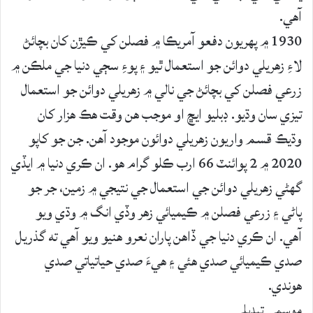
آهي.
1930 ۾ پهريون دفعو آمريڪا ۾ فصلن کي ڪيڙن کان بچائڻ
لاءِ زهريلي دوائن جو استعمال ٿيو ۽ پوءِ سڄي دنيا جي ملڪن ۾
زرعي فصلن کي بچائڻ جي نالي ۾ زهريلي دوائن جو استعمال
تيزي سان وڌيو. ڊبليو ايڇ او موجب هن وقت هڪ هزار کان
وڌيڪ قسم واريون زهريلي دوائون موجود آهن. جن جو کاپو
2020 ۾ 2 پوائنٽ 66 ارب ڪلو گرام هو. ان ڪري دنيا ۾ ايڏي
گهڻي زهريلي دوائن جي استعمال جي نتيجي ۾ زمين، جر جو
پاڻي ۽ زرعي فصلن ۾ ڪيميائي زهر وڏي انگ ۾ وڌي ويو
آهي. ان ڪري دنيا جي ڏاهن پاران نعرو هنيو ويو آهي ته گذريل
صدي ڪيميائي صدي هئي ۽ هيءَ صدي حياتياتي صدي
هوندي.
موسمي تبديلي