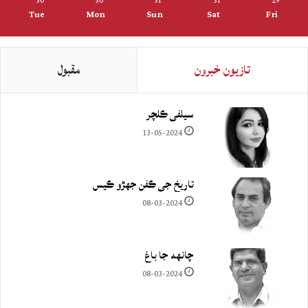
30
30
31
31
29
Tue
Mon
Sun
Sat
Fri
تازيون خبرون
مقبول
سيلفي ڪلچر
13-05-2024
تاريخ جي ڪفن جھڙو ڪيس
08-03-2024
چانهه جا باغ
08-03-2024