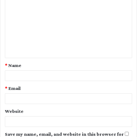
C
o
m
m
e
n
t
*
Name
*
*
Email
Website
Save my name, email, and website in this browser for