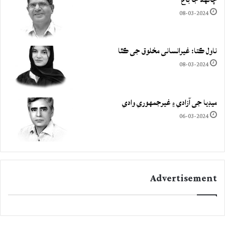
08-03-2024
ناول ڪتا: غيرانساني مخلوق جي ڪٿا
08-03-2024
ميڊيا جي آزادي ۽ غيرجمھوري وادي
06-03-2024
Advertisement