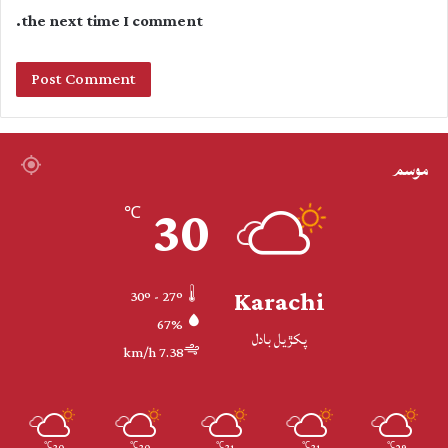
the next time I comment.
موسم
30
℃
Karachi
30º - 27º
67%
پکڙيل بادل
7.38 km/h
℃
℃
℃
℃
℃