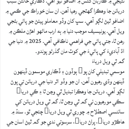
نتيجي ۾ ڪاربان گئس ۾ اضافو ٿيو آهي. ڏڪاري حالتن سبب
دريائن جا وهڪرا گهٽجي رهيا آهن. ان سان خوراڪ جي ڪمي ۾
اضافو ٿيڻ لڳو آهي. سڀ کان وڏو معاملو پيئڻ جو پاڻي بڻجي
ويل آهي. يونيسيف موجب دنيا ۾ ٻه ارب ماڻهو اهڙن ملڪن ۾
رهن ٿا، جتي پاڻي جي فراهمي ناڪافي آهي. 2025 ۾ دنيا جي
اڌ آباديءَ کي پاڻيءَ جي کوٽ مان گذرڻو پوندو.
گم ٿي ويل درياءَ
موسمي تبديلي کان پو ٻوڏون ۽ ڏڪاري موسمون ڏينهون
ڏينهن وڌي رهيون آهن. ان جو وڏو اثر دنيا جي دريائن تي پوڻ
لڳو آهي. دريائن جا وهڪرا تبديل ٿي وڃن ٿا ۽ ڪي دريا
سڪي مورهيون ئي گم ٿي وڃن ٿا. گم ٿي ويل دريائن کي
سائنسي اصطلاح ۾ چوري ٿي ويل دريا چئجي ٿو. سنڌ ۾
هاڪڙو دريا، پراڻ دريا، سرسوتي ندي جو گم ٿيڻ اسان جي