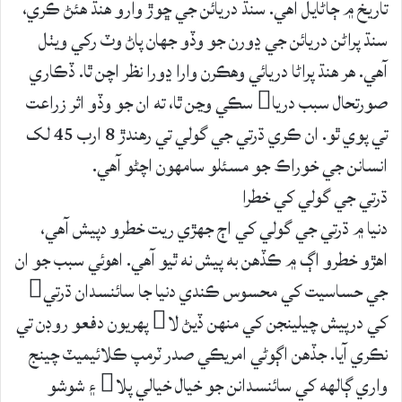
تاريخ ۾ ڄاڻايل آهي. سنڌ دريائن جي ڇوڙ وارو هنڌ هئڻ ڪري،
سنڌ پراڻن دريائن جي ڍورن جو وڏو جهان پاڻ وٽ رکي ويٺل
آهي. هر هنڌ پراڻا دريائي وهڪرن وارا ڍورا نظر اچن ٿا. ڏڪاري
صورتحال سبب دريا سڪي وڃن ٿا، ته ان جو وڏو اثر زراعت
تي پوي ٿو. ان ڪري ڌرتي جي گولي تي رهندڙ 8 ارب 45 لک
انسانن جي خوراڪ جو مسئلو سامهون اچڻو آهي.
ڌرتي جي گولي کي خطرا
دنيا ۾ ڌرتي جي گولي کي اڄ جهڙي ريت خطرو دپيش آهي،
اهڙو خطرو اڳ ۾ ڪڏهن به پيش نه ٿيو آهي. اهوئي سبب جو ان
جي حساسيت کي محسوس ڪندي دنيا جا سائنسدان ڌرتي
کي درپيش چيلينجن کي منهن ڏيڻ لا پهريون دفعو روڊن تي
نڪري آيا. جڏهن اڳوڻي امريڪي صدر ٽرمپ ڪلائيميٽ چينج
واري ڳالهه کي سائنسدانن جو خيال خيالي پلا ۽ شوشو