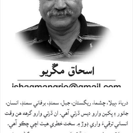
درياءَ ،ٻيلا، چشما، ريگستان، جبل، سمنڊ، برفاني سمنڊ، انسان،
جانور ۽ پکين وارو ديس ڌرتي آهي. ان ڌرتي وارو گرهه هن وقت
انساني ترقيءَ واري ڊوڙ ۾ سخت خطري هيٺ اچي چڪو آهي.