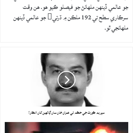
جو عالمي ڏينهن ملهائڻ جو فيصلو ڪيو هو. هن وقت
سرڪاري سطح تي 192 ملڪن ۾ ڌرتي جو عالمي ڏينهن
ملهائجي ٿو.
سپريم ڪورٽ جي حڪم تي عمران خان سان ڳالهين کان انڪار!