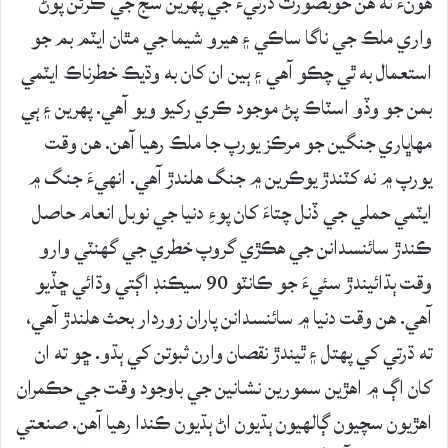
هونءَ ته هن خوبصورت ڌرتيءَ جي پهرين سج جي ڪرڻن پوڻ
واري ملڪ جي ناگا ساڪي ۽ هيرو شيما جي مٿان ايٽم بم جو
استعمال به ٿي چڪو آهي ۽ ٻين ان کان به وڌيڪ خطرناڪ ايٽمي
بمن جو وڏو اسٽاڪ پڻ موجود ڪري رکيو ويو آهي. پهرين ۽ ٻي
مهاڀاري جنگين جو مرڪز يورپ جا ملڪ رهيا آهن. هن وقت
يورپ ۾ نه کٽندڙ يوڪرين ۾ جنگ هلندڙ آهي. انهيءَ جنگ ۾
ايٽمي حملي جي ڏنل چتاءَ کان پوءِ دنيا جي نوبل انعام حاصل
ڪندڙ سائنسدانن جي هڪڙي گروپ خطري جي گهنٽي وارو
وقت ٻڌائيندڙ سئيءَ جو ڪانٽو 90 سيڪنڊ اڳتي وڌائي ڇڏيو
آهي. هن وقت دنيا ۾ سائنسدانن پاران زوردار بحث هلندڙ آهي،
ته ڌرتي کي پهتل ۽ ٿيندڙ نقصان وارن ثبوتن کي ٻڌو. ڇو ته ان
کان اڳ ۾ اهڙين سمورين نشانين جي باوجود وقت جي حڪمران
اهڙيون سچيون ڳالهيون ٻڌيون اڻ ٻڌيون ڪندا رهيا آهن. صنعتي