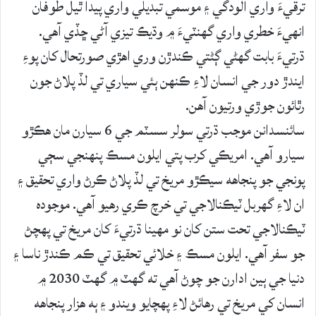
ترقيءَ واري آلودگي ۽ موسمي تبديلي واري پيدا ٿيل طوفان
انهيءَ خطري واري گهنٽيءَ ۾ وڌيڪ تيزي آڻي ڇڏي آهي.
ڌرتيءَ بابت گهڻي ڳڻتي ڪندڙن وري اهڙي صورتحال کان پوءِ
ايندڙ دور جي انسان لاءِ ڪنهن ٻئي سياري تي لڏ پلاڻ جون
رٿائون جوڙي ورتيون آهن.
سائنسدانن موجب ڌرتي سولر سسٽم جي 6 سيارن مان هڪڙو
سيارو آهي. امريڪي کرب پتي ايلون مسڪ پنهنجي سڄي
پونجي جو پنجاهه سيڪڙو مريخ تي لڏ پلاڻ ڪرڻ واري تحقيق ۽
ان لاءِ گهربل ٽيڪنالاجي تي خرچ ڪري رهيو آهي. موجوده
ٽيڪنالاجي تحت ستن کان نو مهينا ڌرتيءَ کان مريخ تي پهچڻ
جو سفر آهي. ايلون مسڪ ۽ خلائي تحقيق تي ڪم ڪندڙ ناسا ۽
دنيا جي ٻين ادارن جو چوڻ آهي ته گهٽ ۾ گهٽ 2030 ۾
انسان کي مريخ تي رهائڻ لاءِ پهچايو ويندو ۽ ٻه هزار پنجاهه