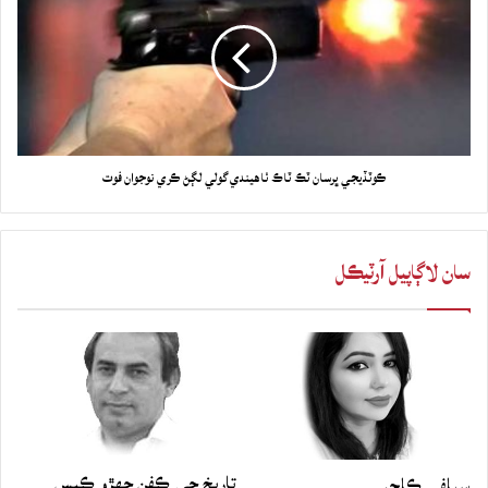
ڪوٽڏيجي ڀرسان ٽڪ ٽاڪ ٺاهيندي گولي لڳڻ ڪري نوجوان فوت
سان لاڳاپيل آرٽيڪل
تاريخ جي ڪفن جھڙو ڪيس
سيلفي ڪلچر