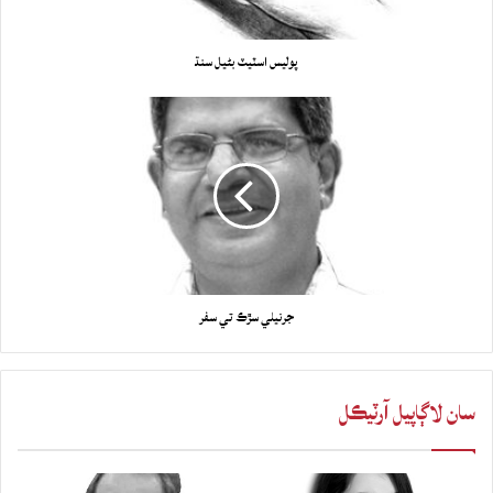
پوليس اسٽيٽ بڻيل سنڌ
جرنيلي سڙڪ تي سفر
سان لاڳاپيل آرٽيڪل