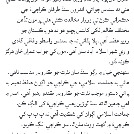
هئي ته سندس چواڻي، اندرون سنڌ طرفان ڪراچيءَ جي
حڪمراني ڪرڻ تي زورار مخالفت ڪئي هئي پر مون تڏهن
مختلف ڪالم لکي کانئس پڇيو هو ته هو پاڪستان جو
وزيراعظم آھي. ڀلا ٻڌائي ته ڇا سندس واسطو وفاقي گادي
واري شھر اسلام آباد سان آھي. مون کي جواب عمران خان هرگز
ڪونه ڏنو.
منهنجي خيال ۾ رڳو سنڌ سان نفرت جو ڪاروبار مناسب ناهي.
هاڻي به جماعت اسلاميءَ جي ڪراچي جو اڳواڻ حافظ نعيم به
پراڻي دستور موجب نفرت جو ڪاروبار ڪندو رهيو آھي. اصل ۾
اهي چاهين ٿا ته سنڌ ٽوڙين يعني ڪراچيءَ کي الڳ ڪن.
جماعت اسلامي اڳواڻ کي شڪايت آھي ته پ پ پ کي
ڪراچيءَ ۾ گهٽ ووٽ ملن ٿا، سو ڪراچي الڳ ڪريو.