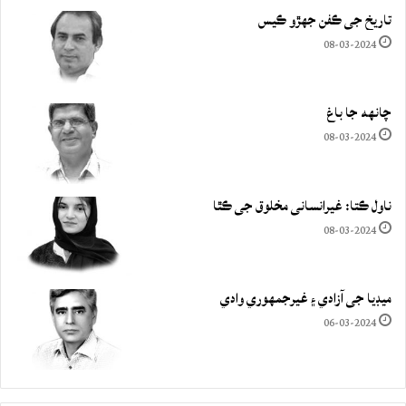
تاريخ جي ڪفن جھڙو ڪيس
08-03-2024
چانهه جا باغ
08-03-2024
ناول ڪتا: غيرانساني مخلوق جي ڪٿا
08-03-2024
ميڊيا جي آزادي ۽ غيرجمھوري وادي
06-03-2024