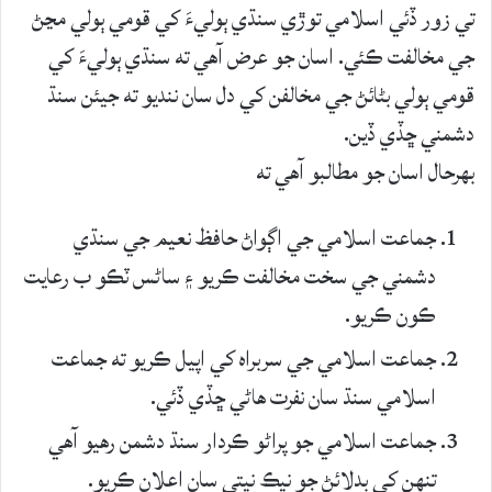
تي زور ڏئي اسلامي توڙي سنڌي ٻوليءَ کي قومي ٻولي مڃڻ
جي مخالفت ڪئي. اسان جو عرض آھي ته سنڌي ٻوليءَ کي
قومي ٻولي بڻائڻ جي مخالفن کي دل سان ننديو ته جيئن سنڌ
دشمني ڇڏي ڏين.
بهرحال اسان جو مطالبو آھي ته
جماعت اسلامي جي اڳواڻ حافظ نعيم جي سنڌي
دشمني جي سخت مخالفت ڪريو ۽ ساڻس ٽڪو ب رعايت
ڪون ڪريو.
جماعت اسلامي جي سربراه کي اپيل ڪريو ته جماعت
اسلامي سنڌ سان نفرت هاڻي ڇڏي ڏئي.
جماعت اسلامي جو پراڻو ڪردار سنڌ دشمن رهيو آھي
تنهن کي بدلائڻ جو نيڪ نيتي سان اعلان ڪريو.