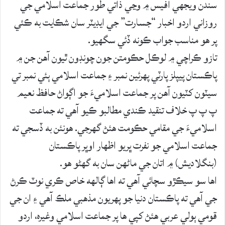
سندن ويجهي آفيس ۾ وڃي ذاتي طور جماعت اسلامي جي
روزاني اردو اخبار “جسارت” جي ايڊيٽر سان شڪايت به ڪئي
پر هو مناسب جواب ڪونه ڏئي سگهيو.
تازو ڪراچي ۾ لوڪل حڪومتن جون چونڊون ٿيون آھن جن ۾
پاڪستان پيپلز پارٽي پهرئين نمبر ۽ جماعت اسلامي ٻئي نمبر تي
سيٽون کٽيون آھن پر جماعت اسلاميءَ جو اڳواڻ حافظ نعيم
پ پ پ خلاف تنقيد ڪندي مطالبو ڪيو آھي ته جماعت
اسلاميءَ جي مقامي حڪومت هئڻ گهرجي. هونئن به ڏسجي ته
جماعت اسلامي جو نفرت ڀريو اظهار اوڀر پاڪستان
(بنگلاديش) ۾ اتان جي ماڻهن سان به گهڻو هو.
اها سو سيڪڙو سچائي آھي ته اها ڳالهه خاص ڪري نوٽ ڪرڻ
جي آھي ته پاڪستان دنيا جو پهريون مذهبي ملڪ آهي ۽ ان جي
قومي ٻولي عربي هئڻ کپي ها پر جماعت اسلامي وغيره، اردو