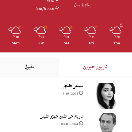
76%
پکڙيل بادل
7.48 km/h
30
29
31
31
28
℃
℃
℃
℃
℃
Mon
Sun
Sat
Fri
Thu
تازيون خبرون
مقبول
سيلفي ڪلچر
13-05-2024
تاريخ جي ڪفن جھڙو ڪيس
08-03-2024