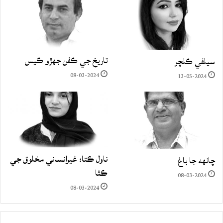
تاريخ جي ڪفن جھڙو ڪيس
سيلفي ڪلچر
08-03-2024
13-05-2024
ناول ڪتا: غيرانساني مخلوق جي
چانهه جا باغ
ڪٿا
08-03-2024
08-03-2024