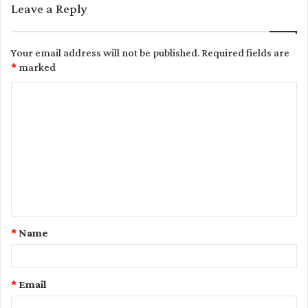
Leave a Reply
Your email address will not be published.
Required fields are
*
marked
C
o
m
m
e
n
t
*
Name
*
*
Email