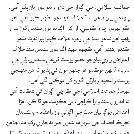
جماعت اسلاميءَ جي اڳواڻ جي تازو وڊيو مون پاڻ ٻڌي آھي.
پنهنجي بيان ۾ هن سنڌ خلاف نفرت جو اظهار ڪيو آھي. اهو
ڪو پهريون ڀيرو ڪونهي، ان کان اڳ به مون سندس کوڙ بيان
پڙھيا آھن ته هو سنڌ جي وجود خلاف ڪيترا ڀيرا نفرت ظاهر
ڪندو رهندو آھي. ڪجهه مهينا اڳ مون سندس سنڌ خلاف
اعتراض واري بيان جو حصو پوسٽ ذريعي سندس پارٽي جي
سربراه ڏانهن موڪليو هو جنهن مون کي ٻڌايو ته هن منهنجي
پوسٽ واسطيدار پارٽي اڳواڻ کي موڪلي ڏني آھي.
بهرحال جماعت اسلاميءَ جي ڪراچي اڳواڻ کي شڪايت آھي
ته اندرون سنڌ وارا ڪراچيءَ تي حڪومت ڇو ٿا ڪن. اهڙا
اعتراض جوڳا بيان ملڪ جي اڳوڻي وزيراعظم ۽ پاڪستان
تحريڪ انصاف جي سربراهه عمران خان به جاري رکيا هئا. جڏهن
عمران خان پوڻا چار سال وزيراعظم رهيو هو ته مون پوسٽ ڪئي