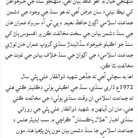
منهنجي خيال ۾ اهو غلط بيان آھي. منهنجو سنڌ جي خيرخواهن
کي نيڪ نيتيءَ سان عرض آھي ته هو سنڌ جي وجود جي دشمن
جماعت اسلامي اڳوڻ حافظ نعيم ۽ پي ٽي آءِ سربراه عمران خان
جي سنڌ دشمن بيانن جي سخت مخالفت ڪن پر افسوس پاڻ کي
سنڌ جو اڪيلو خيرخواه سڏائيندڙ سنڌي گروپ عمران خان توڙي
جماعت اسلاميءَ جي اڳواڻ جي سنڌ خلاف بيانن جي نفرت جي
مخالفت نٿا ڪن.
اها به سچائي آھي ته جڏهن شهيد ذوالفقار علي ڀٽي سال
1972ع ڌاري سنڌي، سنڌ جي اڪيلي ٻولي ڊڪليئر ڪئي هئي
ته جماعت اسلامي ان وقت سنڌي ٻوليءَ جي مخالفت ڪئي
هئي. مان تن ڏينهن ۾ شھيد ذوالفقار علي ڀٽي جي روزاني
سنڌي اخبار “هلال پاڪستان” ڪراچي ۾ سب ايڊيٽر هئس ۽
جماعت اسلامي جا سنڌ دشمن بيان مون پاڻ پڙھيا هئا. مون