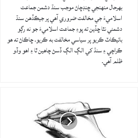
بهرحال منهنجي ڇنڊڇاڻ موجب سنڌ دشمن جماعت
اسلاميءَ جي مخالفت ضروري آھي پر جيڪڏهن سنڌ
دشمني نٿا ڇڏين ته پوءِ جماعت اسلاميءَ جو نه رڳو
بائيڪاٽ ڪريو پر سياسي مخالفت به ڪريو. ڇاڪاڻ ته هو
ڪراچي ۽ سنڌ کي الڳ الڳ ڏسڻ چاهين ٿا ۽ اهو وڏو
ظلم آھي.