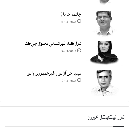
چانهه جا باغ
08-03-2024
ناول ڪتا: غيرانساني مخلوق جي ڪٿا
08-03-2024
ميڊيا جي آزادي ۽ غيرجمھوري وادي
06-03-2024
تازو ٽيڪنيڪل خبرون