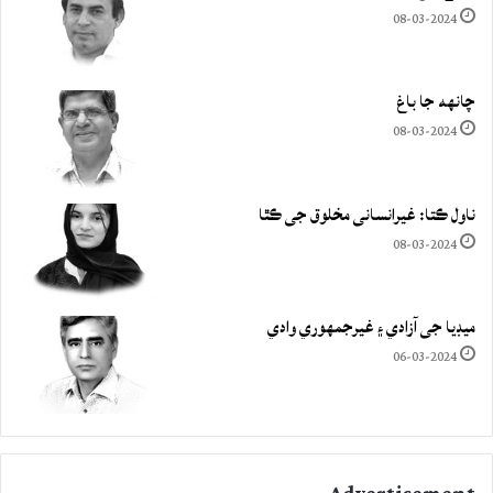
08-03-2024
چانهه جا باغ
08-03-2024
ناول ڪتا: غيرانساني مخلوق جي ڪٿا
08-03-2024
ميڊيا جي آزادي ۽ غيرجمھوري وادي
06-03-2024