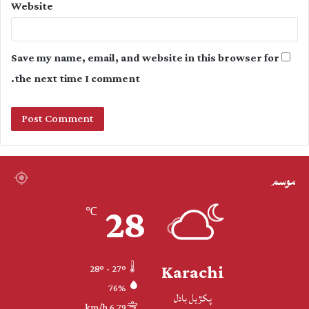
Website
Save my name, email, and website in this browser for
the next time I comment.
موسم
28
℃
Karachi
28º - 27º
76%
پکڙيل بادل
6.79 km/h