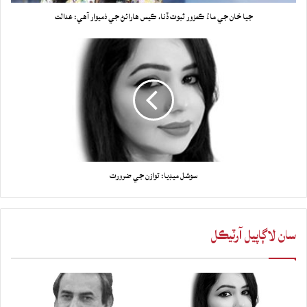
جيا خان جي ماءُ ڪمزور ثبوت ڏنا، ڪيس هارائڻ جي ذميوار آهي: عدالت
سوشل ميڊيا: توازن جي ضرورت
سان لاڳاپيل آرٽيڪل