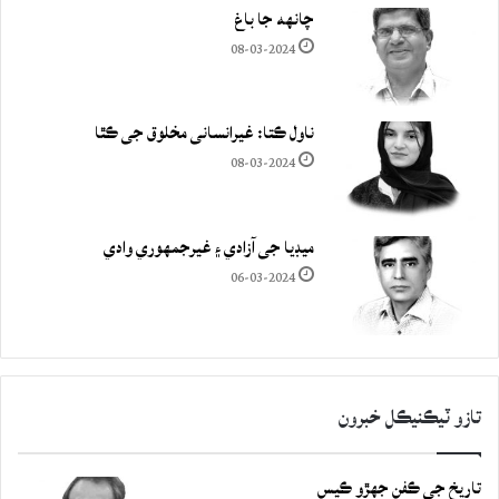
چانهه جا باغ
08-03-2024
ناول ڪتا: غيرانساني مخلوق جي ڪٿا
08-03-2024
ميڊيا جي آزادي ۽ غيرجمھوري وادي
06-03-2024
تازو ٽيڪنيڪل خبرون
تاريخ جي ڪفن جھڙو ڪيس