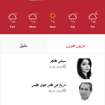
30
30
31
31
28
℃
℃
℃
℃
℃
Tue
Mon
Sun
Sat
Fri
تازيون خبرون
مقبول
سيلفي ڪلچر
13-05-2024
تاريخ جي ڪفن جھڙو ڪيس
08-03-2024