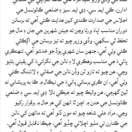
ادارن، ڪي ايم سي، ڊي ايم سيز ۽ ضلعي ڪائونسل جي
اجلاس جي صدارت ڪندي کين هدايت ڪئي آهي ته برساتن
دوران مناسب اپاءَ ورتا وڃن ته جيئن شهرين جي جان ۽ مال جو
تحفظ ٿي سگهي. وڏي وزير چيو ته تيز برساتن جي اڳڪٿي
ڪئي وئي آهي، جنهن سان شهري ٻوڏ جو خدشو آهي. تنهنڪري
پاڻيءَ جي مناسب وهڪري لاءِ نالن جي نگرانيءَ کي يقيني بڻايو
وڃي. هن چيو ته تازو ٽن وڏن نالن جي صفائي ۽ لائننگ ڪئي
وئي آهي، ان ڪري برساتي پاڻيءَ جي نيڪال ۾ ڪا به پريشاني نه
ٿيڻ گهرجي. هن وڌيڪ چيو ته جيڪي نالا ڊي ايم سي ۽ ضلعي
ڪائونسل جي حدن ۾ اچن ٿا انهن کي هر حال ۾ برقرار رکيو
وڃي. مراد علي شاهه چيو ته مون ڏٺو آهي ته ماڻهن کي نالن
جي ڪنارن تي ملبو اڇلائي ڇڏيو آهي، جيڪا ناقابل قبول آهي.