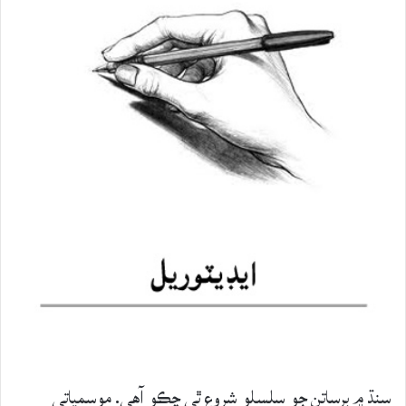
سنڌ ۾ برساتن جو سلسلو شروع ٿي چڪو آهي. موسمياتي