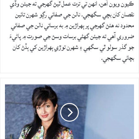
ڪيون ويون آهن، انهن تي ترت عمل ٿيڻ گهرجي ته جيئن وڏي
نقصان کان بچي سگهجي. نالن جي صفائي رڳو شهرن تائين
محدود نه هئڻ گهرجي پر ٻهراڙين ۾ به برساتي نالن جي صفائي
ضروري آهي ته جيئن گهڻي برسات وسڻ جي صورت ۾ پاڻيءَ
جو گذر سولو ٿي سگهي ۽ شهرن توڙي ٻهراڙين کي ٻڏڻ کان
بچائي سگهجي.