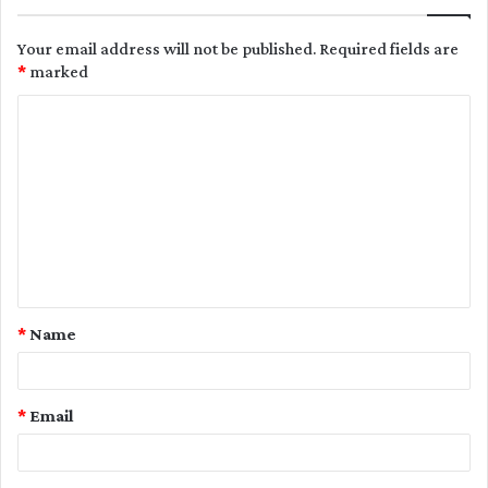
Your email address will not be published.
Required fields are
*
marked
C
o
m
m
e
n
t
*
Name
*
*
Email