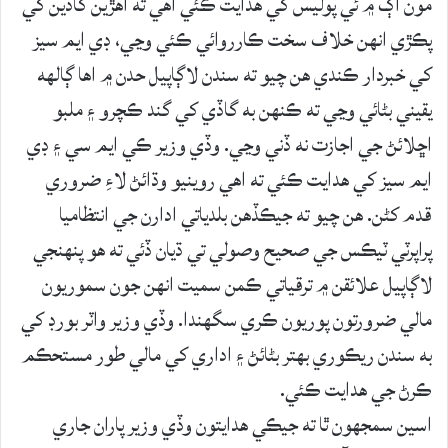
مون اڳ ۾ ئي پوليس کي هدايت ڪئي آهي ته اهڙين گاڏين کي
پڪڙي انهن خلاف سخت ڪارروائي ڪئي وڃي، ڊي ايم سيز
کي خبردار ڪندي هن چيو ته سندن لاڳاپيل حدن ۾ اها ڳالهه
يقيني بڻائي وڃي ته ڪنهن به گاڏي کي گند ڪچرو ۽ ملبو
اڇلائڻ جي اجازت نه ڏني وڃي. وڏي وزير ڪي ايم سي ۽ ڊي
ايم سيز کي هدايت ڪئي ته اهي روينيو وڌائڻ لاءِ ضروري
قدم کڻن. هن چيو ته جيڪڏهن بلدياتي ادارن جي انتظاميا
پراپرٽي ٽيڪس جي صحيح وصولي تي ڌيان ڏئي ته هو پنهنجي
لاڳاپيل علائقن ۾ ترقياتي ڪمن سميت انهن جون سموريون
مالي ضرورتون پوريون ڪري سگهندا. وڏي وزير واٽر بورڊ کي
به سندن ريڪوري بهتر بڻائڻ ۽ اداري کي مالي طور مستحڪم
ڪرڻ جي هدايت ڪئي.
اسين سمجهون ٿا ته جيڪي هدايتون وڏي وزير پاران جاري