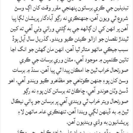
تبديلين جي ڪري برساتون پنهنجي مقرر وقت کان اڳ وسڻ
شروع ٿي ويون آهن، جنهنڪري نه رڳو آبادگار پريشان لڳا پيا
آهن پر انهن کي ان ڳالهه جي به ڳڻتي ورائي وئي آهي ته کين
ٿيندڙ نقصان جو ازالو ڪيئن ڪيو ويندو. گذريل سال آيل ٻوڏ
سبب جيڪي ماڻهو متاثر ٿيا آهن، انهن مان گهڻن جو انگ اڃا
تائين ڪئمپن ۾ موجود آهي، مٿان وري برسات جي ڪري
صورتحال خراب ٿيڻ جا امڪان پيدا ٿي پيا آهن. سنڌ ۾ برسات
وسڻ کان پوءِ جنهن ڪوتاهي جو مظاهرو ڪيو ويندو آهي، اهو
ڏسڻ وٽان هوندو آهي، ڇاڪاڻ ته برساتن کان پوءِ نه رڳو
صورتحال ويتر خراب ٿي ويندي آهي پر برساتن جو پاڻي نيڪال
ٿيڻ ۾ به ڏينهن لڳي ويندا آهن، تنهنڪري عام ماڻهن لاءِ
پريشانيون به وڌي وينديون آهن.
سنڌ جي وڏي وزير سيد مراد علي شاهه ڪراچي جي مڪاني