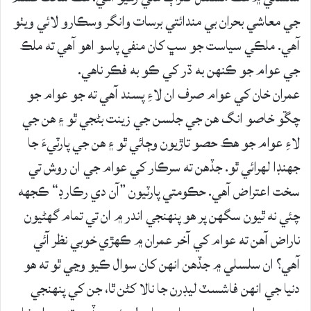
جي معاشي بحران بي مندائتي برسات وانگر وسڪارو لائي ويٺو
آهي. ملڪي سياست جو سڀ کان منفي پاسو اهو آهي ته ملڪ
جي عوام جو ڪنهن به ڌر کي ڪو به فڪر ناهي.
عمران خان کي عوام صرف ان لاءِ پسند آهي ته جو عوام جو
چڱو خاصو انگ هن جي جلسن جي زينت بڻجي ٿو ۽ هن جي
لاءِ عوام جو هڪ حصو تاڙيون وڄائي ٿو ۽ هن جي پارٽيءَ جا
جهنڊا لهرائي ٿو. جڏهن ته سرڪار کي عوام جي ان روش تي
سخت اعتراض آهي. حڪومتي پارٽيون ”آن دي رڪارڊ“ ڪجهه
چئي نه ٿيون سگهن پر هو پنهنجي اندر ۾ ان تي تمام گهڻيون
ناراض آهن ته عوام کي آخر عمران ۾ ڪهڙي خوبي نظر آئي
آهي؟ ان سلسلي ۾ جڏهن انهن کان سوال ڪيو وڃي ٿو ته هو
دنيا جي انهن فاشسٽ ليڊرن جا نالا کڻن ٿا، جن کي پنهنجي