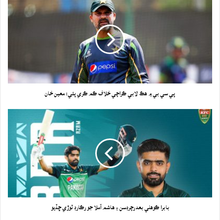
پي سي بي ۾ هڪ لابي ڪراچي خلاف ڪم ڪري پئي: معين خان
بابرا ڪوهلي بعد رچرڊسن ۽ هاشم آملا جو رڪارڊ ٽوڙي ڇڏيو