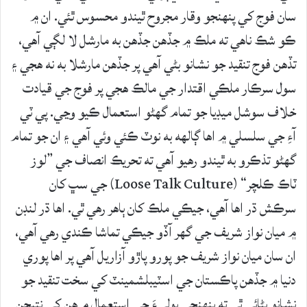
سان فوج کي پنهنجو وقار مجروح ٿيندو محسوس ٿئي. ان ۾
ڪو شڪ ناهي ته ملڪ ۾ جڏهن جڏهن به مارشل لا لڳي آهي،
تڏهن فوج تنقيد جو نشانو بڻي آهي پر جڏهن مارشلا به نه هجي ۽
سول سرڪار ملڪي اقتدار جي مالڪ هجي پر فوج جي قيادت
خلاف سوشل ميڊيا جو تمام گهڻو استعمال ڪيو وڃي. پي ٽي
آءِ جي سلسلي ۾ اها ڳالهه به نوٽ ڪئي وئي آهي ۽ ان جو تمام
گهڻو تذڪرو به ٿيندو رهيو آهي ته تحريڪ انصاف جي ”لوز
ٽاڪ ڪلچر“ (Loose Talk Culture) جي سڀ کان
سرڪش ڌر اها آهي، جيڪي ملڪ کان ٻاهر رهي ٿي. اها ڌر لنڊن
۾ ميان نواز شريف جي گهر آڏو جيڪي تماشا ڪندي رهي آهي،
ان سان ميان نواز شريف جو پورو پاڙو آزاريل آهي پر اها پوري
دنيا ۾ جڏهن پاڪستان جي اسٽيبلشمينٽ کي سخت تنقيد جو
نشانو بڻائي ٿي ته پنهنجي ٻوليءَ جي استعمال ۾ هن کي نتيجن