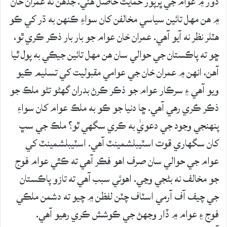
دور ۾ عوام جي ڀرپور حمايت حاصل هئي. جڏهن ته عمران خان
۾ هن مهل تائين سياسي مخالفن کان سواءِ ڪنهن به ڌر کي ڪو
هٽلر نظر نه آيو آهي. عمران خان عوام جو بار بار ذڪر ڪري ٿو،
ڇو ته پاڪستان جي حوالي سان هن مهل تائين جيڪي به پول ٿيا
آهن، انهن ۾ عمران خان جي عوامي مقبوليت کي تسليم ڪيو
ويو آهي ۽ سرڪار عوام جو ذڪر ڪرڻ بدران گهڻو تڻو ملڪ جو
ذڪر ڪري رهي آهي. ڇا دنيا جو ڪو به ملڪ عوام کان سواءِ
پنهنجي وجود جي دعويٰ به ڪري سگهي ٿو؟ ملڪ جي سڀ
کان سگهاري قوت اسٽيبلشمينٽ آهي. اسٽيبلشمينٽ کي
عوام جي حوالي سان صرف اهو فڪر آهي ته ڪٿي عوام فوج
جو مخالف نه بڻجي وڃي. اهوئي سبب آهي ته تازو پاڪستان
جي چيف آف آرمي اسٽاف چٽن لفظن ۾ چيو ته دشمن ملڪي
فوج ۽ عوام ۾ ڏار وجهڻ جي ڪوشش ڪري رهيو آهي.