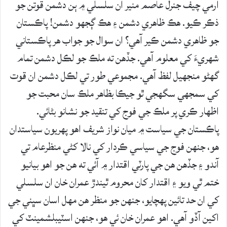
آرمي چيف جنرل عاصم منير ان سلسلي ۾ ٻن دشمن قوتن جو
ذڪر ڪيو. هڪ ظاهري دشمن ۽ هڪ ڳجهو دشمن! پاڪستان
جو ظاهري دشمن ڪير آهي؟ ان سوال جو جواب هر پاڪستاني
شهريءَ کي معلوم آهي. جڏهن ته ملڪ جو لڪل دشمن تمام
گهڻو منجهيل لفظ آهي. مجموعي طور تي لڪل دشمن ان قوت
کي سمجهي سگهجي ٿو جيڪا بظاهر ملڪ سان محبت جو
اظهار ڪري پر ملڪ جي فوج کي تنقيد جو نشانو بڻائي.
پاڪستان جي سياست ۾ ميان نواز شريف اهو پهريون سياستدان
هو، جنهن فوج جي سياسي ڪردار کي نالا کڻي منظرعام تي
آندو ۽ جڏهن هن جي پارٽي اقتدار ۾ آئي ته هن جو اهو بيانيو
ختم ٿي ويو ۽ اقتدار کان محروم ٿيندڙ عمران خان ان سلسلي
کي ان حد تائين پهچايو، جنهن جو منظر هن مهل اسان سڀني جي
اکين آڏو آهي. اهو عمران خان ئي هو، جنهن اسٽيبلشمينٽ کي