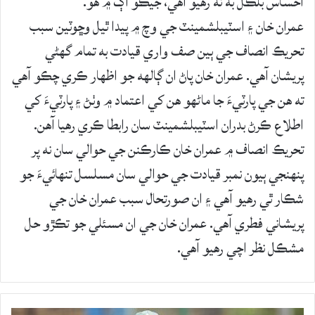
احساس بلڪل به نه رهيو آهي، جيڪو اڳ ۾ هو.
عمران خان ۽ اسٽيبلشمينٽ جي وچ ۾ پيدا ٿيل وڇوٽين سبب
تحريڪ انصاف جي ٻين صف واري قيادت به تمام گهڻي
پريشان آهي. عمران خان پاڻ ان ڳالهه جو اظهار ڪري چڪو آهي
ته هن جي پارٽيءَ جا ماڻهو هن کي اعتماد ۾ وٺڻ ۽ پارٽيءَ کي
اطلاع ڪرڻ بدران اسٽيبلشمينٽ سان رابطا ڪري رهيا آهن.
تحريڪ انصاف ۾ عمران خان ڪارڪنن جي حوالي سان نه پر
پنهنجي ٻيون نمبر قيادت جي حوالي سان مسلسل تنهائيءَ جو
شڪار ٿي رهيو آهي ۽ ان صورتحال سبب عمران خان جي
پريشاني فطري آهي. عمران خان جي ان مسئلي جو تڪڙو حل
مشڪل نظر اچي رهيو آهي.