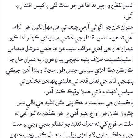
کليل لفظن ۾ چيو ته اها هن جو ساٿ ڏئي ۽ کيس اقتدار ۾
آڻي.
عمران خان جو اڳوڻي آرمي چيف تي هن مهل تائين اهو الزام
آهي ته هن سندس اقتدار جي خاتمي ۾ بنيادي ڪردار ادا ڪيو.
عمران خان جي اهڙي موقف سبب هن جا حامي سوشل ميڊيا تي
اسٽيبلشمينٽ خلاف بنهه مڇرجي پيا ۽ هونءَ به عمران خان جا
ڪارڪن هڪ اهڙي سياسي جنس طور سڃاتا ويندا آهن، جيڪي
پنهنجي قائد جي نقش قدم تي هلندي پنهنجن مخالفن تي
سياسي گهٽ ۽ ذاتي حملا وڌيڪ ڪندا آهن.
پاڪستان جي سياست ۾ هڪ ٻئي مٿان تنقيد جي نالي سان
چٿرون ڪرڻ جو رواج رهيو آهي پر اهو ڪڏهن نه ٿيو آهي ته
ملڪ ۾ فوج کي نه صرف تنقيد جو نشانو بڻجي وڃي پر ملڪ
جي محافظ اداري لاءِ اهڙي ٻولي استعمال ڪئي وڃي، جنهن