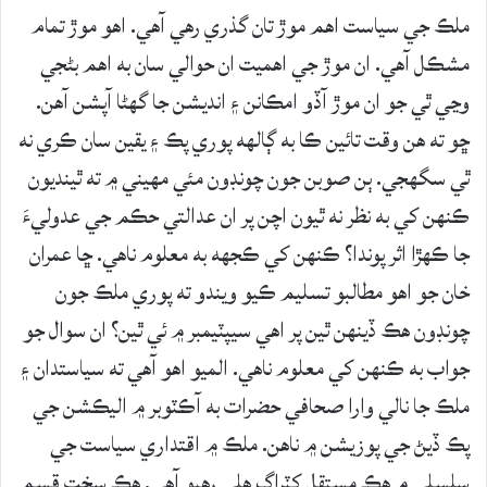
ملڪ جي سياست اهم موڙ تان گذري رهي آهي. اهو موڙ تمام
مشڪل آهي. ان موڙ جي اهميت ان حوالي سان به اهم بڻجي
وڃي ٿي جو ان موڙ آڏو امڪانن ۽ انديشن جا گهڻا آپشن آهن.
ڇو ته هن وقت تائين ڪا به ڳالهه پوري پڪ ۽ يقين سان ڪري نه
ٿي سگهجي. ٻن صوبن جون چونڊون مئي مهيني ۾ ته ٿينديون
ڪنهن کي به نظر نه ٿيون اچن پر ان عدالتي حڪم جي عدوليءَ
جا ڪهڙا اثر پوندا؟ ڪنهن کي ڪجهه به معلوم ناهي. ڇا عمران
خان جو اهو مطالبو تسليم ڪيو ويندو ته پوري ملڪ جون
چونڊون هڪ ڏينهن ٿين پر اهي سيپٽيمبر ۾ ئي ٿين؟ ان سوال جو
جواب به ڪنهن کي معلوم ناهي. الميو اهو آهي ته سياستدان ۽
ملڪ جا نالي وارا صحافي حضرات به آڪٽوبر ۾ اليڪشن جي
پڪ ڏيڻ جي پوزيشن ۾ ناهن. ملڪ ۾ اقتداري سياست جي
سلسلي ۾ هڪ مستقل کٽراڳ هلي رهيو آهي. هڪ سخت قسم