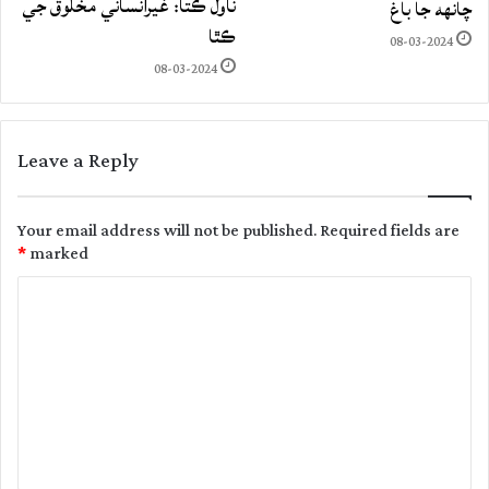
ناول ڪتا: غيرانساني مخلوق جي
چانهه جا باغ
ڪٿا
08-03-2024
08-03-2024
Leave a Reply
Your email address will not be published.
Required fields are
*
marked
C
o
m
m
e
n
t