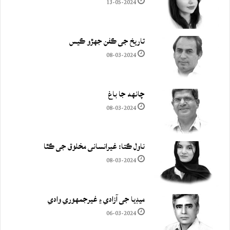
13-05-2024
تاريخ جي ڪفن جھڙو ڪيس
08-03-2024
چانهه جا باغ
08-03-2024
ناول ڪتا: غيرانساني مخلوق جي ڪٿا
08-03-2024
ميڊيا جي آزادي ۽ غيرجمھوري وادي
06-03-2024