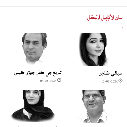
سان لاڳاپيل آرٽيڪل
تاريخ جي ڪفن جھڙو ڪيس
سيلفي ڪلچر
08-03-2024
13-05-2024