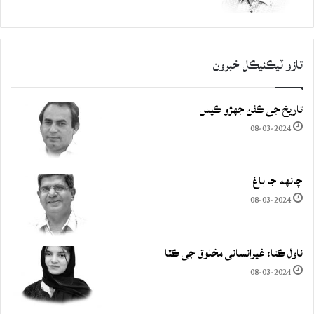
تازو ٽيڪنيڪل خبرون
تاريخ جي ڪفن جھڙو ڪيس
08-03-2024
چانهه جا باغ
08-03-2024
ناول ڪتا: غيرانساني مخلوق جي ڪٿا
08-03-2024