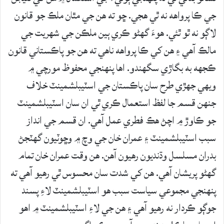
جي ڪا پرواهه نه ٿي هجي. ڇو ته هن جي مٿان ملڪ جو قانون
لاڳو نه ٿو ٿئي. هوءَ گهڻو ڪري ٻين ملڪن جي شهريت جي
مالڪ آهي ۽ هن کي ڪا پرواهه ناهي ته هن جو پاڪستاني قانون
ڪجهه به بگاڙي سگهندو. اها پنهنجي محفوظ مورچي ۾
ويهي جهڙي طرح سان پاڪستان جي اسٽيبلشمينٽ خلاف
جنهن قسم جا لفظ استعمال ڪري ٿي ان سان اسٽيبلشمينٽ
جو ڪاوڙ ۾ اچڻ هڪ فطري عمل آهي. ان قسم جي انداز
سبب اسٽيبلشمينٽ ۽ عمران خان جي وچ ۾ وڇوٽيون گهٽجڻ
بدران مسلسل وڌنديون رهيون آهن. هن وقت عمران خان تمام
گهڻو پريشان آهي. هن کي شدت سان محسوس ٿي رهيو آهي ته
پنهنجي مجموعي سياست سبب هو اسٽيبلشمينٽ لاءِ پسند
جوڳو ڪردار نه رهيو آهي ۽ هن جي لاءِ اسٽيبلشمينٽ ۾ اهو