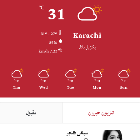
31
℃
Karachi
31º - 27º
59%
پکڙيل بادل
7.23 km/h
31
31
31
31
31
℃
℃
℃
℃
℃
Thu
Wed
Tue
Mon
Sun
تازيون خبرون
مقبول
سيلفي ڪلچر