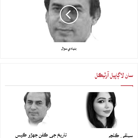
بنيادي سوال
سان لاڳاپيل آرٽيڪل
تاريخ جي ڪفن جھڙو ڪيس
سيلفي ڪلچر