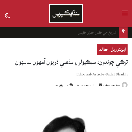
مينيو
tch
kin
تاريخ جي ڪفن جھڙو ڪيس
ايڊيٽوريل ۽ ڪالم
ترڪي چونڊون: سيڪيولر ۽ مذهبي ڌريون آمهون سامهون
Editorial-Article-Sadaf Shaikh
27
0
16-05-2023
Send
Akhtar Hafeez
an
email