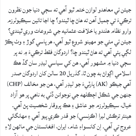
جيئن ئي معاهدو لوازن ختم ٿيو آهي ته سڄي دنيا جون نظرون
ترڪيءَ تي ڄميل آهن ته هاڻ ڇا ٿيندو؟ ڇا اڃا تائين سيڪيولرزم
وارو نظام هلندو يا خلافت عثمانيه جي شروعات وري ٿيندي؟
جيئن ئي مئي جو مهينو شروع ٿيو آهي، هر پاسي گوڙ ۽ وٺ پڪڙ
لڳي پئي آهي ته هاڻ ٿيندو ڇا؟ اردوگان فقط ترڪيءَ ۾ نه پر
سڄي دنيا ۾ مشهور آهي، هن کي سياسي ليڊر سان گڏ هڪ
اسلامي اڳواڻ به چون ٿا. گذريل 20 سالن کان اردوگان صدر
آهي جيڪو (AK) پارٽيءَ جو ليڊر آهي، هن جو مخالف (CHP)
جنهن جي شڪل اڄڪلهه جي نوجوانن ڏٺي به ناهي پر هو آزاد
خيال، سيڪيولرزم جو عاشق ۽ هڪ پروقار شخصيت پڻ آهي.
هينئر ترڪش ليرا (ڪرنسي) جو قدر ڪري پيو آهي ۽ مهانگائي
عروج تي آهي. اِن کانسواءِ شام، ايران، افغانستان جي ماڻهن لاءِ