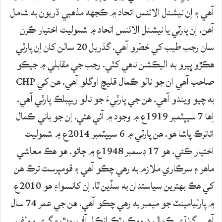
آهي ۽ اِن نيشنل الائنس اتحاد ۾ ڪجهه مذهبي ڌريون به شامل
آهن. اِن پارٽي يا نيشنل الائنس اتحاد ۾ شموليت اختيار ڪرڻ
سان رجب طيب کي خطرو آهي. گذريل 20 سالن کان اِن پارٽي
هڪڙو ڀيرو به اليڪشن ناهي کٽي. رجب جي مقابلي ۾ جيڪو
صاحب آهي ان جو نالو ڪمال قليچ اوگلو آهي. هن کي CHP
به چيو ويندو آهي. هن جي پارٽيءَ جو نالو ريپبلڪ پارٽي آهي.
اِها 7 سيپٽمبر 1919ع ۾ وجود ۾ آئي هئي. اِن جو باني ڪمال
اتاترڪ پاشا هو. هن پارٽي ۾ 6 سيپٽمبر 2014ع ۾ شموليت
اختيار ڪئي. هو 17 ڊسمبر 1948ع ۾ ڄائو. هو هڪ معاشي
ماهر ۽ سرڪاري ملازم به رهي چڪو آهي ۽ قومپرست ترڪ هن
کي هڪ بهترين سياستدان به سڏين ٿا. اِن کانسواءِ هو 2010ع
۾ پارليامينٽ جو ميمبر به رهي چڪو آهي. هن جي عمر 74 سال
آهي. گانڌي ڪمال، ڊيموڪريٽڪ انڪل آف يوٿ ۽ گري وولف