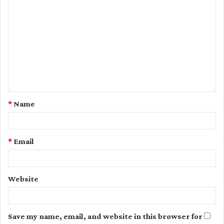
C
o
m
m
e
n
t
*
Name
*
*
Email
Website
Save my name, email, and website in this browser for