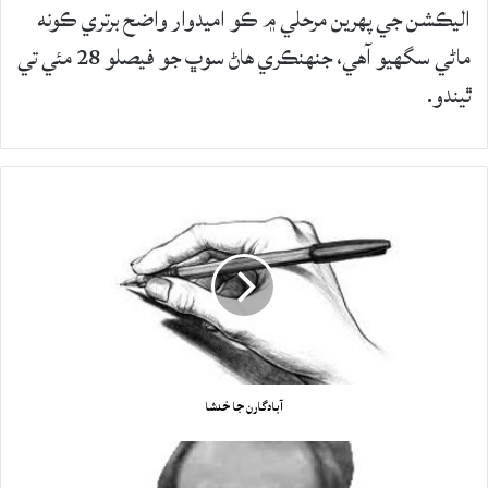
اليڪشن جي پهرين مرحلي ۾ ڪو اميدوار واضح برتري ڪونه
ماڻي سگهيو آهي، جنهنڪري هاڻ سوڀ جو فيصلو 28 مئي تي
ٿيندو.
آبادگارن جا خدشا