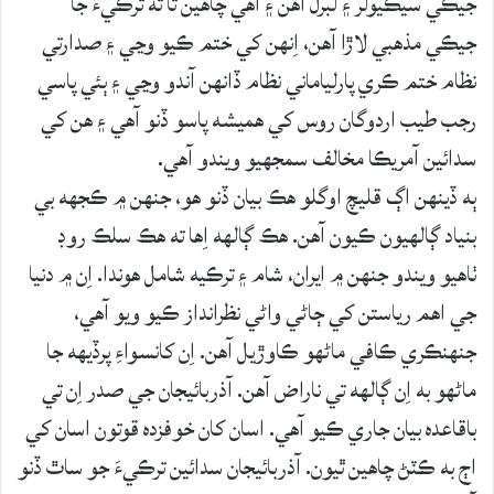
جيڪي سيڪيولر ۽ لبرل آهن ۽ اهي چاهين ٿا ته ترڪيءَ جا
جيڪي مذهبي لاڙا آهن، اِنهن کي ختم ڪيو وڃي ۽ صدارتي
نظام ختم ڪري پارلياماني نظام ڏانهن آندو وڃي ۽ ٻئي پاسي
رجب طيب اردوگان روس کي هميشه پاسو ڏنو آهي ۽ هن کي
سدائين آمريڪا مخالف سمجهيو ويندو آهي.
ٻه ڏينهن اڳ قليچ اوگلو هڪ بيان ڏنو هو، جنهن ۾ ڪجهه بي
بنياد ڳالهيون ڪيون آهن. هڪ ڳالهه اِها ته هڪ سلڪ روڊ
ٺاهيو ويندو جنهن ۾ ايران، شام ۽ ترڪيه شامل هوندا. اِن ۾ دنيا
جي اهم رياستن کي ڄاڻي واڻي نظرانداز ڪيو ويو آهي،
جنهنڪري ڪافي ماڻهو ڪاوڙيل آهن. اِن کانسواءِ پرڏيهه جا
ماڻهو به اِن ڳالهه تي ناراض آهن. آذربائيجان جي صدر اِن تي
باقاعده بيان جاري ڪيو آهي. اسان کان خوفزده قوتون اسان کي
اڄ به ڪٽڻ چاهين ٿيون. آذربائيجان سدائين ترڪيءَ جو ساٿ ڏنو