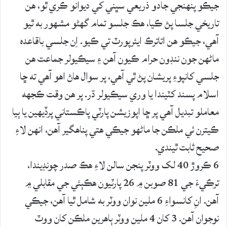
جيڪو پنهنجي جادو ذريعي سڀني کي ديوانو ڪري ٿو، هن
تاريخي جلسا پڻ ڪيا، هڪ جلسو تمام گهڻو مشهور به ٿيو
آهي، جيڪو هن اتاترڪ ايئرپورٽ تي ڪيو. اِن جلسي باقاعده
ماڻهن جون ننڊون حرام ڪيون آهن ۽ سيڪيولر جماعت هن
جلسي کانپوءِ پريشان پڻ ٿي آهي، پر سوال هاڻ اهو آهي ته ڇا
اسلام پسند کٽيندا يا وري سيڪيولر ڌر. پر هن وقت ڪجهه
معاملو تبديل آهي پر ڇا اپوزيشن پارٽي پاڪستاني پرڏيهين يا ٻيا
ڪيترن ئي ملڪن جا ماڻهو جيڪي هتي پناهگير آهن، انهن لاءِ
صحيح ثابت ٿيندي.
6 ڪروڙ 40 لک ووٽر پنجن سالن لاءِ هڪ صدر چونڊيندا،
ترڪيءَ جي 81 صوبن ۾ 26 پارٽيون هڪٻئي جي مقابلي ۾
آهن. انِ کانسواءِ 6 ملين نوان ووٽر به شامل ٿيا آهن، جيڪي
نوجوان آهن. 3 کان 4 ملين ووٽر ٻاهرين ملڪن کان ووٽ