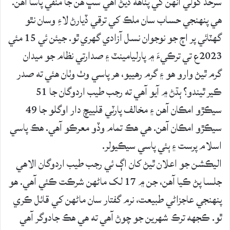
سرحد کولي انهن کي پناهه ڏيڻ اهي سڀ هن جا منفي پاسا آهن.
هي پنهنجي حساب سان ملڪ کي ترقي ڏيارڻ لاءِ وسان نٿو
گهٽائي پر اڄ جو نوجوان نسل آزادي گهري ٿو. جيئن ئي 15 مئي
2023ع تي ترڪيءَ ۾ پارليامينٽ ۽ صدارتي نظام جو ميدان
گرم ٿيڻ وارو ھو ۽ گرم رھيیو، هر پاسي وٺ وٺان ھئي ته صدر
ڪير ٿيندو؟ ٻڌڻ ۾ آيو آهي ته رجب طيب اردوگان جا 51
سيڪڙو امڪان آهن ۽ مخالف پارٽي قليیچ دار اوگلو جا 49
سيڪڙو امڪان آهن. هي هڪ تمام وڏو معرڪو آهي. هڪ پاسي
اسلام پرست ۽ ٻئي پاسي سيڪيولر.
اليڪشن جو اعلان ٿيڻ کان اڳ ئي رجب طيب اردوگان الاھي
جلسا پڻ ڪيا آهن، جن ۾ 17 لک ماڻهن شرڪت ڪئي آهي. هو
پنهنجي عاجزاڻي طبيعت، نرم گفتار سان ماڻهن کي قائل ڪري
ٿو. ڪجهه ترڪ شهرين جو چوڻ آهي ته هي هڪ جادوگر آهي