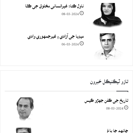
ناول ڪتا: غيرانساني مخلوق جي ڪٿا
08-03-2024
ميڊيا جي آزادي ۽ غيرجمھوري وادي
06-03-2024
تازو ٽيڪنيڪل خبرون
تاريخ جي ڪفن جھڙو ڪيس
08-03-2024
چانهه جا باغ