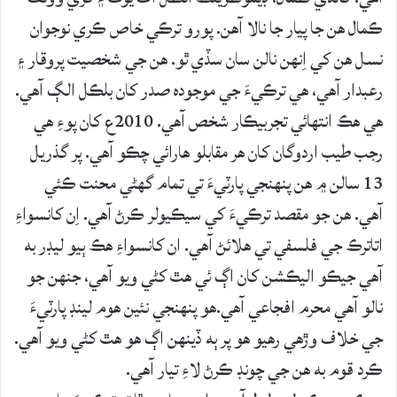
ڪمال هن جا پيار جا نالا آهن. پورو ترڪي خاص ڪري نوجوان
نسل هن کي اِنهن نالن سان سڏي ٿو. هن جي شخصيت پروقار ۽
رعبدار آهي، هي ترڪيءَ جي موجوده صدر کان بلڪل الڳ آهي.
هي هڪ انتهائي تجربيڪار شخص آهي. 2010ع کان پوءِ هي
رجب طيب اردوگان کان هر مقابلو هارائي چڪو آهي. پر گذريل
13 سالن ۾ هن پنهنجي پارٽيءَ تي تمام گهڻي محنت ڪئي
آهي. هن جو مقصد ترڪيءَ کي سيڪيولر ڪرڻ آهي. اِن کانسواءِ
اتاترڪ جي فلسفي تي هلائڻ آهي. ان کانسواءِ هڪ ٻيو ليڊر به
آهي جيڪو اليڪشن کان اڳ ئي هٿ کڻي ويو آهي، جنهن جو
نالو آهي محرم افجاعي آهي.هو پنهنجي نئين هوم لينڊ پارٽيءَ
جي خلاف وڙهي رهيو هو پر ٻه ڏينهن اڳ هو هٿ کڻي ويو آهي.
ڪرد قوم به هن جي چونڊ ڪرڻ لاءِ تيار آهي.