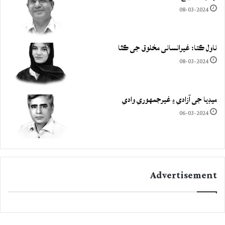
08-03-2024
ناول ڪتا: غيرانساني مخلوق جي ڪٿا
08-03-2024
ميڊيا جي آزادي ۽ غيرجمھوري وادي
06-03-2024
Advertisement