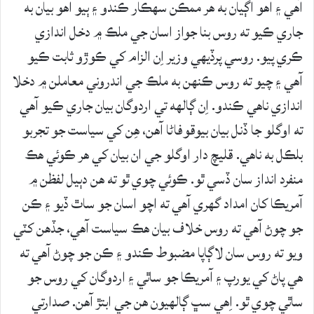
آهي ۽ اهو اڳيان به هر ممڪن سهڪار ڪندو ۽ ٻيو اهو بيان به
جاري ڪيو ته روس بنا جواز اسان جي ملڪ ۾ دخل اندازي
ڪري پيو. روسي پرڏيهي وزير اِن الزام کي ڪوڙو ثابت ڪيو
آهي ۽ چيو ته روس ڪنهن به ملڪ جي اندروني معاملن ۾ دخلا
اندازي ناهي ڪندو. اِن ڳالهه تي اردوگان بيان جاري ڪيو آهي
ته اوگلو جا ڏنل بيان بيوقوفاڻا آهن، هِن کي سياست جو تجربو
بلڪل به ناهي. قليچ دار اوگلو جي ان بيان کي هر ڪوئي هڪ
منفرد انداز سان ڏسي ٿو. ڪوئي چوي ٿو ته هن دٻيل لفظن ۾
آمريڪا کان امداد گهري آهي ته اچو اسان جو ساٿ ڏيو ۽ ڪن
جو چوڻ آهي ته روس خلاف بيان هڪ سياست آهي، جڏهن کٽي
ويو ته روس سان لاڳاپا مضبوط ڪندو ۽ ڪن جو چوڻ آهي ته
هي پاڻ کي يورپ ۽ آمريڪا جو ساٿي ۽ اردوگان کي روس جو
ساٿي چوي ٿو. اِهي سڀ ڳالهيون هن جي ابتڙ آهن. صدارتي