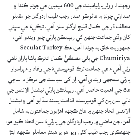
وجهندا. ووٽر پارليامينٽ جي 600 ميمبرن جي چونڊ ڪندا ۽
صدارتي چونڊ ۾ هاڻوڪو صدر رجب طيب اردوگان جو مقابلو
مخالف ڌر جي ڪمال قليچ اوگلو سان آهي. ترڪيءَ جي سڀني
کان وڏي جماعت جنهن کي ريپبلڪن پارٽي چيو ويندو آهي،
جمهوريت خلق به چوندا آهن. هڪ Secular Turkey
Chumiriya جي باني مصطفيٰ ڪمال اتاترڪ پاشا پاران ٺاهي
وئي آهي ۽ هي جماعت ترڪ قومپرستيءَ جي وفادار ۽ پراسرار
پارٽي سمجهي ويندي آهي. اِن کي سياست جي مرڪز ۾ ساڄي
هٿ جي اهميت حاصل آهي. ريپبلڪن پارٽي نيشنل الائنس جي
نالي سان پاڻ کي قومپرست، قدامت پسند سڏايو آهي ۽ نيشنل
الائنس اتحاد جنهن ۾ هاڻ ڪجهه اهڙيون جماعتون به شامل
آهن، جن ماضي ۾ رجب اردوگان جي پارٽيءَ سان اتحاد ڪيو هو،
جنهنڪري رجب طيب کٽي ويو هو پر هينئر معاملو ڪجهه ابتڙ