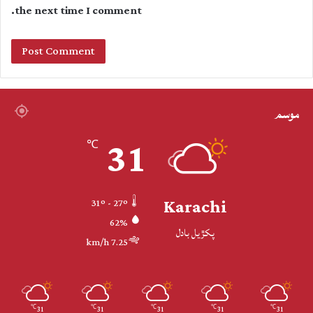
the next time I comment.
موسم
31
℃
Karachi
31º - 27º
62%
پکڙيل بادل
7.25 km/h
31
31
31
31
31
℃
℃
℃
℃
℃