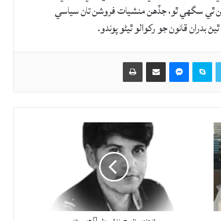
هن ٿي سگهي ٿو، جڏهن منشيات فروشن تان سياسي
 بدران قانون جو رکوالو ٿيڻو پوندو.
Twitter
Skype
Messenger
حصيداري ڪريو اي ميل ذريعي
اپيو