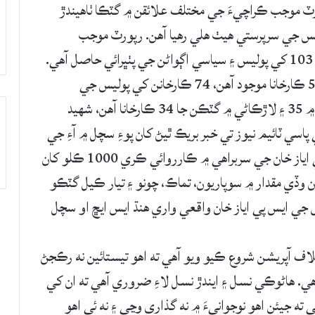
رٽ موجب ڪراچيءَ جي مختلف علائقن ۾ گٽڪا ٺاهيندڙ
آهن، جن مان 41 ڪارخانا پوليس جي سرپرستي هيٺ هلي رهيا آهن. رپورٽ موجب
ڪراچيءَ ۾ 733 گٽڪا فروش موجود آهن، جن مان 103 کي پوليس ۽ سياسي اڳواڻن جي پٺڀرائي حاصل آهي.
پوليس رپورٽ موجب حيدرآباد ۾ گٽڪا ٺاهڻ جا 523 ڪارخانا موجود آهن، 74 ڪارخانن کي پوليس جي
سرپرستي حاصل آهي. ميرپور خاص ۾ 102، سکر ۾ 35 ۽ لاڙڪاڻي ۾ گٽڪن جا 34 ڪارخانا آهن، شهيد
ڪندڙ 84 ڪارخانا آهن. ٻئي پاسي ٽائيم نيوز تي خبر بريڪ ٿيڻ کان پوءِ سچل ۾ آءِ جي
سنڌ جي اسپيشل ٽاسڪ فورس جي انچارج ايس پي اياز خان جي سربراهي ۾ ڪارروائي ڪري 1000 ڪلو کان
ن وڏي مقدار ۾ سوپاريون، تماڪ، چونو ۽ تيار ڪيل گٽڪو
 ايس پي اياز خان واقعي واري هنڌ ايس ايڇ او سچل
ف آپريشن شروع ڪيو ويو آهي ته اهو تيستائين نه رڪجڻ
. هاڻوڪي نسل ۽ ايندڙ نسل لاءِ ضروري آهي ته ان کي
 جيئن اهو نوجوانيءَ ۾ نه گذاري وڃي ۽ نه ئي اهو