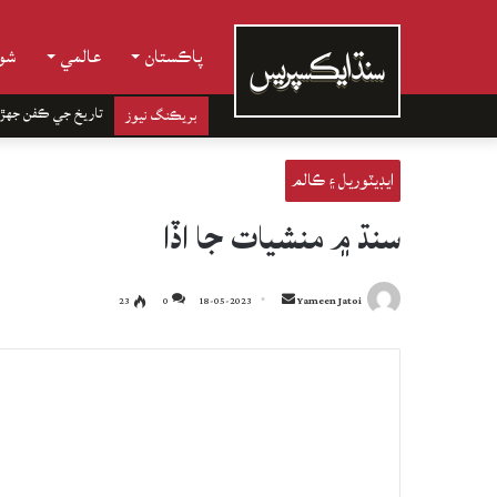
پاڪستان
عالمي
شوب
تاريخ جي ڪفن جھڙ
بريڪنگ نيوز
ايڊيٽوريل ۽ ڪالم
سنڌ ۾ منشيات جا اڏا
Send
23
0
18-05-2023
Yameen Jatoi
an
email