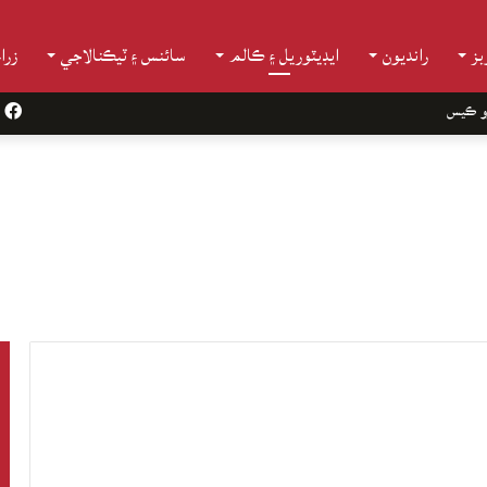
ز
رانديون
ايڊيٽوريل ۽ ڪالم
سائنس ۽ ٽيڪنالاجي
زرا
و ڪيس
k