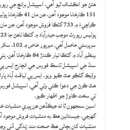
هئڻ جو انڪشاف ٿيو آهي. اسپيشل برانچ جي رپو
151 ڪارخانا موجود 
بينظير آباد ۾ گٽڪا تيار 
وڌيڪ گٽڪو هٿ ڪيو ويو. ايس پي لياقت آباد پارا
هٿ ڪرڻ جي دعوا ڪئي وئي آهي. اسپيشل فورس جي
تي سخت ڪاوڙ جو اظهار ڪيو.
اسين سمجهون ٿا ته جيڪڏهن هن ڀيري منشيات خلا
گهرجي، جيستائين هڪ به منشيات فروش موجود آهي
منشيات کان بچائي هڪ صحت مند زندگي ڏني وڃي ته