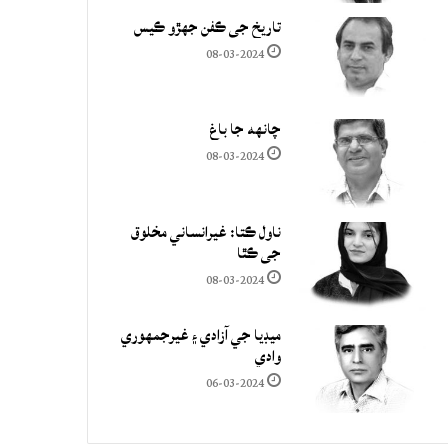
تاريخ جي ڪفن جھڙو ڪيس
08-03-2024
چانهه جا باغ
08-03-2024
ناول ڪتا: غيرانساني مخلوق
جي ڪٿا
08-03-2024
ميڊيا جي آزادي ۽ غيرجمھوري
وادي
06-03-2024