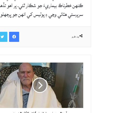
ڪنهن خطرناڪ بيماريءَ جو شڪار ٿئي. پر اهو تڏ
سرپرستي هٽائي وڃي ۽ پوليس کي انهن جو ڀرجهلو ٿيڻ
Facebook
ونڊ ڪريو