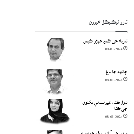
تازو ٽيڪنيڪل خبرون
تاريخ جي ڪفن جھڙو ڪيس
08-03-2024
چانهه جا باغ
08-03-2024
ناول ڪتا: غيرانساني مخلوق
جي ڪٿا
08-03-2024
ميڊيا جي آزادي ۽ غيرجمھوري