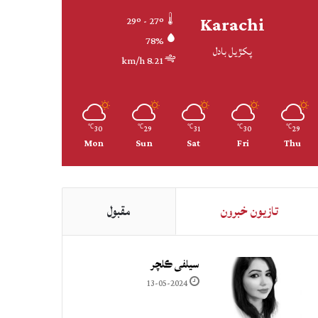
Karachi
29º - 27º
78%
پکڙيل بادل
8.21 km/h
30
29
31
30
29
℃
℃
℃
℃
℃
Mon
Sun
Sat
Fri
Thu
تازيون خبرون
مقبول
سيلفي ڪلچر
13-05-2024