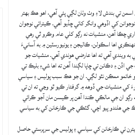
من تي بندش لاءِ وٺ وٺان لڳي پئي آهي، اهو هڪ بهتر
جوانن کي اڏوهي وانگر کائي ڇڏيو آهي. ڪيترائي نوجوان
 چڪا آهن، منشيات نه رڳو کلي عام وڪرو ٿي رهي
نهنڪري اها اسڪولن، ڪاليجن ۽ يونيورسٽين ۾ به آسانيءَ
به ويندي آهي ته اها عارضي هوندي آهي. منشيات جو
ي اڏن ۽ دڪانن تي ڇاپا لڳندا آهن ته اها شيءِ بليڪ تي
و خاتمو ممڪن نٿو لڳي. ان جو هڪ سبب پوليس ۽ سياسي
 کي منشيات جي ڏوهه ۾ گرفتار ڪيو ٿو وڃي ته ان تي
ه رڳو ان جي مالڪي ڪندا آهن پر ڪيسن مان آجو ڪرائي
ڊڪ جي هلندو پيو اچي. گٽڪي جي ڪارخانن کي به سياسي
ڪيترن ئي ڪارخانن کي سياسي ۽ پوليس جي سرپرستي حاصل