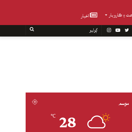
عت ۽ ڪاروبار
اخبار
Faceboo
Twitter
YouTube
Instagram
ڳوليو
موسم
28
℃