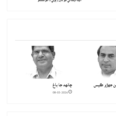
انيتا ديسائي جو ناول ۽ ٻولي جو مسئلو
ن جھڙو ڪيس
چانهه جا باغ
08-03-2024