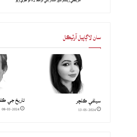
آمريڪي ريسلر سپر اسٽار بلي گراهم لاڏاڻو ڪري ويو
سان لاڳاپيل آرٽيڪل
تاريخ جي ڪف
سيلفي ڪلچر
08-03-2024
13-05-2024