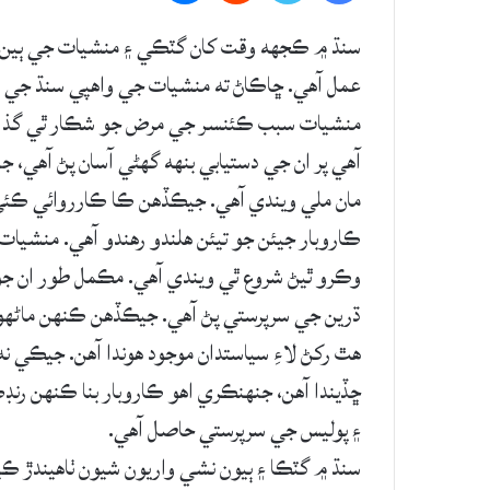
سنڌ ۾ ڪجهه وقت کان گٽڪي ۽ منشيات جي ٻين اس
عمل آهي. ڇاڪاڻ ته منشيات جي واهپي سنڌ جي نو
منشيات سبب ڪئنسر جي مرض جو شڪار ٿي گذاري
آهي پر ان جي دستيابي بنهه گهڻي آسان پڻ آهي، ج
مان ملي ويندي آهي. جيڪڏهن ڪا ڪارروائي ڪئي 
ڪاروبار جيئن جو تيئن هلندو رهندو آهي. منشيات ج
وڪرو ٿيڻ شروع ٿي ويندي آهي. مڪمل طور ان ج
ڌرين جي سرپرستي پڻ آهي. جيڪڏهن ڪنهن ماڻهوءَ
هٿ رکڻ لاءِ سياستدان موجود هوندا آهن. جيڪي ن
ڇڏيندا آهن، جنهنڪري اهو ڪاروبار بنا ڪنهن رن
۽ پوليس جي سرپرستي حاصل آهي.
سنڌ ۾ گٽڪا ۽ ٻيون نشي واريون شيون ٺاهيندڙ 