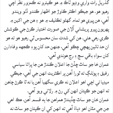
گذريل رات واري وڊيو ٽاڪ ۾ هو ڪيترو نه ڪمزور نظر اچي
رهيو هو. هو جيڪو اڪثر ڪاوڙ جو اظهار ڪندو ڏٺو ويندو
آهي، هن ڀيري هو تمام گهڻو تڪليف ۾ هو ۽ هن جي اکين ۾
پهريون ڀيرو پريشاني آلاڻ جي صورت اختيار ڪرڻ جي ڪوشش
ڪري رهي هئي. هن کي شدت سان محسوس ٿي رهيو هو ته هو
ان حد تائين پهچي چڪو آهي، جنهن حد کان پوءِ ڪجهه وفادارن
کان سواءِ باقي سڃ ۽ رڃ هوندي آهي.
عمران خا جو ساٿ ڇڏڻ جا اعلان ڪندڙ هن جا پراڻا سياسي
رفيق ۽ پوئلڳ ته ٿورا آهن پر اڪثريت انهن جي آهي، جيڪي
ميڊيا تي اچي اهو اعلان نه ڪري سگهيا آهن يا نه ٿا ڪرڻ چاهن
ته انهن جو ڪپتان انهن کي رڻ ۾ رلائي ويو آهي.
عمران خان جو ساٿ ڇڏيندڙ همراهن جا ٻه قسم آهن. هڪ اهي
جن جي مٿان اهو دٻاءُ آهي ته انهن کي ان ڪپتان جو ساٿ نه