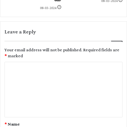
08-03-2024
08-03-2024
Leave a Reply
Your email address will not be published.
Required fields are
*
marked
C
o
m
m
e
n
t
*
Name
*