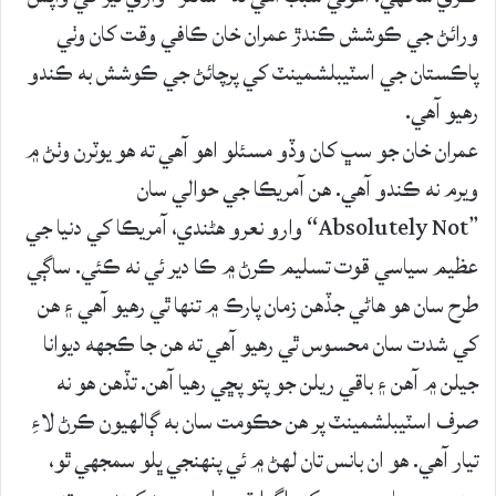
ورائڻ جي ڪوشش ڪندڙ عمران خان ڪافي وقت کان وٺي
پاڪستان جي اسٽيبلشمينٽ کي پرچائڻ جي ڪوشش به ڪندو
رهيو آهي.
عمران خان جو سڀ کان وڏو مسئلو اهو آهي ته هو يوٽرن وٺڻ ۾
ويرم نه ڪندو آهي. هن آمريڪا جي حوالي سان
”Absolutely Not“ وارو نعرو هڻندي، آمريڪا کي دنيا جي
عظيم سياسي قوت تسليم ڪرڻ ۾ ڪا دير ئي نه ڪئي. ساڳي
طرح سان هو هاڻي جڏهن زمان پارڪ ۾ تنها ٿي رهيو آهي ۽ هن
کي شدت سان محسوس ٿي رهيو آهي ته هن جا ڪجهه ديوانا
جيلن ۾ آهن ۽ باقي ريلن جو پتو پڇي رهيا آهن. تڏهن هو نه
صرف اسٽيبلشمينٽ پر هن حڪومت سان به ڳالهيون ڪرڻ لاءِ
تيار آهي. هو ان بانس تان لهڻ ۾ ئي پنهنجي ڀلو سمجهي ٿو،