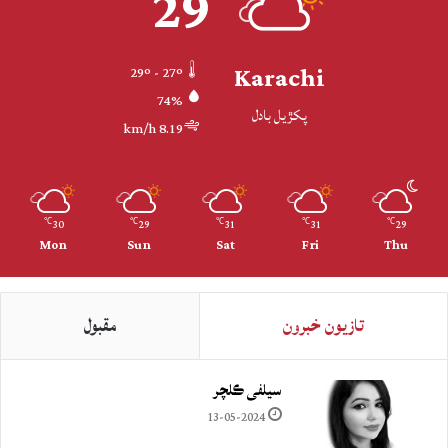
29
Karachi
29º - 27º
74%
پکڙيل بادل
8.19 km/h
30
29
31
31
29
℃
℃
℃
℃
℃
Mon
Sun
Sat
Fri
Thu
تازيون خبرون
مقبول
سيلفي ڪلچر
13-05-2024