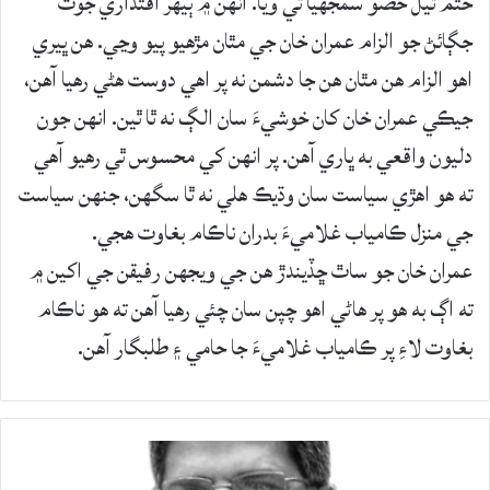
ختم ٿيل حصو سمجهيا ٿي ويا. انهن ۾ ٻيهر اقتداري جوت
جڳائڻ جو الزام عمران خان جي مٿان مڙهيو پيو وڃي. هن ڀيري
اهو الزام هن مٿان هن جا دشمن نه پر اهي دوست هڻي رهيا آهن،
جيڪي عمران خان کان خوشيءَ سان الڳ نه ٿا ٿين. انهن جون
دليون واقعي به ڀاري آهن. پر انهن کي محسوس ٿي رهيو آهي
ته هو اهڙي سياست سان وڌيڪ هلي نه ٿا سگهن، جنهن سياست
جي منزل ڪامياب غلاميءَ بدران ناڪام بغاوت هجي.
عمران خان جو ساٿ ڇڏيندڙ هن جي ويجهن رفيقن جي اکين ۾
ته اڳ به هو پر هاڻي اهو چپن سان چئي رهيا آهن ته هو ناڪام
بغاوت لاءِ پر ڪامياب غلاميءَ جا حامي ۽ طلبگار آهن.