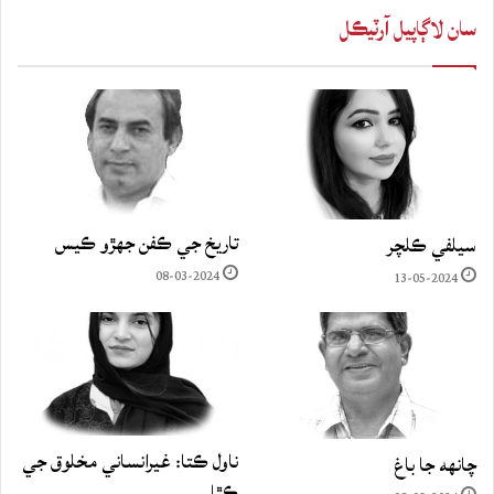
سان لاڳاپيل آرٽيڪل
تاريخ جي ڪفن جھڙو ڪيس
سيلفي ڪلچر
08-03-2024
13-05-2024
ناول ڪتا: غيرانساني مخلوق جي
چانهه جا باغ
ڪٿا