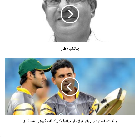
بنگال ۾ ڏڪار
ورلڊ ڪپ اسڪواڊ ۾ آل رائونڊر لاءِ فهيم اشرف کي کيڏائڻ گهرجي: عبدالرزاق