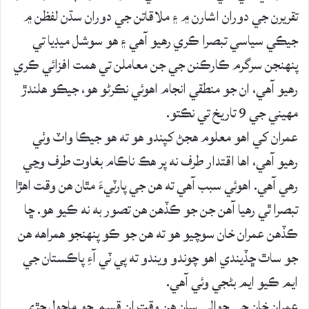
تقريرن جي دوران اشارن ۾ ۽ ملاقاتن جي دوران سڌن لفظن ۾
جيڪي سياسي تبصرا ڪري رهيو آهي ۽ هو سوشل ميڊيا تي
پنهنجن سرگرم ڪارڪنن جي جن معاملن تي همت افزائي ڪري
رهيو آهي، ان جو منطقي انجام اهوئي نڪرڻو هو، جيڪو هلندڙ
مهيني جي 9 تاريخ تي نڪتو.
عمران کي اهو معلوم هجڻ کپندو هو ته هو جيڪا واٽ وٺي
رهيو آهي، اها اقتدار طرف نه پر هڪ ناڪام بغاوت طرف وڃي
رهي آهي. اهوئي سبب آهي ته هن جي پارٽيءَ مٿان هن وقت اهڙا
تبصرا ٿي رهيا آهن جن جو ڪڏهن هن تصور به نه ڪيو هو. ڇا
ڪڏهن عمران خان سوچيو هو ته هن جو ڪو پنهنجو همراهه هن
جو ساٿ ڇڏيندي اهو چوندو ويندو ته پي ٽي آءِ پاڪستان جي
ايم ڪيو ايم بڻجي وئي آهي.
عمران خان جي حوالي سان هن وقت ان قسم جو ماحول جڙي