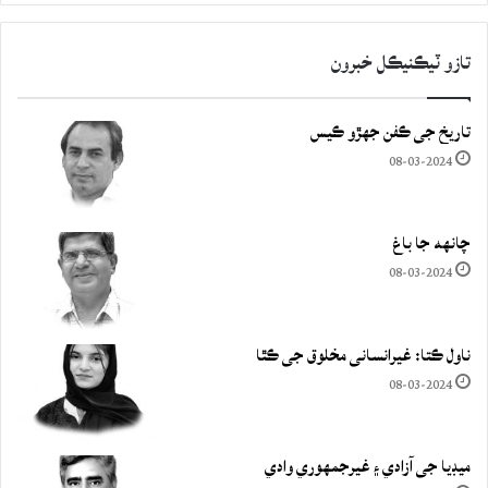
تازو ٽيڪنيڪل خبرون
تاريخ جي ڪفن جھڙو ڪيس
08-03-2024
چانهه جا باغ
08-03-2024
ناول ڪتا: غيرانساني مخلوق جي ڪٿا
08-03-2024
ميڊيا جي آزادي ۽ غيرجمھوري وادي