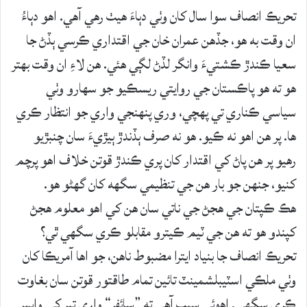
تحريڪ انصاف سوا سال کان وٺي دٻاءَ هيٺ رهي آهي. اهو دٻاءُ
ان وقت به هو، جڏهن عمران خان جي اقتداري ڪرسي ٻڏڻ جا
سعيا ڪندڙ ڪشتيءَ وانگر لڏڻ لڳي هئي. هن لاءِ ان وقت بهتر
هو ته هو پاڪستان جي روايتي ريسڪيو جو سهارو وٺي
سياسي ڪناري تي پهچي، وري پنهنجي واري جو انتظار ڪري
ها. پر هن اهو نه ڪيو. هو نه صرف ٻڏندڙ ٻيڙيءَ سان چنبڙيو
رهيو پر هن پاڻ کي اقتدار کان پري ڪندڙ قوتن خلاف اهو پرچم
کنيو، جنهن جو بار هن جي تنظيمي سگهه کان گهڻو هو.
هڪ ڪپتان جي هجڻ جي ناتي سان هن کي اهو معلوم هجڻ
کپندو هو ته هن جي ٽيم ڪيترو مقابلو ڪري سگهي ٿي؟
تحريڪ انصاف جا بنياد ايترا مضبوط ناهن، جو اها آمريڪا کان
وٺي ملڪي اسٽيبلشمينٽ تائين تمام طاقتور قوتن سان بغاوت
ڪري سگهي. اهوئي سبب آهي ته ”سائفر“ واري تير کي واپس