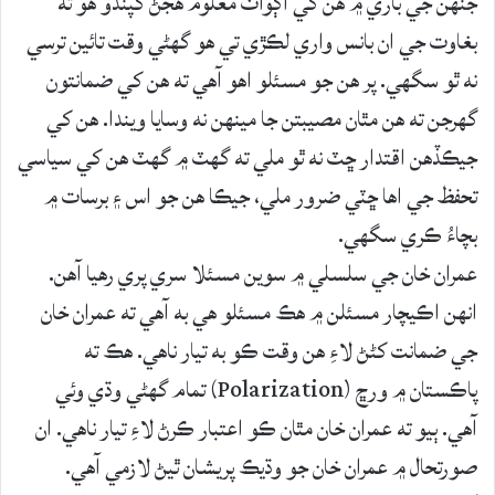
جنهن جي باري ۾ هن کي اڳواٽ معلوم هجڻ کپندو هو ته
بغاوت جي ان بانس واري لڪڙي تي هو گهڻي وقت تائين ترسي
نه ٿو سگهي. پر هن جو مسئلو اهو آهي ته هن کي ضمانتون
گهرجن ته هن مٿان مصيبتن جا مينهن نه وسايا ويندا. هن کي
جيڪڏهن اقتدار ڇٽ نه ٿو ملي ته گهٽ ۾ گهٽ هن کي سياسي
تحفظ جي اها ڇٽي ضرور ملي، جيڪا هن جو اس ۽ برسات ۾
بچاءُ ڪري سگهي.
عمران خان جي سلسلي ۾ سوين مسئلا سري پري رهيا آهن.
انهن اڪيچار مسئلن ۾ هڪ مسئلو هي به آهي ته عمران خان
جي ضمانت کڻڻ لاءِ هن وقت ڪو به تيار ناهي. هڪ ته
پاڪستان ۾ ورڇ (Polarization) تمام گهڻي وڌي وئي
آهي. ٻيو ته عمران خان مٿان ڪو اعتبار ڪرڻ لاءِ تيار ناهي. ان
صورتحال ۾ عمران خان جو وڌيڪ پريشان ٿيڻ لازمي آهي.