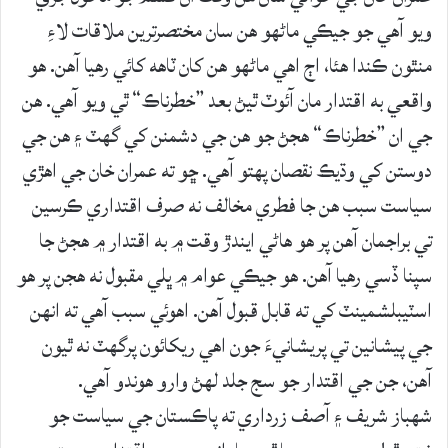
ويو آهي جو جيڪي ماڻهو هن سان مختصرترين ملاقات لاءِ
منٿون ڪندا هئا، اڄ اهي ماڻهو هن کان ٽاهه کائي رهيا آهن. هو
واقعي به اقتدار مان آئوٽ ٿيڻ بعد ”خطرناڪ“ ٿي ويو آهي. هن
جي ان ”خطرناڪ“ هجڻ جو هن جي دشمنن کي گهٽ ۽ هن جي
دوستن کي وڌيڪ نقصان پهتو آهي. ڇو ته عمران خان جي اهڙي
سياست سبب هن جا فطري مخالف نه صرف اقتداري ڪرسين
تي براجمان آهن پر هو هاڻي ايندڙ وقت ۾ به اقتدار ۾ هجڻ جا
سپنا ڏسي رهيا آهن. هو جيڪي عوام ۾ ڀلي مقبول نه هجن پر هو
اسٽيبلشمينٽ کي ته قابل قبول آهن. اهوئي سبب آهي ته انهن
جي پيشانين تي پريشانيءَ جون اهي ريکائون پرگهٽ نه ٿيون
آهن، جن جي اقتدار جو سج جلد لهڻ وارو هوندو آهي.
شهباز شريف ۽ آصف زرداري ته پاڪستان جي سياست جو