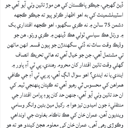
ڏيڻ گهرجي، جيڪو پاڪستان کي هن موڙ تائين وٺي آيو آهي جو
اسٽيبلشمينٽ کي به اهو اظهار ڪرڻو پيو ته جيڪو ڪجهه
دشمن 75 سالن ۾ نه ڪري سگهيو، اهو ڪجهه اقتداري بک
۾ ورتل هڪ سياسي ٽولي هڪ ڏينهن ۾ ڪري ورتو. هن جو
وڌيڪ وقت ساٿ نه ڏئي سگهندڙن جو ٻيون قسم انهن ماڻهن
تي مشتمل آهي، جن جو خيال آهي ته هاڻي تحريڪ انصاف
گهڻي وقت تائين اقتدار کان محروم رهندي. پي ٽي آءِ پاور ۾
ايندي يا نه ايندي؟ اهو سوال الڳ آهي. پر پي ٽي آءِ جي ڪافي
همراهن کي محسوس ٿي رهيو آهي ته ڪپتان پنهنجي ٽيم کي
ان حد تائين وٺي آيو آهي، جنهن حد کان پوءِ پرامن اقتدار جي
منتقليءَ جون اميدون تيز هوا ۾ رکيل ميڻ بتين وانگر وسامي
وينديون آهن. عمران خان کي هڪ ناڪام بغاوت جي اونداهي
وڪوڙي رهي آهي. عمران خان کي معلوم هجڻ کپندو هو ته هو