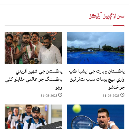
سان لاڳاپيل آرٽيڪل
پاڪستان ۽ ڀارت جي ايشيا ڪپ
پاڪستان جي شهير آفريدي
واري ميچ برسات سبب متاثر ٿيڻ
باڪسنگ جو عالمي مقابلو کٽي
جو خدشو
ورتو
31-08-2023
31-08-2023