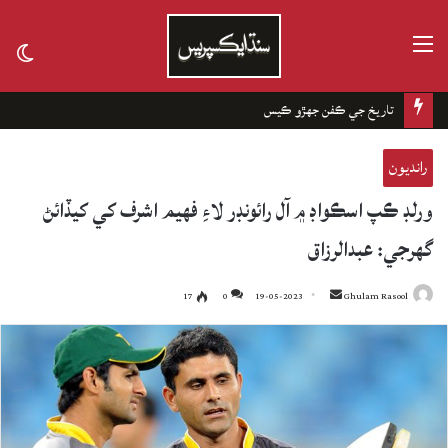
مينيو
tch
kin
تاريخ جي ڪفن جھڙو ڪيس
رانديون
ورلڊ ڪپ اسڪواڊ ۾ آل رائونڊر لاءِ فهيم اشرف کي کيڏائڻ
گهرجي: عبدالرزاق
17
0
19-05-2023
Send
Ghulam Rasool
an
email