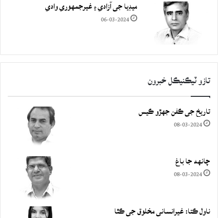
ميڊيا جي آزادي ۽ غيرجمھوري وادي
06-03-2024
تازو ٽيڪنيڪل خبرون
تاريخ جي ڪفن جھڙو ڪيس
08-03-2024
چانهه جا باغ
08-03-2024
ناول ڪتا: غيرانساني مخلوق جي ڪٿا