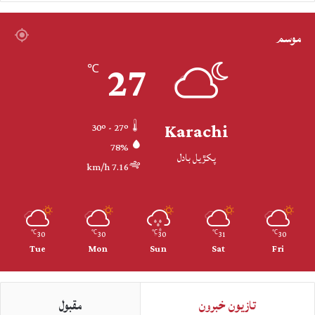
موسم
27
℃
Karachi
30º - 27º
78%
پکڙيل بادل
7.16 km/h
30
30
30
31
30
℃
℃
℃
℃
℃
Tue
Mon
Sun
Sat
Fri
تازيون خبرون
مقبول