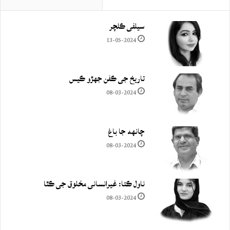
سيلفي ڪلچر
13-05-2024
تاريخ جي ڪفن جھڙو ڪيس
08-03-2024
چانهه جا باغ
08-03-2024
ناول ڪتا: غيرانساني مخلوق جي ڪٿا
08-03-2024