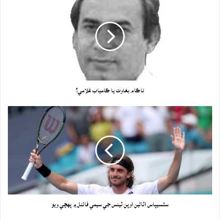
ناڪام بغاوت يا ڪامياب غلامي؟
سٽسيپاس اٽالين اوپن ٽينس جي سيمي فائنل ۾ پهچي ويو