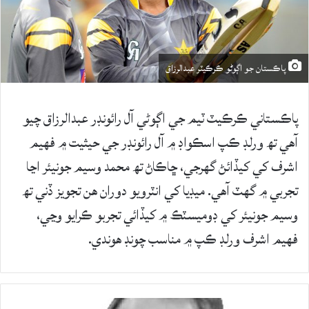
پاڪستان جو اڳوڻو ڪرڪيٽر عبدالرزاق
پاڪستاني ڪرڪيٽ ٽيم جي اڳوڻي آل رائونڊر عبدالرزاق چيو
آهي تھ ورلڊ ڪپ اسڪواڊ ۾ آل رائونڊر جي حيثيت ۾ فهيم
اشرف کي کيڏائڻ گهرجي، ڇاڪاڻ تھ محمد وسيم جونيئر اڃا
تجربي ۾ گهٽ آهي. ميڊيا کي انٽرويو دوران هن تجويز ڏني تھ
وسيم جونيئر کي ڊوميسٽڪ ۾ کيڏائي تجربو ڪرايو وڃي،
فهيم اشرف ورلڊ ڪپ ۾ مناسب چونڊ هوندي.