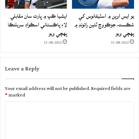
يو ايس اوپن ۾ اسٽيفانوس کي
ايشيا ڪپ ۾ ڀارت سان مقابلي
شڪست، جوڪووچ ٽئين رائونڊ ۾
لاءِ پاڪستاني اسڪواڊ سريلنڪا
پهچي ويو
پهچي ويو
31-08-2023
31-08-2023
Leave a Reply
Your email address will not be published.
Required fields are
*
marked
C
o
m
m