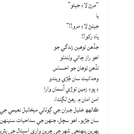
“مرڻ لاءِ جيئو”
يا
جيئڻ لاءِ مرو!!”
ياد رکو!!
جڏھن توهين زندگي جو
اهو راز ڄاڻي وٺندئو
تڏهن توهان جو احساس
وحدانيت سان جُڙي ويندو
۽ پوءِ زمين توڙي آسمان وارا
امن امان ۾ رهڻ لڳندا.
ڪالهھ خليل جبران جي ڳوٺائي ميخائيل نعيمي جي
سان جَڙيو. اهو سچل، جنهن جي سداحيات سنينهن 
پهرين پنهنجي شهر جي چرين واري اسپتال جي پٿريلي