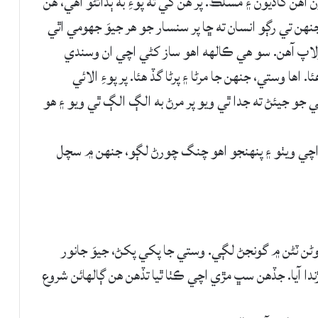
ن آهن گاديون ۽ مسلڪ. پر هن کي ته پوءِ به ٻڌائڻو آهي، هن
، جنهن تي رڳو انسان ته ڇا پر سنسار جو هر جيوَ جهومي اٿي
پ آهن. سو هي ڪالھه اهو ساز کڻي اچي ان وسندي
 اها وستي، جنهن جا مرڻا ۽ پرڻا گڏ هئا. پر پوءِ الائي
ي جو جيئڻ ته جدا ٿي ويو پر مرڻ به الڳ الڳ ٿي ويو ۽ هو
اچي ويٺو ۽ پنهنجو اهو چنگ چورڻ لڳو، جنهن ۾ سچل
ڻن ٽڻن ۾ گونجڻ لڳي. وستي جا پکي پکڻ، جيوَ جانور
ندا آيا. جڏهن سڀ مڙي اچي ڪٺا ٿيا تڏهن هن ڳالهائن شروع