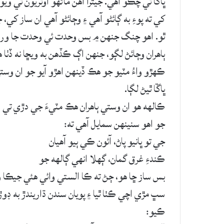
ڀاڱا ٿي چڪو آهي. جيترا آهن ماڻهو اوتريون ٿي ويو
کي ته پوءِ به ڳائڻو آهي ۽ وڄائڻو آهي ان ساز کي
ٿو. اهو چنگ جنهن ۾ بس وحدت ئي وحدت جا ورلا
ٻاهران وڄائڻ لڳو، جنهن اڳ ڪڏهن به ويڇا نه ڏٺا هئا.
ڪهڙو واءُ مٽيو جو هڪ ڏينهن اهڙو آيو جو ان وست
ڀاڱا ٿيڻ لڳا.
ڪالھه هو ان وستي ٻاهران هڪ مٽيءَ جي دڙي تي 
جو اهو سنينهن سمايل آهي ته:
جي تو ڀانيو پاڻ، آئون ڪي ٻيو آهيان
ڪندءِ غرق گمان، ڳهلا انهي ڳالهه جو
بس ساز ڇا هو، ڄڻ ته ڪا الستي وائي هئي جيڪا و
سڀ مڙي اچي ڪٺا ٿيا ۽ پويان سندن ڌاريندڙ به ڊوڙ
ڪيو: