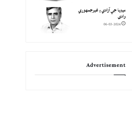
ميڊيا جي آزادي ۽ غيرجمھوري
وادي
06-03-2024
Advertisement