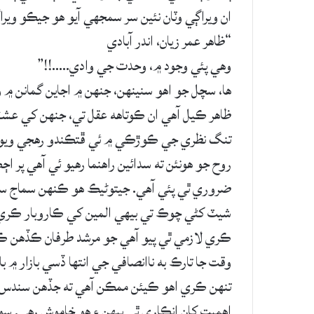
ان ويراڳي وٽان نئين سر سمجهي آيو هو جيڪو وير
“ظاهر عمر زيان، اندر آبادي
وهي پئي وجود ۾، وحدت جي وادي…..!!”
ها، سچل جو اهو سنينهن، جنهن ۾ اجاين گمانن ۾ 
ظاهر ڪيل آهي ان ڪوتاهه عقل تي، جنهن کي ع
تنگ نظري جي ڪوڙڪي ۾ ئي ڦتڪندو رهجي ويو س
روح جو هونئن ته سدائين راهنما رهيو ئي آهي پر
ضروري ٿي پئي آهي. جيتوڻيڪ هو ڪنهن سماج سڌ
شيٽ کڻي چوڪ تي بيهي المين کي ڪاروبار ڪري وڪڻ
ڪري لازمي ٿي پيو آهي جو مرشد طرفان ڪڏهن ڪڏهن
وقت جا تارڪ به ناانصافي جي انتها ڏسي بازار ۾ با
تنهن ڪري اهو ڪيئن ممڪن آهي ته جڏهن سندس د
اهميت کان انڪاري ٿي بيهن ۽ هو خاموش رهي. سو 