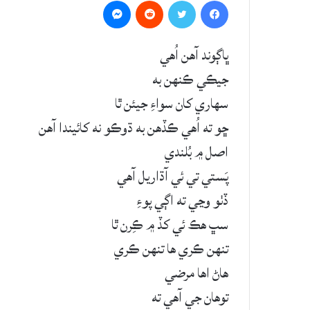
Messenger
Reddit
Twitter
Facebook
ڀاڳوند آهن اُهي
جيڪي ڪنهن به
سهاري کان سواءِ جيئن ٿا
ڇو ته اُهي ڪڏھن به ڌوڪو نه کائيندا آهن
اصل ۾ بُلندي
پَستي تي ئي آڌاريل آهي
ڏٺو وڃي ته اڳي پوءِ
سڀ هڪ ئي کڏ ۾ ڪِرن ٿا
تنهن ڪري ها تنهن ڪري
هاڻ اها مرضي
توهان جي آهي ته