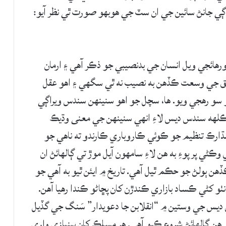
اڳي جانڻ سائين جي ان سٽ جي هوبهو صورت ٿي نظر آيو:
ورهائجي ويل انسان جي بدنصيبي جو ذڪر آهي ۽ ارمان
شق جي وسعت ڪڏهن به نصيب نه ٿي سگهي ۽ اهو عقل
و رهجي ويو. ها، سچل جو اهو سنينهن سندس ويراڳي
 اڄڪلھه سندس ديس لاءِ انهي سنينهن جي معنى وڌيڪ
ارڪ تنظيم جو ڪوئي ڪاروباري ڪارندو ته ناهي جو
ي پر پوءِ به هن لاءِ سامهون آيل موڙ تي ڳالهائڻ ان
 ٻولڻ جو حڪم ٿيل آهي. تاريخ ۾ ايئن ٿيو به آهي جو
نٺو کڻي ڪساد بازاري ڪندڙن کان پڇاڻو ڪندا رهيا آهن.
يس جي وستين ۾ “انقلابن جا دعويدار” سَنگ جي گڏيل
هن ڳالهائڻ شروع ڪيو آهي. هر مسلڪ کان بينيازي واري