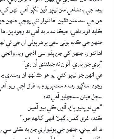
برهه جي بادشاهي مان نياپو ڏيڻ لڳو آهي انهن
جن جي سماعتن تائين اها تنوار نٿي پهچي جنهن جو
ڪابه قوم ناهي، جيڪا عدم به آهي ته وجود پڻ. ها ا
جنهن جي ڪابه ٻولي ناهي پر هر ٻولي ان جي ئي له
اها تنوار، جنهن کي جن ٻڌو سي اڏجي ويا، واڻجي ويا،
“ٻري جن ٻاري، آئون نه جيئندي اُن ري”
هي انهن جو نياپو کڻي آيو هو ڪالهھ ان وسندي 
وجود، ساڳيو رت ۽ ست پر پوءِ به فرق اچي ويو آه
سچل هيئن سمجهايو آهي ته:
“جي تو ڀانيو پاڻ، آئون ڪي ٻيو آهيان
ڪندءِ غرق گمان، ڳهلا انهي ڳالهه جو.”
ها اها ٻيائي، جنهن جي پوئيواري جن به ڪئي سي رل