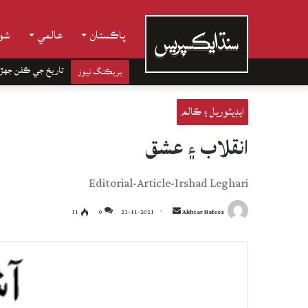
پاڪستان
عالمي
شوب
تاريخ جي ڪفن جھڙ
بريڪنگ نيوز
ايڊيٽوريل ۽ ڪالم
انقلاب ۽ عشق
Editorial-Article-Irshad Leghari
Send
11
0
21-11-2021
Akhtar Hafeez
an
email