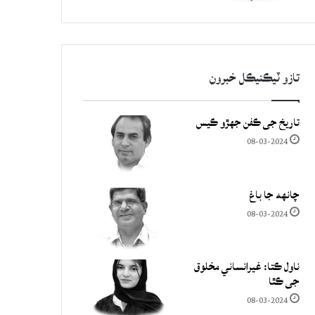
تازو ٽيڪنيڪل خبرون
تاريخ جي ڪفن جھڙو ڪيس
08-03-2024
چانهه جا باغ
08-03-2024
ناول ڪتا: غيرانساني مخلوق
جي ڪٿا
08-03-2024