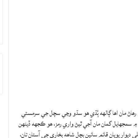
 رهاڻ مان اها ڳالھه ٻُڌي هو سڌو وڃي سچل جي سرمستي
۾ سمجهايل گمان مان آجي ٿيڻ واري رمز، هو ڪجهه ڏينهن
 ديوار پويان قائم سائين بچل شاهه بخاري جي آستان تان،