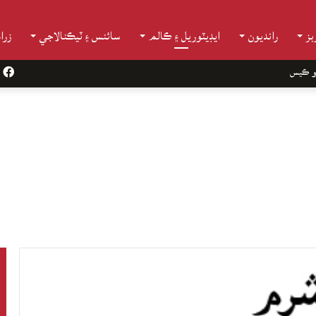
ز
رانديون
ايڊيٽوريل ۽ ڪالم
سائنس ۽ ٽيڪنالاجي
زرا
و ڪيس
k