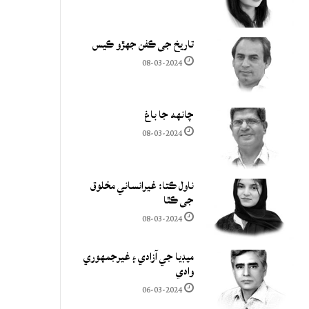
تاريخ جي ڪفن جھڙو ڪيس
08-03-2024
چانهه جا باغ
08-03-2024
ناول ڪتا: غيرانساني مخلوق
جي ڪٿا
08-03-2024
ميڊيا جي آزادي ۽ غيرجمھوري
وادي
06-03-2024