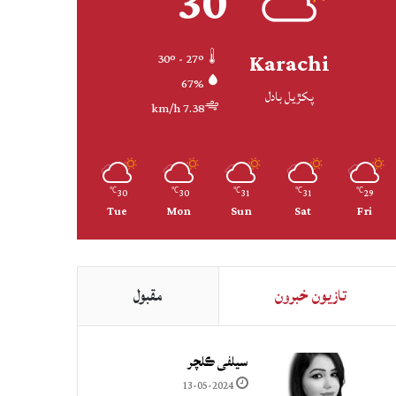
30
Karachi
30º - 27º
67%
پکڙيل بادل
7.38 km/h
30
30
31
31
29
℃
℃
℃
℃
℃
Tue
Mon
Sun
Sat
Fri
تازيون خبرون
مقبول
سيلفي ڪلچر
13-05-2024