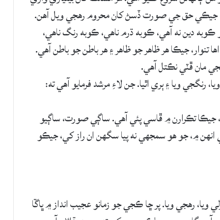
 کي، جيڪي حق جي صورت ڏسڻ کان محروم رهجي ويل آهن.
 ڪوبه دين نه آهي، ڪوبه ڌرم ناهي، ڪوبه رنگ ناهي،
ها تنوار، جيڪا هر ظاهر جو ظاهر ۽ هر باطن جو باطن آهي.
جي مان ڦٽي نڪتل آهي.
 رنگجي ويا ۽ ٻري اٿيا. جن لاءِ مرشد فرمايو آهي ته:
۾، جيڪا تڪرارن ۾ ڦاسي پئي آهي. ساڳي صورت، ساڳيو
ي انهن ۾، جو هو سمجهي نه پيا سگهن ان راز کي، جيڪو
ي ويا، رهجي ويا. پر ڇا ڪجي جو زمانو عجيب انداز ۾ ڀاڱا