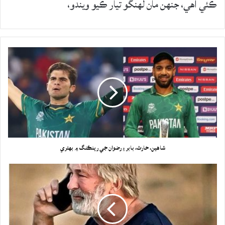
ڪئي آهي، جنهن مان لهنگو تيار ڪيو ويندو،
شاهين، حارث، بابر ۽ رضوان جي رينڪنگ ۾ بهتري