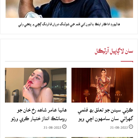
هاليووڊ اداڪار ايلڪ بالڊون کي فلم جي شوٽنگ دوران فائرنگ ڳچي ۾ پئجي وئي
سان لاڳاپيل آرٽيڪل
ڪرتي سينن جو تعلق بھ فلمي
هانيا عامر شاهه رخ خان جو
گهراڻي سان سامهون اچي ويو
رومانٽڪ انداز ختيار ڪري ورتو
31-08-2023
31-08-2023