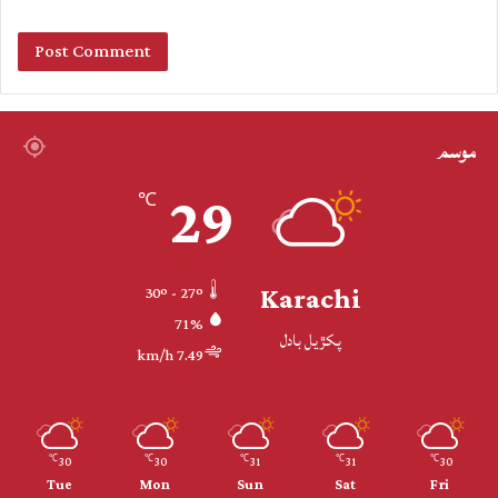
موسم
29
℃
Karachi
30º - 27º
71%
پکڙيل بادل
7.49 km/h
30
30
31
31
30
℃
℃
℃
℃
℃
Tue
Mon
Sun
Sat
Fri