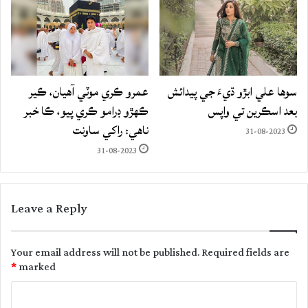
سوها علي ابڙو ڌيءَ جي پيدائش
عمرو ڪري موٽي آهيان، ڪير
بعد اسڪرين تي واپس
ڪهڙو ڊرامو ڪري پيو، ڪا خبر
ناهي: راکي ساونت
31-08-2023
31-08-2023
Leave a Reply
Your email address will not be published.
Required fields are
*
marked
C