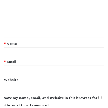
o
m
m
e
n
t
*
Name
*
*
Email
Website
Save my name, email, and website in this browser for
the next time I comment.