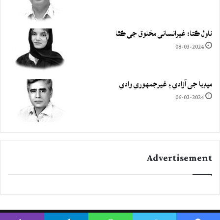
ناول ڪتا: غيرانساني مخلوق جي ڪٿا
08-03-2024
ميڊيا جي آزادي ۽ غيرجمھوري وادي
06-03-2024
Advertisement