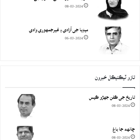
08-03-2024
ميڊيا جي آزادي ۽ غيرجمھوري وادي
06-03-2024
تازو ٽيڪنيڪل خبرون
تاريخ جي ڪفن جھڙو ڪيس
08-03-2024
چانهه جا باغ
08-03-2024