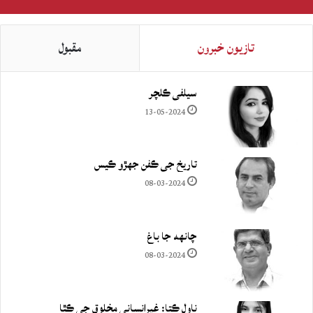
تازيون خبرون
مقبول
سيلفي ڪلچر
13-05-2024
تاريخ جي ڪفن جھڙو ڪيس
08-03-2024
چانهه جا باغ
08-03-2024
ناول ڪتا: غيرانساني مخلوق جي ڪٿا