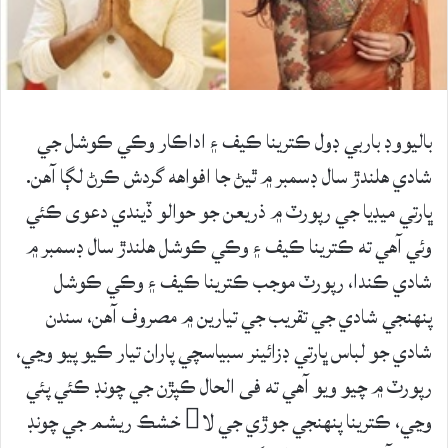
باليووڊ باربي ڊول ڪترينا ڪيف ۽ اداڪار وڪي ڪوشل جي
شادي هلندڙ سال ڊسمبر ۾ ٿيڻ جا افواهه گردش ڪرڻ لڳا آهن.
ڀارتي ميڊيا جي رپورٽ ۾ ذريعن جو حوالو ڏيندي دعوى ڪئي
وئي آهي ته ڪترينا ڪيف ۽ وڪي ڪوشل هلندڙ سال ڊسمبر ۾
شادي ڪندا، رپورٽ موجب ڪترينا ڪيف ۽ وڪي ڪوشل
پنهنجي شادي جي تقريب جي تيارين ۾ مصروف آهن، سندن
شادي جو لباس ڀارتي ڊزائينر سبياسچي پاران تيار ڪيو پيو وڃي،
رپورٽ ۾ چيو ويو آهي ته فى الحال ڪپڙن جي چونڊ ڪئي پئي
وڃي، ڪترينا پنهنجي جوڙي جي لا خشڪ ريشم جي چونڊ