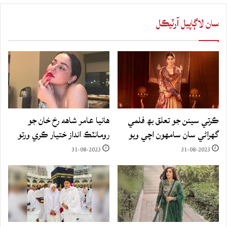
سان لاڳاپيل آرٽيڪل
ڪرتي سينن جو تعلق بھ فلمي
هانيا عامر شاهه رخ خان جو
گهراڻي سان سامهون اچي ويو
رومانٽڪ انداز ختيار ڪري ورتو
31-08-2023
31-08-2023