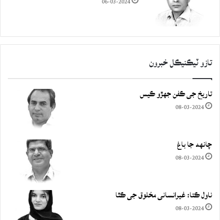
06-03-2024
تازو ٽيڪنيڪل خبرون
تاريخ جي ڪفن جھڙو ڪيس
08-03-2024
چانهه جا باغ
08-03-2024
ناول ڪتا: غيرانساني مخلوق جي ڪٿا
08-03-2024