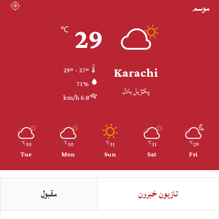
موسم
29
℃
Karachi
29º - 27º
71%
پکڙيل بادل
6.8 km/h
30
30
31
31
29
℃
℃
℃
℃
℃
Tue
Mon
Sun
Sat
Fri
تازيون خبرون
مقبول