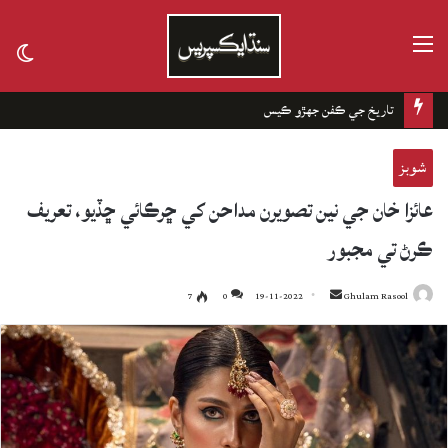
مينيو
tch
kin
تاريخ جي ڪفن جھڙو ڪيس
شوبز
عائزا خان جي نين تصويرن مداحن کي ڇرڪائي ڇڏيو، تعريف
ڪرڻ تي مجبور
7
0
19-11-2022
Send
Ghulam Rasool
an
email