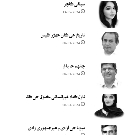
سيلفي ڪلچر
13-05-2024
تاريخ جي ڪفن جھڙو ڪيس
08-03-2024
چانهه جا باغ
08-03-2024
ناول ڪتا: غيرانساني مخلوق جي ڪٿا
08-03-2024
ميڊيا جي آزادي ۽ غيرجمھوري وادي