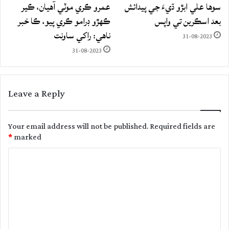
سوها علي ابڙو ڌيءَ جي پيدائش
عمرو ڪري موٽي آهيان، ڪير
بعد اسڪرين تي واپس
ڪهڙو ڊرامو ڪري پيو، ڪا خبر
ناهي: راکي ساونت
31-08-2023
31-08-2023
Leave a Reply
Your email address will not be published.
Required fields are
*
marked
C
o
m
m
e