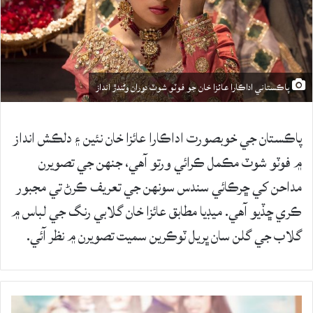
پاڪستاني اداڪارا عائزا خان جو فوٽو شوٽ دوران وڻندڙ انداز
پاڪستان جي خوبصورت اداڪارا عائزا خان نئين ۽ دلڪش انداز
۾ فوٽو شوٽ مڪمل ڪرائي ورتو آهي، جنهن جي تصويرن
مداحن کي ڇرڪائي سندس سونهن جي تعريف ڪرڻ تي مجبور
ڪري ڇڏيو آهي. ميڊيا مطابق عائزا خان گلابي رنگ جي لباس ۾
گلاب جي گلن سان ڀريل ٽوڪرين سميت تصويرن ۾ نظر آئي.