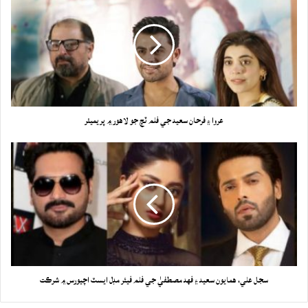
عروا ۽ فرحان سعيد جي فلم ٽچ جو لاهور ۾ پريميئر
سجل علي، همايون سعيد ۽ فهد مصطفيٰ جي فلم فيئر مڊل ايسٽ اچيورس ۾ شرڪت