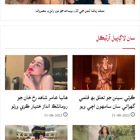
منشا پاشا لنڊن جي ٿڌ ۽ برسات جو مزو وٺڻ ۾ مصروف
سان لاڳاپيل آرٽيڪل
ڪرتي سينن جو تعلق بھ فلمي
هانيا عامر شاهه رخ خان جو
گهراڻي سان سامهون اچي ويو
رومانٽڪ انداز ختيار ڪري ورتو
31-08-2023
31-08-2023