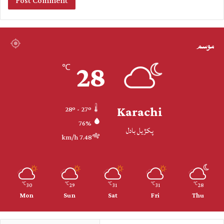
موسم
28
℃
Karachi
28º - 27º
76%
پکڙيل بادل
7.48 km/h
30
29
31
31
28
℃
℃
℃
℃
℃
Mon
Sun
Sat
Fri
Thu