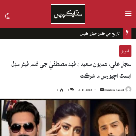
مينيو
tch
kin
تاريخ جي ڪفن جھڙو ڪيس
شوبز
سجل علي، همايون سعيد ۽ فهد مصطفيٰ جي فلم فيئر مڊل
ايسٽ اچيورس ۾ شرڪت
3
0
19-11-2022
Send
Ghulam Rasool
an
email