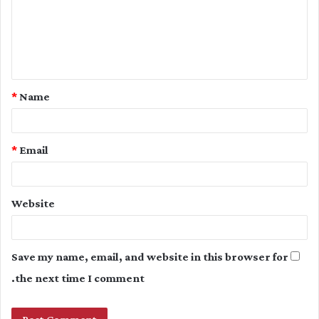
m
e
n
t
*
Name
*
*
Email
Website
Save my name, email, and website in this browser for
the next time I comment.