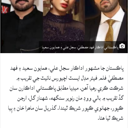
پاڪستاني اداڪار فهد مصطفيٰ، سجل علي ۽ همايون سعيد
پاڪستان جا مشهور اداڪار سجل علي، همايون سعيد ۽ فهد
مصطفيٰ فلم فيئر مڊل ايسٽ اچيورس نائيٽ جي تقريب ۾
شرڪت ڪري رهيا آهن. ميڊيا مطابق پاڪستاني اداڪارن سان
گڏ تقريب ۾ بالي ووڊ مان رنوير سنگهه، شهناز گل، ارجن
ڪپور، جهانوي ڪپور شريڪ ٿيندا. گذريل سان ماهرا خان ۽ ٻِيا
شريڪ ٿيا هئا.