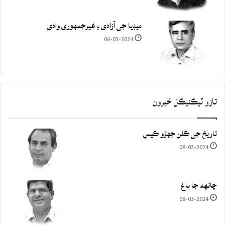
ميڊيا جي آزادي ۽ غيرجمھوري وادي
06-03-2024
تازو ٽيڪنيڪل خبرون
تاريخ جي ڪفن جھڙو ڪيس
08-03-2024
چانهه جا باغ
08-03-2024