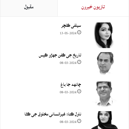
تازيون خبرون
مقبول
سيلفي ڪلچر
13-05-2024
تاريخ جي ڪفن جھڙو ڪيس
08-03-2024
چانهه جا باغ
08-03-2024
ناول ڪتا: غيرانساني مخلوق جي ڪٿا
08-03-2024