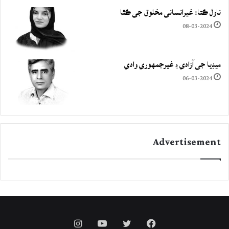
ناول ڪتا: غيرانساني مخلوق جي ڪٿا
08-03-2024
ميڊيا جي آزادي ۽ غيرجمھوري وادي
06-03-2024
Advertisement
Instagram
YouTube
Twitter
Facebook