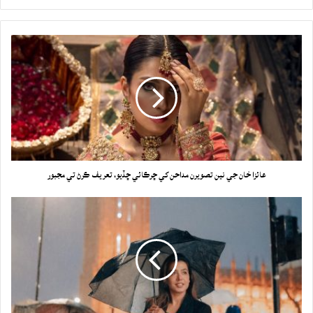
عائزا خان جي نين تصويرن مداحن کي ڇرڪائي ڇڏيو، تعريف ڪرڻ تي مجبور