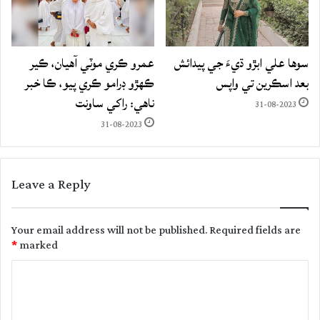
سوها علي ابڙو ڌيءَ جي پيدائش
عمرو ڪري موٽي آهيان، ڪير
بعد اسڪرين تي واپس
ڪهڙو ڊرامو ڪري پيو، ڪا خبر
ناهي: راکي ساونت
31-08-2023
31-08-2023
Leave a Reply
Your email address will not be published.
Required fields are
*
marked
C
o
m