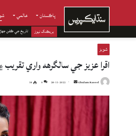
پاڪستان
عالمي
شوب
تاريخ جي ڪفن جھڙ
بريڪنگ نيوز
شوبز
اقرا عزيز جي سالگرهه واري تقريب
Send
18
0
28-11-2022
Ghulam Rasool
an
email