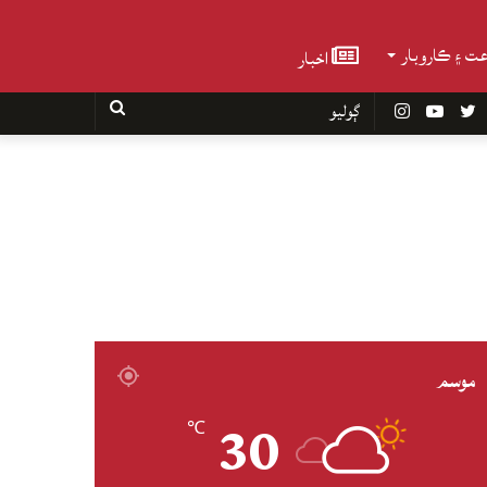
عت ۽ ڪاروبار
اخبار
Faceboo
Twitter
YouTube
Instagram
ڳوليو
موسم
30
℃