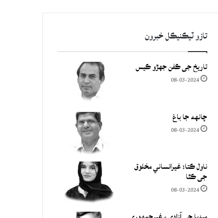
تازو ٽيڪنيڪل خبرون
تاريخ جي ڪفن جھڙو ڪيس
08-03-2024
چانهه جا باغ
08-03-2024
ناول ڪتا: غيرانساني مخلوق
جي ڪٿا
08-03-2024
ميڊيا جي آزادي ۽ غيرجمھوري