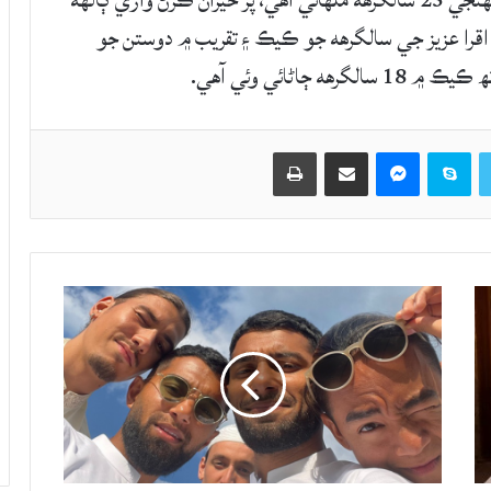
پاڪستاني اداڪارا اقرا عزيز گذريل 24 نومبر تي پنهنجي 25 سالگرهه ملهائي آهي، پر حيران ڪرڻ واري ڳالهه
اقرا عزيز جي سالگرهه جو ڪيڪ ۽ تقريب ۾ دوستن جو
اڻائي وئي آهي.
Twitter
Skype
Messenger
حصيداري ڪريو اي ميل ذريعي
اپيو