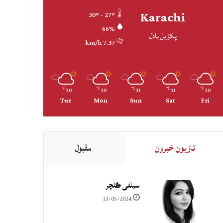
Karachi
30º - 27º
66%
پکڙيل بادل
7.37 km/h
30
30
31
31
30
℃
℃
℃
℃
℃
Tue
Mon
Sun
Sat
Fri
تازيون خبرون
مقبول
سيلفي ڪلچر
13-05-2024