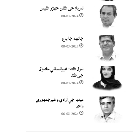
تاريخ جي ڪفن جھڙو ڪيس
08-03-2024
چانهه جا باغ
08-03-2024
ناول ڪتا: غيرانساني مخلوق
جي ڪٿا
08-03-2024
ميڊيا جي آزادي ۽ غيرجمھوري
وادي
06-03-2024