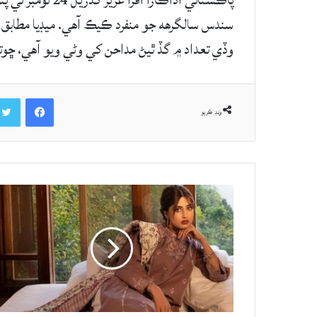
سندس سالگرهه جو منفرد ڪيڪ آهي. ميڊيا مطابق 
وڏي تعداد ۾ گڏ ٿيڻ مداحن کي وڻي ويو آهي، ڇوتھ ڪيڪ ۾ 18 سالگرهه ڄ
Facebook
ونڊ ڪريو