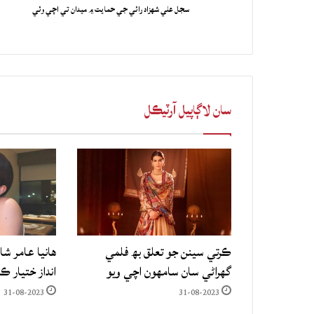
سجل علي شهزاد رائي جي حمايت ۾ ميدان تي اچي وئي
سان لاڳاپيل آرٽيڪل
ڪرتي سينن جو تعلق بھ فلمي
هانيا عامر شا
گهراڻي سان سامهون اچي ويو
انداز ختيار ڪ
31-08-2023
31-08-2023