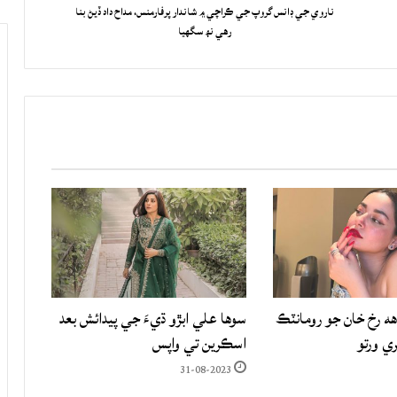
ناروي جي ڊانس گروپ جي ڪراچي ۾ شاندار پرفارمنس، مداح داد ڏيڻ بنا
رهي نھ سگهيا
هه رخ خان جو رومانٽڪ
سوها علي ابڙو ڌيءَ جي پيدائش بعد
ري ورتو
اسڪرين تي واپس
31-08-2023