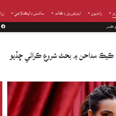
ز
رانديون
ايڊيٽوريل ۽ ڪالم
سائنس ۽ ٽيڪنالاجي
زرا
و ڪيس
k
 ۽ ڪيڪ مداحن ۾ بحث شروع ڪرائي ڇڏيو