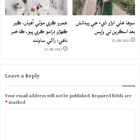
سوها علي ابڙو ڌيءَ جي پيدائش
عمرو ڪري موٽي آهيان، ڪير
بعد اسڪرين تي واپس
ڪهڙو ڊرامو ڪري پيو، ڪا خبر
ناهي: راکي ساونت
31-08-2023
31-08-2023
Leave a Reply
Your email address will not be published.
Required fields are
*
marked
C
o
m