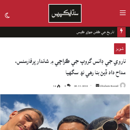
مينيو
tch
kin
تاريخ جي ڪفن جھڙو ڪيس
شوبز
ناروي جي ڊانس گروپ جي ڪراچي ۾ شاندار پرفارمنس،
مداح داد ڏيڻ بنا رهي نھ سگهيا
14
0
28-11-2022
Send
Ghulam Rasool
an
email