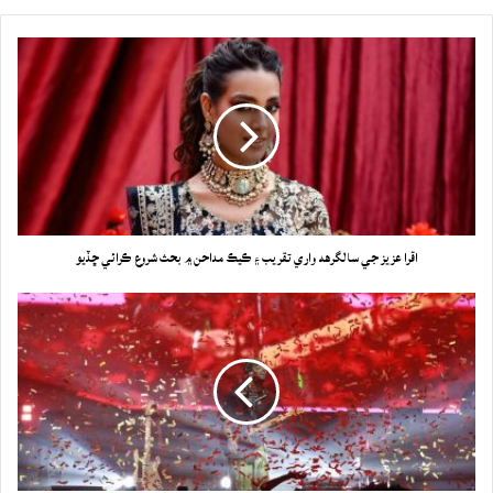
اقرا عزيز جي سالگرهه واري تقريب ۽ ڪيڪ مداحن ۾ بحث شروع ڪرائي ڇڏيو