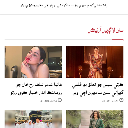
پاڪستاني گيت پسوري ارجيت سنگهه کي بھ پنهنجي سحر ۾ وڪوڙي ورتو
سان لاڳاپيل آرٽيڪل
ڪرتي سينن جو تعلق بھ فلمي
هانيا عامر شاهه رخ خان جو
گهراڻي سان سامهون اچي ويو
رومانٽڪ انداز ختيار ڪري ورتو
31-08-2023
31-08-2023