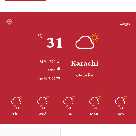
موسم
31
℃
Karachi
31º - 27º
60%
پکڙيل بادل
7.29 km/h
31
31
31
31
31
℃
℃
℃
℃
℃
Thu
Wed
Tue
Mon
Sun