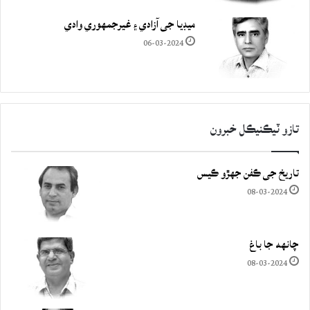
ميڊيا جي آزادي ۽ غيرجمھوري وادي
06-03-2024
تازو ٽيڪنيڪل خبرون
تاريخ جي ڪفن جھڙو ڪيس
08-03-2024
چانهه جا باغ
08-03-2024