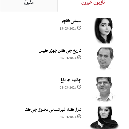
تازيون خبرون
مقبول
سيلفي ڪلچر
13-05-2024
تاريخ جي ڪفن جھڙو ڪيس
08-03-2024
چانهه جا باغ
08-03-2024
ناول ڪتا: غيرانساني مخلوق جي ڪٿا
08-03-2024