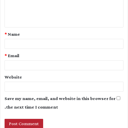
m
e
n
t
*
Name
*
*
Email
Website
Save my name, email, and website in this browser for
the next time I comment.