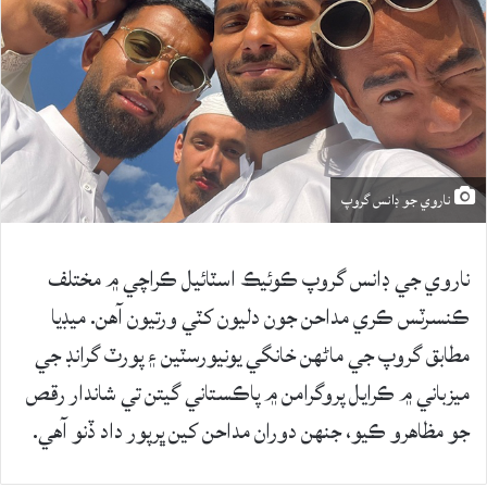
ناروي جو ڊانس گروپ
ناروي جي ڊانس گروپ ڪوئيڪ اسٽائيل ڪراچي ۾ مختلف
ڪنسرٽس ڪري مداحن جون دليون کٽي ورتيون آهن. ميڊيا
مطابق گروپ جي ماڻهن خانگي يونيورسٽين ۽ پورٽ گرانڊ جي
ميزباني ۾ ڪرايل پروگرامن ۾ پاڪستاني گيتن تي شاندار رقص
جو مظاهرو ڪيو، جنهن دوران مداحن کين ڀرپور داد ڏنو آهي.