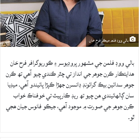
بالي ووڊ فلم ميڪر فرح خان
بالي ووڊ فلمن جي مشهور پروڊيوسر ۽ ڪوريوگرافر فرح خان
هدايتڪار ڪرن جوهر جي انداز تي چٿر ڪندي چيو آهي تھ ڪرن
جوهر سدائين بيڪ گرائونڊ ڊانسرن جهڙا ڪپڙا پائيندو آهي. ميڊيا
سان ڳالهائيندي هن چيو تھ ريڊ ڪارپيٽ تي خوفناڪ خواب
ڪرن جوهر جي صورت ۾ موجود آهي، جيڪو فانوس جيان هجي
ٿو.