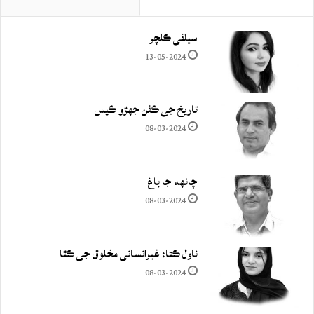
سيلفي ڪلچر
13-05-2024
تاريخ جي ڪفن جھڙو ڪيس
08-03-2024
چانهه جا باغ
08-03-2024
ناول ڪتا: غيرانساني مخلوق جي ڪٿا
08-03-2024