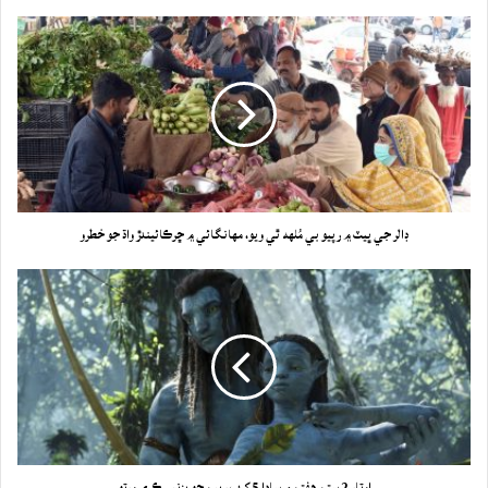
ڊالر جي ڀيٽ ۾ رپيو بي مُلهه ٿي ويو، مهانگائي ۾ ڇرڪائيندڙ واڌ جو خطرو
اوتار 2 ستن هفتن ۾ ساڍا 5 کرب رپين جو بزنس ڪري ورتو