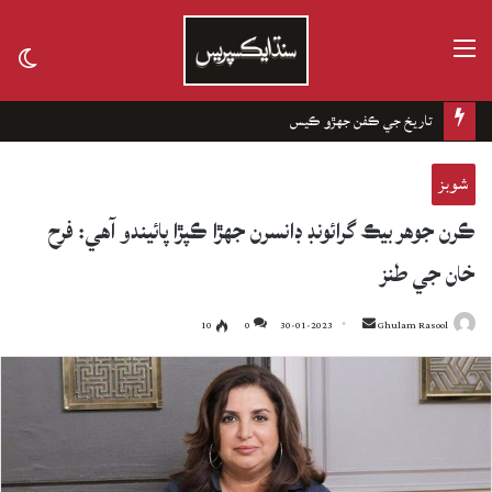
مينيو
tch
kin
تاريخ جي ڪفن جھڙو ڪيس
شوبز
ڪرن جوهر بيڪ گرائونڊ ڊانسرن جهڙا ڪپڙا پائيندو آهي: فرح
خان جي طنز
10
0
30-01-2023
Send
Ghulam Rasool
an
email