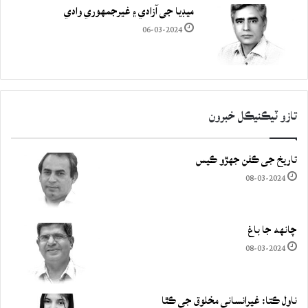
ميڊيا جي آزادي ۽ غيرجمھوري وادي
06-03-2024
تازو ٽيڪنيڪل خبرون
تاريخ جي ڪفن جھڙو ڪيس
08-03-2024
چانهه جا باغ
08-03-2024
ناول ڪتا: غيرانساني مخلوق جي ڪٿا