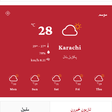
موسم
28
℃
Karachi
29º - 27º
78%
پکڙيل بادل
8.21 km/h
30
29
31
30
29
℃
℃
℃
℃
℃
Mon
Sun
Sat
Fri
Thu
تازيون خبرون
مقبول