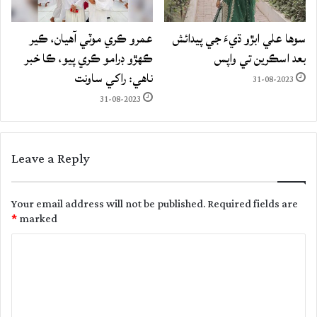
سوها علي ابڙو ڌيءَ جي پيدائش
عمرو ڪري موٽي آهيان، ڪير
بعد اسڪرين تي واپس
ڪهڙو ڊرامو ڪري پيو، ڪا خبر
ناهي: راکي ساونت
31-08-2023
31-08-2023
Leave a Reply
Your email address will not be published.
Required fields are
*
marked
C
o
m
m