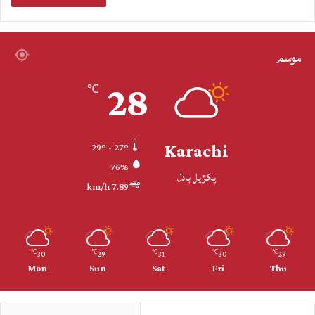
موسم
28
℃
Karachi
29º - 27º
76%
پکڙيل بادل
7.89 km/h
30
29
31
30
29
℃
℃
℃
℃
℃
Mon
Sun
Sat
Fri
Thu