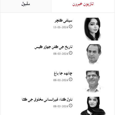
تازيون خبرون
مقبول
سيلفي ڪلچر
13-05-2024
تاريخ جي ڪفن جھڙو ڪيس
08-03-2024
چانهه جا باغ
08-03-2024
ناول ڪتا: غيرانساني مخلوق جي ڪٿا
08-03-2024