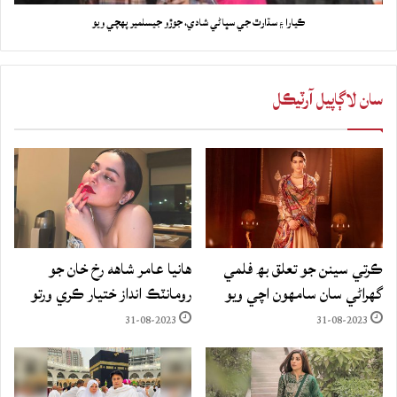
ڪيارا ۽ سڌارٿ جي سڀاڻي شادي، جوڙو جيسلمير پهچي ويو
سان لاڳاپيل آرٽيڪل
ڪرتي سينن جو تعلق بھ فلمي
هانيا عامر شاهه رخ خان جو
گهراڻي سان سامهون اچي ويو
رومانٽڪ انداز ختيار ڪري ورتو
31-08-2023
31-08-2023