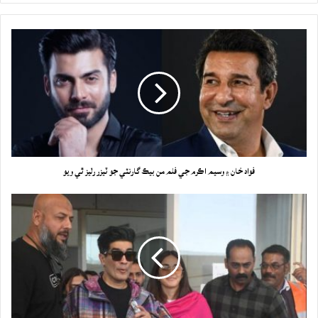
فواد خان ۽ وسيم اڪرم جي فلم من بيڪ گارنٽي جو ٽيزر رليز ٿي ويو