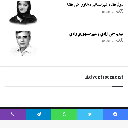
ناول ڪتا: غيرانساني مخلوق جي ڪٿا
08-03-2024
ميڊيا جي آزادي ۽ غيرجمھوري وادي
06-03-2024
Advertisement
Viber
Telegram
WhatsApp
Twitter
Facebook
Instagram
YouTube
Twitter
Facebook