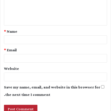
m
e
n
t
*
Name
*
*
Email
Website
Save my name, email, and website in this browser for
the next time I comment.