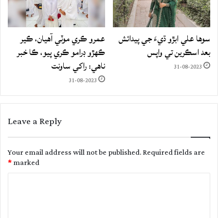
سوها علي ابڙو ڌيءَ جي پيدائش
عمرو ڪري موٽي آهيان، ڪير
بعد اسڪرين تي واپس
ڪهڙو ڊرامو ڪري پيو، ڪا خبر
ناهي: راکي ساونت
31-08-2023
31-08-2023
Leave a Reply
Your email address will not be published.
Required fields are
*
marked
C
o
m