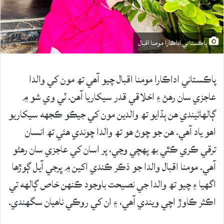
پاڪستاني اداڪارا مومنا اقبال
پاڪستاني اداڪارا مومنا اقبال چيو آهي تھ مون کي والدا
عاجزي سان رهڻ ۽ اخلاقي قدر سيکاريا آهن. ٽي وي شو ۾
ڳالهائيندي هن ٻڌايو تھ والدين مون کي جيڪو ڪجهه سيکاريو
اهو ياد آهي. هن جو چوڻ هو تھ والدا چوندي هئي تھ انسان
ترقي ڪري ڪٿي بھ پهچي وڃي، پر اسان کي عاجزي سان رهڻو
آهي. مومنا اقبال والدا جو ذڪر ڪندي اکين ۾ ڀرجي آيل ڳوڙها
اگهيا ۽ چيو تھ والدا جي نصيحت باوجود ڪنهن خاص ڳالهه تي
اڪثر ڪاوڙ اچي ويندي آهي، ۽ ان کي روڪي ناهيان سگهندي.