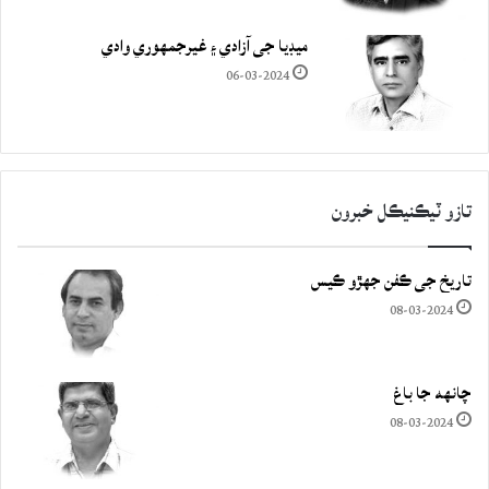
ميڊيا جي آزادي ۽ غيرجمھوري وادي
06-03-2024
تازو ٽيڪنيڪل خبرون
تاريخ جي ڪفن جھڙو ڪيس
08-03-2024
چانهه جا باغ
08-03-2024