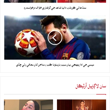
سنڌ هائي ڪورٽ ۾ دانيا شاهه جي گرفتاري خلاف درخواست رد
ميسي جي ادا پنهنجي بيان سبب بارسلونا ڪلب ۽ مداحن کان معافي وٺي ڇڏي
سان لاڳاپيل آرٽيڪل