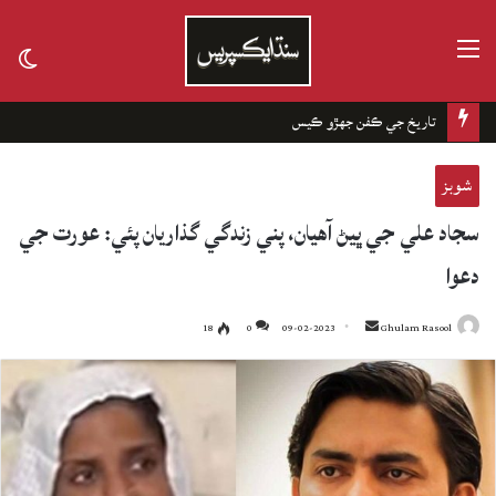
مينيو
tch
kin
تاريخ جي ڪفن جھڙو ڪيس
شوبز
سجاد علي جي ڀيڻ آهيان، پني زندگي گذاريان پئي: عورت جي
دعوا
18
0
09-02-2023
Send
Ghulam Rasool
an
email