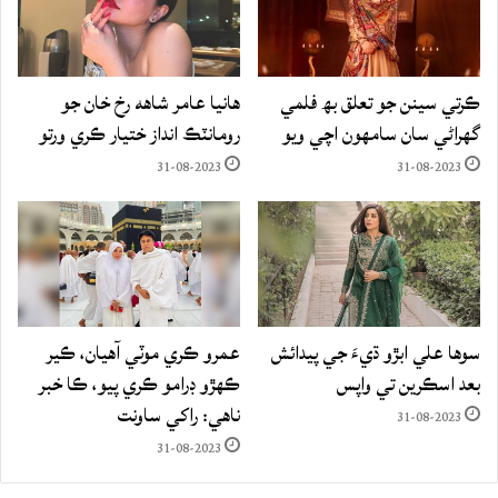
ڪرتي سينن جو تعلق بھ فلمي
هانيا عامر شاهه رخ خان جو
گهراڻي سان سامهون اچي ويو
رومانٽڪ انداز ختيار ڪري ورتو
31-08-2023
31-08-2023
سوها علي ابڙو ڌيءَ جي پيدائش
عمرو ڪري موٽي آهيان، ڪير
بعد اسڪرين تي واپس
ڪهڙو ڊرامو ڪري پيو، ڪا خبر
ناهي: راکي ساونت
31-08-2023
31-08-2023