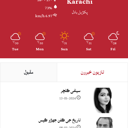
Karachi
28º - 27º
73%
پکڙيل بادل
6.97 km/h
30
30
31
31
28
℃
℃
℃
℃
℃
Tue
Mon
Sun
Sat
Fri
تازيون خبرون
مقبول
سيلفي ڪلچر
13-05-2024
تاريخ جي ڪفن جھڙو ڪيس
08-03-2024