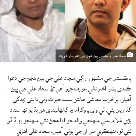
سجاد علي ۽ سندس ڀيڻ هجڻ جي دعويدار عورت
پاڪستان جي مشهور راڳي سجاد علي جي ڀيڻ هجڻ جي دعوا
ڪندي بشرا اختر نالي عورت چيو آهي تھُ سجاد علي جي ڀيڻ
آهيان، پر خراب معاشي حالتن سبب خيرات وٺي يا پني زندگي
گذاريان پئي. ٽي وي پروگرام ۾ ڳالهائيندي هن ٻڌايو تھ استاد
بڙي غلام علي منهنجي والد جو ادا هجڻ ناتي منهنجو بھ ڏاڏو
ٿئي ٿو، تنهنڪري مان ان جي پوٽي آهيان، سجاد علي اهڙي