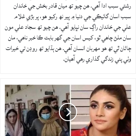
رشتي سبب ادا آهي. هن چيو تھ ميان قادر بخش جي خاندان
سبب اسان گائيڪي جي دنيا ۾ پير نھ رکيو هو، پر بڙي غلام
علي جي خاندان راڳ سان نڀايو آهي. هن چيو تھ سجاد علي مون
سان ملڻ چاهي ٿو، کيس اسان جي گهر بابت ڪا خبر ناهي، مان
ڄاڻان ٿي تھ هو مهربان انسان آهي. هن ٻڌايو تھ روڊن تي خيرات
وٺي پني زندگي گذاري رهي آهيان.