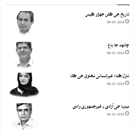
تاريخ جي ڪفن جھڙو ڪيس
08-03-2024
چانهه جا باغ
08-03-2024
ناول ڪتا: غيرانساني مخلوق جي ڪٿا
08-03-2024
ميڊيا جي آزادي ۽ غيرجمھوري وادي
06-03-2024