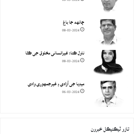
چانهه جا باغ
08-03-2024
ناول ڪتا: غيرانساني مخلوق جي ڪٿا
08-03-2024
ميڊيا جي آزادي ۽ غيرجمھوري وادي
06-03-2024
تازو ٽيڪنيڪل خبرون