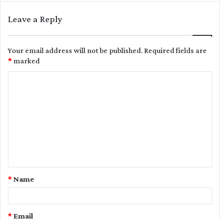
Leave a Reply
Your email address will not be published.
Required fields are
*
marked
C
o
m
m
e
n
t
*
Name
*
*
Email